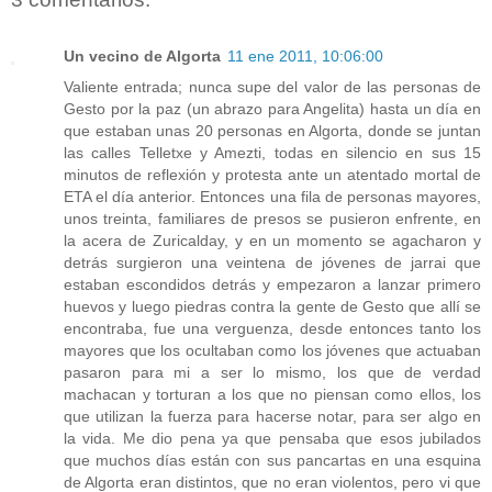
Un vecino de Algorta
11 ene 2011, 10:06:00
Valiente entrada; nunca supe del valor de las personas de
Gesto por la paz (un abrazo para Angelita) hasta un día en
que estaban unas 20 personas en Algorta, donde se juntan
las calles Telletxe y Amezti, todas en silencio en sus 15
minutos de reflexión y protesta ante un atentado mortal de
ETA el día anterior. Entonces una fila de personas mayores,
unos treinta, familiares de presos se pusieron enfrente, en
la acera de Zuricalday, y en un momento se agacharon y
detrás surgieron una veintena de jóvenes de jarrai que
estaban escondidos detrás y empezaron a lanzar primero
huevos y luego piedras contra la gente de Gesto que allí se
encontraba, fue una verguenza, desde entonces tanto los
mayores que los ocultaban como los jóvenes que actuaban
pasaron para mi a ser lo mismo, los que de verdad
machacan y torturan a los que no piensan como ellos, los
que utilizan la fuerza para hacerse notar, para ser algo en
la vida. Me dio pena ya que pensaba que esos jubilados
que muchos días están con sus pancartas en una esquina
de Algorta eran distintos, que no eran violentos, pero vi que