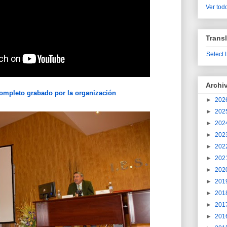
Ver todo
Transl
Select
Archi
completo grabado por la organización
.
►
202
►
202
►
202
►
202
►
202
►
202
►
202
►
201
►
201
►
201
►
201