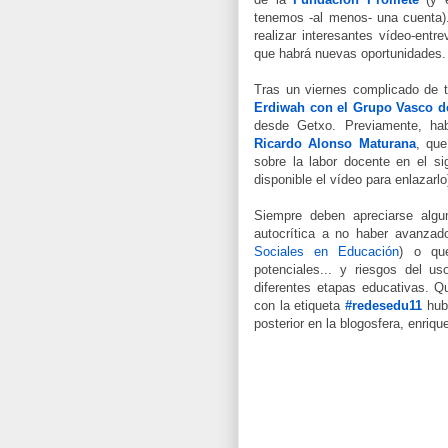
tenemos -al menos- una cuenta).
realizar interesantes vídeo-entr
que habrá nuevas oportunidades.
Tras un viernes complicado de 
Erdiwah con el Grupo Vasco d
desde Getxo. Previamente, hab
Ricardo Alonso Maturana
, que
sobre la labor docente en el s
disponible el vídeo para enlazarlo
Siempre deben apreciarse alg
autocrítica a no haber avanzad
Sociales en Educación
) o que
potenciales... y riesgos del 
diferentes etapas educativas. Q
con la etiqueta
#redesedu11
hubi
posterior en la blogosfera, enriqu