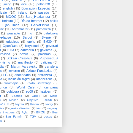
15
(16)
MMRB
(16)
Sarezkuntza
(16)
6)
juego
(16)
leire
(16)
politica20
(16)
)
english
(15)
Educación Especial
(14)
izaje
(14)
ireland
(14)
pasado
(14)
14)
MOOC
(13)
Sare_Hezkuntza
(13)
11minutu
(12)
Día de Internet
(12)
haiku
su jon imaz
(12)
GetxoPintxo
(11)
one
(11)
berrimaster
(11)
primavera
(11)
(11)
wearable
(11)
IoT
(10)
catalunya
me-lapse
(10)
Sargoi
(9)
Skené
(9)
(9)
edublogs
(9)
otoño
(9)
BM30
(8)
)
OpenData
(8)
bicycloud
(8)
goverati
i
(8)
1953
(7)
cantabria
(7)
gaviotas
(7)
uralidad
(7)
nexus
(7)
palabras
(7)
(7)
Bizkaia Creaktiva
(6)
PurposedES
entismo
(6)
manifiesto
(6)
vaticina
(6)
dia
(5)
Martín Varsavsky
(5)
cartelera
ss
(5)
invierno
(5)
Azkue Fundazioa
(4)
4)
LG
(4)
abecedario
(4)
entrevista
(4)
to
(4)
inclusión digital
(4)
matters2us
(4)
4)
wikimapia
(4)
Koldo Saratxaga
(3)
frica
(3)
World Cafe
(3)
campaña
(3)
colabora
(3)
ev09
(3)
heziberri
(3)
g
(3)
Beatles
(2)
GBBT
(2)
Mario
i
(2)
Nissan
(2)
Objetivo Euskadi
(2)
ón1983
(2)
Toyota
(2)
Xiaomi
(2)
covey
(2)
ias
(2)
geolocalización
(2)
irán
(2)
segway
e invaders
(2)
Aylan
(1)
EKIZU
(1)
Illes
(1)
San Fermín
(1)
TGV
(1)
becas
(1)
es
(1)