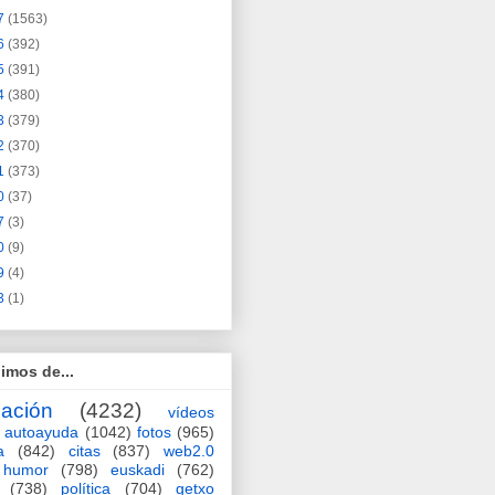
7
(1563)
6
(392)
5
(391)
4
(380)
3
(379)
2
(370)
1
(373)
0
(37)
7
(3)
0
(9)
9
(4)
3
(1)
imos de...
ación
(4232)
vídeos
autoayuda
(1042)
fotos
(965)
a
(842)
citas
(837)
web2.0
humor
(798)
euskadi
(762)
(738)
política
(704)
getxo