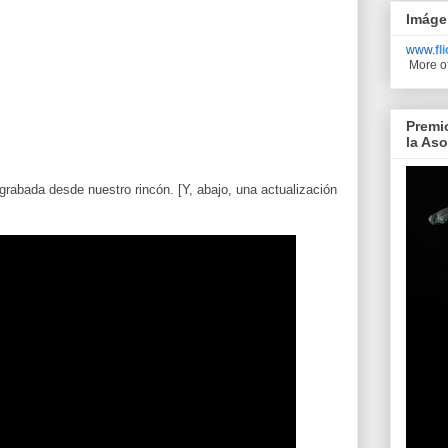
Imáge
www.
fl
More o
Premi
la As
 grabada desde nuestro rincón. [Y, abajo, una actualización