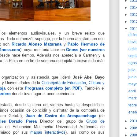
►
201
►
201
►
201
►
201
▼
201
os elementos audiovisuales, y un breve relato que
dici
as. Todo comenzó, supongo, por la buena amistad con dos
novi
mo son
Ricardo Alonso Maturana
y
Pablo Hermoso de
octu
Gnoss.com
), cuya meritoria labor en
Gnoss (ver nuestros
esde hace tiempo. Además nos apetecía a Carmen y a
sept
a La Rioja en un fin de semana que ojalá hubiese sido más
agos
juli
 organización y asistencia que lideró
José Abel Bayo
juni
 y Universidades de la
Consejería de Educación, Cultura y
may
oja
con este
Programa completo (en PDF)
. También el
abri
ardero
donde tuvo lugar el acontecimiento.
marz
estada, desde la cena del viernes hasta la despedida el
febr
imos ocasión de coincidir y disfrutar de la compañía de
ener
aro Getafe),
Juan de Castro de Arespacochaga
(de
rles Dorado Perea
Director del grupo de
Grupo de
►
201
ía en Educación Multimedia Universidad Autónoma de
►
200
remiado por sus
mapas interactivos
), así como de sus
►
200