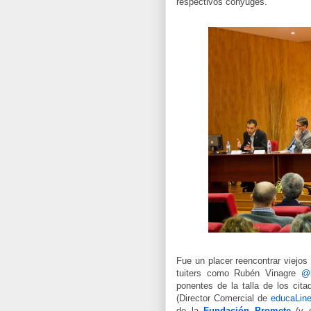
respectivos cónyuges.
Fue un placer reencontrar viejo
tuiters como Rubén Vinagre
@r
ponentes de la talla de los cit
(Director Comercial de
educaLin
de la
Fundación Promete
(y e