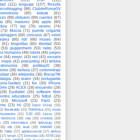
aciones
(121)
USA
(111)
idad
(111)
lenguaje
(107)
filosofía
icroblogging
(98)
ClubdeRomaGV
periodismo
(95)
kideak
(91)
ices
(89)
obituario
(89)
cuentos
(87)
ía
(85)
madurez
(84)
apple
(80)
ctura
(77)
top
(76)
verano
(74)
(73)
Murcia
(72)
puente colgante
asbloggers
(69)
concurso
(67)
móvil
jedrez
(66)
hdr
(66)
museo
(64)
(61)
biografías
(60)
libertad
(55)
(53)
guggenheim
(53)
radio
(53)
os Humanos
(49)
robots
(46)
juegos
or
(44)
eeepc
(43)
red
(43)
escuela
)
mapa
(42)
podcasting
(42)
tertulia
astronomía
(38)
politika20
(38)
lismo
(38)
belleza
(37)
cortometraje
vidad
(36)
wikipedia
(36)
BiscayTIK
stalgia
(34)
teatro
(34)
portugalete
toria-Gasteiz
(31)
fon
(30)
iPhone
0i4e
(29)
ACEX
(28)
encuentro
(28)
(28)
Euskaltel
(26)
software libre
entos educativos
(25)
fútbol
(25)
(23)
Microsoft
(23)
Paris
(23)
ima
(23)
hó
(23)
Darío Urzay
(22)
2)
Barakaldo
(21)
Telefónica
(21)
moda
ntziaastea
(21)
G30
(20)
Lexus
(20)
históricos
(20)
cita
(20)
cronista
(20)
a
(20)
informática
(20)
liderazgo
(20)
(20)
etb
(19)
Audi
(18)
HAMAR
(18)
8)
7alde
(17)
adolescencia
(17)
ainhoa
(17)
teruel
(17)
Donostia
(16)
EITB
(16)