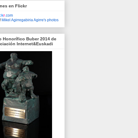
nes en Flickr
ick
r
.com
f
Mikel Agirregabiria Agirre's photos
o Honorífico Buber 2014 de
ociación Internet&Euskadi