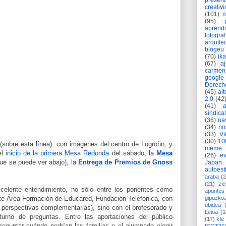
present
creativ
(101)
m
(95)
aprend
fotograf
arquite
blogeu
(70)
ik
(67)
a
carmen
google
Derech
(45)
ait
2.0
(42
(41)
sindica
(36)
na
(34)
no
(33)
Vi
(30)
10
sobre esta línea), con imágenes del centro de Logroño, y
meme
el
inicio de la primera Mesa Redonda
del sábado, la
Mesa
(26)
ev
ue se puede ver abajo), la
Entrega de Premios de Gnoss
Japan
autoest
araba
(2
(21)
zie
celente entendimiento, no sólo entre los ponentes como
apuntes 
e Área Formación de Educared, Fundación Telefónica, con
gipuzko
ubidea
 perspectivas complementarias), sino con el profesorado y
Leioa
(1
 turno de preguntas. Entre las aportaciones del público
(17)
kfe
reguntar cuándo podrían las familias o el alumnado elegir