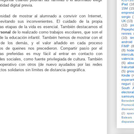
ICOT20
iPad
(1
idad digital previa.
15M
(15
emprend
sidad de mostrar al alumnado a convivir con Internet,
sergio
(
evitando sus inconvenientes. El cuidado de la propia
UK
(13)
(12)
jo
 las etapas de la vida es esencial. También destacamos el
Pepeph
ersonal
de lo realizado como trabajos escolares, que son el
rennes
de la educación infantil. También hemos de mostrar con el
(10)
ti
android
o de los demás, y el valor añadido en cada proceso
FIMP
(8
os de queines nos precedieron. Compartir pasío por el
(8)
hode
ias preferidas es muy fácil al entrar en contacto con
intercult
des sociales, como fuente privilegiada de cultura. También
valencia
(6)
abs
ooperativo con otros (de nuevo ayudados por las redes
Irakurtal
tos solidarios sin límites de distancia geográfica.
(5)
gno
Kindle
(
esperan
neguri
(
South A
electoral
samsun
Benedett
Promoci
disonanc
(2)
spac
Balears
disparat