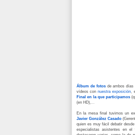
Álbum de fotos
de ambos días (
vídeos con
nuestra exposición
, 
Final en la que participamos
(q
(en HD),...
En la mesa final tuvimos un ex
Javier González Casado
(Gerent
quien es muy fácil debatir desde
especialistas asistentes en el
destacaron varias, como la de p