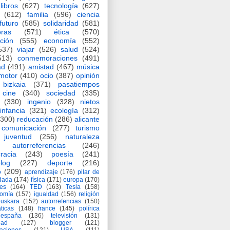
libros
(627)
tecnología
(627)
(612)
familia
(596)
ciencia
futuro
(585)
solidaridad
(581)
oras
(571)
ética
(570)
ción
(555)
economía
(552)
537)
viajar
(526)
salud
(524)
513)
conmemoraciones
(491)
ad
(491)
amistad
(467)
música
motor
(410)
ocio
(387)
opinión
bizkaia
(371)
pasatiempos
cine
(340)
sociedad
(335)
(330)
ingenio
(328)
nietos
infancia
(321)
ecología
(312)
(300)
reducación
(286)
alicante
comunicación
(277)
turismo
juventud
(256)
naturaleza
autorreferencias
(246)
racia
(243)
poesía
(241)
log
(227)
deporte
(216)
o
(209)
aprendizaje
(176)
pilar de
adada
(174)
física
(171)
europa
(170)
es
(164)
TED
(163)
Tesla
(158)
nomía
(157)
igualdad
(156)
religión
euskara
(152)
autorrefencias
(150)
ticas
(148)
france
(145)
polírica
españa
(136)
televisión
(131)
dad
(127)
blogger
(121)