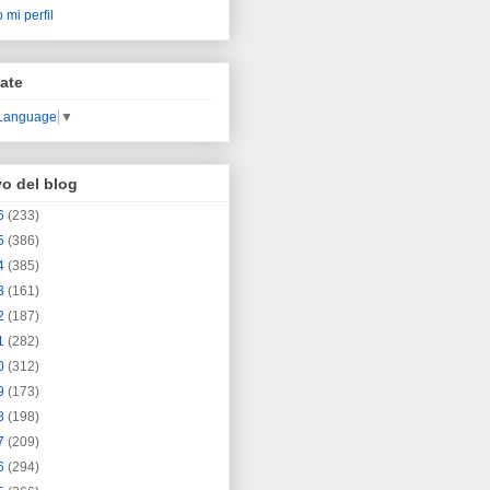
 mi perfil
ate
 Language
▼
vo del blog
6
(233)
5
(386)
4
(385)
3
(161)
2
(187)
1
(282)
0
(312)
9
(173)
8
(198)
7
(209)
6
(294)