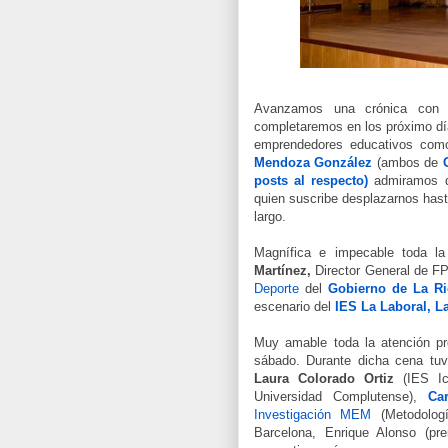
Avanzamos una crónica con l
completaremos en los próximo dí
emprendedores educativos co
Mendoza González
(ambos de
posts al respecto)
admiramos d
quien suscribe desplazarnos hast
largo.
Magnífica e impecable toda la
Martínez,
Director General de FP
Deporte
del
Gobierno de La Ri
escenario del
IES La Laboral, L
Muy amable toda la atención pr
sábado. Durante dicha cena tuv
Laura Colorado Ortiz
(IES Ic
Universidad Complutense),
Ca
Investigación MEM
(Metodolog
Barcelona, Enrique Alonso (p