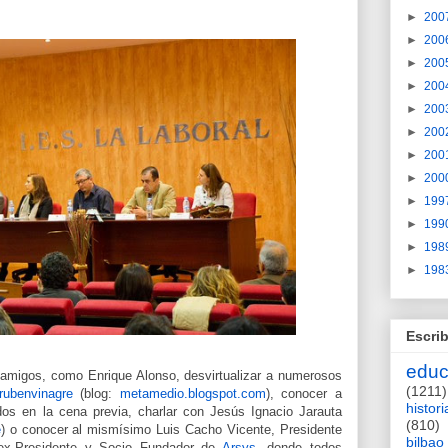
►
200
►
200
►
200
►
200
►
200
►
200
►
200
►
200
►
199
►
199
►
198
►
198
Escrib
educ
s amigos, como Enrique Alonso, desvirtualizar a numerosos
(1211)
ubenvinagre
(blog:
metamedio.blogspot.com
), conocer a
histori
ados en la cena previa, charlar con Jesús Ignacio Jarauta
(810)
e
) o conocer al mismísimo Luis Cacho Vicente, Presidente
bilbao
x-Presidente y Socio Fundador de
Arsys
, donde todos