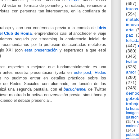
(687)
 Al estar en formato de ponente y un sábado, renuncié a
trucos
evistas con personas tan interesantes, en la confianza de
(594)
metáf
innova
trabajo y con una conferencia previa a la comida de
Idris
arte
(
el Club de Roma
, emprendimos casi al anochecer el viaje
paz
(
íamos seguido por streaming la conferencia inicial de
felicid
 recomendamos por la profusión de acertadas metáforas
(447)
iglo XXI (con
esta presentación
y esperamos a que esté
(380)
).
(345)
twitter
(325)
unos aspectos a mejorar, que fundamentalmente es una
amor
o antes nuestra presentación (verla en
este post,
Redes
(280)
 no pudimos entrar en detalles prácticos sobre los
(271)
uso de Redes Sociales con alumnado, en función de las
(248)
uizá una segunda pantalla, con el
backchannel
de Twitter
democ
ese mostrado la activa conversación previa, simultánea y
getxob
eciendo el debate presencial..
trabaj
la hor
imágen
gastro
(154)
matemá
(145)
publici