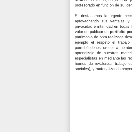
profesorado en función de su ident
Sí destacamos la urgente nece
aprovechando sus ventajas y 
privacidad e intimidad en todas
valor de publicar un
portfolio p
patrimonio de obra realizada des
ejemplo el respeto el trabaj
permitiéndonos crecer a hombr
aprendizaje de nuestras mater
especialistas en mediante las re
hemos de revalorizar trabajo c
sociales), y materializando proyec