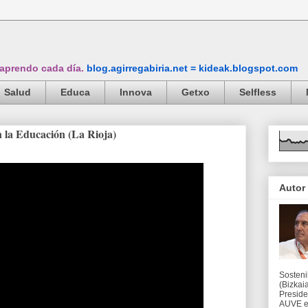
 aprendo cada día.
blog.agirregabiria.net = kideak.blogspot.com
Salud
Educa
Innova
Getxo
Selfless
n la Educación (La Rioja)
Autor
Sosteni
(Bizkaia
Preside
AUVE en