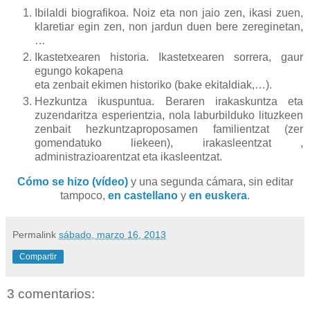
Ibilaldi biografikoa. Noiz eta non jaio zen, ikasi zuen,
klaretiar egin zen, non jardun duen bere zereginetan,
…
Ikastetxearen historia. Ikastetxearen sorrera, gaur
egungo kokapena
eta zenbait ekimen historiko (bake ekitaldiak,…).
Hezkuntza ikuspuntua. Beraren irakaskuntza eta
zuzendaritza esperientzia, nola laburbilduko lituzkeen
zenbait hezkuntzaproposamen familientzat (zer
gomendatuko liekeen), irakasleentzat ,
administrazioarentzat eta ikasleentzat.
Cómo se hizo (vídeo)
y una segunda cámara, sin editar
tampoco,
en castellano
y
en euskera
.
Permalink
sábado, marzo 16, 2013
Compartir
3 comentarios: