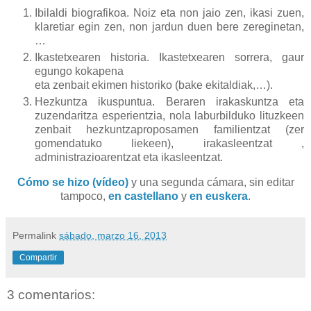
Ibilaldi biografikoa. Noiz eta non jaio zen, ikasi zuen,
klaretiar egin zen, non jardun duen bere zereginetan,
…
Ikastetxearen historia. Ikastetxearen sorrera, gaur
egungo kokapena
eta zenbait ekimen historiko (bake ekitaldiak,…).
Hezkuntza ikuspuntua. Beraren irakaskuntza eta
zuzendaritza esperientzia, nola laburbilduko lituzkeen
zenbait hezkuntzaproposamen familientzat (zer
gomendatuko liekeen), irakasleentzat ,
administrazioarentzat eta ikasleentzat.
Cómo se hizo (vídeo)
y una segunda cámara, sin editar
tampoco,
en castellano
y
en euskera
.
Permalink
sábado, marzo 16, 2013
Compartir
3 comentarios: