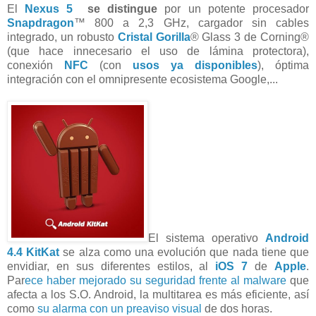
El
Nexus 5
se distingue
por un potente procesador
Snapdragon
™ 800 a 2,3 GHz, cargador sin cables
integrado, un robusto
Cristal Gorilla
® Glass 3 de Corning®
(que hace innecesario el uso de lámina protectora),
conexión
NFC
(con
usos ya disponibles
), óptima
integración con el omnipresente ecosistema Google,...
El sistema operativo
Android
4.4 KitKat
se alza como una evolución que nada tiene que
envidiar, en sus diferentes estilos, al
iOS 7
de
Apple
.
Par
ece haber mejorado su seguridad frente al malware
que
afecta a los S.O. Android, la multitarea es más eficiente, así
como
su alarma con un preaviso visual
de dos horas.