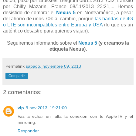
06:04, paso por Brussels, Belgium 08/11/2013 7:32, tránsito
por Chilly Mazarin, France 08/11/2013 23:21,... Hemos
desistido de comprar el
Nexus 5
en Norteamérica, a pesar
del ahorro de unos 70€ al cambio, porque
las bandas de 4G
o LTE son incompatibles entre Europa y USA
(lo que es un
auténtico desastre para quienes viajan).
Seguiremos informando sobre el
Nexus 5
(y creamos la
etiqueta Nexus).
Permalink
sábado, noviembre 09, 2013
Compartir
2 comentarios:
vlp
9 nov 2013, 19:21:00
Vas a echar en falta la conexión con tu AppleTV y el
mirroring.
Responder