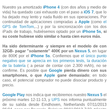
Nuestro ya amortizado
iPhone 4
(con dos años y medio de
vida) ha quedado casi exhausto con el paso a
iOS 7
, que lo
ha dejado muy lento y nada fluido en sus operaciones. Por
continuidad de aplicaciones compradas a
Apple
(como
el
GPS de TomTom
,...) y por la sincronización con los dos
iPads de trabajo, hubiésemos optado por un
iPhone 5s
, si
su coste hubiese sido similar o hasta cien euros más.
Ha sido determinante -y siempre en el modelo de con
32GB- pagar "
solamente
" 400€ por un
Nexus 5
, en lugar
de 800€ por el
iPhone 5s
. Confiemos que
el único punto
negativo que se aprecia en los primeros tests, la duración
de la batería
( a pesar de contar con 2.300 mAh), no se
confirme. Es posible que
Google
pierda dinero con sus
smartphones, o que
Apple
gane demasiado
; en todo
caso, el potencial comprador no puede disociar producto y
precio.
Google Play
nos indica que recibiremos nuestro
Nexus 5
el
próximo martes 12-11-13, y
UPS
nos informa puntualmente
de su salida desde Eindhoven, Netherlands 07/11/2013