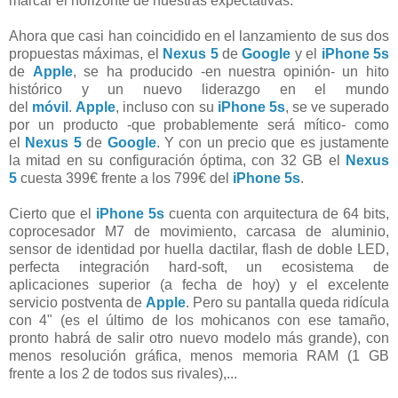
marcar el horizonte de nuestras expectativas.
Ahora que casi han coincidido en el lanzamiento de sus dos
propuestas máximas, el
Nexus 5
de
Google
y el
iPhone 5s
de
Apple
, se ha producido -en nuestra opinión- un hito
histórico y un nuevo liderazgo en el mundo
del
móvil
.
Apple
, incluso con su
iPhone 5s
, se ve superado
por un producto -que probablemente será mítico- como
el
Nexus 5
de
Google
. Y con un precio que es justamente
la mitad en su configuración óptima, con 32 GB el
Nexus
5
cuesta 399€ frente a los 799€ del
iPhone 5s
.
Cierto que el
iPhone 5s
cuenta con arquitectura de 64 bits,
coprocesador M7 de movimiento, carcasa de aluminio,
sensor de identidad por huella dactilar, flash de doble LED,
perfecta integración hard-soft, un ecosistema de
aplicaciones superior (a fecha de hoy) y el excelente
servicio postventa de
Apple
. Pero su pantalla queda ridícula
con 4" (es el último de los mohicanos con ese tamaño,
pronto habrá de salir otro nuevo modelo más grande), con
menos resolución gráfica, menos memoria RAM (1 GB
frente a los 2 de todos sus rivales),...