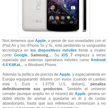
Nos tememos que
Apple
, a pesar de sus novedades con el
iPad Air y los iPhone 5s y 5c, está perdiendo la vanguardia
tecnológica en
los dispositivos móviles
frente a rivales
como
Google
,
Samsung
,... Su
iOS 7
empieza a verse
superado por sistemas operativos móviles como
Android
4.4 KitKat
,... o Windows Phone.
Además la política de precios de
Apple
, y especialmente en
Europa equiparando dólares con euros (cuando el cambio
está 1 Euro = 1.3759 U.S. dollars),
penaliza
definitivamente sus productos
. También el universo
cerrado (aunque amplio en sí mismo) de
Apple
, genera un
doble efecto de animar a quedarse en él y de costar
abandonarlo, hasta que sus referencias comienzan a no