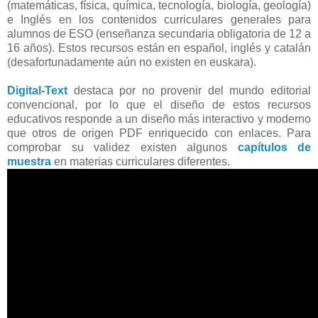
(matemáticas, física, química, tecnología, biología, geología)
e Inglés en los contenidos curriculares generales para
alumnos de ESO (enseñanza secundaria obligatoria de 12 a
16 años). Estos recursos están en español, inglés y catalán
(desafortunadamente aún no existen en euskara).
Digital-Text
destaca por no provenir del mundo editorial
convencional, por lo que el diseño de estos recursos
educativos responde a un diseño más interactivo y moderno
que otros de origen PDF enriquecido con enlaces. Para
comprobar su validez existen algunos
capítulos de
muestra
en materias curriculares diferentes.