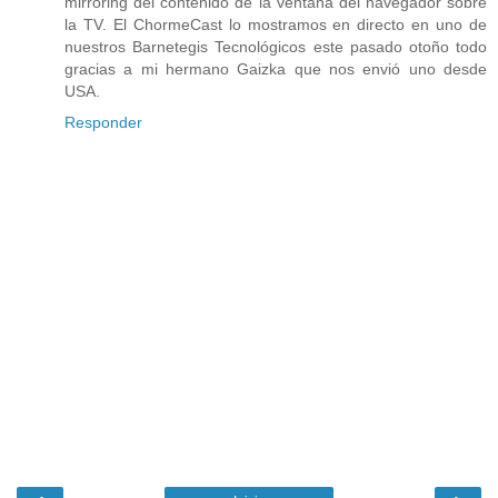
mirroring del contenido de la ventana del navegador sobre
la TV. El ChormeCast lo mostramos en directo en uno de
nuestros Barnetegis Tecnológicos este pasado otoño todo
gracias a mi hermano Gaizka que nos envió uno desde
USA.
Responder