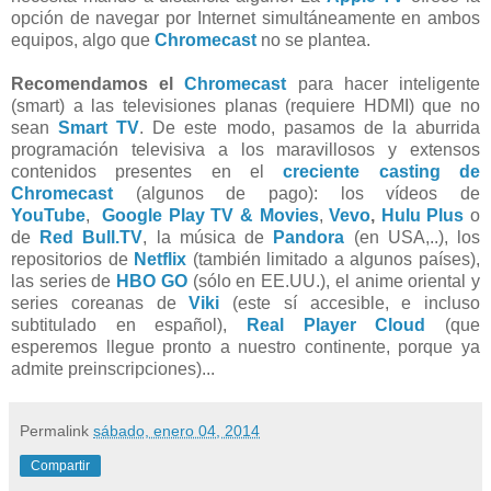
opción de navegar por Internet simultáneamente en ambos
equipos, algo que
Chromecast
no se plantea.
Recomendamos el
Chromecast
para hacer inteligente
(smart) a las televisiones planas (requiere HDMI) que no
sean
Smart TV
. De este modo, pasamos de la aburrida
programación televisiva a los maravillosos y extensos
contenidos presentes en el
creciente casting de
Chromecast
(algunos de pago): los vídeos de
YouTube
,
Google Play TV & Movies
,
Vevo
,
Hulu Plus
o
de
Red Bull.TV
, la música de
Pandora
(en USA,..), los
repositorios de
Netflix
(también limitado a algunos países),
las series de
HBO GO
(sólo en EE.UU.), el anime oriental y
series coreanas de
Viki
(este sí accesible, e incluso
subtitulado en español),
Real Player Cloud
(que
esperemos llegue pronto a nuestro continente, porque ya
admite preinscripciones)...
Permalink
sábado, enero 04, 2014
Compartir