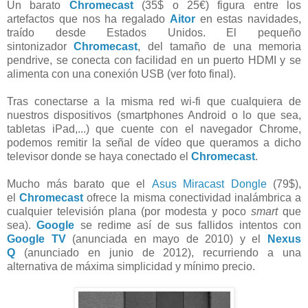
Un barato
Chromecast
(35$ o 25€) figura entre los
artefactos que nos ha regalado
Aitor
en estas navidades,
traído desde Estados Unidos. El pequeño
sintonizador
Chromecast
, del tamaño de una memoria
pendrive, se conecta con facilidad en un puerto HDMI y se
alimenta con una conexión USB (ver foto final).
Tras conectarse a la misma red wi-fi que cualquiera de
nuestros dispositivos (smartphones Android o lo que sea,
tabletas iPad,...) que cuente con el navegador Chrome,
podemos remitir la señal de vídeo que queramos a dicho
televisor donde se haya conectado el
Chromecast
.
Mucho más barato que el
Asus Miracast Dongle
(79$),
el
Chromecast
ofrece la misma conectividad inalámbrica a
cualquier televisión plana (por modesta y poco
smart
que
sea).
Google
se redime así de sus fallidos intentos con
Google TV
(anunciada en mayo de 2010) y el
Nexus
Q
(anunciado en junio de 2012), recurriendo a una
alternativa de máxima simplicidad y mínimo precio.