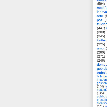
(594)
metáf
innova
arte
(
paz
(
felicid
(447)
(380)
(345)
twitter
(325)
amor
(280)
(271)
(248)
democ
getxob
trabaj
la hor
imágen
gastro
(154)
matemá
(145)
publici
present
creativ
(101)
m