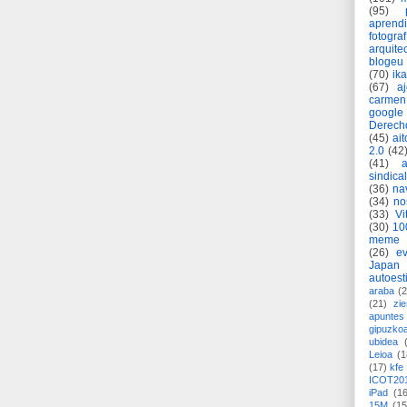
(95)
aprend
fotograf
arquite
blogeu
(70)
ik
(67)
a
carmen
google
Derech
(45)
ait
2.0
(42
(41)
sindica
(36)
na
(34)
no
(33)
Vi
(30)
10
meme
(26)
ev
Japan
autoest
araba
(2
(21)
zie
apuntes 
gipuzko
ubidea
Leioa
(1
(17)
kfe
ICOT20
iPad
(1
15M
(15