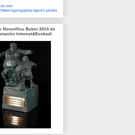
ick
r
.com
f
Mikel Agirregabiria Agirre's photos
o Honorífico Buber 2014 de
ociación Internet&Euskadi