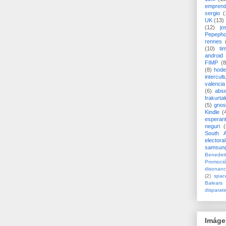
emprend
sergio
(
UK
(13)
(12)
jo
Pepeph
rennes
(10)
ti
android
FIMP
(8
(8)
hode
intercult
valencia
(6)
abs
Irakurtal
(5)
gno
Kindle
(
esperan
neguri
(
South A
electoral
samsun
Benedett
Promoci
disonanc
(2)
spac
Balears
disparat
Imáge