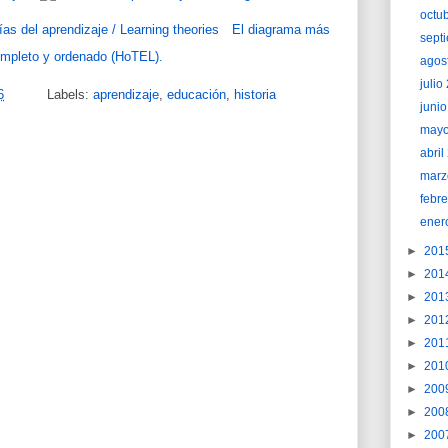
octu
El diagrama más
sept
mpleto y ordenado (HoTEL).
agos
juli
6
Labels:
aprendizaje
,
educación
,
historia
juni
may
abri
marz
febr
ener
►
201
►
201
►
201
►
201
►
201
►
201
►
200
►
200
►
200