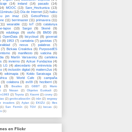
izaje
(14)
ireland
(14)
pasado
(14)
14)
MOOC
(13)
Sare_Hezkuntza
(13)
11minutu
(12)
Día de Internet
(12)
haiku
su jon imaz
(12)
GetxoPintxo
(11)
one
(11)
berrimaster
(11)
primavera
(11)
(11)
wearable
(11)
IoT
(10)
catalunya
me-lapse
(10)
Sargoi
(9)
Skené
(9)
(9)
edublogs
(9)
otoño
(9)
BM30
(8)
)
OpenData
(8)
bicycloud
(8)
goverati
i
(8)
1953
(7)
cantabria
(7)
gaviotas
(7)
uralidad
(7)
nexus
(7)
palabras
(7)
(7)
Bizkaia Creaktiva
(6)
PurposedES
entismo
(6)
manifiesto
(6)
vaticina
(6)
dia
(5)
Martín Varsavsky
(5)
cartelera
ss
(5)
invierno
(5)
Azkue Fundazioa
(4)
4)
LG
(4)
abecedario
(4)
entrevista
(4)
to
(4)
inclusión digital
(4)
matters2us
(4)
4)
wikimapia
(4)
Koldo Saratxaga
(3)
frica
(3)
World Cafe
(3)
campaña
(3)
colabora
(3)
ev09
(3)
heziberri
(3)
g
(3)
Beatles
(2)
GBBT
(2)
Mario
i
(2)
Nissan
(2)
Objetivo Euskadi
(2)
ón1983
(2)
Toyota
(2)
Xiaomi
(2)
covey
(2)
ias
(2)
geolocalización
(2)
irán
(2)
segway
e invaders
(2)
Aylan
(1)
EKIZU
(1)
Illes
(1)
San Fermín
(1)
TGV
(1)
becas
(1)
es
(1)
nes en Flickr