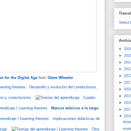
Transl
Select
Archi
►
202
►
202
►
202
►
202
►
202
s for the Digital Age
from
Steve Wheeler
►
202
Desarrollo y evolución del conductismo,
►
202
►
201
smo y conectivismo
.
Cuadro
►
201
Marcos teóricos a lo largo
►
201
▼
201
Implicaciones didácticas de
dici
novi
izaje
.
Otra