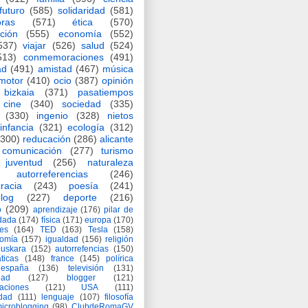
futuro
(585)
solidaridad
(581)
oras
(571)
ética
(570)
ción
(555)
economía
(552)
537)
viajar
(526)
salud
(524)
513)
conmemoraciones
(491)
ad
(491)
amistad
(467)
música
motor
(410)
ocio
(387)
opinión
bizkaia
(371)
pasatiempos
cine
(340)
sociedad
(335)
(330)
ingenio
(328)
nietos
infancia
(321)
ecología
(312)
(300)
reducación
(286)
alicante
comunicación
(277)
turismo
juventud
(256)
naturaleza
autorreferencias
(246)
racia
(243)
poesía
(241)
log
(227)
deporte
(216)
o
(209)
aprendizaje
(176)
pilar de
adada
(174)
física
(171)
europa
(170)
es
(164)
TED
(163)
Tesla
(158)
nomía
(157)
igualdad
(156)
religión
euskara
(152)
autorrefencias
(150)
ticas
(148)
france
(145)
polírica
españa
(136)
televisión
(131)
dad
(127)
blogger
(121)
aciones
(121)
USA
(111)
idad
(111)
lenguaje
(107)
filosofía
icroblogging
(98)
ClubdeRomaGV