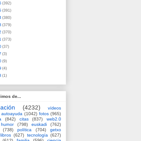
6
(392)
5
(391)
4
(380)
3
(379)
2
(370)
1
(373)
0
(37)
7
(3)
0
(9)
9
(4)
3
(1)
imos de...
ación
(4232)
vídeos
autoayuda
(1042)
fotos
(965)
a
(842)
citas
(837)
web2.0
humor
(798)
euskadi
(762)
(738)
política
(704)
getxo
libros
(627)
tecnología
(627)
(612)
familia
(596)
ciencia