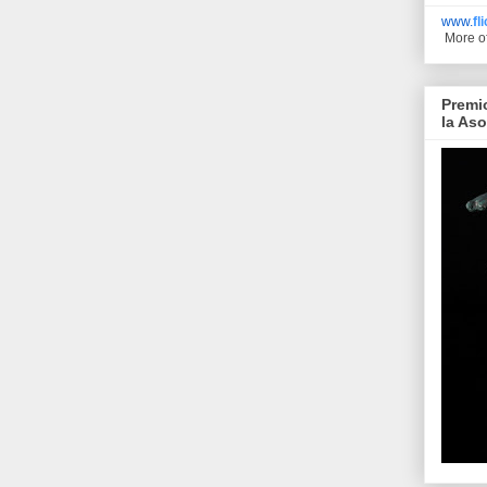
www.
fl
More o
Premi
la As