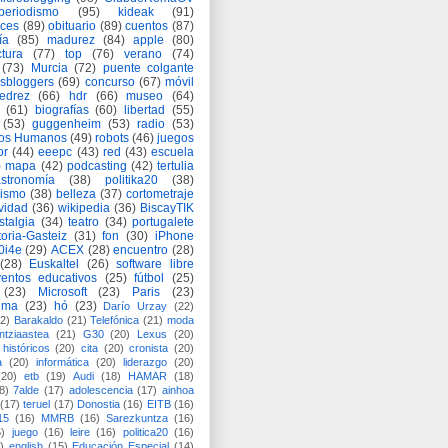
periodismo
(95)
kideak
(91)
ices
(89)
obituario
(89)
cuentos
(87)
ía
(85)
madurez
(84)
apple
(80)
ctura
(77)
top
(76)
verano
(74)
(73)
Murcia
(72)
puente colgante
asbloggers
(69)
concurso
(67)
móvil
jedrez
(66)
hdr
(66)
museo
(64)
(61)
biografías
(60)
libertad
(55)
(53)
guggenheim
(53)
radio
(53)
os Humanos
(49)
robots
(46)
juegos
or
(44)
eeepc
(43)
red
(43)
escuela
)
mapa
(42)
podcasting
(42)
tertulia
astronomía
(38)
politika20
(38)
lismo
(38)
belleza
(37)
cortometraje
vidad
(36)
wikipedia
(36)
BiscayTIK
stalgia
(34)
teatro
(34)
portugalete
toria-Gasteiz
(31)
fon
(30)
iPhone
0i4e
(29)
ACEX
(28)
encuentro
(28)
(28)
Euskaltel
(26)
software libre
entos educativos
(25)
fútbol
(25)
(23)
Microsoft
(23)
Paris
(23)
ima
(23)
hó
(23)
Darío Urzay
(22)
2)
Barakaldo
(21)
Telefónica
(21)
moda
ntziaastea
(21)
G30
(20)
Lexus
(20)
históricos
(20)
cita
(20)
cronista
(20)
a
(20)
informática
(20)
liderazgo
(20)
(20)
etb
(19)
Audi
(18)
HAMAR
(18)
8)
7alde
(17)
adolescencia
(17)
ainhoa
(17)
teruel
(17)
Donostia
(16)
EITB
(16)
15
(16)
MMRB
(16)
Sarezkuntza
(16)
6)
juego
(16)
leire
(16)
politica20
(16)
)
english
(15)
Educación Especial
(14)