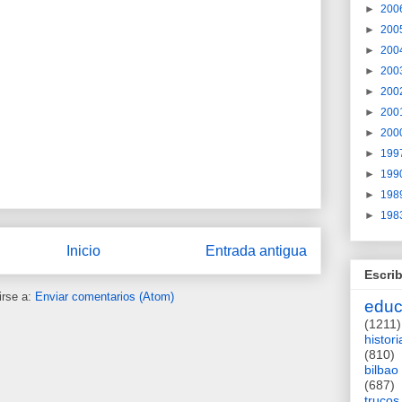
►
200
►
200
►
200
►
200
►
200
►
200
►
200
►
199
►
199
►
198
►
198
Inicio
Entrada antigua
Escrib
irse a:
Enviar comentarios (Atom)
educ
(1211)
histori
(810)
bilbao
(687)
trucos