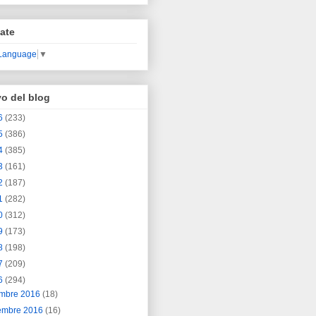
ate
 Language
▼
vo del blog
6
(233)
5
(386)
4
(385)
3
(161)
2
(187)
1
(282)
0
(312)
9
(173)
8
(198)
7
(209)
6
(294)
embre 2016
(18)
embre 2016
(16)