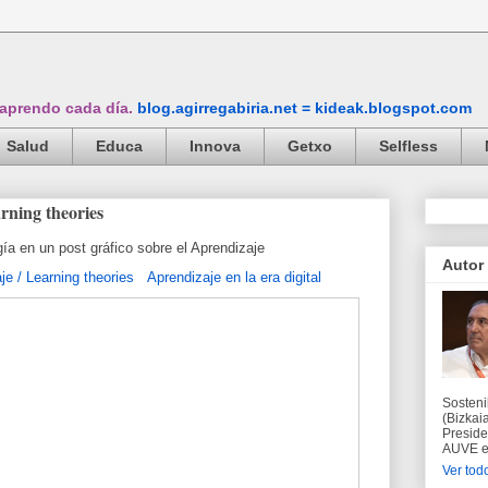
 aprendo cada día.
blog.agirregabiria.net = kideak.blogspot.com
Salud
Educa
Innova
Getxo
Selfless
arning theories
ía en un post gráfico sobre el Aprendizaje
Autor
Aprendizaje en la era digital
Sosteni
(Bizkaia
Preside
AUVE en
Ver todo