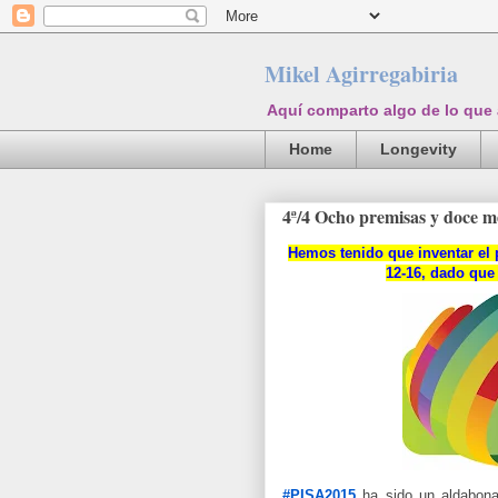
Mikel Agirregabiria
Aquí comparto algo de lo que
Home
Longevity
4ª/4 Ocho premisas y doce 
Hemos tenido que inventar el 
12-16, dado que
#PISA2015
ha sido un aldabona