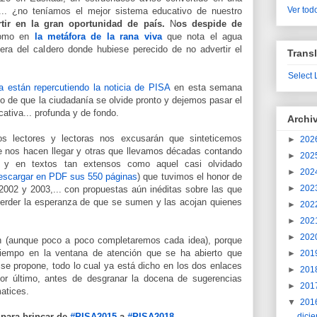
Ver todo
,... ¿no teníamos el mejor sistema educativo de nuestro
tir en la gran oportunidad de país.
N
os despide de
omo en
la metáfora de la rana viva
que nota el agua
uera del caldero donde hubiese perecido de no advertir el
Transl
Select
 están repercutiendo la noticia de PISA
en esta semana
go de que la ciudadanía se olvide pronto y dejemos pasar el
cativa... profunda y de fondo.
Archi
os lectores y lectoras nos excusarán que sinteticemos
►
202
 nos hacen llegar y otras que llevamos décadas contando
►
202
y en textos tan extensos como aquel casi olvidado
►
202
escargar en PDF sus 550 páginas
) que tuvimos el honor de
►
202
 2002 y 2003,... con propuestas aún inéditas sobre las que
 perder la esperanza de que se sumen y las acojan quienes
►
202
►
202
►
202
 (aunque poco a poco completaremos cada idea), porque
tiempo en la ventana de atención que se ha abierto que
►
201
se propone, todo lo cual ya está dicho en los dos enlaces
►
201
 Por último, antes de desgranar la docena de sugerencias
►
201
atices.
▼
201
para brincar de
#PISA2015
a
#PISA2018
dici