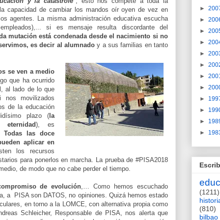
ucación y la catástrofe
", esto nos compete a toda la
►
200
la capacidad de cambiar los mandos oír oyen de vez en
os agentes. La misma administración educativa escucha
►
200
empleados),... si es mensaje resulta discordante del
►
200
da mutación está condenada desde el nacimiento si no
►
200
servimos, es decir al alumnado
y a sus familias en tanto
►
200
►
200
os se ven a medio
►
200
go que ha ocurrido
►
200
, al lado de lo que
i nos movilizados
►
199
os de la educación
►
199
idísimo plazo (
la
►
198
 eternidad
), es
►
198
a.
Todas las doce
ueden aplicar en
sten los recursos
starios para ponerlos en marcha. La prueba de #PISA2018
Escrib
medio, de modo que no cabe perder el tiempo.
educ
 compromiso de evolución
,… Como hemos escuchado
(1211)
a, a PISA son DATOS, no opiniones. Quizá hemos estado
histori
culares, en torno a la LOMCE, con alternativa propia como
(810)
Andreas Schleicher, Responsable de PISA, nos alerta que
bilbao