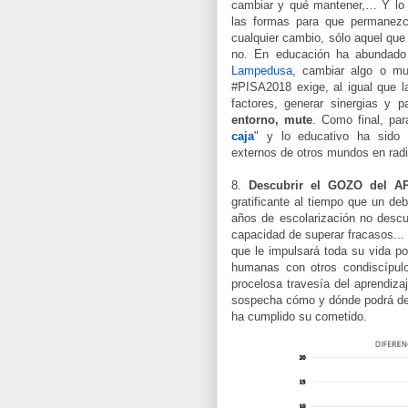
cambiar y qué mantener,… Y lo c
las formas para que permanezca
cualquier cambio, sólo aquel qu
no. En educación ha abundad
Lampedusa
, cambiar algo o m
#PISA2018 exige, al igual que 
factores, generar sinergias y 
entorno, mute
. Como final, pa
caja
" y lo educativo ha sido 
externos de otros mundos en radi
8.
Descubrir el GOZO del A
gratificante al tiempo que un de
años de escolarización no desc
capacidad de superar fracasos... 
que le impulsará toda su vida po
humanas con otros condiscípulo
procelosa travesía del aprendiza
sospecha cómo y dónde podrá dej
ha cumplido su cometido.