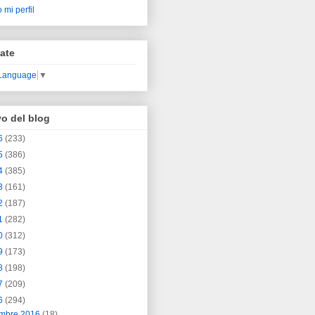
 mi perfil
ate
 Language
▼
vo del blog
6
(233)
5
(386)
4
(385)
3
(161)
2
(187)
1
(282)
0
(312)
9
(173)
8
(198)
7
(209)
6
(294)
embre 2016
(18)