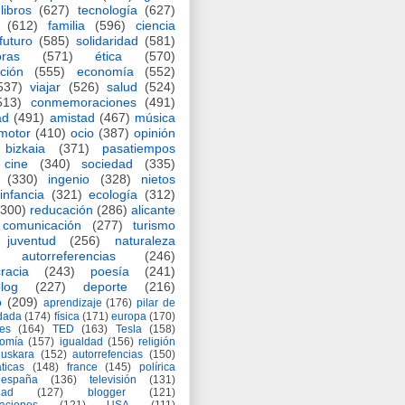
libros
(627)
tecnología
(627)
(612)
familia
(596)
ciencia
futuro
(585)
solidaridad
(581)
oras
(571)
ética
(570)
ción
(555)
economía
(552)
537)
viajar
(526)
salud
(524)
513)
conmemoraciones
(491)
ad
(491)
amistad
(467)
música
motor
(410)
ocio
(387)
opinión
bizkaia
(371)
pasatiempos
cine
(340)
sociedad
(335)
(330)
ingenio
(328)
nietos
infancia
(321)
ecología
(312)
(300)
reducación
(286)
alicante
comunicación
(277)
turismo
juventud
(256)
naturaleza
autorreferencias
(246)
racia
(243)
poesía
(241)
log
(227)
deporte
(216)
o
(209)
aprendizaje
(176)
pilar de
adada
(174)
física
(171)
europa
(170)
es
(164)
TED
(163)
Tesla
(158)
nomía
(157)
igualdad
(156)
religión
euskara
(152)
autorrefencias
(150)
ticas
(148)
france
(145)
polírica
españa
(136)
televisión
(131)
dad
(127)
blogger
(121)