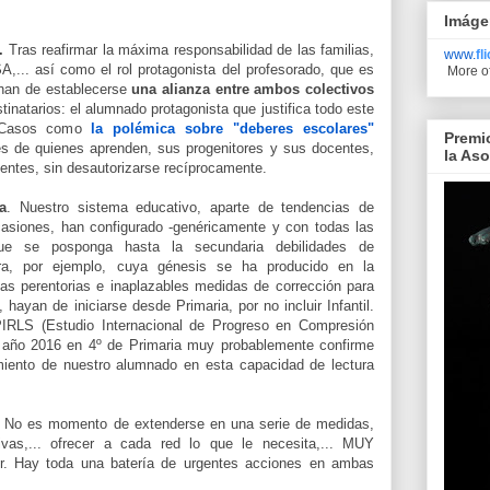
Imáge
o.
Tras reafirmar la máxima responsabilidad de las familias,
www.
fl
,... así como el rol protagonista del profesorado, que es
More o
 han de establecerse
una alianza entre ambos colectivos
inatarios: el alumnado protagonista que justifica todo este
. Casos como
la polémica sobre "deberes escolares"
Premi
s de quienes aprenden, sus progenitores y sus docentes,
la As
dentes, sin desautorizarse recíprocamente.
a
. Nuestro sistema educativo, aparte de tendencias de
casiones, han configurado -genéricamente y con todas las
ue se posponga hasta la secundaria debilidades de
ora, por ejemplo, cuya génesis se ha producido en la
las perentorias e inaplazables medidas de corrección para
ayan de iniciarse desde Primaria, por no incluir Infantil.
PIRLS (Estudio Internacional de Progreso en Compresión
 año 2016 en 4º de Primaria muy probablemente confirme
miento de nuestro alumnado en esta capacidad de lectura
. No es momento de extenderse en una serie de medidas,
ivas,... ofrecer a cada red lo que le necesita,... MUY
 Hay toda una batería de urgentes acciones en ambas