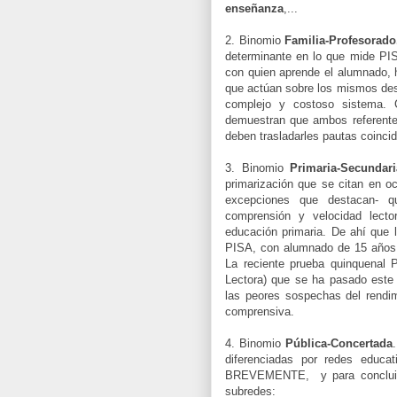
enseñanza
,...
2. Binomio
Familia-Profesorad
determinante en lo que mide PISA
con quien aprende el alumnado,
que actúan sobre los mismos dest
complejo y costoso sistema
demuestran que ambos referente
deben trasladarles pautas coinci
3. Binomio
Primaria-Secundari
primarización que se citan en o
excepciones que destacan- q
comprensión y velocidad lect
educación primaria. De ahí que 
PISA, con alumnado de 15 años, h
La reciente prueba quinquenal 
Lectora) que se ha pasado este
las peores sospechas del rendi
comprensiva.
4. Binomio
Pública-Concertada
diferenciadas por redes educat
BREVEMENTE, y para concluir.
subredes: