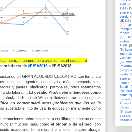
ICOT20
iPad
(1
15M
(15
emprend
sergio
(
UK
(13)
(12)
jo
Pepeph
rennes
(10)
ti
android
FIMP
(8
(8)
hode
intercult
valencia
 pocas horas, creemos, pero avanzamos el esquema)
(6)
abs
para brincar de
#PISA2015
a #PISA2018
Irakurtal
(5)
gno
Kindle
(
. buscando un GRAN ACUERDO EDUCATIVO con los cinco
esperan
es son los agentes educativos más representativos:
neguri
(
dres y padres, sindicatos, patronales, otros estamentos
South A
electoral
mundo laboral,...
El desafío PISA debe entenderse como
samsun
 profecía de Friedrich Wilhelm Nietzsche se hace esperar,
Benedett
lítica no contemplará otros problemas que los de la
Promoci
disonanc
os superado el hito de usar la educación meramente como
(2)
spac
Balears
s actuaciones sobre binomios a equilibrar, sin ánimo de ser
disparat
 enunciar muchos más, como el
binomio de género
(con
nado masculino, femenino,...) o el binomio
aprendizaje-