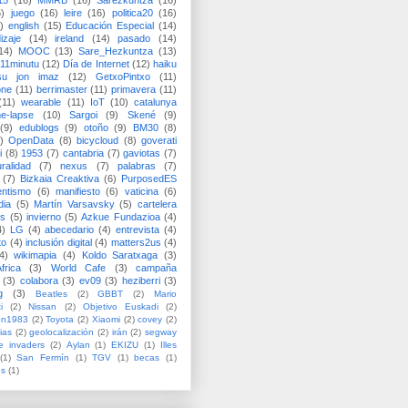
15
(16)
MMRB
(16)
Sarezkuntza
(16)
6)
juego
(16)
leire
(16)
politica20
(16)
)
english
(15)
Educación Especial
(14)
izaje
(14)
ireland
(14)
pasado
(14)
14)
MOOC
(13)
Sare_Hezkuntza
(13)
11minutu
(12)
Día de Internet
(12)
haiku
su jon imaz
(12)
GetxoPintxo
(11)
one
(11)
berrimaster
(11)
primavera
(11)
(11)
wearable
(11)
IoT
(10)
catalunya
me-lapse
(10)
Sargoi
(9)
Skené
(9)
(9)
edublogs
(9)
otoño
(9)
BM30
(8)
)
OpenData
(8)
bicycloud
(8)
goverati
i
(8)
1953
(7)
cantabria
(7)
gaviotas
(7)
uralidad
(7)
nexus
(7)
palabras
(7)
(7)
Bizkaia Creaktiva
(6)
PurposedES
entismo
(6)
manifiesto
(6)
vaticina
(6)
dia
(5)
Martín Varsavsky
(5)
cartelera
ss
(5)
invierno
(5)
Azkue Fundazioa
(4)
4)
LG
(4)
abecedario
(4)
entrevista
(4)
to
(4)
inclusión digital
(4)
matters2us
(4)
4)
wikimapia
(4)
Koldo Saratxaga
(3)
frica
(3)
World Cafe
(3)
campaña
(3)
colabora
(3)
ev09
(3)
heziberri
(3)
g
(3)
Beatles
(2)
GBBT
(2)
Mario
i
(2)
Nissan
(2)
Objetivo Euskadi
(2)
ón1983
(2)
Toyota
(2)
Xiaomi
(2)
covey
(2)
ias
(2)
geolocalización
(2)
irán
(2)
segway
e invaders
(2)
Aylan
(1)
EKIZU
(1)
Illes
(1)
San Fermín
(1)
TGV
(1)
becas
(1)
es
(1)