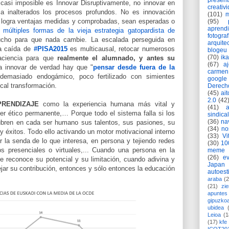
present
asi imposible es Innovar Disruptivamente, no innovar en
creativ
 inalterados los procesos profundos. No es innovación
(101)
m
e logra ventajas medidas y comprobadas, sean esperadas o
(95)
aprend
o
múltiples formas de la vieja estrategia gatopardista de
fotograf
ucho para que nada cambie. La escalada perseguida en
arquite
la caída de
#PISA2015
es multicausal, retocar numerosos
blogeu
(70)
ik
paciencia para que
realmente el alumnado, y antes su
(67)
a
ra innovar de verdad hay que "
pensar desde fuera de la
carmen
demasiado endogámico, poco fertilizado con simientes
google
cal transformación.
Derech
(45)
ait
2.0
(42
PRENDIZAJE
como la experiencia humana más vital y
(41)
ber ético permanente,… Porque todo el sistema falla si los
sindica
(36)
na
ubren en cada ser humano sus talentos, sus pasiones, su
(34)
no
y éxitos. Todo ello activando un motor motivacional interno
(33)
Vi
r la senda de lo que interesa, en persona y tejiendo redes
(30)
10
s presenciales o virtuales,... Cuando una persona en la
meme
(26)
ev
je reconoce su potencial y su limitación, cuando adivina y
Japan
ar su contribución, entonces y sólo entonces la educación
autoest
araba
(2
(21)
zie
apuntes 
gipuzko
ubidea
Leioa
(1
(17)
kfe