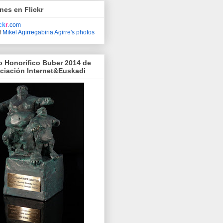
nes en Flickr
ick
r
.com
f
Mikel Agirregabiria Agirre's photos
o Honorífico Buber 2014 de
ociación Internet&Euskadi