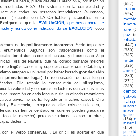
tusiasma a nadie, puede desviar la atención y, por inacción
(687)
los resultados PISA. Un sistema con la complejidad y
trucos
iere que todas las personas intervinientes (alumnado,
(594)
ración,...) cuenten con DATOS fiables y accesibles en su
metáf
 Expliquemos que la
EVALUACIÓN
, que hasta ahora se
innova
lumnado y nunca como indicador de su
EVOLUCIÓN
, debe
arte
(
s.
paz
(
felicid
(447)
ablemos de
lo políticamente incorrecto
. Sería imposible
(380)
era enumerarlos. Algunos son trascendentes como el
(345)
iciales tan distantes como el euskara y el castellano. Algo
twitter
idad Foral de Navarra, que ha logrado bastante mejores
(325)
o reto lingüístico es muy superior a casos como Catalunya
amor
miento europeo y universal por haber logrado (
por decisión
(280)
en primerísimo lugar
) la recuperación de una lengua
(271)
cadas. Ello retarda la consecución del bilingüismo,
(248)
donde la velocidad y comprensión lectoras son críticas, más
democ
as de inmersión en cada lengua y sin un atinado tratamiento
getxob
 parece obvio, no se ha logrado en muchos casos). Otro
trabaj
ad y Excelencia,... ninguna de ellas existe sin la otra,...
la hor
lencia, nos hemos centrado en quienes pueden graduarse
imágen
gastro
n toda la atención) pero descuidando -acaso- a otros,
(154)
 capacidades,...
matemá
(145)
publici
a con el verbo
conservar
,... Lo difícil es acertar en qué