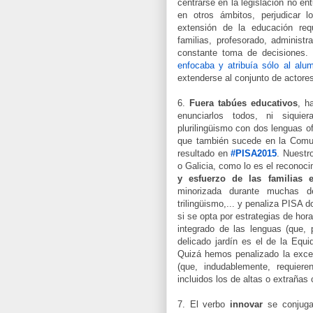
centrarse en la legislación no en
en otros ámbitos, perjudicar 
extensión de la educación requ
familias, profesorado, administ
constante toma de decisiones.
enfocaba y atribuía sólo al a
extenderse al conjunto de actore
6.
Fuera tabúes educativos
, h
enunciarlos todos, ni siqui
plurilingüismo con dos lenguas of
que también sucede en la Comun
resultado en
#PISA2015
. Nuestr
o Galicia, como lo es el reconoci
y esfuerzo de las familias 
minorizada durante muchas dé
trilingüismo,... y penaliza PISA 
si se opta por estrategias de hor
integrado de las lenguas (que,
delicado jardín es el de la Equid
Quizá hemos penalizado la exce
(que, indudablemente, requiere
incluidos los de altas o extrañas
7. El verbo
innovar
se conjug