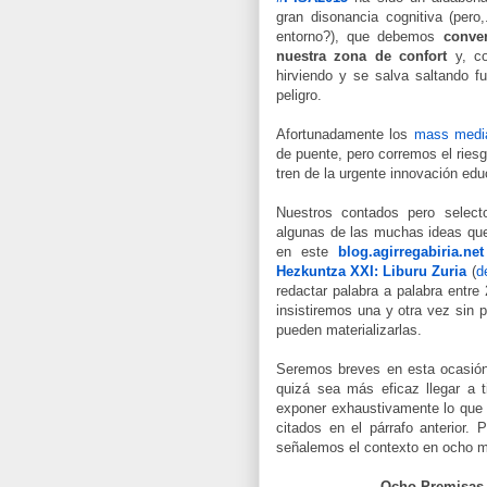
gran disonancia cognitiva (pero
entorno?), que debemos
conver
nuestra zona de confort
y, c
hirviendo y se salva saltando f
peligro.
Afortunadamente los
mass media
de puente, pero corremos el ries
tren de la urgente innovación edu
Nuestros contados pero select
algunas de las muchas ideas que
en este
blog.agirregabiria.net
Hezkuntza XXI: Liburu Zuria
(
d
redactar palabra a palabra entre
insistiremos una y otra vez sin
pueden materializarlas.
Seremos breves en esta ocasión
quizá sea más eficaz llegar a 
exponer exhaustivamente lo que 
citados en el párrafo anterior.
señalemos el contexto en ocho m
Ocho Premisas 