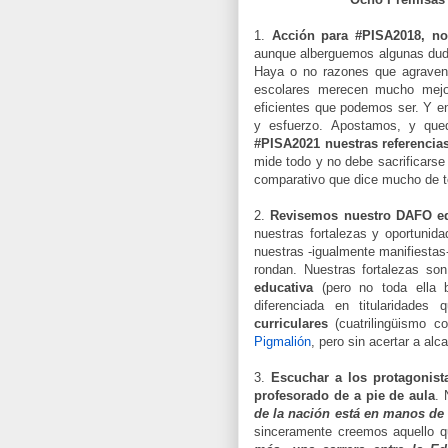
1.
Acción para #PISA2018, no
aunque alberguemos algunas duda
Haya o no razones que agraven 
escolares merecen mucho mejor
eficientes que podemos ser. Y en
y esfuerzo. Apostamos, y qu
#PISA2021 nuestras referencia
mide todo y no debe sacrificarse
comparativo que dice mucho de t
2.
Revisemos nuestro DAFO ed
nuestras fortalezas y oportuni
nuestras -igualmente manifiestas
rondan. Nuestras fortalezas so
educativa
(pero no toda ella b
diferenciada en titularidades
curriculares
(cuatrilingüismo c
Pigmalión
, pero sin acertar a alca
3.
Escuchar a los protagonista
profesorado de a pie de aula
. 
de la nación está en manos de
sinceramente creemos aquello q