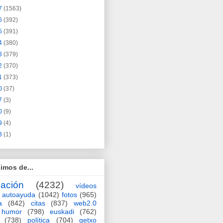
7
(1563)
6
(392)
5
(391)
4
(380)
3
(379)
2
(370)
1
(373)
0
(37)
7
(3)
0
(9)
9
(4)
3
(1)
imos de...
ación
(4232)
vídeos
autoayuda
(1042)
fotos
(965)
a
(842)
citas
(837)
web2.0
humor
(798)
euskadi
(762)
(738)
política
(704)
getxo