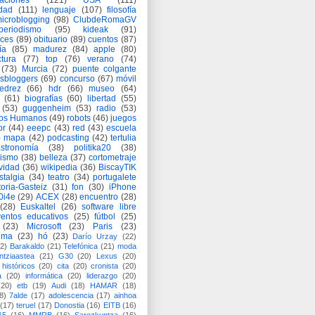
aciones
(121)
USA
(111)
idad
(111)
lenguaje
(107)
filosofía
icroblogging
(98)
ClubdeRomaGV
periodismo
(95)
kideak
(91)
ices
(89)
obituario
(89)
cuentos
(87)
ía
(85)
madurez
(84)
apple
(80)
ctura
(77)
top
(76)
verano
(74)
(73)
Murcia
(72)
puente colgante
asbloggers
(69)
concurso
(67)
móvil
jedrez
(66)
hdr
(66)
museo
(64)
(61)
biografías
(60)
libertad
(55)
(53)
guggenheim
(53)
radio
(53)
os Humanos
(49)
robots
(46)
juegos
or
(44)
eeepc
(43)
red
(43)
escuela
)
mapa
(42)
podcasting
(42)
tertulia
astronomía
(38)
politika20
(38)
lismo
(38)
belleza
(37)
cortometraje
vidad
(36)
wikipedia
(36)
BiscayTIK
stalgia
(34)
teatro
(34)
portugalete
toria-Gasteiz
(31)
fon
(30)
iPhone
0i4e
(29)
ACEX
(28)
encuentro
(28)
(28)
Euskaltel
(26)
software libre
entos educativos
(25)
fútbol
(25)
(23)
Microsoft
(23)
Paris
(23)
ima
(23)
hó
(23)
Darío Urzay
(22)
2)
Barakaldo
(21)
Telefónica
(21)
moda
ntziaastea
(21)
G30
(20)
Lexus
(20)
históricos
(20)
cita
(20)
cronista
(20)
a
(20)
informática
(20)
liderazgo
(20)
(20)
etb
(19)
Audi
(18)
HAMAR
(18)
8)
7alde
(17)
adolescencia
(17)
ainhoa
(17)
teruel
(17)
Donostia
(16)
EITB
(16)