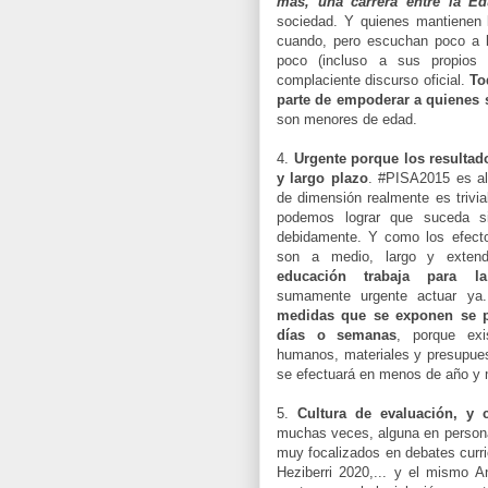
más, una carrera entre la Ed
sociedad. Y quienes mantienen 
cuando, pero escuchan poco a l
poco (incluso a sus propios 
complaciente discurso oficial.
To
parte de empoderar a quienes 
son menores de edad.
4.
Urgente porque los resultad
y largo plazo
. #PISA2015 es al
de dimensión realmente es trivial
podemos lograr que suceda s
debidamente. Y como los efect
son a medio, largo y extend
educación trabaja para la
sumamente urgente actuar y
medidas que se exponen se p
días o semanas
, porque exi
humanos, materiales y presupue
se efectuará en menos de año y 
5.
Cultura de evaluación, y
muchas veces, alguna en person
muy focalizados en debates curri
Heziberri 2020,... y el mismo 