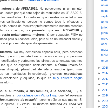
novi
 autopsia de #PISA2015
. No perderemos ni un minuto,
octu
s, sobre por qué este bajón de resultados en #PISA2015.
sept
los resultados, lo cierto es que nuestra sociedad y sus
es calificaciones porque no somos todo lo eficaces y
agos
 ello hemos de focalizar preferentemente nuestra atención
juli
eda poco tiempo, por
prometer que en #PISA2018 y
juni
s serán notablemente mejores
. Y, por supuesto, PISA no
may
 nada para su consecución, pero sí es un indicador fiable y
odo el proceso de aprendizaje-enseñanza.
abri
marz
ucativo
. No hay demasiado espacio aquí, pero destacan
febr
dades, que son prometedoras si reconocemos y superamos
- debilidades y sorteamos las siniestras amenazas que nos
ener
n las que se esgrimen habitualmente:
altísima inversión
►
201
ien dirigida),
pluralidad de oferta escolar
(pero más
►
201
 que en realidades innovadoras),
grandes expectativas
on excelencia y equidad, lo que es
muy correcto según
►
201
nzarlo),...
►
201
►
201
s, al alumnado, a sus familias, a la sociedad,
… y
al
Nosotros sí
coincidimos con Víctor Hugo
que "
el porvenir
►
201
 los maestros de escuela
", pero no sólo en sus manos. Si
►
200
ue apuntó H.G.Wells, "
la historia humana es, cada vez
►
200