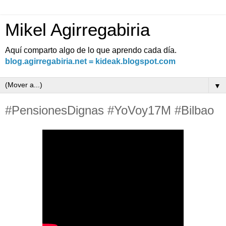
Mikel Agirregabiria
Aquí comparto algo de lo que aprendo cada día.
blog.agirregabiria.net = kideak.blogspot.com
▼
#PensionesDignas #YoVoy17M #Bilbao