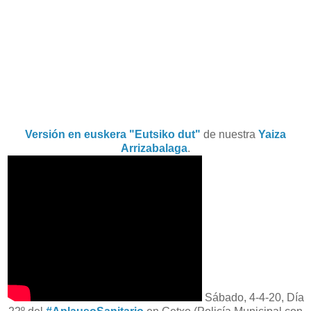
Versión en euskera
"Eutsiko dut"
de nuestra
Yaiza
Arrizabalaga
.
Sábado, 4-4-20, Día