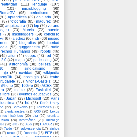
(121)
presentaciones
(121)
USA
creatividad
(111)
lenguaje
(107)
(101)
microblogging
(98)
eRomaGV
(95)
periodismo
(95)
(91)
aprendices
(89)
obituario
(89)
s
(87)
fotografía
(85)
madurez
(84)
80)
arquitectura
(77)
top
(76)
verano
logeu
(73)
Murcia
(72)
puente
e
(70)
ikasbloggers
(69)
concurso
vil
(67)
ajedrez
(66)
hdr
(66)
museo
armen
(61)
biografías
(60)
libertad
ogle
(53)
guggenheim
(53)
radio
rechos Humanos
(49)
robots
(46)
(45)
aitor
(44)
eeepc
(43)
red
(43)
 2.0
(42)
mapa
(42)
podcasting
(42)
(41)
astronomía
(38)
belleza
(38)
a20
(38)
sindicalismo
(38)
traje
(36)
navidad
(36)
wikipedia
scayTIK
(34)
nostalgia
(34)
teatro
rtugalete
(33)
Vitoria-Gasteiz
(31)
iPhone
(30)
100i4e
(29)
ACEX
(28)
tro
(28)
meme
(28)
Euskaltel
(26)
e libre
(26)
eventos educativos
(25)
25)
Japan
(23)
Microsoft
(23)
Paris
toestima
(23)
hó
(23)
Darío Urzay
ba
(22)
Barakaldo
(21)
Telefónica
(21)
21)
zientziaastea
(21)
G30
(20)
Lexus
ntes históricos
(20)
cita
(20)
cronista
puzkoa
(20)
informática
(20)
liderazgo
dea
(20)
etb
(19)
Audi
(18)
HAMAR
(18)
8)
7alde
(17)
adolescencia
(17)
ainhoa
(17)
teruel
(17)
Donostia
(16)
EITB
(16)