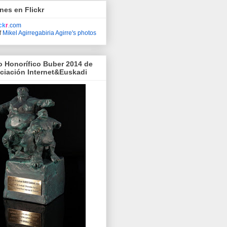
nes en Flickr
ick
r
.com
f
Mikel Agirregabiria Agirre's photos
o Honorífico Buber 2014 de
ociación Internet&Euskadi