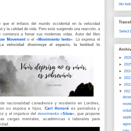
Ver todo
Transl
 que el énfasis del mundo occidental en la velocidad
ad y la calidad de vida. Pero está surgiendo una reacción, a
Select
e comienza a frenar sus modernas vidas. Autor del libro
low Movement
o el «
Movimiento lento
». Lo expresa el
La velocidad disminuye el espacio, la lentitud lo
Archi
►
202
►
202
►
202
►
202
►
202
▼
202
dici
,
de nacionalidad canadiense y residente en Londres, 
novi
con su esposa e hijos. 
Carl Honoré
es periodista y 
octu
oz y el impulsor del 
movimiento «
Slow
»
, que propone 
sept
 las cargas mentales, académicas o laborales para 
agos
idad.
juli