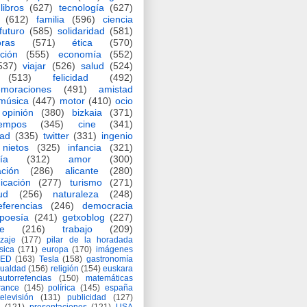
libros
(627)
tecnología
(627)
(612)
familia
(596)
ciencia
futuro
(585)
solidaridad
(581)
oras
(571)
ética
(570)
ción
(555)
economía
(552)
537)
viajar
(526)
salud
(524)
(513)
felicidad
(492)
moraciones
(491)
amistad
música
(447)
motor
(410)
ocio
opinión
(380)
bizkaia
(371)
iempos
(345)
cine
(341)
dad
(335)
twitter
(331)
ingenio
nietos
(325)
infancia
(321)
ía
(312)
amor
(300)
ción
(286)
alicante
(280)
icación
(277)
turismo
(271)
ud
(256)
naturaleza
(248)
eferencias
(246)
democracia
poesía
(241)
getxoblog
(227)
e
(216)
trabajo
(209)
zaje
(177)
pilar de la horadada
ísica
(171)
europa
(170)
imágenes
TED
(163)
Tesla
(158)
gastronomía
gualdad
(156)
religión
(154)
euskara
autorrefencias
(150)
matemáticas
rance
(145)
polírica
(145)
españa
televisión
(131)
publicidad
(127)