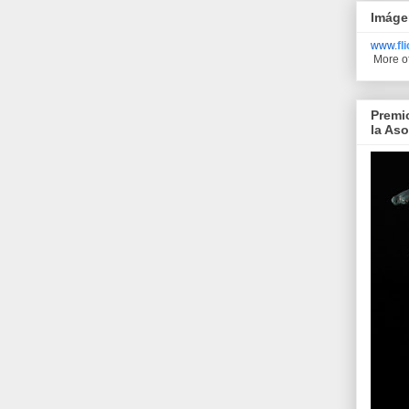
Imáge
www.
fl
More o
Premi
la As