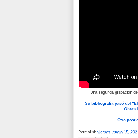
Una segunda grabación de
Su bibliografía pasó del "El
Obras i
Otro post 
Permalink
viernes, enero 15, 202