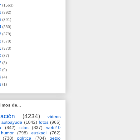
7
(1563)
6
(392)
5
(391)
4
(380)
3
(379)
2
(370)
1
(373)
0
(37)
7
(3)
0
(9)
9
(4)
3
(1)
imos de...
ación
(4234)
vídeos
autoayuda
(1042)
fotos
(965)
a
(842)
citas
(837)
web2.0
humor
(798)
euskadi
(762)
(738)
política
(704)
getxo