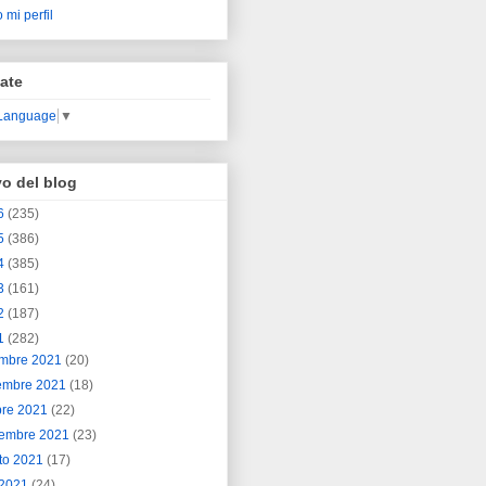
 mi perfil
ate
 Language
▼
vo del blog
6
(235)
5
(386)
4
(385)
3
(161)
2
(187)
1
(282)
embre 2021
(20)
embre 2021
(18)
bre 2021
(22)
iembre 2021
(23)
to 2021
(17)
o 2021
(24)