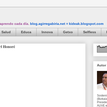
 aprendo cada día.
blog.agirregabiria.net = kideak.blogspot.com
Salud
Educa
Innova
Getxo
Selfless
arl Honoré
Autor
Sosteni
(Bizkaia
Preside
AUVE en