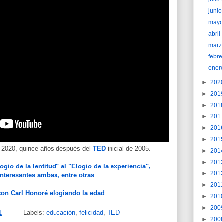
juni
may
abri
marz
febr
ener
►
202
►
201
►
201
►
201
►
201
►
201
 2020, quince años después del
TED
inicial de 2005.
►
201
►
201
ogio de la lentitud" al "Elogio de la experiencia",
...
►
201
nteresantes ambas, entre otras
.
►
201
con Carl Honoré elogiando la edad
.
►
201
►
200
1
Labels:
educación
,
felicidad
,
TED
►
200