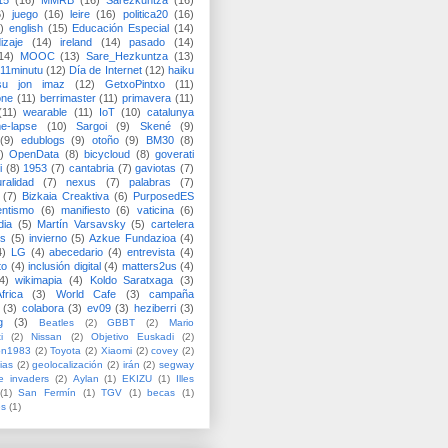
15
(16)
MMRB
(16)
Sarezkuntza
(16)
6)
juego
(16)
leire
(16)
politica20
(16)
)
english
(15)
Educación Especial
(14)
izaje
(14)
ireland
(14)
pasado
(14)
14)
MOOC
(13)
Sare_Hezkuntza
(13)
11minutu
(12)
Día de Internet
(12)
haiku
su jon imaz
(12)
GetxoPintxo
(11)
one
(11)
berrimaster
(11)
primavera
(11)
(11)
wearable
(11)
IoT
(10)
catalunya
me-lapse
(10)
Sargoi
(9)
Skené
(9)
(9)
edublogs
(9)
otoño
(9)
BM30
(8)
)
OpenData
(8)
bicycloud
(8)
goverati
i
(8)
1953
(7)
cantabria
(7)
gaviotas
(7)
uralidad
(7)
nexus
(7)
palabras
(7)
(7)
Bizkaia Creaktiva
(6)
PurposedES
entismo
(6)
manifiesto
(6)
vaticina
(6)
dia
(5)
Martín Varsavsky
(5)
cartelera
ss
(5)
invierno
(5)
Azkue Fundazioa
(4)
4)
LG
(4)
abecedario
(4)
entrevista
(4)
to
(4)
inclusión digital
(4)
matters2us
(4)
4)
wikimapia
(4)
Koldo Saratxaga
(3)
frica
(3)
World Cafe
(3)
campaña
(3)
colabora
(3)
ev09
(3)
heziberri
(3)
g
(3)
Beatles
(2)
GBBT
(2)
Mario
i
(2)
Nissan
(2)
Objetivo Euskadi
(2)
ón1983
(2)
Toyota
(2)
Xiaomi
(2)
covey
(2)
ias
(2)
geolocalización
(2)
irán
(2)
segway
e invaders
(2)
Aylan
(1)
EKIZU
(1)
Illes
(1)
San Fermín
(1)
TGV
(1)
becas
(1)
es
(1)