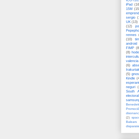
ICOT20
iPad
(1
15M
(15
emprend
sergio
(
UK
(13)
(12)
jo
Pepeph
rennes
(10)
ti
android
FIMP
(8
(8)
hode
intercult
valencia
(6)
abs
Irakurtal
(5)
gno
Kindle
(
esperan
neguri
(
South A
electoral
samsun
Benedett
Promoci
disonanc
(2)
spac
Balears
disparat