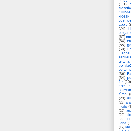
blogger
(111)
filosofía
Clubd
kideak
cuento
apple
(
(74)
b
colgant
(67)
mó
(64)
c
(55)
go
(53)
De
juegos
escuela
tertulia
politik
cortome
(36)
Bi
(34)
po
fon
(30)
encuen
softwar
fútbol
(
(23)
au
(22)
ara
moda
(
(20)
apu
(20)
gi
(20)
ubi
Leioa
(1
(17)
kfe