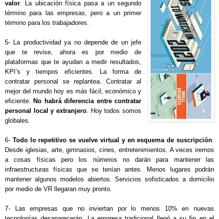
valor
. La ubicación física pasa a un segundo 
término para las empresas, pero a un primer 
término para los trabajadores.
5- La productividad ya no depende de un jefe 
que te revise, ahora es por medio de 
plataformas que te ayudan a medir resultados, 
KPI’s y tiempos eficientes. La forma de 
contratar personal se replantea. Contratar al 
mejor del mundo hoy es más fácil, económico y 
eficiente. 
No habrá diferencia entre contratar 
personal local y extranjero
. Hoy todos somos 
globales.
6- 
Todo lo repetitivo se vuelve virtual y en esquema de suscripción
. 
Desde iglesias, arte, gimnasios, cines, entretenimientos. A veces iremos 
a cosas físicas pero los números no darán para mantener las 
infraestructuras físicas que se tenían antes. Menos lugares podrán 
mantener algunos modelos abiertos. Servicios sofisticados a domicilio 
por medio de VR llegaran muy pronto.
7- Las empresas que no inviertan por lo menos 10% en nuevas 
tecnologías desaparecerán. La empresa tradicional llegó a su fin en el 