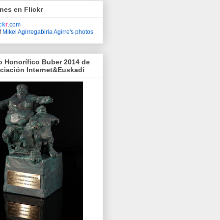
nes en Flickr
ick
r
.com
f
Mikel Agirregabiria Agirre's photos
o Honorífico Buber 2014 de
ociación Internet&Euskadi