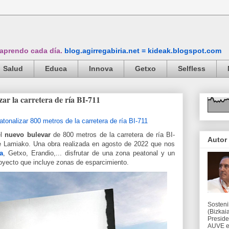
 aprendo cada día.
blog.agirregabiria.net = kideak.blogspot.com
Salud
Educa
Innova
Getxo
Selfless
zar la carretera de ría BI-711
el
nuevo bulevar
de
800 metros de
la carretera de ría BI-
Autor
e Lamiako. Una obra realizada en agosto de 2022 que nos
a
, Getxo, Erandio,... disfrutar de una zona peatonal y un
royecto que incluye zonas de esparcimiento.
Sosteni
(Bizkaia
Preside
AUVE en