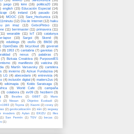
15
(16)
MMRB
(16)
Sarezkuntza
(16)
6)
juego
(16)
leire
(16)
politica20
(16)
)
english
(15)
Educación Especial
(14)
izaje
(14)
ireland
(14)
pasado
(14)
14)
MOOC
(13)
Sare_Hezkuntza
(13)
11minutu
(12)
Día de Internet
(12)
haiku
su jon imaz
(12)
GetxoPintxo
(11)
one
(11)
berrimaster
(11)
primavera
(11)
(11)
wearable
(11)
IoT
(10)
catalunya
me-lapse
(10)
Sargoi
(9)
Skené
(9)
(9)
edublogs
(9)
otoño
(9)
BM30
(8)
)
OpenData
(8)
bicycloud
(8)
goverati
i
(8)
1953
(7)
cantabria
(7)
gaviotas
(7)
uralidad
(7)
nexus
(7)
palabras
(7)
(7)
Bizkaia Creaktiva
(6)
PurposedES
entismo
(6)
manifiesto
(6)
vaticina
(6)
dia
(5)
Martín Varsavsky
(5)
cartelera
ss
(5)
invierno
(5)
Azkue Fundazioa
(4)
4)
LG
(4)
abecedario
(4)
entrevista
(4)
to
(4)
inclusión digital
(4)
matters2us
(4)
4)
wikimapia
(4)
Koldo Saratxaga
(3)
frica
(3)
World Cafe
(3)
campaña
(3)
colabora
(3)
ev09
(3)
heziberri
(3)
g
(3)
Beatles
(2)
GBBT
(2)
Mario
i
(2)
Nissan
(2)
Objetivo Euskadi
(2)
ón1983
(2)
Toyota
(2)
Xiaomi
(2)
covey
(2)
ias
(2)
geolocalización
(2)
irán
(2)
segway
e invaders
(2)
Aylan
(1)
EKIZU
(1)
Illes
(1)
San Fermín
(1)
TGV
(1)
becas
(1)
es
(1)