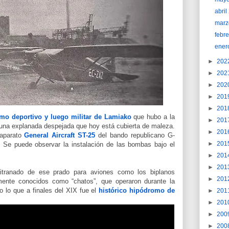
abri
marz
febr
ener
►
202
►
202
►
202
►
201
►
201
mo deportivo y luego militar de Lamiako
que hubo a la
►
201
 una explanada despejada que hoy está cubierta de mal
eza.
►
201
aparato
General Aircraft ST-25
del bando republicano G-
►
201
Se puede observar la instalación de las bombas bajo el
►
201
►
201
uitranado de ese prado para aviones como los biplanos
►
201
mente conocidos como “chatos”, que operaron durante la
do lo que a finales del XIX fue el
histórico hipódromo de
►
201
►
201
►
200
►
200