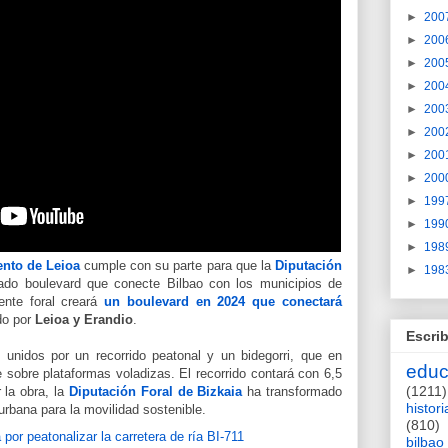
►
200
►
200
►
200
►
200
►
200
►
200
►
200
►
200
►
199
►
199
►
198
nto de Leioa
cumple con su parte para que la
Diputación
►
198
do boulevard que conecte Bilbao con los municipios de
ente foral creará
un
boulevard en 2024
que conectará
do por
Leioa y Erandio
.
Escrib
 unidos por un recorrido peatonal y un bidegorri, que en
educ
sobre plataformas voladizas. El recorrido contará con 6,5
(1211)
 la obra, la
Diputación Foral de Bizkaia
ha transformado
histori
urbana para la movilidad sostenible.
(810)
bilbao