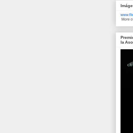
Imáge
www.
fl
More o
Premi
la As