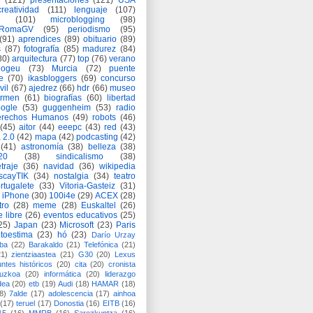
(121)
presentaciones
(121)
USA
creatividad
(111)
lenguaje
(107)
(101)
microblogging
(98)
eRomaGV
(95)
periodismo
(95)
(91)
aprendices
(89)
obituario
(89)
s
(87)
fotografía
(85)
madurez
(84)
80)
arquitectura
(77)
top
(76)
verano
logeu
(73)
Murcia
(72)
puente
e
(70)
ikasbloggers
(69)
concurso
vil
(67)
ajedrez
(66)
hdr
(66)
museo
armen
(61)
biografías
(60)
libertad
ogle
(53)
guggenheim
(53)
radio
rechos Humanos
(49)
robots
(46)
(45)
aitor
(44)
eeepc
(43)
red
(43)
 2.0
(42)
mapa
(42)
podcasting
(42)
(41)
astronomía
(38)
belleza
(38)
a20
(38)
sindicalismo
(38)
traje
(36)
navidad
(36)
wikipedia
scayTIK
(34)
nostalgia
(34)
teatro
rtugalete
(33)
Vitoria-Gasteiz
(31)
iPhone
(30)
100i4e
(29)
ACEX
(28)
tro
(28)
meme
(28)
Euskaltel
(26)
e libre
(26)
eventos educativos
(25)
25)
Japan
(23)
Microsoft
(23)
Paris
toestima
(23)
hó
(23)
Darío Urzay
ba
(22)
Barakaldo
(21)
Telefónica
(21)
21)
zientziaastea
(21)
G30
(20)
Lexus
ntes históricos
(20)
cita
(20)
cronista
puzkoa
(20)
informática
(20)
liderazgo
dea
(20)
etb
(19)
Audi
(18)
HAMAR
(18)
8)
7alde
(17)
adolescencia
(17)
ainhoa
(17)
teruel
(17)
Donostia
(16)
EITB
(16)