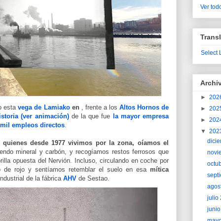
Ver todo
Transl
Select
Archi
►
202
o esta
vega de Lamiako
en
, frente a los
Altos Hornos de
►
202
storia (ver animación)
de la que fue
la mayor empresa
►
202
mil empleos directos
.
▼
202
dici
a
quienes desde 1977 vivimos por la zona, oíamos el
iendo mineral y carbón, y recogíamos restos ferrosos que
novi
rilla opuesta del Nervión. Incluso, circulando en coche por
octu
lo de rojo y sentíamos retemblar el suelo en esa
mítica
sept
industrial de la fábrica
AHV
de Sestao.
agos
juli
juni
may