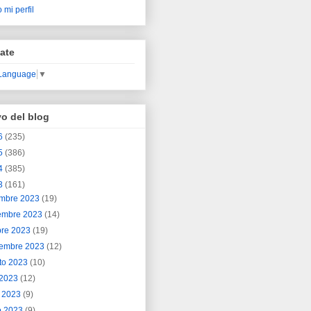
 mi perfil
ate
 Language
▼
vo del blog
6
(235)
5
(386)
4
(385)
3
(161)
embre 2023
(19)
embre 2023
(14)
bre 2023
(19)
iembre 2023
(12)
to 2023
(10)
o 2023
(12)
o 2023
(9)
o 2023
(9)