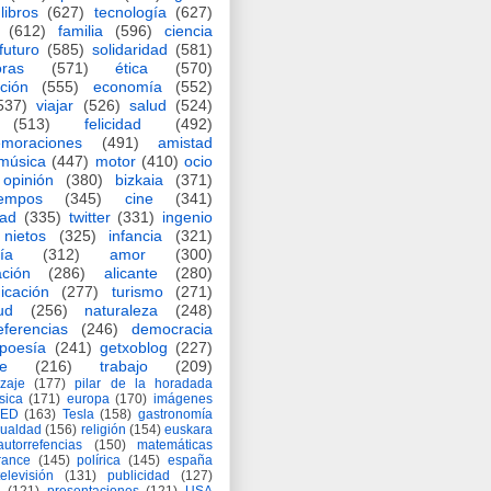
libros
(627)
tecnología
(627)
(612)
familia
(596)
ciencia
futuro
(585)
solidaridad
(581)
oras
(571)
ética
(570)
ción
(555)
economía
(552)
537)
viajar
(526)
salud
(524)
(513)
felicidad
(492)
moraciones
(491)
amistad
música
(447)
motor
(410)
ocio
opinión
(380)
bizkaia
(371)
iempos
(345)
cine
(341)
dad
(335)
twitter
(331)
ingenio
nietos
(325)
infancia
(321)
ía
(312)
amor
(300)
ción
(286)
alicante
(280)
icación
(277)
turismo
(271)
ud
(256)
naturaleza
(248)
eferencias
(246)
democracia
poesía
(241)
getxoblog
(227)
e
(216)
trabajo
(209)
zaje
(177)
pilar de la horadada
ísica
(171)
europa
(170)
imágenes
TED
(163)
Tesla
(158)
gastronomía
gualdad
(156)
religión
(154)
euskara
autorrefencias
(150)
matemáticas
rance
(145)
polírica
(145)
españa
televisión
(131)
publicidad
(127)