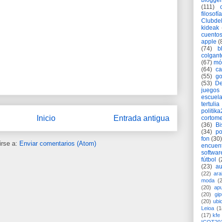
blogger
(111)
filosofía
Clubd
kideak
cuento
apple
(
(74)
b
colgant
(67)
mó
(64)
c
(55)
go
(53)
De
juegos
escuela
tertulia
politik
Inicio
Entrada antigua
cortome
(36)
Bi
(34)
po
fon
(30)
irse a:
Enviar comentarios (Atom)
encuen
softwar
fútbol
(
(23)
au
(22)
ara
moda
(
(20)
apu
(20)
gi
(20)
ubi
Leioa
(1
(17)
kfe