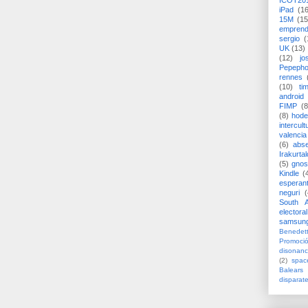
ICOT20
iPad
(1
15M
(15
emprend
sergio
(
UK
(13)
(12)
jo
Pepeph
rennes
(10)
ti
android
FIMP
(8
(8)
hode
intercult
valencia
(6)
abs
Irakurtal
(5)
gno
Kindle
(
esperan
neguri
(
South A
electoral
samsun
Benedett
Promoci
disonanc
(2)
spac
Balears
disparat