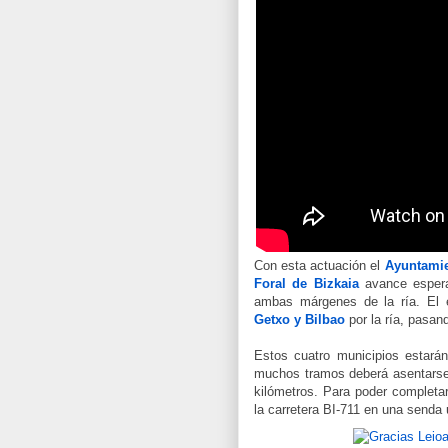
Con esta actuación el
Ayuntamie
Foral de Bizkaia
avance espera
ambas márgenes de la ría. El 
Getxo y Bilbao
por la ría, pasan
Estos cuatro municipios estarán
muchos tramos deberá asentarse 
kilómetros. Para poder completar
la carretera BI-711 en una senda 