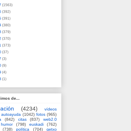
7
(1563)
6
(392)
5
(391)
4
(380)
3
(379)
2
(370)
1
(373)
0
(37)
7
(3)
0
(9)
9
(4)
3
(1)
imos de...
ación
(4234)
vídeos
autoayuda
(1042)
fotos
(965)
a
(842)
citas
(837)
web2.0
humor
(798)
euskadi
(762)
(738)
política
(704)
getxo