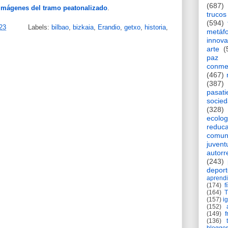
(687)
imágenes del tramo peatonalizado
.
trucos
(594)
023
Labels:
bilbao
,
bizkaia
,
Erandio
,
getxo
,
historia
,
metáf
innova
arte
(
paz
conme
(467)
(387)
pasat
socie
(328)
ecolog
reduca
comun
juvent
autorr
(243)
deport
aprendi
(174)
f
(164)
(157)
i
(152)
(149)
f
(136)