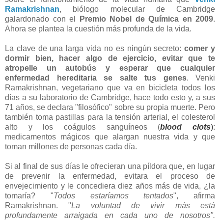
Ramakrishnan
, biólogo molecular de Cambridge
galardonado con el
Premio Nobel de Química en 2009
.
Ahora se plantea la cuestión más profunda de la vida.
La clave de una larga vida no es ningún secreto:
comer y
dormir bien, hacer algo de ejercicio, evitar que te
atropelle un autobús y esperar que cualquier
enfermedad hereditaria se salte tus genes
. Venki
Ramakrishnan, vegetariano que va en bicicleta todos los
días a su laboratorio de Cambridge, hace todo esto y, a sus
71 años, se declara "filosófico" sobre su propia muerte. Pero
también toma pastillas para la tensión arterial, el colesterol
alto y los coágulos sanguín
eos (
blood clots
)
:
medicamentos mágicos que alargan nuestra vida y que
toman millones de personas cada día.
Si al final de sus días le ofrecieran una píldora que, en lugar
de prevenir la enfermedad, evitara el proceso de
envejecimiento y le concediera diez años más de vida, ¿la
tomaría? "
Todos estaríamos tentados
", afirma
Ramakrishnan. "
La voluntad de vivir más está
profundamente arraigada en cada uno de nosotros".