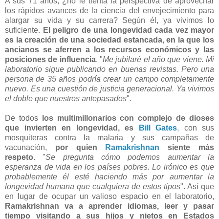
A sus 71 años, ¿no le tienta la perspectiva de aprovechar
los rápidos avances de la ciencia del envejecimiento para
alargar su vida y su carrera? Según él, ya vivimos lo
suficiente.
El peligro de una longevidad cada vez mayor
es la creación de una sociedad estancada, en la que los
ancianos se aferren a los recursos económicos y las
posiciones de influencia
. "
Me jubilaré el año que viene. Mi
laboratorio sigue publicando en buenas revistas. Pero una
persona de 35 años podría crear un campo completamente
nuevo. Es una cuestión de justicia generacional. Ya vivimos
el doble que nuestros antepasados
".
De todos
los multimillonarios con complejo de dioses
que invierten en longevidad, es
Bill Gates
, con sus
mosquiteras contra la malaria y sus campañas de
vacunación,
por quien
Ramakrishnan
siente más
respeto
. "
Se pregunta cómo podemos aumentar la
esperanza de vida en los países pobres. Lo irónico es que
probablemente él esté haciendo más por aumentar la
longevidad humana que cualquiera de estos tipos
". Así que
en lugar de ocupar un valioso espacio en el laboratorio,
Ramakrishnan va a aprender idiomas, leer y pasar
tiempo visitando a sus hijos y nietos en Estados