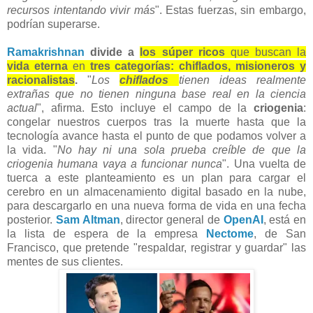
recursos intentando vivir más
". Estas fuerzas, sin embargo,
podrían superarse.
Ramakrishnan
divide a
los súper ricos
que buscan la
vida eterna
en
tres categorías: chiflados, misioneros y
racionalistas
.
"
Los
chiflados
tienen ideas realmente
extrañas que no tienen ninguna base real en la ciencia
actual
", afirma. Esto incluye el campo de la
criogenia
:
congelar nuestros cuerpos tras la muerte hasta que la
tecnología avance hasta el punto de que podamos volver a
la vida. "
No hay ni una sola prueba creíble de que la
criogenia humana vaya a funcionar nunca
". Una vuelta de
tuerca a este planteamiento es un plan para cargar el
cerebro en un almacenamiento digital basado en la nube,
para descargarlo en una nueva forma de vida en una fecha
posterior.
Sam Altman
, director general de
OpenAI
, está en
la lista de espera de la empresa
Nectome
, de San
Francisco, que pretende "respaldar, registrar y guardar" las
mentes de sus clientes.