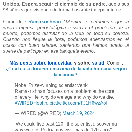
Unidos. Espera seguir el ejemplo de su padre
, que a sus
98 años sigue viviendo de forma bastante independiente.
Como dice
Ramakrishnan
: "
Mientras esperamos a que la
vasta empresa gerontológica resuelva el problema de la
muerte, podemos disfrutar de la vida en toda su belleza.
Cuando nos llegue la hora, podemos adentrarnos en el
ocaso con buen talante, sabiendo que hemos tenido la
suerte de participar en ese banquete eterno
."
Más posts sobre longevidad
y sobre
salud
. Como...
¿Cuál es la duración máxima de la vida humana según
la ciencia?
Nobel Prize-winning scientist Venki
Ramakrishnan focuses on a problem at the core
of every life: why do we age and why do we die.
#WIREDHealth
.
pic.twitter.com/TJ1H6wzAoI
— WIRED (@WIRED)
March 19, 2024
‘We could live past 120’: the scientist discovering
why we die. Podríamos vivir más de 120 años":