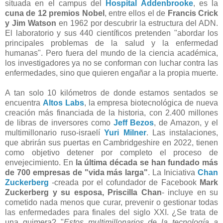
situada en el campus del
Hospital Addenbrooke
, es la
cuna de 12 premios Nobel
, entre ellos el de
Francis Crick
y Jim Watson
en 1962 por descubrir la estructura del ADN.
El laboratorio y sus 440 científicos pretenden "abordar los
principales problemas de la salud y la enfermedad
humanas". Pero fuera del mundo de la ciencia académica,
los investigadores ya no se conforman con luchar contra las
enfermedades, sino que quieren engañar a la propia muerte.
A tan solo 10 kilómetros de donde estamos sentados se
encuentra
Altos Labs
, la empresa biotecnológica de nueva
creación más financiada de la historia, con 2.400 millones
de libras de inversores como
Jeff Bezos
, de Amazon, y el
multimillonario ruso-israelí
Yuri Milner
. Las instalaciones,
que abrirán sus puertas en Cambridgeshire en 2022, tienen
como objetivo detener por completo el proceso de
envejecimiento. En
la última década se han fundado más
de 700 empresas de "vida más larga"
. La Iniciativa
Chan
Zuckerberg
-creada por el cofundador de Facebook
Mark
Zuckerberg y su esposa, Priscilla Chan
- incluye en su
cometido nada menos que curar, prevenir o gestionar todas
las enfermedades para finales del siglo XXI. ¿Se trata de
una quimera? "
Estos multimillonarios de la tecnología a