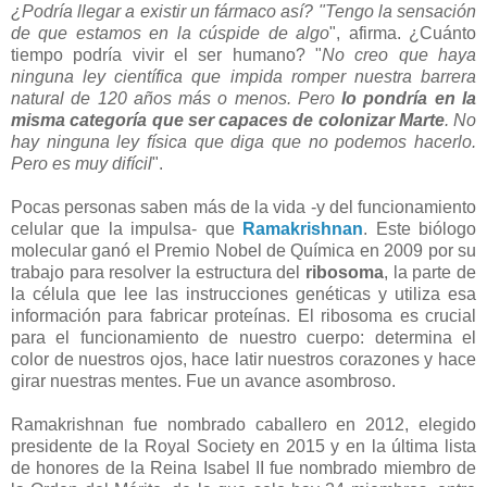
¿Podría llegar a existir un fármaco así? "Tengo la sensación
de que estamos en la cúspide de algo
", afirma. ¿Cuánto
tiempo podría vivir el ser humano? "
No creo que haya
ninguna ley científica que impida romper nuestra barrera
natural de 120 años más o menos. Pero
lo pondría en la
misma categoría que ser capaces de colonizar Marte
. No
hay ninguna ley física que diga que no podemos hacerlo.
Pero es muy difícil
".
Pocas personas saben más de la vida -y del funcionamiento
celular que la impulsa- que
Ramakrishnan
. Este biólogo
molecular ganó el Premio Nobel de Química en 2009 por su
trabajo para resolver la estructura del
ribosoma
, la parte de
la célula que lee las instrucciones genéticas y utiliza esa
información para fabricar proteínas. El ribosoma es crucial
para el funcionamiento de nuestro cuerpo: determina el
color de nuestros ojos, hace latir nuestros corazones y hace
girar nuestras mentes. Fue un avance asombroso.
Ramakrishnan fue nombrado caballero en 2012, elegido
presidente de la Royal Society en 2015 y en la última lista
de honores de la Reina Isabel II fue nombrado miembro de