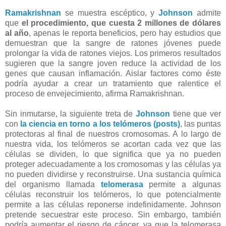
Ramakrishnan
se muestra escéptico, y
Johnson
admite
que
el procedimiento, que cuesta 2 millones de dólares
al año
, apenas le reporta beneficios, pero hay estudios que
demuestran que la sangre de ratones jóvenes puede
prolongar la vida de ratones viejos. Los primeros resultados
sugieren que la sangre joven reduce la actividad de los
genes que causan inflamación. Aislar factores como éste
podría ayudar a crear un tratamiento que ralentice el
proceso de envejecimiento, afirma Ramakrishnan.
Sin inmutarse, la siguiente treta de
Johnson
tiene que ver
con
la ciencia en torno a los telómeros (posts)
, las puntas
protectoras al final de nuestros cromosomas. A lo largo de
nuestra vida, los telómeros se acortan cada vez que las
células se dividen, lo que significa que ya no pueden
proteger adecuadamente a los cromosomas y las células ya
no pueden dividirse y reconstruirse. Una sustancia química
del organismo llamada
telomerasa
permite a algunas
células reconstruir los telómeros, lo que potencialmente
permite a las células reponerse indefinidamente. Johnson
pretende secuestrar este proceso. Sin embargo, también
podría aumentar el riesgo de cáncer, ya que la telomerasa