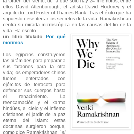
la Orden del Mérito, de la que solo hay 24 miembros, entre
ellos David Attenborough, el artista David Hockney y el
arquitecto Lord Foster of Thames Bank. Tras el éxito que ha
supuesto desenterrar los secretos de la vida, Ramakrishnan
centra su mirada microscópica en las causas del fin de la
vida. Ha escrito
un libro titulado
Por qué
morimos
.
Los egipcios construyeron
las pirámides para preparar a
sus faraones para la otra
vida; los emperadores chinos
fueron enterrados con
ejércitos de terracota para
defender sus cuerpos hasta
el renacimiento. La
reencarnación y el karma
hindúes, el cielo y el infierno
cristianos, el jardín de la paz
eterna del Islam: estas
doctrinas surgieron porque,
como dice Ramakrishnan, "
el