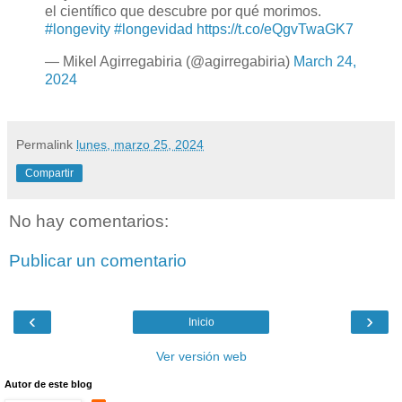
el científico que descubre por qué morimos.
#longevity
#longevidad
https://t.co/eQgvTwaGK7
— Mikel Agirregabiria (@agirregabiria)
March 24,
2024
Permalink
lunes, marzo 25, 2024
Compartir
No hay comentarios:
Publicar un comentario
‹
›
Inicio
Ver versión web
Autor de este blog