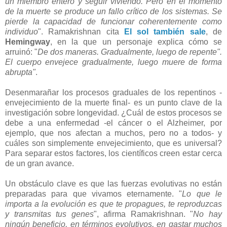
un miembro entero y seguir viviendo. Pero en el momento
de la muerte se produce un fallo crítico de los sistemas. Se
pierde la capacidad de funcionar coherentemente como
individuo
". Ramakrishnan cita
El sol también sale
, de
Hemingway
, en la que un personaje explica cómo se
arruinó: "
De dos maneras. Gradualmente, luego de repente".
El cuerpo envejece gradualmente, luego muere de forma
abrupta"
.
Desenmarañar los procesos graduales de los repentinos -
envejecimiento de la muerte final- es un punto clave de la
investigación sobre longevidad. ¿Cuál de estos procesos se
debe a una enfermedad -el cáncer o el Alzheimer, por
ejemplo, que nos afectan a muchos, pero no a todos- y
cuáles son simplemente envejecimiento, que es universal?
Para separar estos factores, los científicos creen estar cerca
de un gran avance.
Un obstáculo clave es que las fuerzas evolutivas no están
preparadas para que vivamos eternamente. "
Lo que le
importa a la evolución es que te propagues, te reproduzcas
y transmitas tus genes
", afirma Ramakrishnan. "
No hay
ningún beneficio, en términos evolutivos, en gastar muchos