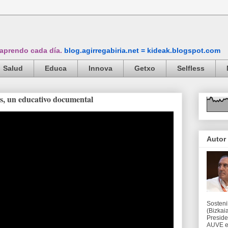
 aprendo cada día.
blog.agirregabiria.net = kideak.blogspot.com
Salud
Educa
Innova
Getxo
Selfless
les, un educativo documental
Autor
Sosteni
(Bizkaia
Preside
AUVE en