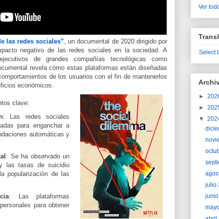
Ver todo
Transl
e las redes sociales”
, un documental de 2020 dirigido por
pacto negativo de las redes sociales en la sociedad. A
Select
xejecutivos de grandes compañías tecnológicas como
documental revela cómo estas plataformas están diseñadas
comportamientos de los usuarios con el fin de mantenerlos
Archi
eficios económicos.
►
202
ntos clave:
►
202
n
: Las redes sociales
▼
202
ticadas para enganchar a
dici
ndaciones automáticas y
novi
octu
al
: Se ha observado un
sept
 las tasas de suicidio
agos
a popularización de las
juli
juni
cia
: Las plataformas
 personales para obtener
may
abri