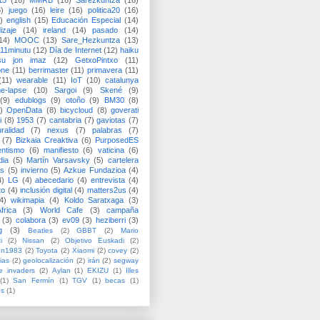
15
(16)
MMRB
(16)
Sarezkuntza
(16)
6)
juego
(16)
leire
(16)
politica20
(16)
)
english
(15)
Educación Especial
(14)
izaje
(14)
ireland
(14)
pasado
(14)
14)
MOOC
(13)
Sare_Hezkuntza
(13)
11minutu
(12)
Día de Internet
(12)
haiku
su jon imaz
(12)
GetxoPintxo
(11)
one
(11)
berrimaster
(11)
primavera
(11)
(11)
wearable
(11)
IoT
(10)
catalunya
me-lapse
(10)
Sargoi
(9)
Skené
(9)
(9)
edublogs
(9)
otoño
(9)
BM30
(8)
)
OpenData
(8)
bicycloud
(8)
goverati
i
(8)
1953
(7)
cantabria
(7)
gaviotas
(7)
uralidad
(7)
nexus
(7)
palabras
(7)
(7)
Bizkaia Creaktiva
(6)
PurposedES
entismo
(6)
manifiesto
(6)
vaticina
(6)
dia
(5)
Martín Varsavsky
(5)
cartelera
ss
(5)
invierno
(5)
Azkue Fundazioa
(4)
4)
LG
(4)
abecedario
(4)
entrevista
(4)
to
(4)
inclusión digital
(4)
matters2us
(4)
4)
wikimapia
(4)
Koldo Saratxaga
(3)
frica
(3)
World Cafe
(3)
campaña
(3)
colabora
(3)
ev09
(3)
heziberri
(3)
g
(3)
Beatles
(2)
GBBT
(2)
Mario
i
(2)
Nissan
(2)
Objetivo Euskadi
(2)
ón1983
(2)
Toyota
(2)
Xiaomi
(2)
covey
(2)
ias
(2)
geolocalización
(2)
irán
(2)
segway
e invaders
(2)
Aylan
(1)
EKIZU
(1)
Illes
(1)
San Fermín
(1)
TGV
(1)
becas
(1)
es
(1)