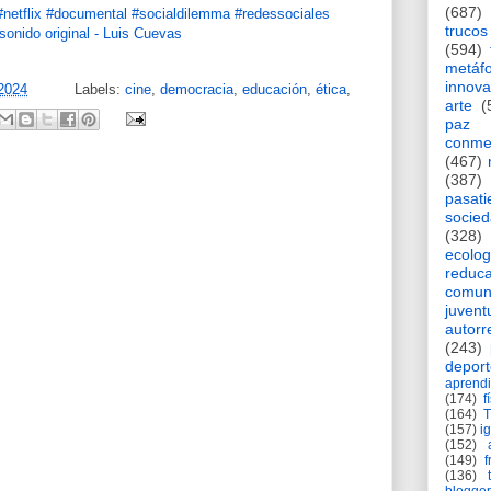
(687)
#netflix
#documental
#socialdilemma
#redessociales
trucos
onido original - Luis Cuevas
(594)
metáf
innova
 2024
Labels:
cine
,
democracia
,
educación
,
ética
,
arte
(
paz
conme
(467)
(387)
pasat
socie
(328)
ecolog
reduca
comun
juvent
autorr
(243)
deport
aprendi
(174)
f
(164)
(157)
i
(152)
(149)
f
(136)