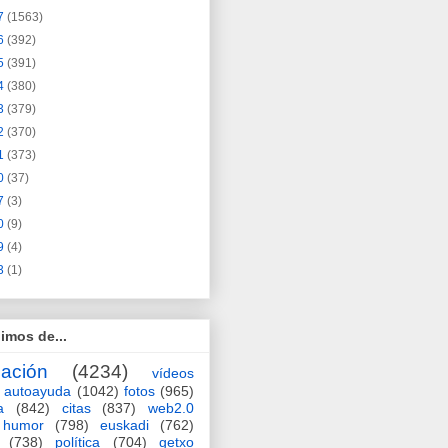
7
(1563)
6
(392)
5
(391)
4
(380)
3
(379)
2
(370)
1
(373)
0
(37)
7
(3)
0
(9)
9
(4)
3
(1)
imos de...
ación
(4234)
vídeos
autoayuda
(1042)
fotos
(965)
a
(842)
citas
(837)
web2.0
humor
(798)
euskadi
(762)
(738)
política
(704)
getxo