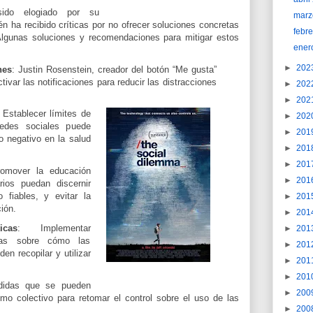
ido elogiado por su
marz
én ha recibido críticas por no ofrecer soluciones concretas
febr
Algunas soluciones y recomendaciones para mitigar estos
ener
►
202
nes
: Justin Rosenstein, creador del botón “Me gusta”
ivar las notificaciones para reducir las distracciones
►
202
►
202
: Establecer límites de
►
202
edes sociales puede
►
201
o negativo en la salud
►
201
►
201
romover la educación
►
201
rios puedan discernir
 fiables, y evitar la
►
201
ción.
►
201
cas
: Implementar
►
201
ctas sobre cómo las
►
201
n recopilar y utilizar
►
201
►
201
didas que se pueden
►
200
omo colectivo para retomar el control sobre el uso de las
►
200