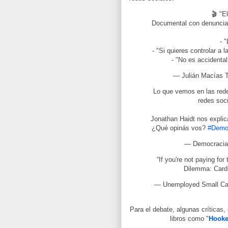
🎬 "E
Documental con denuncias 
- 
- "Si quieres controlar a
- "No es accidenta
— Julián Macías 
Lo que vemos en las rede
redes soci
Jonathan Haidt nos explic
¿Qué opinás vos?
#Demo
— Democracia
“If you're not paying for
Dilemma: Card
— Unemployed Small Ca
Para el debate, algunas crítica
libros como "
Hook