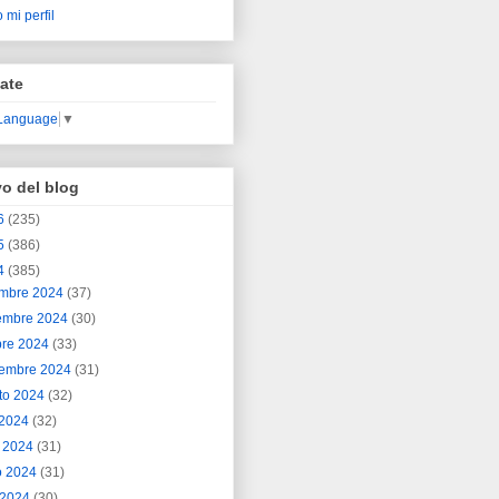
 mi perfil
ate
 Language
▼
vo del blog
6
(235)
5
(386)
4
(385)
embre 2024
(37)
embre 2024
(30)
bre 2024
(33)
iembre 2024
(31)
to 2024
(32)
o 2024
(32)
o 2024
(31)
o 2024
(31)
l 2024
(30)