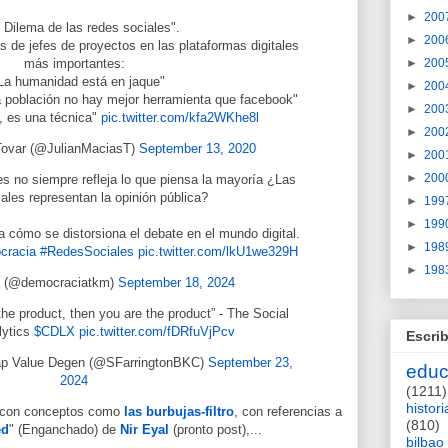
►
200
l Dilema de las redes sociales".
►
200
de jefes de proyectos en las plataformas digitales
más importantes:
►
200
"La humanidad está en jaque"
►
200
 la población no hay mejor herramienta que facebook"
►
200
l, es una técnica"
pic.twitter.com/kfa2WKhe8l
►
200
Tovar (@JulianMaciasT)
September 13, 2020
►
200
►
200
s no siempre refleja lo que piensa la mayoría ¿Las
ales representan la opinión pública?
►
199
►
199
a cómo se distorsiona el debate en el mundo digital.
►
198
cracia
#RedesSociales
pic.twitter.com/lkU1we329H
►
198
 (@democraciatkm)
September 18, 2024
 the product, then you are the product” - The Social
lytics
$CDLX
pic.twitter.com/fDRfuVjPcv
Escrib
p Value Degen (@SFarringtonBKC)
September 23,
educ
2024
(1211)
histori
s, con conceptos como
las burbujas-filtro
, con referencias a
(810)
ed
" (Enganchado) de
Nir Eyal
(pronto post),
...
bilbao