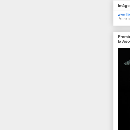
Imáge
www.
fl
More o
Premi
la As