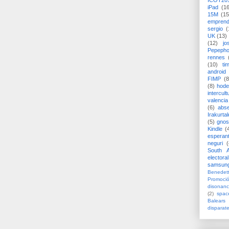
ICOT20
iPad
(1
15M
(15
emprend
sergio
(
UK
(13)
(12)
jo
Pepeph
rennes
(10)
ti
android
FIMP
(8
(8)
hode
intercult
valencia
(6)
abs
Irakurtal
(5)
gno
Kindle
(
esperan
neguri
(
South A
electoral
samsun
Benedett
Promoci
disonanc
(2)
spac
Balears
disparat