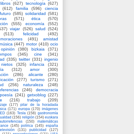
libros
(627)
tecnología
(627)
(612)
familia
(596)
ciencia
futuro
(585)
solidaridad
(581)
oras
(571)
ética
(570)
ción
(555)
economía
(552)
537)
viajar
(526)
salud
(524)
(513)
felicidad
(492)
moraciones
(491)
amistad
música
(447)
motor
(410)
ocio
opinión
(380)
bizkaia
(371)
iempos
(345)
cine
(341)
dad
(335)
twitter
(331)
ingenio
nietos
(325)
infancia
(321)
ía
(312)
amor
(300)
ción
(286)
alicante
(280)
icación
(277)
turismo
(271)
ud
(256)
naturaleza
(248)
eferencias
(246)
democracia
poesía
(241)
getxoblog
(227)
e
(216)
trabajo
(209)
zaje
(177)
pilar de la horadada
ísica
(171)
europa
(170)
imágenes
TED
(163)
Tesla
(158)
gastronomía
gualdad
(156)
religión
(154)
euskara
autorrefencias
(150)
matemáticas
rance
(145)
polírica
(145)
españa
televisión
(131)
publicidad
(127)