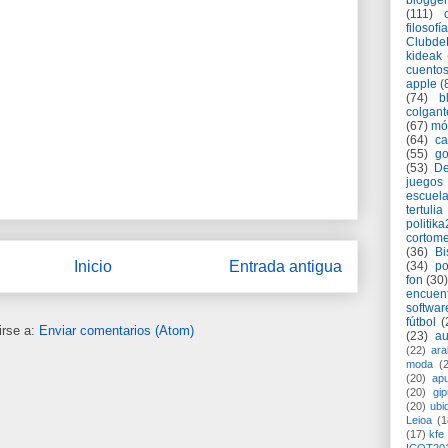
blogger
(111)
filosofía
Clubd
kideak
cuento
apple
(
(74)
b
colgant
(67)
mó
(64)
c
(55)
go
(53)
De
juegos
escuela
tertulia
politik
cortome
(36)
Bi
Inicio
Entrada antigua
(34)
po
fon
(30)
encuen
softwar
fútbol
(
irse a:
Enviar comentarios (Atom)
(23)
au
(22)
ara
moda
(
(20)
apu
(20)
gi
(20)
ubi
Leioa
(1
(17)
kfe