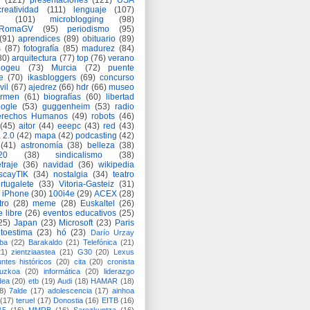
(121)
presentaciones
(121)
USA
creatividad
(111)
lenguaje
(107)
(101)
microblogging
(98)
eRomaGV
(95)
periodismo
(95)
(91)
aprendices
(89)
obituario
(89)
s
(87)
fotografía
(85)
madurez
(84)
80)
arquitectura
(77)
top
(76)
verano
logeu
(73)
Murcia
(72)
puente
e
(70)
ikasbloggers
(69)
concurso
vil
(67)
ajedrez
(66)
hdr
(66)
museo
armen
(61)
biografías
(60)
libertad
ogle
(53)
guggenheim
(53)
radio
rechos Humanos
(49)
robots
(46)
(45)
aitor
(44)
eeepc
(43)
red
(43)
 2.0
(42)
mapa
(42)
podcasting
(42)
(41)
astronomía
(38)
belleza
(38)
a20
(38)
sindicalismo
(38)
traje
(36)
navidad
(36)
wikipedia
scayTIK
(34)
nostalgia
(34)
teatro
rtugalete
(33)
Vitoria-Gasteiz
(31)
iPhone
(30)
100i4e
(29)
ACEX
(28)
tro
(28)
meme
(28)
Euskaltel
(26)
e libre
(26)
eventos educativos
(25)
25)
Japan
(23)
Microsoft
(23)
Paris
toestima
(23)
hó
(23)
Darío Urzay
ba
(22)
Barakaldo
(21)
Telefónica
(21)
21)
zientziaastea
(21)
G30
(20)
Lexus
ntes históricos
(20)
cita
(20)
cronista
puzkoa
(20)
informática
(20)
liderazgo
dea
(20)
etb
(19)
Audi
(18)
HAMAR
(18)
8)
7alde
(17)
adolescencia
(17)
ainhoa
(17)
teruel
(17)
Donostia
(16)
EITB
(16)