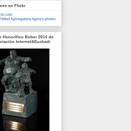
nes en Flickr
ick
r
.com
f
Mikel Agirregabiria Agirre's photos
o Honorífico Buber 2014 de
ociación Internet&Euskadi