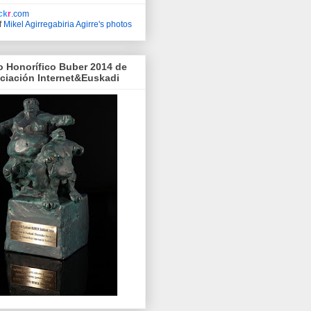
ick
r
.com
f
Mikel Agirregabiria Agirre's photos
o Honorífico Buber 2014 de
ociación Internet&Euskadi