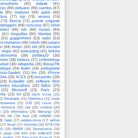
periodismo
(95)
kideak
(91)
ices
(89)
obituario
(89)
cuentos
(87)
ía
(85)
madurez
(84)
apple
(80)
ctura
(77)
top
(76)
verano
(74)
(73)
Murcia
(72)
puente colgante
asbloggers
(69)
concurso
(67)
móvil
jedrez
(66)
hdr
(66)
museo
(64)
(61)
biografías
(60)
libertad
(55)
(53)
guggenheim
(53)
radio
(53)
os Humanos
(49)
robots
(46)
juegos
or
(44)
eeepc
(43)
red
(43)
escuela
)
mapa
(42)
podcasting
(42)
tertulia
astronomía
(38)
politika20
(38)
lismo
(38)
belleza
(37)
cortometraje
vidad
(36)
wikipedia
(36)
BiscayTIK
stalgia
(34)
teatro
(34)
portugalete
toria-Gasteiz
(31)
fon
(30)
iPhone
0i4e
(29)
ACEX
(28)
encuentro
(28)
(28)
Euskaltel
(26)
software libre
entos educativos
(25)
fútbol
(25)
(23)
Microsoft
(23)
Paris
(23)
ima
(23)
hó
(23)
Darío Urzay
(22)
2)
Barakaldo
(21)
Telefónica
(21)
moda
ntziaastea
(21)
G30
(20)
Lexus
(20)
históricos
(20)
cita
(20)
cronista
(20)
a
(20)
informática
(20)
liderazgo
(20)
(20)
etb
(19)
Audi
(18)
HAMAR
(18)
8)
7alde
(17)
adolescencia
(17)
ainhoa
(17)
teruel
(17)
Donostia
(16)
EITB
(16)
15
(16)
MMRB
(16)
Sarezkuntza
(16)
6)
juego
(16)
leire
(16)
politica20
(16)
)
english
(15)
Educación Especial
(14)