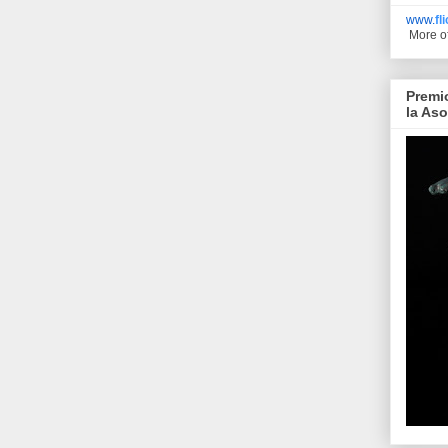
www.
fl
More o
Premi
la As