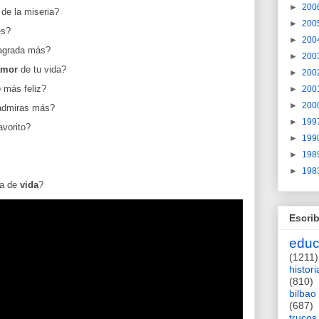
►
200
de la miseria?
►
200
es?
►
200
sagrada más?
►
200
amor
de tu vida?
►
200
 más feliz?
►
200
►
200
 admiras más?
►
199
avorito?
►
199
►
198
►
198
ía de
vida
?
Escrib
educ
(1211)
histori
(810)
bilbao
(687)
trucos