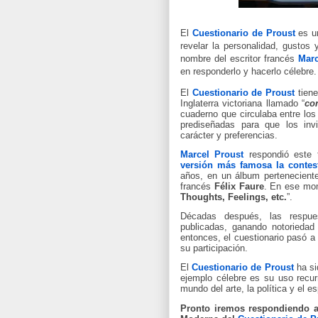
El
Cuestionario de Proust
es un
revelar la personalidad, gustos 
nombre del escritor francés
Marc
en responderlo y hacerlo célebre.
El
Cuestionario de Proust
tiene
Inglaterra victoriana llamado “
co
cuaderno que circulaba entre los
prediseñadas para que los inv
carácter y preferencias.
Marcel Proust
respondió este 
versión más famosa la contest
años, en un álbum pertenecien
francés
Félix Faure
. En ese mome
Thoughts, Feelings, etc.
”.
Décadas después, las respue
publicadas, ganando notoriedad
entonces, el cuestionario pasó 
su participación.
El
Cuestionario de Proust
ha si
ejemplo célebre es su uso recur
mundo del arte, la política y el e
Pronto iremos respondiendo a