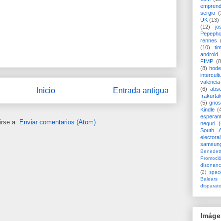
emprend
sergio
(
UK
(13)
(12)
jo
Pepeph
rennes
(10)
ti
android
FIMP
(8
(8)
hode
intercult
valencia
(6)
abs
Inicio
Entrada antigua
Irakurtal
(5)
gno
Kindle
(
esperan
irse a:
Enviar comentarios (Atom)
neguri
(
South A
electoral
samsun
Benedett
Promoci
disonanc
(2)
spac
Balears
disparat
Imáge