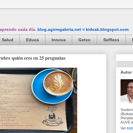
 aprendo cada día.
blog.agirregabiria.net = kideak.blogspot.com
Salud
Educa
Innova
Getxo
Selfless
cubre quién eres en 25 preguntas
Autor
Sosteni
(Bizkaia
Preside
AUVE en
Ver todo