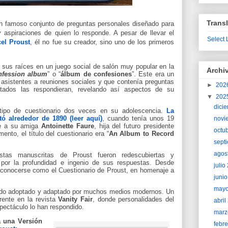
Transl
 famoso conjunto de preguntas personales diseñado para
y aspiraciones de quien lo responde. A pesar de llevar el
Select
el Proust
, él no fue su creador, sino uno de los primeros
 sus raíces en un juego social de salón muy popular en la
Archi
nfession album
” o “
álbum de confesiones
”. Este era un
 asistentes a reuniones sociales y que contenía preguntas
►
202
itados las respondieran, revelando así aspectos de su
▼
202
dici
tipo de cuestionario dos veces en su adolescencia.
La
ó alrededor de 1890 (leer aquí)
, cuando tenía unos 19
novi
te a su amiga
Antoinette Faure
, hija del futuro presidente
octu
nto, el título del cuestionario era “
An Album to Record
sept
agos
stas manuscritas de Proust fueron redescubiertas y
 por la profundidad e ingenio de sus respuestas. Desde
juli
a conocerse como el Cuestionario de Proust, en homenaje a
juni
may
do adoptado y adaptado por muchos medios modernos. Un
rente en la revista
Vanity Fair
, donde personalidades del
abri
spectáculo lo han respondido.
marz
 una Versión
febr