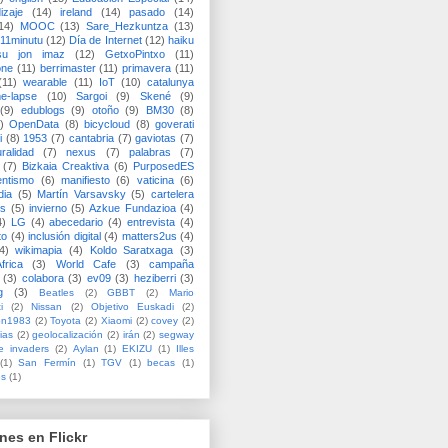
izaje
(14)
ireland
(14)
pasado
(14)
14)
MOOC
(13)
Sare_Hezkuntza
(13)
11minutu
(12)
Día de Internet
(12)
haiku
su jon imaz
(12)
GetxoPintxo
(11)
one
(11)
berrimaster
(11)
primavera
(11)
(11)
wearable
(11)
IoT
(10)
catalunya
me-lapse
(10)
Sargoi
(9)
Skené
(9)
(9)
edublogs
(9)
otoño
(9)
BM30
(8)
)
OpenData
(8)
bicycloud
(8)
goverati
i
(8)
1953
(7)
cantabria
(7)
gaviotas
(7)
uralidad
(7)
nexus
(7)
palabras
(7)
(7)
Bizkaia Creaktiva
(6)
PurposedES
entismo
(6)
manifiesto
(6)
vaticina
(6)
dia
(5)
Martín Varsavsky
(5)
cartelera
ss
(5)
invierno
(5)
Azkue Fundazioa
(4)
4)
LG
(4)
abecedario
(4)
entrevista
(4)
to
(4)
inclusión digital
(4)
matters2us
(4)
4)
wikimapia
(4)
Koldo Saratxaga
(3)
frica
(3)
World Cafe
(3)
campaña
(3)
colabora
(3)
ev09
(3)
heziberri
(3)
g
(3)
Beatles
(2)
GBBT
(2)
Mario
i
(2)
Nissan
(2)
Objetivo Euskadi
(2)
ón1983
(2)
Toyota
(2)
Xiaomi
(2)
covey
(2)
ias
(2)
geolocalización
(2)
irán
(2)
segway
e invaders
(2)
Aylan
(1)
EKIZU
(1)
Illes
(1)
San Fermín
(1)
TGV
(1)
becas
(1)
es
(1)
nes en Flickr