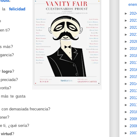
roust
:
ener
e la
felicidad
►
202
►
202
?
►
202
en ti?
►
202
►
202
as más?
►
201
agancia?
►
201
►
201
►
201
r
logro
?
►
201
 preciada?
►
201
vorita?
►
201
 más te gusta
►
201
►
201
 con demasiada frecuencia?
►
201
tener?
►
200
e ti, ¿qué sería?
►
200
►
200
r
virtud
?