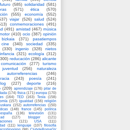
futuro
(585)
solidaridad
(581)
oras
(571)
ética
(570)
ción
(555)
economía
(552)
537)
viajar
(526)
salud
(524)
513)
conmemoraciones
(491)
ad
(491)
amistad
(467)
música
motor
(410)
ocio
(387)
opinión
bizkaia
(371)
pasatiempos
cine
(340)
sociedad
(335)
(330)
ingenio
(328)
nietos
infancia
(321)
ecología
(312)
(300)
reducación
(286)
alicante
comunicación
(277)
turismo
juventud
(256)
naturaleza
autorreferencias
(246)
racia
(243)
poesía
(241)
log
(227)
deporte
(216)
o
(209)
aprendizaje
(176)
pilar de
adada
(174)
física
(171)
europa
(170)
es
(164)
TED
(163)
Tesla
(158)
nomía
(157)
igualdad
(156)
religión
euskara
(152)
autorrefencias
(150)
ticas
(148)
france
(145)
polírica
españa
(136)
televisión
(131)
dad
(127)
blogger
(121)
aciones
(121)
USA
(111)
idad
(111)
lenguaje
(107)
filosofía
icroblogging
(98)
ClubdeRomaGV