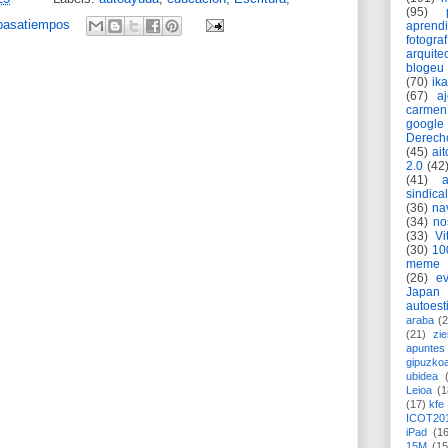
(95)
pasatiempos
aprend
fotograf
arquite
blogeu
(70)
ik
(67)
a
carmen
google
Derech
(45)
ait
2.0
(42
(41)
sindica
(36)
na
(34)
no
(33)
Vi
(30)
10
meme
(26)
ev
Japan
autoest
araba
(2
(21)
zie
apuntes 
gipuzko
ubidea
Leioa
(1
(17)
kfe
ICOT20
iPad
(1
15M
(15