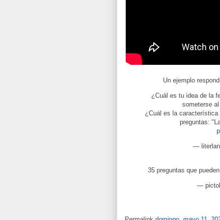
Un ejemplo respondi
¿Cuál es tu idea de la f
someterse al 
¿Cuál es la característic
preguntas: "La
p
— literla
35 preguntas que pueden
— picto
Permalink
domingo, mayo 11, 20