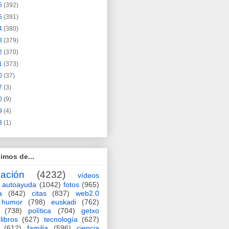
6
(392)
5
(391)
4
(380)
3
(379)
2
(370)
1
(373)
0
(37)
7
(3)
0
(9)
9
(4)
3
(1)
imos de...
ación
(4232)
vídeos
autoayuda
(1042)
fotos
(965)
a
(842)
citas
(837)
web2.0
humor
(798)
euskadi
(762)
(738)
política
(704)
getxo
libros
(627)
tecnología
(627)
(612)
familia
(596)
ciencia