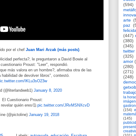
(594)
metáf
innova
arte
(
paz
(
felicid
(447)
(380)
(345)
do por el chef
Juan Mari Arzak (más posts)
.
twitter
(325)
elicidad perfecta?, le preguntaron a David Bowie al
amor
cuestionario Proust: "Leer", respondió.
(280)
a que más valora en un hombre?, afirmaba otra de las
(271)
 habilidad de devolver libros", contestó.
(248)
ic.twitter.com/IKLu3sO23w
democ
getxob
nd (@literlandweb1)
January 8, 2020
trabaj
la hor
El Cuestionario Proust:
imágen
 revelar quién eres🤔
pic.twitter.com/JRvMSNXcvD
gastro
(154)
matemá
line (@pictoline)
January 19, 2018
(145)
publici
present
creativ
(101)
m
25
Labels:
autoayuda
,
educación
,
Escritura
,