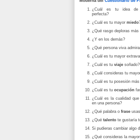
Moderna del
Cuestionario de P
¿Cuál es tu idea d
perfecta?
¿Cuál es tu mayor
miedo
¿Qué rasgo deploras más 
¿Y en los demás?
¿Qué persona viva admir
¿Cuál es tu mayor extrav
¿Cuál es tu
viaje
soñado?
¿Cuál consideras tu mayo
¿Cuál es tu posesión más
¿Cuál es tu
ocupación
fa
¿Cuál es la cualidad que
en una persona?
¿Qué palabra o
frase
usas
¿Qué
talento
te gustaría 
Si pudieras cambiar algo d
¿Qué consideras la mayo