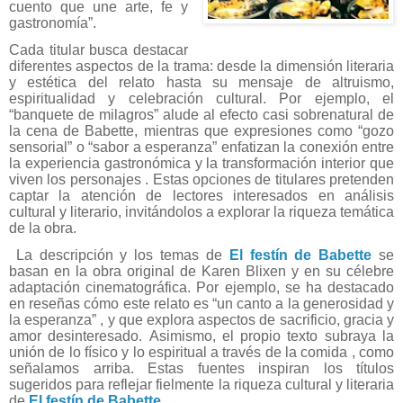
cuento que une arte, fe y
gastronomía”.
Cada titular busca destacar
diferentes aspectos de la trama: desde la dimensión literaria
y estética del relato hasta su mensaje de altruismo,
espiritualidad y celebración cultural. Por ejemplo, el
“banquete de milagros” alude al efecto casi sobrenatural de
la cena de Babette, mientras que expresiones como “gozo
sensorial” o “sabor a esperanza” enfatizan la conexión entre
la experiencia gastronómica y la transformación interior que
viven los personajes . Estas opciones de titulares pretenden
captar la atención de lectores interesados en análisis
cultural y literario, invitándolos a explorar la riqueza temática
de la obra.
La descripción y los temas de
El festín de Babette
se
basan en la obra original de Karen Blixen y en su célebre
adaptación cinematográfica. Por ejemplo, se ha destacado
en reseñas cómo este relato es “un canto a la generosidad y
la esperanza” , y que explora aspectos de sacrificio, gracia y
amor desinteresado. Asimismo, el propio texto subraya la
unión de lo físico y lo espiritual a través de la comida , como
señalamos arriba. Estas fuentes inspiran los títulos
sugeridos para reflejar fielmente la riqueza cultural y literaria
de
El festín de Babette
.