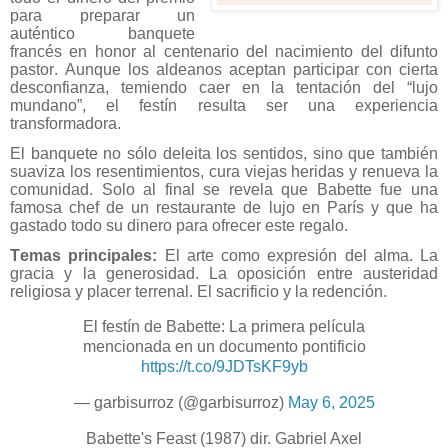
para preparar un
auténtico banquete
francés en honor al centenario del nacimiento del difunto
pastor. Aunque los aldeanos aceptan participar con cierta
desconfianza, temiendo caer en la tentación del “lujo
mundano”, el festín resulta ser una experiencia
transformadora.
El banquete no sólo deleita los sentidos, sino que también
suaviza los resentimientos, cura viejas heridas y renueva la
comunidad. Solo al final se revela que Babette fue una
famosa chef de un restaurante de lujo en París y que ha
gastado todo su dinero para ofrecer este regalo.
Temas principales:
El arte como expresión del alma.
La
gracia y la generosidad.
La oposición entre austeridad
religiosa y placer terrenal.
El sacrificio y la redención.
El festín de Babette: La primera película
mencionada en un documento pontificio
https://t.co/9JDTsKF9yb
— garbisurroz (@garbisurroz)
May 6, 2025
Babette's Feast (1987) dir. Gabriel Axel