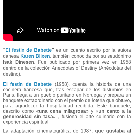
“
El festín de Babette
”
es un cuento escrito por la autora
danesa
Karen Blixen
, también conocida por su seudónimo
Isak Dinesen
. Fue publicado por primera vez en 1958
dentro de la colección Anecdotes of Destiny (Anécdotas del
destino).
El festín de Babette
(1958), cuenta la historia de una
cocinera francesa que, tras escapar de los disturbios en
París, llega a un pueblo puritano en Noruega y prepara un
banquete extraordinario con el premio de lotería que obtuvo,
para agradecer la hospitalidad recibida. Este banquete,
descrito como «
una cena milagrosa
» y «
un canto a la
generosidad sin tasa
» , fusiona el arte culinario con la
experiencia espiritual.
La adaptación cinematográfica de 1987,
que gustaba al