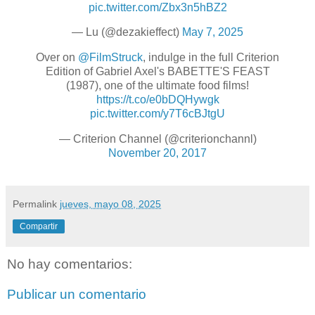
pic.twitter.com/Zbx3n5hBZ2
— Lu (@dezakieffect)
May 7, 2025
Over on
@FilmStruck
, indulge in the full Criterion
Edition of Gabriel Axel's BABETTE'S FEAST
(1987), one of the ultimate food films!
https://t.co/e0bDQHywgk
pic.twitter.com/y7T6cBJtgU
— Criterion Channel (@criterionchannl)
November 20, 2017
Permalink
jueves, mayo 08, 2025
Compartir
No hay comentarios:
Publicar un comentario