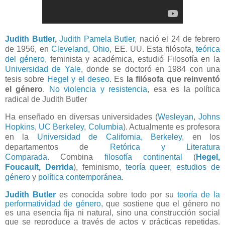
Judith Butler
,
Judith Pamela Butler
, n
ació el 24 de febrero
de 1956, en
Cleveland, Ohio
, EE. UU. Esta f
ilósofa,
teórica
del género
, feminista y académica, e
studió Filosofía en la
Universidad de Yale
, donde se doctoró en 1984 con una
tesis sobre
Hegel y el deseo
. Es
la filósofa que reinventó
el género
.
No violencia y resistencia
, esa es la política
radical de Judith Butler
Ha enseñado en diversas universidades (
Wesleyan
,
Johns
Hopkins
,
UC Berkeley
,
Columbia
). Actualmente es profesora
en la
Universidad de California, Berkeley
, en los
departamentos de
Retórica y Literatura
Comparada
.
Combina
filosofía continental
(
Hegel,
Foucault, Derrida
), feminismo,
teoría queer
,
estudios de
género
y
política contemporánea
.
Judith Butler
es conocida sobre todo por su
teoría de la
performatividad de género
, que sostiene que el género no
es una esencia fija ni natural, sino una construcción social
que se reproduce a través de actos y prácticas repetidas.