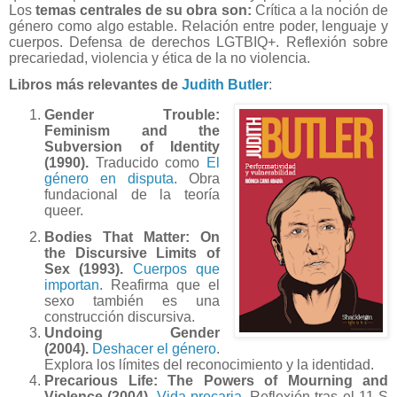
Los
temas centrales de su obra son:
Crítica a la noción de
género como algo estable.
Relación entre poder, lenguaje y
cuerpos.
Defensa de derechos LGTBIQ+.
Reflexión sobre
precariedad, violencia y ética de la no violencia.
Libros más relevantes de
Judith Butler
:
Gender Trouble:
Feminism and the
Subversion of Identity
(1990).
Traducido como
El
género en disputa
. Obra
fundacional de la teoría
queer.
Bodies That Matter: On
the Discursive Limits of
Sex (1993).
Cuerpos que
importan
. Reafirma que el
sexo también es una
construcción discursiva.
Undoing Gender
(2004).
Deshacer el género
.
Explora los límites del reconocimiento y la identidad.
Precarious Life: The Powers of Mourning and
Violence (2004).
Vida precaria
. Reflexión tras el 11-S