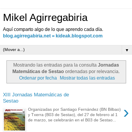
Mikel Agirregabiria
Aquí comparto algo de lo que aprendo cada día.
blog.agirregabiria.net = kideak.blogspot.com
▼
Mostrando las entradas para la consulta
Jornadas
Matemáticas de Sestao
ordenadas por relevancia.
Ordenar por fecha
Mostrar todas las entradas
XIII Jornadas Matemáticas de
Sestao
›
Organizadas por Santiago Fernández (BN Bilbao)
y Txerra (B03 de Sestao), del 27 de febrero al 1
de marzo, se celebrarán en el B03 de Sestao...