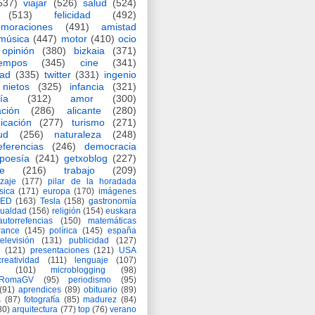
537)
viajar
(526)
salud
(524)
(513)
felicidad
(492)
moraciones
(491)
amistad
música
(447)
motor
(410)
ocio
opinión
(380)
bizkaia
(371)
iempos
(345)
cine
(341)
dad
(335)
twitter
(331)
ingenio
nietos
(325)
infancia
(321)
ía
(312)
amor
(300)
ción
(286)
alicante
(280)
icación
(277)
turismo
(271)
ud
(256)
naturaleza
(248)
eferencias
(246)
democracia
poesía
(241)
getxoblog
(227)
e
(216)
trabajo
(209)
zaje
(177)
pilar de la horadada
ísica
(171)
europa
(170)
imágenes
TED
(163)
Tesla
(158)
gastronomía
gualdad
(156)
religión
(154)
euskara
autorrefencias
(150)
matemáticas
rance
(145)
polírica
(145)
españa
televisión
(131)
publicidad
(127)
(121)
presentaciones
(121)
USA
creatividad
(111)
lenguaje
(107)
(101)
microblogging
(98)
eRomaGV
(95)
periodismo
(95)
(91)
aprendices
(89)
obituario
(89)
s
(87)
fotografía
(85)
madurez
(84)
80)
arquitectura
(77)
top
(76)
verano