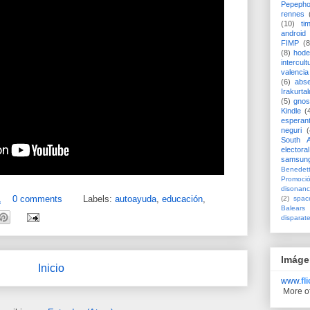
Pepeph
rennes
(10)
ti
android
FIMP
(8
(8)
hode
intercult
valencia
(6)
abs
Irakurtal
(5)
gno
Kindle
(
esperan
neguri
(
South A
electoral
samsun
Benedett
Promoci
disonanc
1
0 comments
Labels:
autoayuda
,
educación
,
(2)
spac
Balears
disparat
Imáge
Inicio
www.
fl
More o