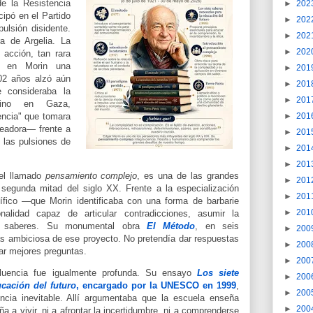
de la Resistencia
►
202
cipó en el Partido
►
202
ulsión disidente.
►
202
a de Argelia. La
►
202
 acción, tan rara
ue en Morin una
►
201
02 años alzó aún
►
201
 consideraba la
►
201
tino en Gaza,
►
201
encia" que tomara
readora— frente a
►
201
y las pulsiones de
►
201
►
201
 el llamado
pensamiento complejo
, es una de las grandes
►
201
segunda mitad del siglo XX. Frente a la especialización
►
201
tífico —que Morin identificaba con una forma de barbarie
►
201
nalidad capaz de articular contradicciones, asumir la
tre saberes. Su monumental obra
El Método
, en seis
►
200
ás ambiciosa de ese proyecto. No pretendía dar respuestas
►
200
lar mejores preguntas.
►
200
fluencia fue igualmente profunda. Su ensayo
Los siete
►
200
cación del futuro
, encargado por la UNESCO en 1999
,
►
200
ncia inevitable. Allí argumentaba que la escuela enseña
►
200
 a vivir, ni a afrontar la incertidumbre, ni a comprenderse