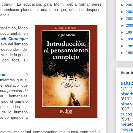
 común. La educación, para Morin, debía formar seres
►
200
condición planetaria: una tarea que, décadas después,
►
200
encia.
►
200
►
200
académico, Morin
►
199
 documental: en
uch
Chronique
►
199
lave del llamado
►
198
descender del
►
198
a voz de la gente
e con toda su
Escrib
ron
lo calificó
 mientras que el
educ
de
destacó que
(1211)
a comprensión de
histori
n homenajes
(810)
sido el primero
bilbao
 abre todas las
(687)
d de lo humano
trucos
de comprenderla
(594)
metáf
innova
lo de intelectual comprometido que nunca confundió el