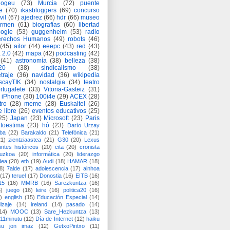
logeu
(73)
Murcia
(72)
puente
e
(70)
ikasbloggers
(69)
concurso
vil
(67)
ajedrez
(66)
hdr
(66)
museo
armen
(61)
biografías
(60)
libertad
ogle
(53)
guggenheim
(53)
radio
rechos Humanos
(49)
robots
(46)
(45)
aitor
(44)
eeepc
(43)
red
(43)
 2.0
(42)
mapa
(42)
podcasting
(42)
(41)
astronomía
(38)
belleza
(38)
a20
(38)
sindicalismo
(38)
traje
(36)
navidad
(36)
wikipedia
scayTIK
(34)
nostalgia
(34)
teatro
rtugalete
(33)
Vitoria-Gasteiz
(31)
iPhone
(30)
100i4e
(29)
ACEX
(28)
tro
(28)
meme
(28)
Euskaltel
(26)
e libre
(26)
eventos educativos
(25)
25)
Japan
(23)
Microsoft
(23)
Paris
toestima
(23)
hó
(23)
Darío Urzay
ba
(22)
Barakaldo
(21)
Telefónica
(21)
21)
zientziaastea
(21)
G30
(20)
Lexus
ntes históricos
(20)
cita
(20)
cronista
puzkoa
(20)
informática
(20)
liderazgo
dea
(20)
etb
(19)
Audi
(18)
HAMAR
(18)
8)
7alde
(17)
adolescencia
(17)
ainhoa
(17)
teruel
(17)
Donostia
(16)
EITB
(16)
15
(16)
MMRB
(16)
Sarezkuntza
(16)
6)
juego
(16)
leire
(16)
politica20
(16)
)
english
(15)
Educación Especial
(14)
izaje
(14)
ireland
(14)
pasado
(14)
14)
MOOC
(13)
Sare_Hezkuntza
(13)
11minutu
(12)
Día de Internet
(12)
haiku
su jon imaz
(12)
GetxoPintxo
(11)