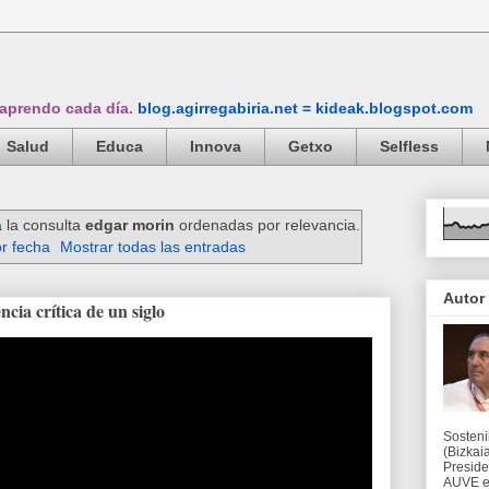
 aprendo cada día.
blog.agirregabiria.net = kideak.blogspot.com
Salud
Educa
Innova
Getxo
Selfless
 la consulta
edgar morin
ordenadas por relevancia.
r fecha
Mostrar todas las entradas
Autor
cia crítica de un siglo
Sosteni
(Bizkaia
Preside
AUVE en