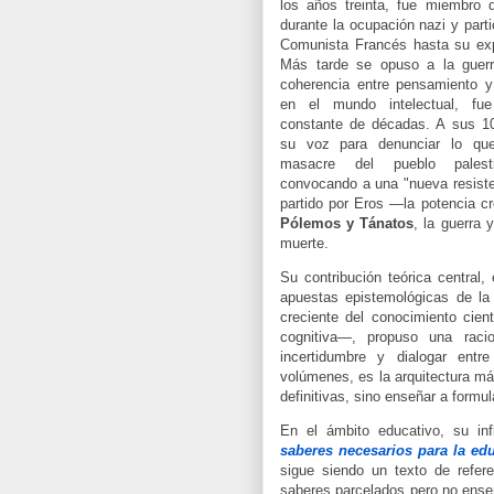
los años treinta, fue miembro 
durante la ocupación nazi y parti
Comunista Francés hasta su exp
Más tarde se opuso a la guerr
coherencia entre pensamiento y
en el mundo intelectual, f
constante de décadas. A sus 1
su voz para denunciar lo que
masacre del pueblo pales
convocando a una "nueva resist
partido por Eros —la potencia c
Pólemos y Tánatos
, la guerra 
muerte.
Su contribución teórica central,
apuestas epistemológicas de la 
creciente del conocimiento cien
cognitiva—, propuso una racio
incertidumbre y dialogar en
volúmenes, es la arquitectura m
definitivas, sino enseñar a formu
En el ámbito educativo, su in
saberes necesarios para la edu
sigue siendo un texto de refere
saberes parcelados pero no enseña