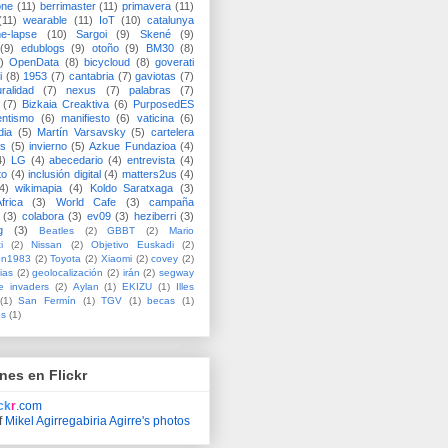
one
(11)
berrimaster
(11)
primavera
(11)
(11)
wearable
(11)
IoT
(10)
catalunya
me-lapse
(10)
Sargoi
(9)
Skené
(9)
(9)
edublogs
(9)
otoño
(9)
BM30
(8)
)
OpenData
(8)
bicycloud
(8)
goverati
i
(8)
1953
(7)
cantabria
(7)
gaviotas
(7)
uralidad
(7)
nexus
(7)
palabras
(7)
(7)
Bizkaia Creaktiva
(6)
PurposedES
entismo
(6)
manifiesto
(6)
vaticina
(6)
dia
(5)
Martín Varsavsky
(5)
cartelera
ss
(5)
invierno
(5)
Azkue Fundazioa
(4)
4)
LG
(4)
abecedario
(4)
entrevista
(4)
to
(4)
inclusión digital
(4)
matters2us
(4)
4)
wikimapia
(4)
Koldo Saratxaga
(3)
frica
(3)
World Cafe
(3)
campaña
(3)
colabora
(3)
ev09
(3)
heziberri
(3)
g
(3)
Beatles
(2)
GBBT
(2)
Mario
i
(2)
Nissan
(2)
Objetivo Euskadi
(2)
ón1983
(2)
Toyota
(2)
Xiaomi
(2)
covey
(2)
ias
(2)
geolocalización
(2)
irán
(2)
segway
e invaders
(2)
Aylan
(1)
EKIZU
(1)
Illes
(1)
San Fermín
(1)
TGV
(1)
becas
(1)
es
(1)
nes en Flickr
ick
r
.com
f
Mikel Agirregabiria Agirre's photos