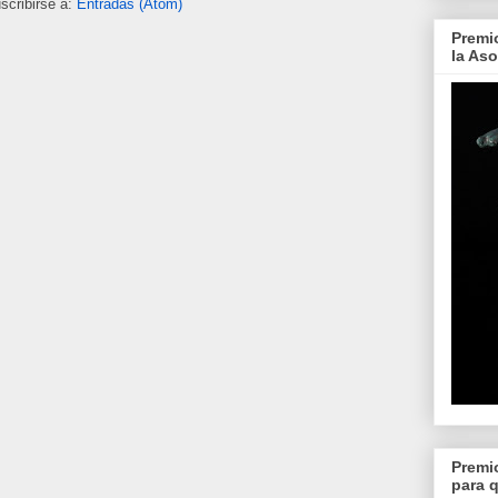
scribirse a:
Entradas (Atom)
Premi
la As
Premi
para 