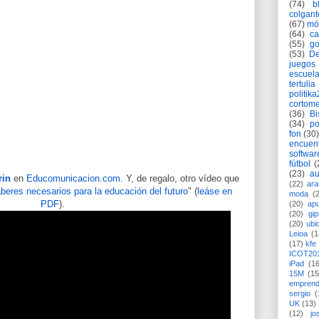
(74)
b
colgant
(67)
mó
(64)
c
(55)
go
(53)
De
juegos
escuela
tertulia
politik
cortome
(36)
Bi
(34)
po
fon
(30)
encuen
softwar
fútbol
(
(23)
au
rin
en
Educomunicacion.com
. Y, de regalo, otro vídeo que
(22)
ara
beres necesarios para la educación del futuro
" (
leáse en
moda
(
PDF
).
(20)
apu
(20)
gi
(20)
ubi
Leioa
(1
(17)
kfe
ICOT20
iPad
(1
15M
(15
emprend
sergio
(
UK
(13)
(12)
jo