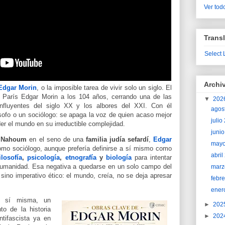
Ver todo
Transl
Select
Archi
Edgar Morin
, o la imposible tarea de vivir solo un siglo. El
 París Edgar Morin a los 104 años, cerrando una de las
▼
202
 influyentes del siglo XX y los albores del XXI. Con él
agos
sofo o un sociólogo: se apaga la voz de quien acaso mejor
juli
r el mundo en su irreductible complejidad.
juni
 Nahoum
en el seno de una
familia judía sefardí
,
Edgar
may
mo sociólogo, aunque prefería definirse a sí mismo como
abri
ilosofía
,
psicología
,
etnografía
y
biología
para intentar
humanidad. Esa negativa a quedarse en un solo campo del
marz
 sino imperativo ético: el mundo, creía, no se deja apresar
febr
ener
en sí misma, un
►
202
to de la historia
►
202
ntifascista ya en