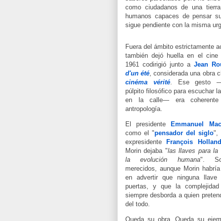
como ciudadanos de una tierra
humanos capaces de pensar su 
sigue pendiente con la misma urg
Fuera del ámbito estrictamente 
también dejó huella en el cine
1961 codirigió junto a
Jean Ro
d'un été
, considerada una obra c
cinéma vérité
. Ese gesto —
púlpito filosófico para escuchar l
en la calle— era coherent
antropología.
El presidente
Emmanuel Mac
como el "
pensador del siglo
",
expresidente
François Hollan
Morin dejaba "
las llaves para l
la evolución humana
". So
merecidos, aunque Morin habría 
en advertir que ninguna llave
puertas, y que la complejida
siempre desborda a quien preten
del todo.
Queda su obra. Queda su ejemp