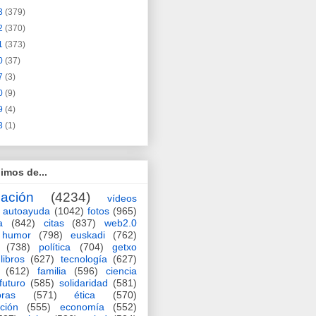
3
(379)
2
(370)
1
(373)
0
(37)
7
(3)
0
(9)
9
(4)
3
(1)
imos de...
ación
(4234)
vídeos
autoayuda
(1042)
fotos
(965)
a
(842)
citas
(837)
web2.0
humor
(798)
euskadi
(762)
(738)
política
(704)
getxo
libros
(627)
tecnología
(627)
(612)
familia
(596)
ciencia
futuro
(585)
solidaridad
(581)
oras
(571)
ética
(570)
ción
(555)
economía
(552)