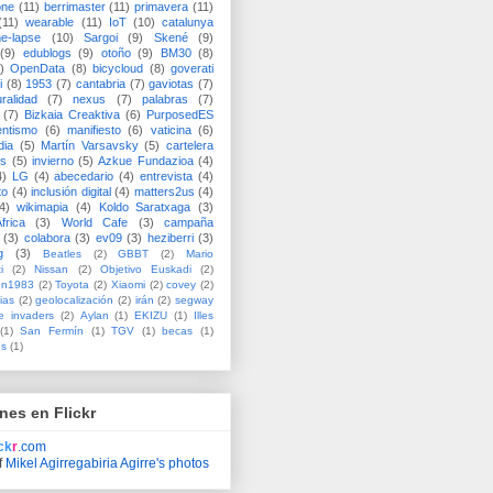
one
(11)
berrimaster
(11)
primavera
(11)
(11)
wearable
(11)
IoT
(10)
catalunya
me-lapse
(10)
Sargoi
(9)
Skené
(9)
(9)
edublogs
(9)
otoño
(9)
BM30
(8)
)
OpenData
(8)
bicycloud
(8)
goverati
i
(8)
1953
(7)
cantabria
(7)
gaviotas
(7)
uralidad
(7)
nexus
(7)
palabras
(7)
(7)
Bizkaia Creaktiva
(6)
PurposedES
entismo
(6)
manifiesto
(6)
vaticina
(6)
dia
(5)
Martín Varsavsky
(5)
cartelera
ss
(5)
invierno
(5)
Azkue Fundazioa
(4)
4)
LG
(4)
abecedario
(4)
entrevista
(4)
to
(4)
inclusión digital
(4)
matters2us
(4)
4)
wikimapia
(4)
Koldo Saratxaga
(3)
frica
(3)
World Cafe
(3)
campaña
(3)
colabora
(3)
ev09
(3)
heziberri
(3)
g
(3)
Beatles
(2)
GBBT
(2)
Mario
i
(2)
Nissan
(2)
Objetivo Euskadi
(2)
ón1983
(2)
Toyota
(2)
Xiaomi
(2)
covey
(2)
ias
(2)
geolocalización
(2)
irán
(2)
segway
e invaders
(2)
Aylan
(1)
EKIZU
(1)
Illes
(1)
San Fermín
(1)
TGV
(1)
becas
(1)
es
(1)
nes en Flickr
ick
r
.com
f
Mikel Agirregabiria Agirre's photos