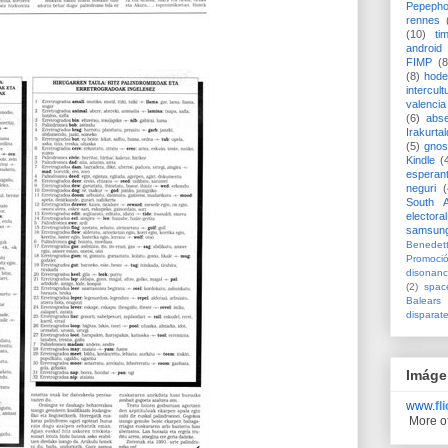
Pepeph
rennes
(10)
ti
android
FIMP
(8
(8)
hode
intercult
valencia
(6)
abs
Irakurtal
(5)
gno
Kindle
(
esperan
neguri
(
South A
electoral
samsun
Benedett
Promoci
disonanc
(2)
spac
Balears
disparat
Imáge
www.
fl
More o