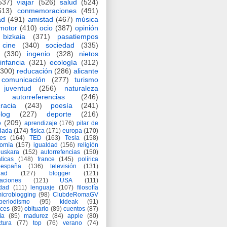
537)
viajar
(526)
salud
(524)
513)
conmemoraciones
(491)
ad
(491)
amistad
(467)
música
motor
(410)
ocio
(387)
opinión
bizkaia
(371)
pasatiempos
cine
(340)
sociedad
(335)
(330)
ingenio
(328)
nietos
infancia
(321)
ecología
(312)
(300)
reducación
(286)
alicante
comunicación
(277)
turismo
juventud
(256)
naturaleza
autorreferencias
(246)
racia
(243)
poesía
(241)
log
(227)
deporte
(216)
o
(209)
aprendizaje
(176)
pilar de
adada
(174)
física
(171)
europa
(170)
es
(164)
TED
(163)
Tesla
(158)
nomía
(157)
igualdad
(156)
religión
euskara
(152)
autorrefencias
(150)
ticas
(148)
france
(145)
polírica
españa
(136)
televisión
(131)
dad
(127)
blogger
(121)
aciones
(121)
USA
(111)
idad
(111)
lenguaje
(107)
filosofía
icroblogging
(98)
ClubdeRomaGV
periodismo
(95)
kideak
(91)
ices
(89)
obituario
(89)
cuentos
(87)
ía
(85)
madurez
(84)
apple
(80)
ctura
(77)
top
(76)
verano
(74)