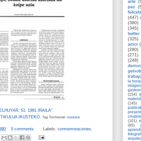
arte
(
paz
(
felicid
(447)
(380)
(345)
twitter
(325)
amor
(280)
(271)
(248)
democ
getxob
trabaj
la hor
imágen
gastro
(154)
matemá
(145)
publici
ELHUYAR, 51. 1991 IRAILA".
present
creativ
ARTIKULUA IKUSTEKO
.
Tag Technorati:
euskara
.
(101)
m
(95)
990
0 comments
Labels:
conmemoraciones
,
aprend
fotograf
arquite