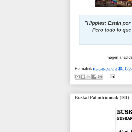
"Hippies: Están por
Pero todo lo que
Imagen añadida
Permalink
martes, enero 30, 199
Euskal Palindromoak (I/II)