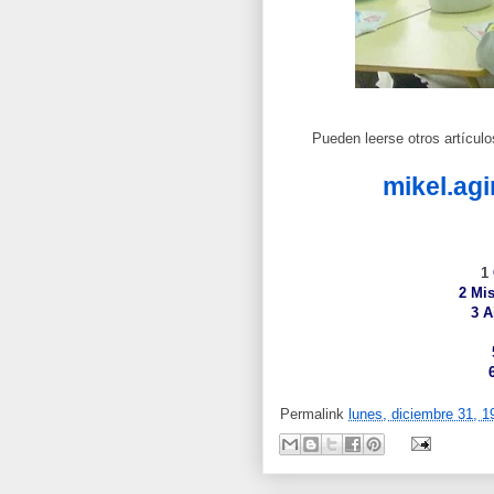
Pueden leerse otros artículo
mikel.agi
1
2
Mis
3
A
Permalink
lunes, diciembre 31, 1