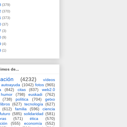
3
(379)
2
(370)
1
(373)
0
(37)
7
(3)
0
(9)
9
(4)
3
(1)
imos de...
ación
(4232)
vídeos
autoayuda
(1042)
fotos
(965)
a
(842)
citas
(837)
web2.0
humor
(798)
euskadi
(762)
(738)
política
(704)
getxo
libros
(627)
tecnología
(627)
(612)
familia
(596)
ciencia
futuro
(585)
solidaridad
(581)
oras
(571)
ética
(570)
ción
(555)
economía
(552)