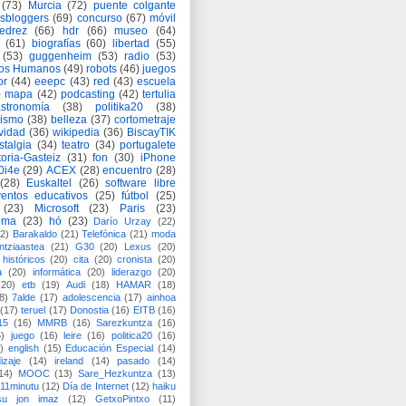
(73)
Murcia
(72)
puente colgante
asbloggers
(69)
concurso
(67)
móvil
jedrez
(66)
hdr
(66)
museo
(64)
(61)
biografías
(60)
libertad
(55)
(53)
guggenheim
(53)
radio
(53)
os Humanos
(49)
robots
(46)
juegos
or
(44)
eeepc
(43)
red
(43)
escuela
)
mapa
(42)
podcasting
(42)
tertulia
astronomía
(38)
politika20
(38)
lismo
(38)
belleza
(37)
cortometraje
vidad
(36)
wikipedia
(36)
BiscayTIK
stalgia
(34)
teatro
(34)
portugalete
toria-Gasteiz
(31)
fon
(30)
iPhone
0i4e
(29)
ACEX
(28)
encuentro
(28)
(28)
Euskaltel
(26)
software libre
entos educativos
(25)
fútbol
(25)
(23)
Microsoft
(23)
Paris
(23)
ima
(23)
hó
(23)
Darío Urzay
(22)
2)
Barakaldo
(21)
Telefónica
(21)
moda
ntziaastea
(21)
G30
(20)
Lexus
(20)
históricos
(20)
cita
(20)
cronista
(20)
a
(20)
informática
(20)
liderazgo
(20)
(20)
etb
(19)
Audi
(18)
HAMAR
(18)
8)
7alde
(17)
adolescencia
(17)
ainhoa
(17)
teruel
(17)
Donostia
(16)
EITB
(16)
15
(16)
MMRB
(16)
Sarezkuntza
(16)
6)
juego
(16)
leire
(16)
politica20
(16)
)
english
(15)
Educación Especial
(14)
izaje
(14)
ireland
(14)
pasado
(14)
14)
MOOC
(13)
Sare_Hezkuntza
(13)
11minutu
(12)
Día de Internet
(12)
haiku
su jon imaz
(12)
GetxoPintxo
(11)