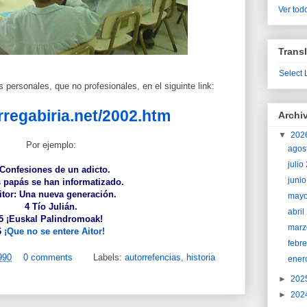
Ver todo
Transl
Select
s personales, que no profesionales, en el siguinte link:
rregabiria.net/2002.htm
Archi
▼
202
Por ejemplo:
agos
juli
Confesiones de un adicto.
juni
 papás se han informatizado.
itor: Una nueva generación.
may
4
Tío Julián.
abri
5
¡Euskal Palindromoak!
marz
6
¡Que no se entere Aitor!
febr
990
0 comments
Labels:
autorrefencias
,
historia
ener
►
202
►
202