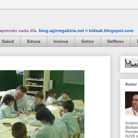
 aprendo cada día.
blog.agirregabiria.net = kideak.blogspot.com
Salud
Educa
Innova
Getxo
Selfless
Autor
Sosteni
(Bizkaia
Preside
AUVE en