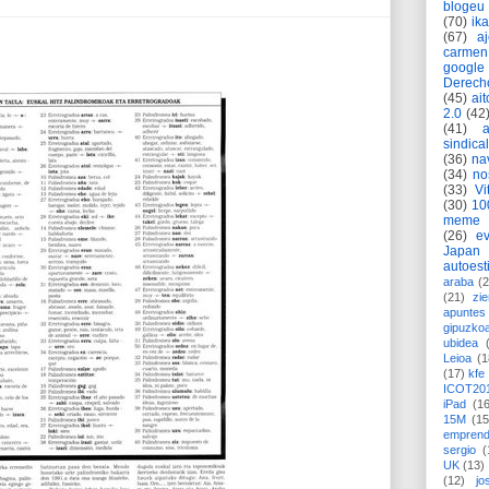
blogeu
(70)
ik
(67)
a
carmen
google
Derech
(45)
ait
2.0
(42
(41)
sindica
(36)
na
(34)
no
(33)
Vi
(30)
10
meme
(26)
ev
Japan
autoest
araba
(2
(21)
zie
apuntes 
gipuzko
ubidea
Leioa
(1
(17)
kfe
ICOT20
iPad
(1
15M
(15
emprend
sergio
(
UK
(13)
(12)
jo