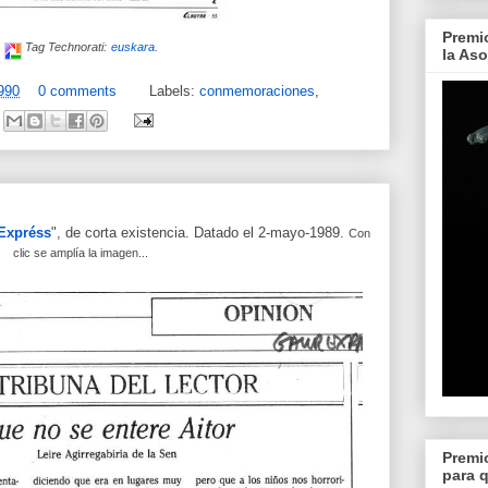
Premi
Tag Technorati:
euskara
.
la As
990
0 comments
Labels:
conmemoraciones
,
Expréss
", de corta existencia. Datado el 2-mayo-1989.
Con
clic se amplía la imagen...
Premi
para 