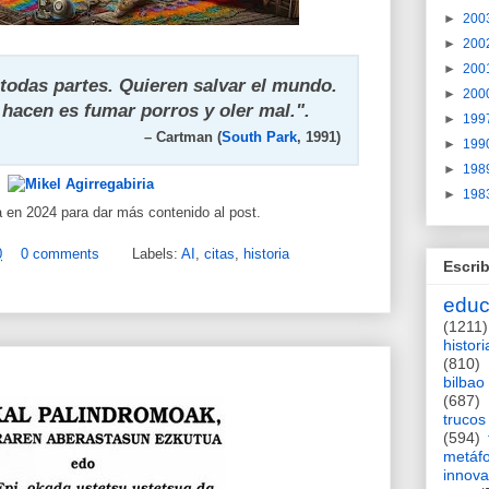
►
200
►
200
►
200
 todas partes. Quieren salvar el mundo.
►
200
 hacen es fumar porros y oler mal.".
►
199
– Cartman (
South Park
, 1991)
►
199
►
198
►
198
 en 2024 para dar más contenido al post.
0
0 comments
Labels:
AI
,
citas
,
historia
Escrib
educ
(1211)
histori
(810)
bilbao
(687)
trucos
(594)
metáf
innova