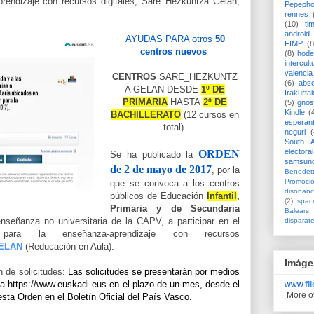
rendizaje con recursos digitales, Sare_Hezkuntza Gelan,
Pepeph
rennes
(10)
ti
android
AYUDAS PARA otros
50
FIMP
(8
centros nuevos
(8)
hode
intercult
valencia
CENTROS
SARE_HEZKUNTZ
(6)
abs
A GELAN DESDE
1º DE
Irakurtal
PRIMARIA
HASTA
2º DE
(5)
gno
Kindle
(
BACHILLERATO
(12 cursos en
esperan
total).
neguri
(
South A
electoral
ORDEN
Se ha publicado la
samsun
de 2 de mayo de 2017
, por la
Benedett
Promoci
que se convoca a los centros
disonanc
públicos de Educación
Infantil
,
(2)
spac
Primaria y de Secundaria
Balears
nseñanza no universitaria de la CAPV, a participar en el
disparat
para la enseñanza-aprendizaje con recursos
ELAN
(Reducación en Aula).
Imáge
n de solicitudes:
Las solicitudes se presentarán por medios
ica https://www.euskadi.eus en el plazo de un mes, desde el
www.
fl
More o
 esta Orden en el Boletín Oficial del País Vasco.