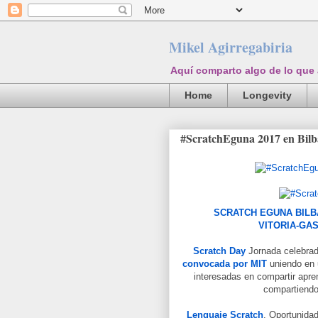
Mikel Agirregabiria
Aquí comparto algo de lo que
Home
Longevity
#ScratchEguna 2017 en Bilb
SCRATCH EGUNA BILBA
VITORIA-GAS
Scratch Day
Jornada celebrad
convocada por MIT
uniendo en 
interesadas en compartir apre
compartiend
Lenguaje Scratch
. Oportunida