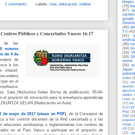
blogeu
1 comments
Labels:
cine
,
educación
,
vídeos
(70)
ik
(67)
a
carmen
google
Derech
(45)
ait
2.0
(42
Centros Públicos y Concertados Vascos 16-17
(41)
sindica
n de las
(36)
na
(34)
no
70 nuevos
(33)
Vi
ón de 4 de
(30)
10
sejera de
meme
voca a los
(26)
ev
Japan
 Infantil,
autoest
Secundaria
araba
(2
cipar en el
(21)
zie
enseñanza-
apuntes 
gipuzko
les, Sare_Hezkuntza Gelan (fecha de publicación: 05-04-
ubidea
 en el proyecto de innovación para la enseñanza-aprendizaje
Leioa
(1
HEZKUNTZA GELAN (Reducación en Aula).
(17)
kfe
ICOT20
iPad
(1
 de mayo de 2017
(
véase en PDF
)
, de la Consejera de
15M
(15
ca a los centros docentes de la Red concertada y a las
emprend
 relaciones estatutarias o reglamentarias con centros de
sergio
(
UK
(13)
cados en el País Vasco a participar en el proyecto de
(12)
jo