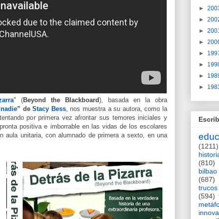
►
200
►
200
►
200
►
200
►
199
►
199
►
198
►
198
zarra
" (
Beyond the Blackboard
), basada en la obra
 nadie
” de
Stacy Bess
, nos muestra a su autora, como la
entando por primera vez afrontar sus temores iniciales y
Escrib
pronta positiva e imborrable en las vidas de los escolares
n aula unitaria, con alumnado de primera a sexto, en una
educ
.
(1211)
histori
(810)
bilbao
(687)
trucos
(594)
metáf
innova