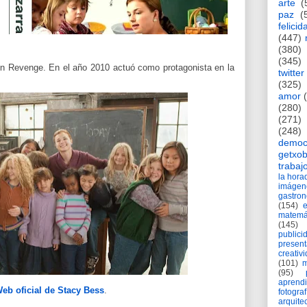
arte
(
paz
(
felicid
(447)
(380)
(345)
 en Revenge. En el año 2010 actuó como protagonista en la
twitter
(325)
amor
(280)
(271)
(248)
democ
getxob
trabaj
la hor
imágen
gastro
(154)
matemá
(145)
publici
present
creativ
(101)
m
(95)
aprend
eb oficial de Stacy Bess
.
fotograf
arquite