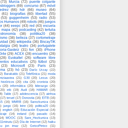
(73)
Murcia
(72)
puente colgante
asbloggers
(69)
concurso
(67)
móvil
jedrez
(66)
hdr
(66)
museo
(64)
(61)
biografías
(60)
libertad
(55)
(53)
guggenheim
(53)
radio
(53)
os Humanos
(49)
robots
(46)
juegos
or
(44)
eeepc
(43)
red
(43)
escuela
)
mapa
(42)
podcasting
(42)
tertulia
astronomía
(38)
politika20
(38)
lismo
(38)
belleza
(37)
cortometraje
vidad
(36)
wikipedia
(36)
BiscayTIK
stalgia
(34)
teatro
(34)
portugalete
toria-Gasteiz
(31)
fon
(30)
iPhone
0i4e
(29)
ACEX
(28)
encuentro
(28)
(28)
Euskaltel
(26)
software libre
entos educativos
(25)
fútbol
(25)
(23)
Microsoft
(23)
Paris
(23)
ima
(23)
hó
(23)
Darío Urzay
(22)
2)
Barakaldo
(21)
Telefónica
(21)
moda
ntziaastea
(21)
G30
(20)
Lexus
(20)
históricos
(20)
cita
(20)
cronista
(20)
a
(20)
informática
(20)
liderazgo
(20)
(20)
etb
(19)
Audi
(18)
HAMAR
(18)
8)
7alde
(17)
adolescencia
(17)
ainhoa
(17)
teruel
(17)
Donostia
(16)
EITB
(16)
15
(16)
MMRB
(16)
Sarezkuntza
(16)
6)
juego
(16)
leire
(16)
politica20
(16)
)
english
(15)
Educación Especial
(14)
izaje
(14)
ireland
(14)
pasado
(14)
14)
MOOC
(13)
Sare_Hezkuntza
(13)
11minutu
(12)
Día de Internet
(12)
haiku
su jon imaz
(12)
GetxoPintxo
(11)