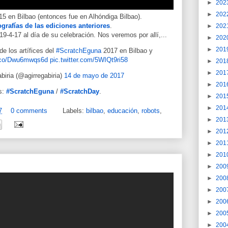
►
202
►
202
15 en Bilbao (entonces fue en Alhóndiga Bilbao).
ografías de las ediciones anteriores
.
►
202
9-4-17 al día de su celebración. Nos veremos por allí,...
►
202
►
201
e los artífices del
#ScratchEguna
2017 en Bilbao y
t.co/Dwu6mwqs6d
pic.twitter.com/5WIQt9ri58
►
201
►
201
biria (@agirregabiria)
14 de mayo de 2017
►
201
s:
#ScratchEguna
/
#ScratchDay
.
►
201
►
201
7
0 comments
Labels:
bilbao
,
educación
,
robots
,
►
201
►
201
►
201
►
201
►
200
►
200
►
200
►
200
►
200
►
200