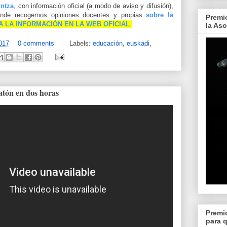
ntza
, con información oficial (a modo de aviso y difusión),
onde recogemos opiniones docentes y propias
sobre la
Premi
A LA INFORMACIÓN EN LA WEB OFICIAL
.
la As
017
0 comments
Labels:
educación
,
euskadi
,
atón en dos horas
Premi
para 