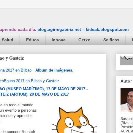
 aprendo cada día.
blog.agirregabiria.net = kideak.blogspot.com
Salud
Educa
Innova
Getxo
Selfless
ao y Gasteiz
Álbum de imágenes
.
Autor
O (MUSEO MARÍTIMO), 13 DE MAYO DE 2017 -
TEIZ (ARTIUM), 20 DE MAYO DE 2017
a en todo el mundo
un evento a personas
ndiendo y aprender
Sosteni
o.
(Bizkaia
Preside
AUVE en
d de conocer Scratch