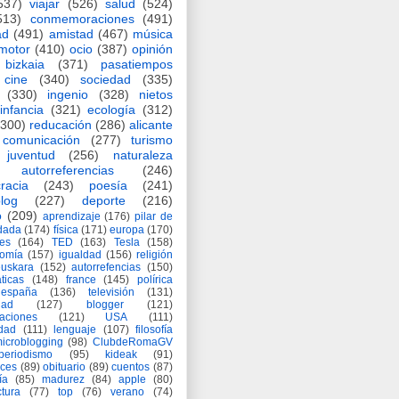
537)
viajar
(526)
salud
(524)
513)
conmemoraciones
(491)
ad
(491)
amistad
(467)
música
motor
(410)
ocio
(387)
opinión
bizkaia
(371)
pasatiempos
cine
(340)
sociedad
(335)
(330)
ingenio
(328)
nietos
infancia
(321)
ecología
(312)
(300)
reducación
(286)
alicante
comunicación
(277)
turismo
juventud
(256)
naturaleza
autorreferencias
(246)
racia
(243)
poesía
(241)
log
(227)
deporte
(216)
o
(209)
aprendizaje
(176)
pilar de
adada
(174)
física
(171)
europa
(170)
es
(164)
TED
(163)
Tesla
(158)
nomía
(157)
igualdad
(156)
religión
euskara
(152)
autorrefencias
(150)
ticas
(148)
france
(145)
polírica
españa
(136)
televisión
(131)
dad
(127)
blogger
(121)
aciones
(121)
USA
(111)
idad
(111)
lenguaje
(107)
filosofía
icroblogging
(98)
ClubdeRomaGV
periodismo
(95)
kideak
(91)
ices
(89)
obituario
(89)
cuentos
(87)
ía
(85)
madurez
(84)
apple
(80)
ctura
(77)
top
(76)
verano
(74)