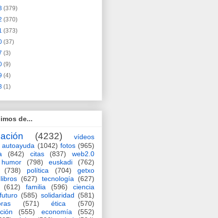
3
(379)
2
(370)
1
(373)
0
(37)
7
(3)
0
(9)
9
(4)
3
(1)
imos de...
ación
(4232)
vídeos
autoayuda
(1042)
fotos
(965)
a
(842)
citas
(837)
web2.0
humor
(798)
euskadi
(762)
(738)
política
(704)
getxo
libros
(627)
tecnología
(627)
(612)
familia
(596)
ciencia
futuro
(585)
solidaridad
(581)
oras
(571)
ética
(570)
ción
(555)
economía
(552)