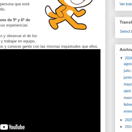
 persona que esté
Ver todo
llo.
res de 5º y 6º de
Transl
sus experiencias
Select
 y observar el de los
y trabajar en equipo,
os y conocer gente con las mismas inquietudes que ellos.
Archi
▼
202
agos
juli
juni
may
abri
marz
febr
ener
►
202
►
202