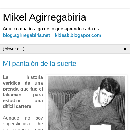
Mikel Agirregabiria
Aquí comparto algo de lo que aprendo cada día.
blog.agirregabiria.net = kideak.blogspot.com
▼
Mi pantalón de la suerte
La historia
verídica de una
prenda que fue el
talismán para
estudiar una
difícil carrera.
Aunque no soy
supersticioso, he
de reconocer que