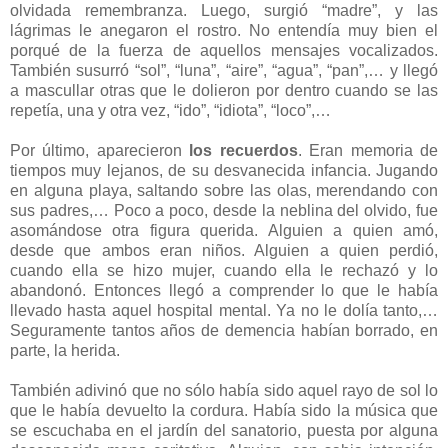
olvidada remembranza. Luego, surgió “madre”, y las
lágrimas le anegaron el rostro. No entendía muy bien el
porqué de la fuerza de aquellos mensajes vocalizados.
También susurró “sol”, “luna”, “aire”, “agua”, “pan”,… y llegó
a mascullar otras que le dolieron por dentro cuando se las
repetía, una y otra vez, “ido”, “idiota”, “loco”,…
Por último, aparecieron
los recuerdos
. Eran memoria de
tiempos muy lejanos, de su desvanecida infancia. Jugando
en alguna playa, saltando sobre las olas, merendando con
sus padres,… Poco a poco, desde la neblina del olvido, fue
asomándose otra figura querida. Alguien a quien amó,
desde que ambos eran niños. Alguien a quien perdió,
cuando ella se hizo mujer, cuando ella le rechazó y lo
abandonó. Entonces llegó a comprender lo que le había
llevado hasta aquel hospital mental. Ya no le dolía tanto,…
Seguramente tantos años de demencia habían borrado, en
parte, la herida.
También adivinó que no sólo había sido aquel rayo de sol lo
que le había devuelto la cordura. Había sido la música que
se escuchaba en el jardín del sanatorio, puesta por alguna