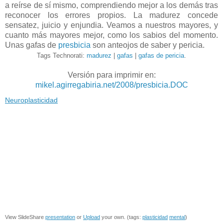
a reírse de sí mismo, comprendiendo mejor a los demás tras
reconocer los errores propios. La madurez concede
sensatez, juicio y enjundia. Veamos a nuestros mayores, y
cuanto más mayores mejor, como los sabios del momento.
Unas gafas de
presbicia
son anteojos de saber y pericia.
Tags Technorati:
madurez
|
gafas
|
gafas de pericia
.
Versión para imprimir en:
mikel.agirregabiria.net/2008/presbicia.DOC
Neuroplasticidad
View SlideShare
presentation
or
Upload
your own. (tags:
plasticidad
mental
)