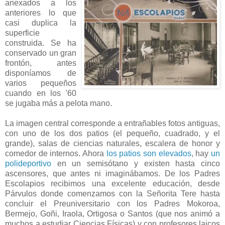
anexados a los
anteriores lo que
casi duplica la
superficie
construida. Se ha
conservado un gran
frontón, antes
disponíamos de
varios pequeños
cuando en los '60
se jugaba más a pelota mano.
La imagen central corresponde a entrañables fotos antiguas,
con uno de los dos patios (el pequeño, cuadrado, y el
grande), salas de ciencias naturales, escalera de honor y
comedor de internos. Ahora
los patios son elevados
, hay
un
polideportivo
en un semisótano y existen hasta cinco
ascensores, que antes ni imaginábamos. De los Padres
Escolapios recibimos una excelente educación, desde
Párvulos donde comenzamos con la Señorita Tere hasta
concluir el Preuniversitario con los Padres Mokoroa,
Bermejo, Goñi, Iraola, Ortigosa o Santos (que nos animó a
muchos a estudiar Ciencias Físicas) y con profesores laicos