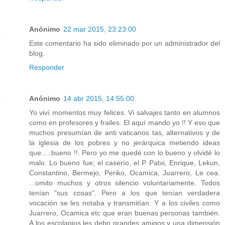
Anónimo
22 mar 2015, 23:23:00
Este comentario ha sido eliminado por un administrador del
blog.
Responder
Anónimo
14 abr 2015, 14:55:00
Yo viví momentos muy felices. Vi salvajes tanto en alumnos
como en profesores y frailes. El aquí mando yo !! Y eso que
muchos presumían de anti vaticanos tas, alternativos y de
la iglesia de los pobres y no jerárquica metiendo ideas
que.....bueno !!. Pero yo me quedé con lo bueno y olvidé lo
malo. Lo bueno fue; el caserío, el P Patxi, Enrique, Lekun,
Constantino, Bermejo, Periko, Ocamica, Juarrero, Le cea.
...omito muchos y otros silencio voluntariamente. Todos
tenían "sus cosas". Pero a los que tenían verdadera
vocación se les notaba y transmitían. Y a los civiles como
Juarrero, Ocamica etc que eran buenas personas también.
A los escolapios les debo grandes amigos y una dimensión