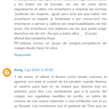
y los malos los he borrado -en vez de como otros
regodearme en ellos-,me enseñaron a respetar las normas
"pudieran ser mejores ,,igual; pero eran las que habia" me
enseñaron el respeto (a bofetadas o por conviccion) me
enseñaron a pensar y calibrar las responsabilidades de mis
actos ,me enseñaron mis deberes con los que poder exigir
derechos etc etc etc .Asi que a todos ellos .... Gracias
Michel Barruetabeña Royo
PD.todavia somos un grupo de amigos,compañeros de
colegio,desde hace 54 años
Responder
dong
2 jul 2019, 6:20:00
Y las cocas, el utilizar el llavero como rompe cráneos, el
agachar nos ante el cuartel de los picoleto cuando íbamos
al caserío para que no se notará que íbamos tres en
asientos para dos. Los vendedores que a la puerta del
colegio nos regalaban pastillas de nocilla, un sobre de
cromos de una nueva colección o una exhibición con el yo
yo Russell. Los cineforums con el pedante de Tinto que se