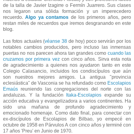
de la talla de Javier Izagirre o Fermín Juarrero. Sus clases
nos legaron una sólida formación y un imperecedero
recuerdo.
Algo ya contamos
de los primeros años, pero
restan miles de recuerdos que iremos desgranando en este
blog.
Las fotos actuales (
véanse 38
de hoy) poco servirán por los
notables cambios producidos, pero incluso las inmensas
puertas no nos parecen ahora tan grandes como
cuando las
cruzamos por primera vez
con cinco años. Sirva esta nota
de agradecimiento a quienes nos ayudaron tanto en este
Colegio Calasancio, incluidos los condiscípulos que aún
son nuestros mejores amigos. La antigua "provincia
eclesiástica" de Vasconia se ha refundado como
Escolapios
Emaús
reuniendo las congregaciones del norte con las
andaluzas. Y la fundación
Itaka-Escolapios
expande su
acción educativa y evangelizadora a varios continentes. Ha
sido una mañana de profundo agradecimiento y
emocionado homenaje. Como dato final, para conectar con
ex-discípulos de Escolapios de Bilbao, yo empecé en
octubre de 1958 en Párvulos A con cinco años y terminé con
17 años 'Preu' en Junio de 1970.