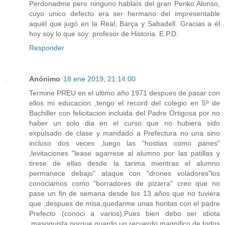
Perdonadme pero ninguno hablaís del gran Periko Alonso,
cuyo unico defecto era ser hermano del impresentable
aquél que jugó en la Real, Barça y Sabadell. Gracias a él
hoy soy lo que soy: profesor de Historia. E.P.D.
Responder
Anónimo
18 ene 2019, 21:14:00
Termine PREU en el ultimo año 1971 despues de pasar con
ellos mi educacion ,tengo el record del colegio en 5º de
Bachiller con felicitacion incluida del Padre Ortigosa por no
haber un solo dia en el curso que no hubiera sido
expulsado de clase y mandado a Prefectura no una sino
incluso dos veces ,luego las "hostias como panes"
,levitaciones "lease agarrese al alumno por las patillas y
tirese de ellas desde la tarima mientras el alumno
permanece debajo" ataque con "drones voladores"los
conociamos como "borradores de pizarra" creo que no
pase un fin de semana desde los 13 años que no tuviera
que ,despues de misa,quedarme unas horitas con el padre
Prefecto (conoci a varios),Pues bien debo ser idiota
,masoquista porque guardo un recuerdo magnifico de todos