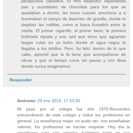
perspectiva caballera. El Hno Alejandro repartiendo
pan y sucedáneo de chocolate para los que se
quedaban a dormir, las luces cuando anochece a e
iluminaban el campo de deportes de gravilla, donde te
dejabas las rodillas, como si fuera Auswitch entre la
niebla. El primer cigarrillo, el primer beso, la primera
bofetada injusta y esa sed que tenía que aguantar
largas colas en un baño donde el agua negra te
llegaba a los tobillos. Pero, fui feliz; dentro de lo que
cabe, aprendí que la fe tiene que acompañarse de
obras y que el tiempo corre sin pausa y nos lleva
donde nunca imaginamos.
Responder
Anónimo
29 ene 2016, 17:53:00
Mi paso por el colegio fue año 1970.Recuerdos
extraordinario de este colegio y todos los profesores en
general. La enseñanza mejor no pudo ser, nos enseñaban
valores, los profesores se hacían respetar. Hoy día la
enseñanza esta con aniveles bajísimos tanto en sus