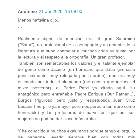
Anónimo
21 abr 2020, 16:09:00
Menos naftalina dijo...
…
Realmente digno de mención era el gran Saturnino
("Satur"), un profesional de la pedagogía y un amante de la
literatura que supo contagiar a muchos críos su gusto por
la lectura y el respeto a la ortografía. Un gran profesor.
También son remarcables los valores y el talante ejemplar
de gente como Jacinto (un hermano que daba gimnasia
principalmente, muy relegado por la orden), que era muy
estimado por todo el alumnado (me consta que incluso el
mixto posterior), el Padre Patxi ya citado aquí, su
antagónico pero entrañable Padre Enrique (Our Father...),
Burgos (riguroso, pero justo y respetuoso), Juan Cruz
Basabe (me pilló ya mayor pero nos parecía tan duro como
honorable) y las profesoras de parvulitos, que por ser
mujeres no podían dar clase más arriba.
…
Y he conocido a muchos exalumnos porque tengo el orgullo
de haberme llevado siempre bien con todos mis