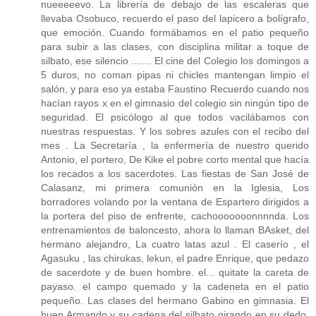
nueeeeevo. La librería de debajo de las escaleras que
llevaba Osobuco, recuerdo el paso del lapicero a bolígrafo,
que emoción. Cuando formábamos en el patio pequeño
para subir a las clases, con disciplina militar a toque de
silbato, ese silencio ....... El cine del Colegio los domingos a
5 duros, no coman pipas ni chicles mantengan limpio el
salón, y para eso ya estaba Faustino Recuerdo cuando nos
hacían rayos x en el gimnasio del colegio sin ningún tipo de
seguridad. El psicólogo al que todos vacilábamos con
nuestras respuestas. Y los sobres azules con el recibo del
mes . La Secretaría , la enfermería de nuestro querido
Antonio, el portero, De Kike el pobre corto mental que hacía
los recados a los sacerdotes. Las fiestas de San José de
Calasanz, mi primera comunión en la Iglesia, Los
borradores volando por la ventana de Espartero dirigidos a
la portera del piso de enfrente, cachooooooonnnnda. Los
entrenamientos de baloncesto, ahora lo llaman BAsket, del
hermano alejandro, La cuatro latas azul . El caserío , el
Agasuku , las chirukas, lekun, el padre Enrique, que pedazo
de sacerdote y de buen hombre. el... quitate la careta de
payaso. el campo quemado y la cadeneta en el patio
pequeño. Las clases del hermano Gabino en gimnasia. El
buen Armando y su cadena del silbato girando en su dedo.