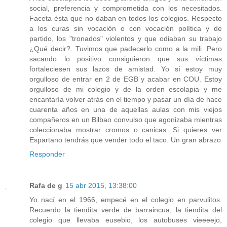
social, preferencia y comprometida con los necesitados.
Faceta ésta que no daban en todos los colegios. Respecto
a los curas sin vocación o con vocación política y de
partido, los "tronados" violentos y que odiaban su trabajo
¿Qué decir?. Tuvimos que padecerlo como a la mili. Pero
sacando lo positivo consiguieron que sus víctimas
fortaleciesen sus lazos de amistad. Yo sí estoy muy
orgulloso de entrar en 2 de EGB y acabar en COU. Estoy
orgulloso de mi colegio y de la orden escolapia y me
encantaría volver atràs en el tiempo y pasar un día de hace
cuarenta años en una de aquellas aulas con mis viejos
compañeros en un Bilbao convulso que agonizaba mientras
coleccionaba mostrar cromos o canicas. Si quieres ver
Espartano tendrás que vender todo el taco. Un gran abrazo
Responder
Rafa de g
15 abr 2015, 13:38:00
Yo nací en el 1966, empecé en el colegio en parvulitos.
Recuerdo la tiendita verde de barraincua, la tiendita del
colegio que llevaba eusebio, los autobuses vieeeejo,