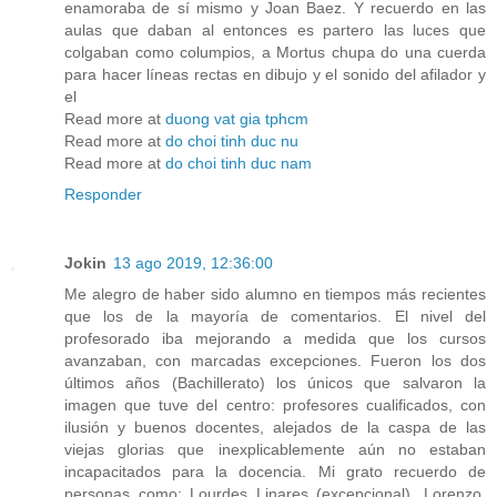
enamoraba de sí mismo y Joan Baez. Y recuerdo en las
aulas que daban al entonces es partero las luces que
colgaban como columpios, a Mortus chupa do una cuerda
para hacer líneas rectas en dibujo y el sonido del afilador y
el
Read more at
duong vat gia tphcm
Read more at
do choi tinh duc nu
Read more at
do choi tinh duc nam
Responder
Jokin
13 ago 2019, 12:36:00
Me alegro de haber sido alumno en tiempos más recientes
que los de la mayoría de comentarios. El nivel del
profesorado iba mejorando a medida que los cursos
avanzaban, con marcadas excepciones. Fueron los dos
últimos años (Bachillerato) los únicos que salvaron la
imagen que tuve del centro: profesores cualificados, con
ilusión y buenos docentes, alejados de la caspa de las
viejas glorias que inexplicablemente aún no estaban
incapacitados para la docencia. Mi grato recuerdo de
personas como: Lourdes Linares (excepcional), Lorenzo,