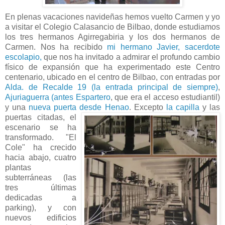
En plenas vacaciones navideñas hemos vuelto Carmen y yo
a visitar el Colegio Calasancio de Bilbao, donde estudiamos
los tres hermanos Agirregabiria y los dos hermanos de
Carmen. Nos ha recibido
mi hermano Javier, sacerdote
escolapio,
que nos ha invitado a admirar el profundo cambio
físico de expansión que ha experimentado este Centro
centenario, ubicado en el centro de Bilbao, con entradas por
Alda. de Recalde 19 (la entrada principal de siempre)
,
Ajuriaguerra (antes Espartero
, que era el acceso estudiantil)
y una
nueva puerta desde Henao
.
Excepto
la capilla
y las
puertas citadas, el
escenario se ha
transformado. "El
Cole" ha crecido
hacia abajo, cuatro
plantas
subterráneas (las
tres últimas
dedicadas a
parking), y con
nuevos edificios