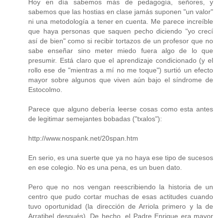
Hoy en día sabemos más de pedagogía, señores, y
sabemos que las hostias en clase jamás suponen "un valor"
ni una metodología a tener en cuenta. Me parece increíble
que haya personas que saquen pecho diciendo "yo crecí
así de bien" como si recibir tortazos de un profesor que no
sabe enseñar sino meter miedo fuera algo de lo que
presumir. Está claro que el aprendizaje condicionado (y el
rollo ese de "mientras a mí no me toque") surtió un efecto
mayor sobre algunos que viven aún bajo el síndrome de
Estocolmo.
Parece que alguno debería leerse cosas como esta antes
de legitimar semejantes bobadas ("txalos"):
http://www.nospank.net/20span.htm
En serio, es una suerte que ya no haya ese tipo de sucesos
en ese colegio. No es una pena, es un buen dato.
Pero que no nos vengan reescribiendo la historia de un
centro que pudo cortar muchas de esas actitudes cuando
tuvo oportunidad (la dirección de Arriola primero y la de
Arratibel después). De hecho, el Padre Enrique era mayor