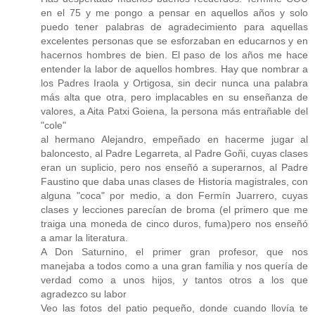
en el 75 y me pongo a pensar en aquellos años y solo
puedo tener palabras de agradecimiento para aquellas
excelentes personas que se esforzaban en educarnos y en
hacernos hombres de bien. El paso de los años me hace
entender la labor de aquellos hombres. Hay que nombrar a
los Padres Iraola y Ortigosa, sin decir nunca una palabra
más alta que otra, pero implacables en su enseñanza de
valores, a Aita Patxi Goiena, la persona más entrañable del
"cole"
al hermano Alejandro, empeñado en hacerme jugar al
baloncesto, al Padre Legarreta, al Padre Goñi, cuyas clases
eran un suplicio, pero nos enseñó a superarnos, al Padre
Faustino que daba unas clases de Historia magistrales, con
alguna "coca" por medio, a don Fermín Juarrero, cuyas
clases y lecciones parecían de broma (el primero que me
traiga una moneda de cinco duros, fuma)pero nos enseñó
a amar la literatura.
A Don Saturnino, el primer gran profesor, que nos
manejaba a todos como a una gran familia y nos quería de
verdad como a unos hijos, y tantos otros a los que
agradezco su labor
Veo las fotos del patio pequeño, donde cuando llovía te