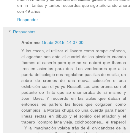
en fin , tantos y tantos recuerdos que sigo añorando ahora
con 49 años.
Responder
Respuestas
Anónimo
15 abr 2015, 14:07:00
Y las cocas, el utilizar el llavero como rompe cráneos,
el agachar nos ante el cuartel de los picoleto cuando
íbamos al caserío para que no se notará que íbamos
tres en asientos para dos. Los vendedores que a la
puerta del colegio nos regalaban pastillas de nocilla, un
sobre de cromos de una nueva colección o una
exhibición con el yo yo Russell. Los cineforums con el
pedante de Tinto que se enamoraba de sí mismo y
Joan Baez. Y recuerdo en las aulas que daban al
entonces es partero las luces que colgaban como
columpios, a Mortus chupa do una cuerda para hacer
líneas rectas en dibujo y el sonido del afilador y el
trapero "compro lana vieja, colchoooones... el trapero!
! Y la imaginación volaba tràs de él olvidándose de la