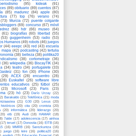
periodismo
(95)
kideak
(91)
ices
(89)
obituario
(89)
cuentos
(87)
ía
(85)
madurez
(84)
apple
(80)
ctura
(77)
top
(76)
verano
(74)
(73)
Murcia
(72)
puente colgante
asbloggers
(69)
concurso
(67)
móvil
jedrez
(66)
hdr
(66)
museo
(64)
(61)
biografías
(60)
libertad
(55)
(53)
guggenheim
(53)
radio
(53)
os Humanos
(49)
robots
(46)
juegos
or
(44)
eeepc
(43)
red
(43)
escuela
)
mapa
(42)
podcasting
(42)
tertulia
tronomía
(38)
belleza
(38)
politika20
ndicalismo
(38)
cortometraje
(36)
d
(36)
wikipedia
(36)
BiscayTIK
(34)
ia
(34)
teatro
(34)
portugalete
(33)
-Gasteiz
(31)
fon
(30)
iPhone
(30)
(29)
ACEX
(28)
encuentro
(28)
(28)
Euskaltel
(26)
software libre
entos educativos
(25)
fútbol
(25)
(23)
Microsoft
(23)
Paris
(23)
ima
(23)
hó
(23)
Darío Urzay
(22)
2)
Barakaldo
(21)
Telefónica
(21)
moda
ntziaastea
(21)
G30
(20)
Lexus
(20)
históricos
(20)
cita
(20)
cronista
(20)
a
(20)
informática
(20)
liderazgo
(20)
(20)
etb
(19)
Audi
(18)
HAMAR
(18)
8)
7alde
(17)
adolescencia
(17)
ainhoa
(17)
teruel
(17)
Donostia
(16)
EITB
(16)
15
(16)
MMRB
(16)
Sarezkuntza
(16)
6)
juego
(16)
leire
(16)
politica20
(16)
)
english
(15)
Educación Especial
(14)