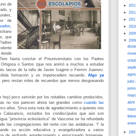
 uno de
►
201
rado, y
►
201
urales,
►
201
or de
evados
,
►
201
sótano
►
200
es, que
▼
200
Padres
dici
elente
 donde
novi
re hasta concluir el Preuniversitario con los Padres
octu
, Ortigosa o Santos (que nos animó a muchos a estudiar
sept
es laicos de la talla de Javier Izagirre o Fermín Juarrero.
agos
ólida formación y un imperecedero recuerdo.
Algo ya
 pero restan miles de recuerdos que iremos desgranando
juli
juni
may
 hoy) poco servirán por los notables cambios producidos,
rtas no nos parecen ahora tan grandes como
cuando las
abri
nco años. Sirva esta nota de agradecimiento a quienes nos
marz
o Calasancio, incluidos los condiscípulos que aún son
febr
igua "provincia eclesiástica" de Vasconia se ha refundado
ener
do las congregaciones del norte con las andaluzas. Y la
nde su acción educativa y evangelizadora a varios
►
200
na de profundo agradecimiento y emocionado homenaje.