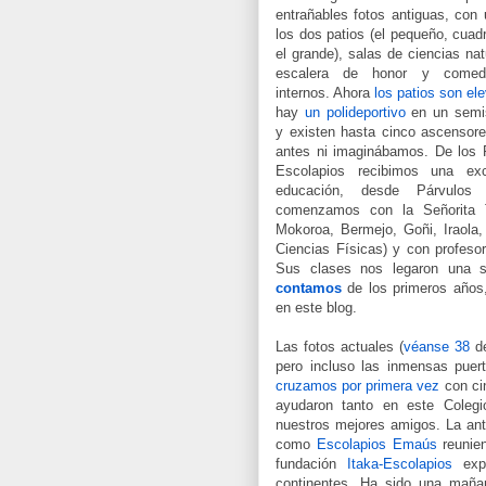
entrañables fotos antiguas, con
los dos patios (el pequeño, cuad
el grande), salas de ciencias nat
escalera de honor y comed
internos. Ahora
los patios son el
hay
un polideportivo
en un semi
y existen hasta cinco ascensor
antes ni imaginábamos. De los 
Escolapios recibimos una exc
educación, desde Párvulos
comenzamos con la Señorita Te
Mokoroa, Bermejo, Goñi, Iraola
Ciencias Físicas) y con profesor
Sus clases nos legaron una s
contamos
de los primeros años,
en este blog.
Las fotos actuales (
véanse 38
de
pero incluso las inmensas pue
cruzamos por primera vez
con ci
ayudaron tanto en este Colegi
nuestros mejores amigos. La ant
como
Escolapios Emaús
reunien
fundación
Itaka-Escolapios
expa
continentes. Ha sido una maña