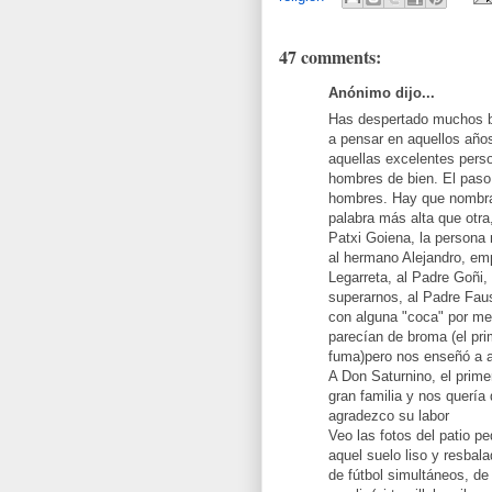
47 comments:
Anónimo dijo...
Has despertado muchos b
a pensar en aquellos año
aquellas excelentes pers
hombres de bien. El paso
hombres. Hay que nombrar
palabra más alta que otra
Patxi Goiena, la persona 
al hermano Alejandro, em
Legarreta, al Padre Goñi,
superarnos, al Padre Faus
con alguna "coca" por me
parecían de broma (el pr
fuma)pero nos enseñó a am
A Don Saturnino, el prim
gran familia y nos quería
agradezco su labor
Veo las fotos del patio p
aquel suelo liso y resbal
de fútbol simultáneos, de 