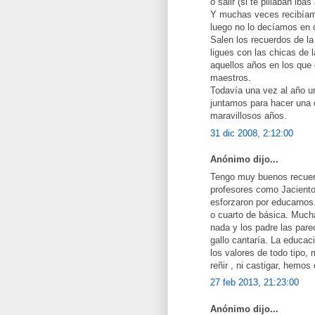
o salir (si te pillaban iba
Y muchas veces recibíamo
luego no lo decíamos en 
Salen los recuerdos de la 
ligues con las chicas de 
aquellos años en los que
maestros.
Todavía una vez al año u
juntamos para hacer una 
maravillosos años.
31 dic 2008, 2:12:00
Anónimo dijo...
Tengo muy buenos recuerd
profesores como Jaciento
esforzaron por educarnos
o cuarto de básica. Much
nada y los padre las pare
gallo cantaría. La educac
los valores de todo tipo,
reñir , ni castigar, hemo
27 feb 2013, 21:23:00
Anónimo dijo...