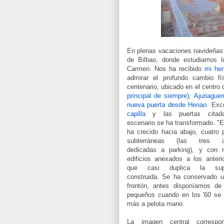
En plenas vacaciones navideñas 
de Bilbao, donde estudiamos l
Carmen. Nos ha recibido
mi her
admirar el profundo cambio f
centenario, ubicado en el centro
principal de siempre)
,
Ajuriaguer
nueva puerta desde Henao
.
Exc
capilla
y las puertas citada
escenario se ha transformado. "E
ha crecido hacia abajo, cuatro 
subterráneas (las tres úl
dedicadas a parking), y con 
edificios anexados a los anteri
que casi duplica la super
construida. Se ha conservado u
frontón, antes disponíamos de 
pequeños cuando en los '60 se 
más a pelota mano.
La imagen central corresp