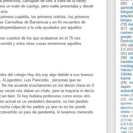
s a prefectura, castigado de seis a siete de la tarde)
(95)
s un txalo de castigo, pero nadie protestaba y desde
aprend
casa.
fotograf
arquite
primera cuadrilla, los primeros txikitos, los primeros
blogeu
las Carmelitas de Barraincua y en fin recuerdos de
(70)
ik
 despertábamos a la vida ayudados por aquellos
(67)
a
carmen
google
nos cuantos de los que acabamos en el 75 nos
Derech
comida y entre otras cosas rememorar aquellos
(45)
ait
2.0
(42
(41)
as
(38)
si
navida
nostalg
Vitoria
100i4e
os del colegio.Hoy día soy algo debido a sus buenos
meme
, ALejandreo, Luis Pancorbo , personas que se
(26)
ev
. No me acuerdo exactamente se me dieron clase en 3
Japan
as veces nos daban un chalo, pero la mayoría ni decía
autoest
araba
(2
cían bien. Si hoy hubiera profesores como estos otro
(21)
zie
ión actual es un verdadero dasastre, se han perdido
apuntes 
 mucha culpa de los padres ya que no se les puede
gipuzko
s convertido un país de pandereta, lo tenemos merecido
ubidea
Leioa
(1
(17)
kfe
ICOT20
iPad
(1
15M
(15