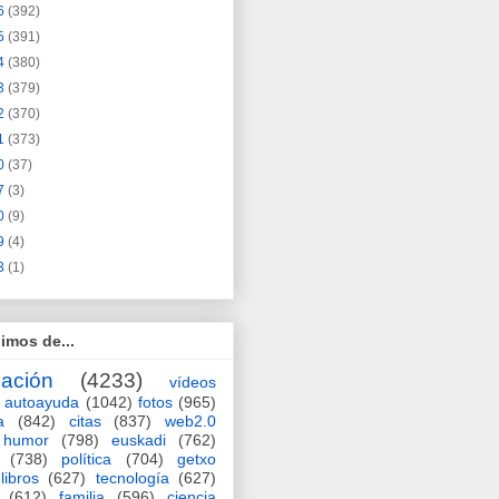
6
(392)
5
(391)
4
(380)
3
(379)
2
(370)
1
(373)
0
(37)
7
(3)
0
(9)
9
(4)
3
(1)
imos de...
ación
(4233)
vídeos
autoayuda
(1042)
fotos
(965)
a
(842)
citas
(837)
web2.0
humor
(798)
euskadi
(762)
(738)
política
(704)
getxo
libros
(627)
tecnología
(627)
(612)
familia
(596)
ciencia