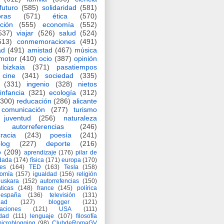
futuro
(585)
solidaridad
(581)
oras
(571)
ética
(570)
ción
(555)
economía
(552)
537)
viajar
(526)
salud
(524)
513)
conmemoraciones
(491)
ad
(491)
amistad
(467)
música
motor
(410)
ocio
(387)
opinión
bizkaia
(371)
pasatiempos
cine
(341)
sociedad
(335)
(331)
ingenio
(328)
nietos
infancia
(321)
ecología
(312)
(300)
reducación
(286)
alicante
comunicación
(277)
turismo
juventud
(256)
naturaleza
autorreferencias
(246)
racia
(243)
poesía
(241)
log
(227)
deporte
(216)
o
(209)
aprendizaje
(176)
pilar de
adada
(174)
física
(171)
europa
(170)
es
(164)
TED
(163)
Tesla
(158)
nomía
(157)
igualdad
(156)
religión
euskara
(152)
autorrefencias
(150)
ticas
(148)
france
(145)
polírica
españa
(136)
televisión
(131)
dad
(127)
blogger
(121)
aciones
(121)
USA
(111)
idad
(111)
lenguaje
(107)
filosofía
icroblogging
(98)
ClubdeRomaGV