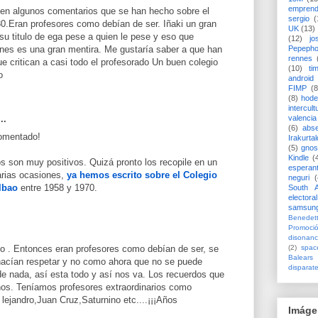
emprend
en algunos comentarios que se han hecho sobre el
sergio
(
80.Eran profesores como debían de ser. Iñaki un gran
UK
(13)
su titulo de ega pese a quien le pese y eso que
(12)
jo
Pepeph
nes es una gran mentira. Me gustaría saber a que han
rennes
e critican a casi todo el profesorado Un buen colegio
(10)
ti
o
android
FIMP
(8
(8)
hode
intercult
valencia
..
(6)
abs
comentado!
Irakurtal
(5)
gno
Kindle
(
os son muy positivos. Quizá pronto los recopile en un
esperan
arias ocasiones,
ya hemos escrito sobre el Colegio
neguri
(
lbao
entre 1958 y 1970.
South A
electoral
samsun
Benedett
Promoci
disonanc
(2)
spac
o . Entonces eran profesores como debían de ser, se
Balears
hacían respetar y no como ahora que no se puede
disparat
a de nada, así esta todo y así nos va. Los recuerdos que
os. Teníamos profesores extraordinarios como
 lejandro,Juan Cruz,Saturnino etc....¡¡¡Años
Imáge