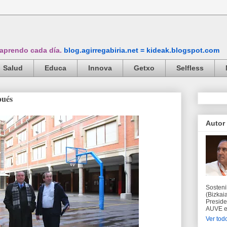
 aprendo cada día.
blog.agirregabiria.net = kideak.blogspot.com
Salud
Educa
Innova
Getxo
Selfless
pués
Autor
Sosteni
(Bizkaia
Preside
AUVE en
Ver todo