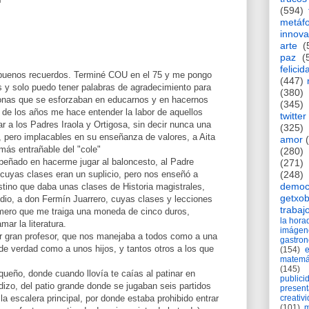
(594)
metáf
innova
arte
(
paz
(
felicid
uenos recuerdos. Terminé COU en el 75 y me pongo
(447)
s y solo puedo tener palabras de agradecimiento para
(380)
onas que se esforzaban en educarnos y en hacernos
(345)
 de los años me hace entender la labor de aquellos
twitter
 a los Padres Iraola y Ortigosa, sin decir nunca una
(325)
, pero implacables en su enseñanza de valores, a Aita
amor
más entrañable del "cole"
(280)
peñado en hacerme jugar al baloncesto, al Padre
(271)
(248)
 cuyas clases eran un suplicio, pero nos enseñó a
democ
tino que daba unas clases de Historia magistrales,
getxob
dio, a don Fermín Juarrero, cuyas clases y lecciones
trabaj
imero que me traiga una moneda de cinco duros,
la hor
ar la literatura.
imágen
er gran profesor, que nos manejaba a todos como a una
gastro
 de verdad como a unos hijos, y tantos otros a los que
(154)
matemá
(145)
equeño, donde cuando llovía te caías al patinar en
publici
adizo, del patio grande donde se jugaban seis partidos
present
creativ
la escalera principal, por donde estaba prohibido entrar
(101)
m