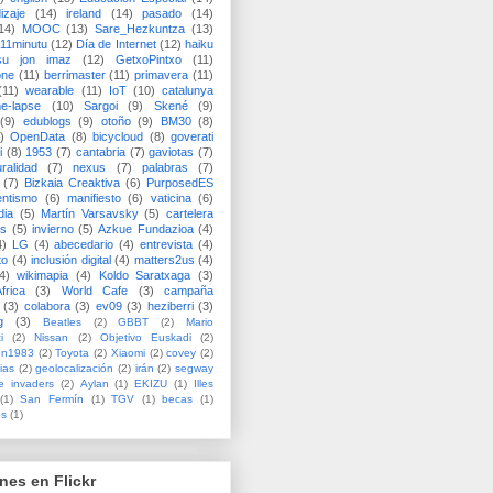
izaje
(14)
ireland
(14)
pasado
(14)
14)
MOOC
(13)
Sare_Hezkuntza
(13)
11minutu
(12)
Día de Internet
(12)
haiku
su jon imaz
(12)
GetxoPintxo
(11)
one
(11)
berrimaster
(11)
primavera
(11)
(11)
wearable
(11)
IoT
(10)
catalunya
me-lapse
(10)
Sargoi
(9)
Skené
(9)
(9)
edublogs
(9)
otoño
(9)
BM30
(8)
)
OpenData
(8)
bicycloud
(8)
goverati
i
(8)
1953
(7)
cantabria
(7)
gaviotas
(7)
uralidad
(7)
nexus
(7)
palabras
(7)
(7)
Bizkaia Creaktiva
(6)
PurposedES
entismo
(6)
manifiesto
(6)
vaticina
(6)
dia
(5)
Martín Varsavsky
(5)
cartelera
ss
(5)
invierno
(5)
Azkue Fundazioa
(4)
4)
LG
(4)
abecedario
(4)
entrevista
(4)
to
(4)
inclusión digital
(4)
matters2us
(4)
4)
wikimapia
(4)
Koldo Saratxaga
(3)
frica
(3)
World Cafe
(3)
campaña
(3)
colabora
(3)
ev09
(3)
heziberri
(3)
g
(3)
Beatles
(2)
GBBT
(2)
Mario
i
(2)
Nissan
(2)
Objetivo Euskadi
(2)
ón1983
(2)
Toyota
(2)
Xiaomi
(2)
covey
(2)
ias
(2)
geolocalización
(2)
irán
(2)
segway
e invaders
(2)
Aylan
(1)
EKIZU
(1)
Illes
(1)
San Fermín
(1)
TGV
(1)
becas
(1)
es
(1)
nes en Flickr