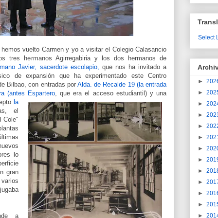
Transl
Select
hemos vuelto Carmen y yo a visitar el Colegio Calasancio
os tres hermanos Agirregabiria y los dos hermanos de
mano Javier, sacerdote escolapio,
que nos ha invitado a
Archi
ísico de expansión que ha experimentado este Centro
►
202
 de Bilbao, con entradas por
Alda. de Recalde 19 (la entrada
►
202
ra (antes Espartero
, que era el acceso estudiantil) y una
epto
la
►
202
s, el
►
202
l Cole"
►
202
plantas
timas
►
202
nuevos
►
202
ores lo
►
201
ficie
►
201
n gran
varios
►
201
jugaba
►
201
►
201
onde a
►
201