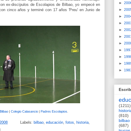
►
200
con ex-discípulos de Escolapios de Bilbao, yo empecé en
con cinco años y terminé con 17 años 'Preu' en Junio de
►
200
►
200
►
200
►
200
►
200
►
200
►
199
►
199
►
198
►
198
Escrib
educ
(1211)
histori
Bilbao
|
Colegio Calasancio
|
Padres Escolapios
.
(810)
bilbao
 2008
Labels:
bilbao
,
educación
,
fotos
,
historia
,
(687)
trucos