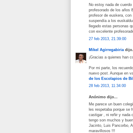
No estoy nada de cuerdo 
profesorado de los años 
profesor de euskera, con 
suspendía a los euskaldu
llegado estas personas qu
con excelente profesorad
27 feb 2013, 21:39:00
Mikel Agirregabiria
dijo.
¡Gracias a quienes han 
Por mi parte, los recuerd
nuevo post. Aunque en v
de los Escolapios de Bi
28 feb 2013, 11:34:00
Anónimo dijo...
Me parece un buen colegi
les respetaba porque se 
castigar , ni reñir y nad
tengo son muchos y buen
Jacinto, Luis Pancorbo, A
maravillosos !!!