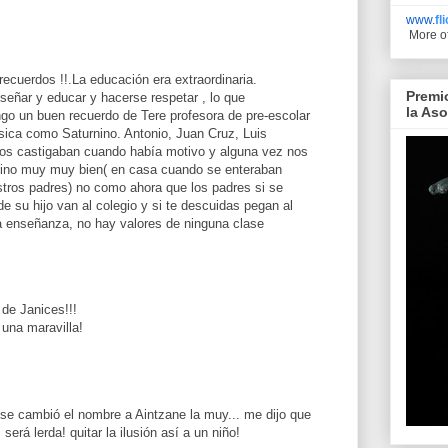
www.
fl
More o
ecuerdos !!.La educación era extraordinaria.
Premi
señar y educar y hacerse respetar , lo que
la As
go un buen recuerdo de Tere profesora de pre-escolar
sica como Saturnino. Antonio, Juan Cruz, Luis
Nos castigaban cuando había motivo y alguna vez nos
vino muy muy bien( en casa cuando se enteraban
ros padres) no como ahora que los padres si se
de su hijo van al colegio y si te descuidas pegan al
la enseñanza, no hay valores de ninguna clase
de Janices!!!
 una maravilla!
 se cambió el nombre a Aintzane la muy... me dijo que
será lerda! quitar la ilusión así a un niño!