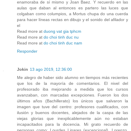
enamoraba de sí mismo y Joan Baez. Y recuerdo en las
aulas que daban al entonces es partero las luces que
colgaban como columpios, a Mortus chupa do una cuerda
para hacer líneas rectas en dibujo y el sonido del afilador y
el
Read more at
duong vat gia tphcm
Read more at
do choi tinh duc nu
Read more at
do choi tinh duc nam
Responder
Jokin
13 ago 2019, 12:36:00
Me alegro de haber sido alumno en tiempos más recientes
que los de la mayoría de comentarios. El nivel del
profesorado iba mejorando a medida que los cursos
avanzaban, con marcadas excepciones. Fueron los dos
últimos años (Bachillerato) los únicos que salvaron la
imagen que tuve del centro: profesores cualificados, con
ilusión y buenos docentes, alejados de la caspa de las
viejas glorias que inexplicablemente aún no estaban
incapacitados para la docencia. Mi grato recuerdo de
personas como: Lourdes Linares (excepcional), Lorenzo,