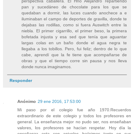
perspectiva caballera. El Hno Alejandro repartiendo
pan y sucedáneo de chocolate para los que se
quedaban a dormir, las luces cuando anochece a e
iluminaban el campo de deportes de gravilla, donde te
dejabas las rodillas, como si fuera Auswitch entre la
niebla. El primer cigarrillo, el primer beso, la primera
bofetada injusta y esa sed que tenía que aguantar
largas colas en un baño donde el agua negra te
llegaba a los tobillos. Pero, fui feliz; dentro de lo que
cabe, aprendí que la fe tiene que acompañarse de
obras y que el tiempo corre sin pausa y nos lleva
donde nunca imaginamos.
Responder
Anónimo
29 ene 2016, 17:53:00
Mi paso por el colegio fue año 1970.Recuerdos
extraordinario de este colegio y todos los profesores en
general. La enseñanza mejor no pudo ser, nos enseñaban
valores, los profesores se hacían respetar. Hoy día la
enseñanza esta con aniveles bajísimos tanto en sus