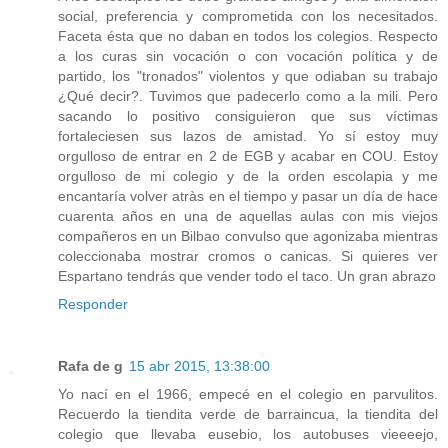
social, preferencia y comprometida con los necesitados.
Faceta ésta que no daban en todos los colegios. Respecto
a los curas sin vocación o con vocación política y de
partido, los "tronados" violentos y que odiaban su trabajo
¿Qué decir?. Tuvimos que padecerlo como a la mili. Pero
sacando lo positivo consiguieron que sus víctimas
fortaleciesen sus lazos de amistad. Yo sí estoy muy
orgulloso de entrar en 2 de EGB y acabar en COU. Estoy
orgulloso de mi colegio y de la orden escolapia y me
encantaría volver atràs en el tiempo y pasar un día de hace
cuarenta años en una de aquellas aulas con mis viejos
compañeros en un Bilbao convulso que agonizaba mientras
coleccionaba mostrar cromos o canicas. Si quieres ver
Espartano tendrás que vender todo el taco. Un gran abrazo
Responder
Rafa de g
15 abr 2015, 13:38:00
Yo nací en el 1966, empecé en el colegio en parvulitos.
Recuerdo la tiendita verde de barraincua, la tiendita del
colegio que llevaba eusebio, los autobuses vieeeejo,