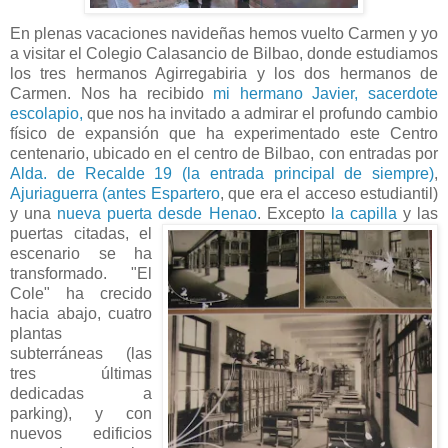
En plenas vacaciones navideñas hemos vuelto Carmen y yo
a visitar el Colegio Calasancio de Bilbao, donde estudiamos
los tres hermanos Agirregabiria y los dos hermanos de
Carmen. Nos ha recibido
mi hermano Javier, sacerdote
escolapio,
que nos ha invitado a admirar el profundo cambio
físico de expansión que ha experimentado este Centro
centenario, ubicado en el centro de Bilbao, con entradas por
Alda. de Recalde 19 (la entrada principal de siempre)
,
Ajuriaguerra (antes Espartero
, que era el acceso estudiantil)
y una
nueva puerta desde Henao
.
Excepto
la capilla
y las
puertas citadas, el
escenario se ha
transformado. "El
Cole" ha crecido
hacia abajo, cuatro
plantas
subterráneas (las
tres últimas
dedicadas a
parking), y con
nuevos edificios