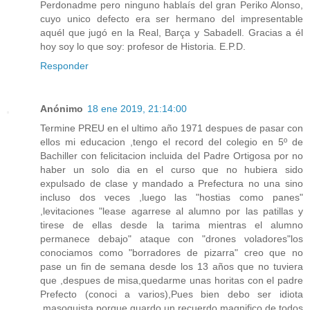
Perdonadme pero ninguno hablaís del gran Periko Alonso,
cuyo unico defecto era ser hermano del impresentable
aquél que jugó en la Real, Barça y Sabadell. Gracias a él
hoy soy lo que soy: profesor de Historia. E.P.D.
Responder
Anónimo
18 ene 2019, 21:14:00
Termine PREU en el ultimo año 1971 despues de pasar con
ellos mi educacion ,tengo el record del colegio en 5º de
Bachiller con felicitacion incluida del Padre Ortigosa por no
haber un solo dia en el curso que no hubiera sido
expulsado de clase y mandado a Prefectura no una sino
incluso dos veces ,luego las "hostias como panes"
,levitaciones "lease agarrese al alumno por las patillas y
tirese de ellas desde la tarima mientras el alumno
permanece debajo" ataque con "drones voladores"los
conociamos como "borradores de pizarra" creo que no
pase un fin de semana desde los 13 años que no tuviera
que ,despues de misa,quedarme unas horitas con el padre
Prefecto (conoci a varios),Pues bien debo ser idiota
,masoquista porque guardo un recuerdo magnifico de todos