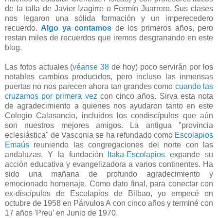
de la talla de Javier Izagirre o Fermín Juarrero. Sus clases
nos legaron una sólida formación y un imperecedero
recuerdo.
Algo ya contamos
de los primeros años, pero
restan miles de recuerdos que iremos desgranando en este
blog.
Las fotos actuales (
véanse 38
de hoy) poco servirán por los
notables cambios producidos, pero incluso las inmensas
puertas no nos parecen ahora tan grandes como
cuando las
cruzamos por primera vez
con cinco años. Sirva esta nota
de agradecimiento a quienes nos ayudaron tanto en este
Colegio Calasancio, incluidos los condiscípulos que aún
son nuestros mejores amigos. La antigua "provincia
eclesiástica" de Vasconia se ha refundado como
Escolapios
Emaús
reuniendo las congregaciones del norte con las
andaluzas. Y la fundación
Itaka-Escolapios
expande su
acción educativa y evangelizadora a varios continentes. Ha
sido una mañana de profundo agradecimiento y
emocionado homenaje. Como dato final, para conectar con
ex-discípulos de Escolapios de Bilbao, yo empecé en
octubre de 1958 en Párvulos A con cinco años y terminé con
17 años 'Preu' en Junio de 1970.