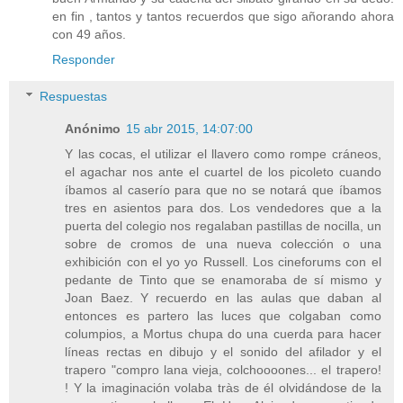
en fin , tantos y tantos recuerdos que sigo añorando ahora
con 49 años.
Responder
Respuestas
Anónimo
15 abr 2015, 14:07:00
Y las cocas, el utilizar el llavero como rompe cráneos,
el agachar nos ante el cuartel de los picoleto cuando
íbamos al caserío para que no se notará que íbamos
tres en asientos para dos. Los vendedores que a la
puerta del colegio nos regalaban pastillas de nocilla, un
sobre de cromos de una nueva colección o una
exhibición con el yo yo Russell. Los cineforums con el
pedante de Tinto que se enamoraba de sí mismo y
Joan Baez. Y recuerdo en las aulas que daban al
entonces es partero las luces que colgaban como
columpios, a Mortus chupa do una cuerda para hacer
líneas rectas en dibujo y el sonido del afilador y el
trapero "compro lana vieja, colchoooones... el trapero!
! Y la imaginación volaba tràs de él olvidándose de la