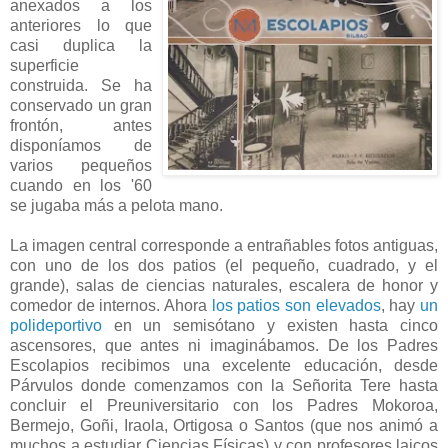
anexados a los
anteriores lo que
casi duplica la
superficie
construida. Se ha
conservado un gran
frontón, antes
disponíamos de
varios pequeños
cuando en los '60
se jugaba más a pelota mano.
La imagen central corresponde a entrañables fotos antiguas,
con uno de los dos patios (el pequeño, cuadrado, y el
grande), salas de ciencias naturales, escalera de honor y
comedor de internos. Ahora
los patios son elevados
, hay
un
polideportivo
en un semisótano y existen hasta cinco
ascensores, que antes ni imaginábamos. De los Padres
Escolapios recibimos una excelente educación, desde
Párvulos donde comenzamos con la Señorita Tere hasta
concluir el Preuniversitario con los Padres Mokoroa,
Bermejo, Goñi, Iraola, Ortigosa o Santos (que nos animó a
muchos a estudiar Ciencias Físicas) y con profesores laicos