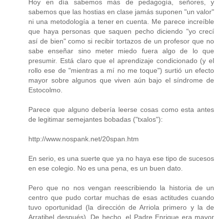
Hoy en día sabemos más de pedagogía, señores, y
sabemos que las hostias en clase jamás suponen "un valor"
ni una metodología a tener en cuenta. Me parece increíble
que haya personas que saquen pecho diciendo "yo crecí
así de bien" como si recibir tortazos de un profesor que no
sabe enseñar sino meter miedo fuera algo de lo que
presumir. Está claro que el aprendizaje condicionado (y el
rollo ese de "mientras a mí no me toque") surtió un efecto
mayor sobre algunos que viven aún bajo el síndrome de
Estocolmo.
Parece que alguno debería leerse cosas como esta antes
de legitimar semejantes bobadas ("txalos"):
http://www.nospank.net/20span.htm
En serio, es una suerte que ya no haya ese tipo de sucesos
en ese colegio. No es una pena, es un buen dato.
Pero que no nos vengan reescribiendo la historia de un
centro que pudo cortar muchas de esas actitudes cuando
tuvo oportunidad (la dirección de Arriola primero y la de
Arratibel después). De hecho, el Padre Enrique era mayor