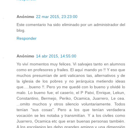
Anónimo
22 mar 2015, 23:23:00
Este comentario ha sido eliminado por un administrador del
blog.
Responder
Anónimo
14 abr 2015, 14:55:00
Yo viví momentos muy felices. Vi salvajes tanto en alumnos
como en profesores y frailes. El aquí mando yo !! Y eso que
muchos presumían de anti vaticanos tas, alternativos y de
la iglesia de los pobres y no jerárquica metiendo ideas
que.....bueno !!. Pero yo me quedé con lo bueno y olvidé lo
malo. Lo bueno fue; el caserío, el P Patxi, Enrique, Lekun,
Constantino, Bermejo, Periko, Ocamica, Juarrero, Le cea.
...omito muchos y otros silencio voluntariamente. Todos
tenían "sus cosas". Pero a los que tenían verdadera
vocación se les notaba y transmitían. Y a los civiles como
Juarrero, Ocamica etc que eran buenas personas también.
A los escolapios les debo grandes amigos y una dimensión