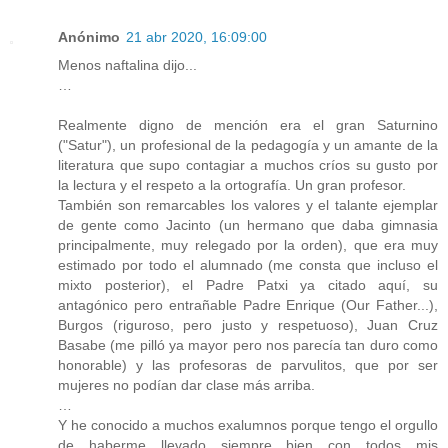
Anónimo
21 abr 2020, 16:09:00
Menos naftalina dijo...
…
Realmente digno de mención era el gran Saturnino
("Satur"), un profesional de la pedagogía y un amante de la
literatura que supo contagiar a muchos críos su gusto por
la lectura y el respeto a la ortografía. Un gran profesor.
También son remarcables los valores y el talante ejemplar
de gente como Jacinto (un hermano que daba gimnasia
principalmente, muy relegado por la orden), que era muy
estimado por todo el alumnado (me consta que incluso el
mixto posterior), el Padre Patxi ya citado aquí, su
antagónico pero entrañable Padre Enrique (Our Father...),
Burgos (riguroso, pero justo y respetuoso), Juan Cruz
Basabe (me pilló ya mayor pero nos parecía tan duro como
honorable) y las profesoras de parvulitos, que por ser
mujeres no podían dar clase más arriba.
…
Y he conocido a muchos exalumnos porque tengo el orgullo
de haberme llevado siempre bien con todos mis