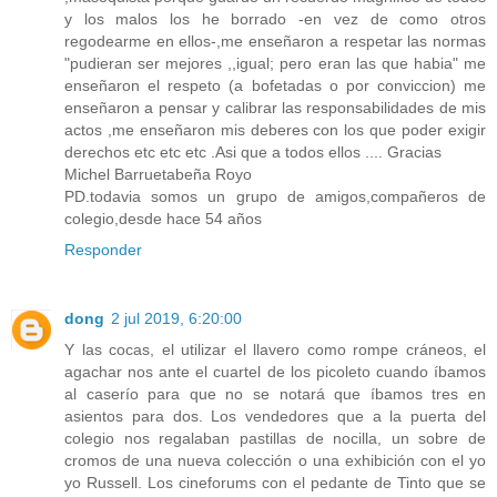
y los malos los he borrado -en vez de como otros
regodearme en ellos-,me enseñaron a respetar las normas
"pudieran ser mejores ,,igual; pero eran las que habia" me
enseñaron el respeto (a bofetadas o por conviccion) me
enseñaron a pensar y calibrar las responsabilidades de mis
actos ,me enseñaron mis deberes con los que poder exigir
derechos etc etc etc .Asi que a todos ellos .... Gracias
Michel Barruetabeña Royo
PD.todavia somos un grupo de amigos,compañeros de
colegio,desde hace 54 años
Responder
dong
2 jul 2019, 6:20:00
Y las cocas, el utilizar el llavero como rompe cráneos, el
agachar nos ante el cuartel de los picoleto cuando íbamos
al caserío para que no se notará que íbamos tres en
asientos para dos. Los vendedores que a la puerta del
colegio nos regalaban pastillas de nocilla, un sobre de
cromos de una nueva colección o una exhibición con el yo
yo Russell. Los cineforums con el pedante de Tinto que se