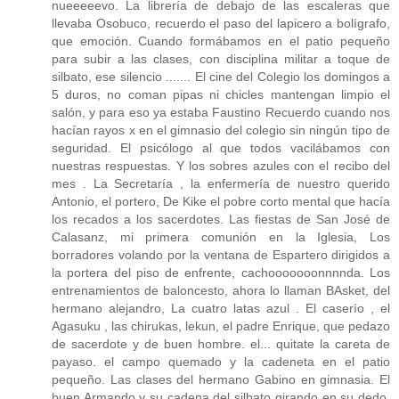
nueeeeevo. La librería de debajo de las escaleras que
llevaba Osobuco, recuerdo el paso del lapicero a bolígrafo,
que emoción. Cuando formábamos en el patio pequeño
para subir a las clases, con disciplina militar a toque de
silbato, ese silencio ....... El cine del Colegio los domingos a
5 duros, no coman pipas ni chicles mantengan limpio el
salón, y para eso ya estaba Faustino Recuerdo cuando nos
hacían rayos x en el gimnasio del colegio sin ningún tipo de
seguridad. El psicólogo al que todos vacilábamos con
nuestras respuestas. Y los sobres azules con el recibo del
mes . La Secretaría , la enfermería de nuestro querido
Antonio, el portero, De Kike el pobre corto mental que hacía
los recados a los sacerdotes. Las fiestas de San José de
Calasanz, mi primera comunión en la Iglesia, Los
borradores volando por la ventana de Espartero dirigidos a
la portera del piso de enfrente, cachooooooonnnnda. Los
entrenamientos de baloncesto, ahora lo llaman BAsket, del
hermano alejandro, La cuatro latas azul . El caserío , el
Agasuku , las chirukas, lekun, el padre Enrique, que pedazo
de sacerdote y de buen hombre. el... quitate la careta de
payaso. el campo quemado y la cadeneta en el patio
pequeño. Las clases del hermano Gabino en gimnasia. El
buen Armando y su cadena del silbato girando en su dedo.