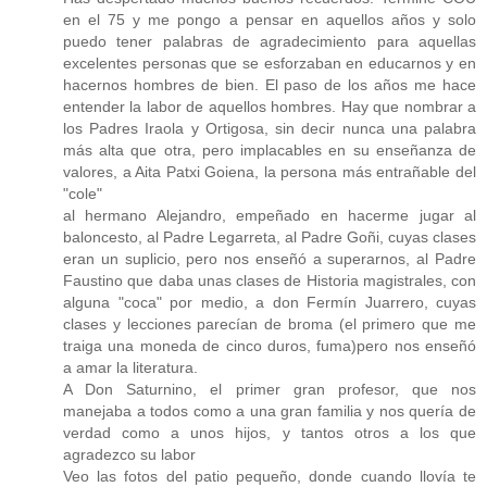
en el 75 y me pongo a pensar en aquellos años y solo
puedo tener palabras de agradecimiento para aquellas
excelentes personas que se esforzaban en educarnos y en
hacernos hombres de bien. El paso de los años me hace
entender la labor de aquellos hombres. Hay que nombrar a
los Padres Iraola y Ortigosa, sin decir nunca una palabra
más alta que otra, pero implacables en su enseñanza de
valores, a Aita Patxi Goiena, la persona más entrañable del
"cole"
al hermano Alejandro, empeñado en hacerme jugar al
baloncesto, al Padre Legarreta, al Padre Goñi, cuyas clases
eran un suplicio, pero nos enseñó a superarnos, al Padre
Faustino que daba unas clases de Historia magistrales, con
alguna "coca" por medio, a don Fermín Juarrero, cuyas
clases y lecciones parecían de broma (el primero que me
traiga una moneda de cinco duros, fuma)pero nos enseñó
a amar la literatura.
A Don Saturnino, el primer gran profesor, que nos
manejaba a todos como a una gran familia y nos quería de
verdad como a unos hijos, y tantos otros a los que
agradezco su labor
Veo las fotos del patio pequeño, donde cuando llovía te