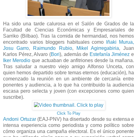
Ha sido una tarde calurosa en el Salón de Grados de la
Facultad de Ciencias Económicas y Empresariales de
Sarriko (Bilbao). Tras la comida de hermandad, nos hemos
encontrado varios bloggers habituales como
Iñaki Murua,
Josu Garro
,
Raimundo Rubio
,
Mikel Agirregabiria
, Juan
Karlos Pérez, Alvaro (
Bori
), además de
Estefanía Jiménez
e
Iker Merodio
que actuaban de anfitriones desde la mañana.
Tras saludar a nuestro viejo amigo Alfonso Unceta, con
quien hemos departido sobre temas eternos (educación), ha
comenzado la reunión en un ambiente de cercanía entre
ponentes y audiencia, a lo que ha contribuido la audiencia
escasa pero selecta y joven (con excepciones como quien
suscribe).
Click To Play
Andoni Ortuzar
(EAJ-PNV) ha disertado desde su extensa e
intensa experiencia como periodista y como político sobre
cómo organiza una campaña electoral. Es el único ponente