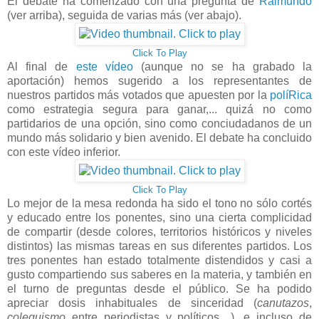
El debate ha comenzado con una pregunta de
Raimundo
(ver arriba), seguida de varias más (ver abajo).
Click To Play
Al final de
este vídeo
(aunque no se ha grabado la
aportación) hemos sugerido a los representantes de
nuestros partidos más votados que apuesten por la
políRica
como estrategia segura para ganar,... quizá no como
partidarios de una opción, sino como conciudadanos de un
mundo más solidario y bien avenido. El debate ha concluido
con este vídeo inferior.
Click To Play
Lo mejor de la mesa redonda ha sido el tono no sólo cortés
y educado entre los ponentes, sino una cierta complicidad
de compartir (desde colores, territorios históricos y niveles
distintos) las mismas tareas en sus diferentes partidos. Los
tres ponentes han estado totalmente distendidos y casi a
gusto compartiendo sus saberes en la materia, y también en
el turno de preguntas desde el público. Se ha podido
apreciar dosis inhabituales de sinceridad (
canutazos
,
coleguismo
entre periodistas y políticos,...), e incluso de