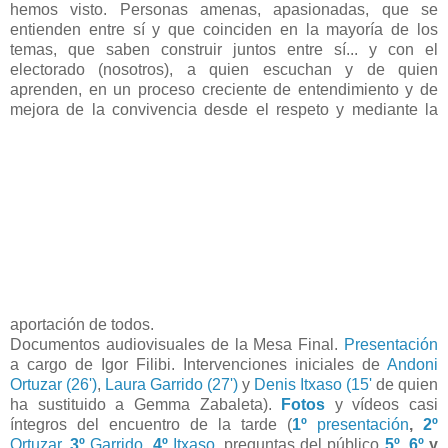
hemos visto. Personas amenas, apasionadas, que se
entienden entre sí y que coinciden en la mayoría de los
temas, que saben construir juntos entre sí... y con el
electorado (nosotros), a quien escuchan y de quien
aprenden, en un proceso creciente de entendimiento y de
mejora de la convivencia desde el respeto y mediante la
aportación de todos.
Documentos audiovisuales de la Mesa Final.
Presentación
a cargo de Igor Filibi. Intervenciones iniciales de
Andoni
Ortuzar (26')
,
Laura Garrido (27')
y
Denis Itxaso (15'
de quien
ha sustituido a Gemma Zabaleta).
Fotos
y vídeos casi
íntegros del encuentro de la tarde (
1º
presentación
,
2º
Ortuzar
,
3º
Garrido
,
4º
Itxaso
, preguntas del público
5º
,
6º
y