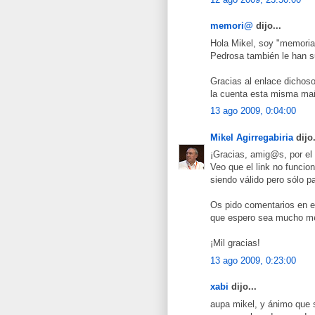
memori@
dijo...
Hola Mikel, soy "memoria
Pedrosa también le han s
Gracias al enlace dichos
la cuenta esta misma m
13 ago 2009, 0:04:00
Mikel Agirregabiria
dijo.
¡Gracias, amig@s, por el
Veo que el link no funcio
siendo válido pero sólo p
Os pido comentarios en es
que espero sea mucho me
¡Mil gracias!
13 ago 2009, 0:23:00
xabi
dijo...
aupa mikel, y ánimo que 