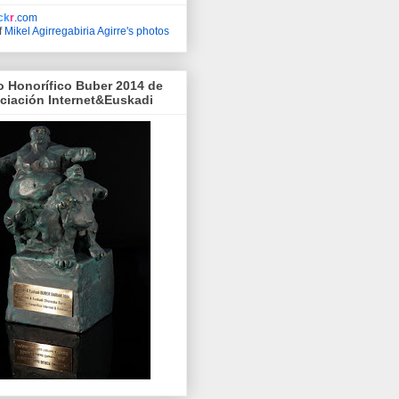
ick
r
.com
f
Mikel Agirregabiria Agirre's photos
o Honorífico Buber 2014 de
ociación Internet&Euskadi