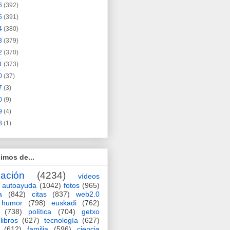
6
(392)
5
(391)
4
(380)
3
(379)
2
(370)
1
(373)
0
(37)
7
(3)
0
(9)
9
(4)
3
(1)
imos de...
ación
(4234)
vídeos
autoayuda
(1042)
fotos
(965)
a
(842)
citas
(837)
web2.0
humor
(798)
euskadi
(762)
(738)
política
(704)
getxo
libros
(627)
tecnología
(627)
(612)
familia
(596)
ciencia