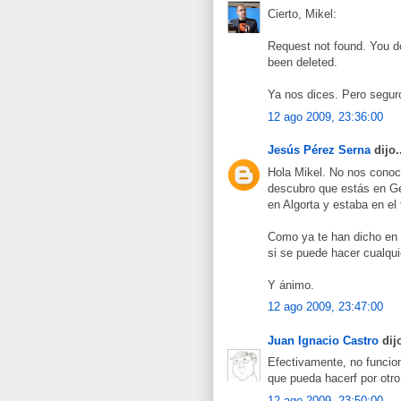
Cierto, Mikel:
Request not found. You d
been deleted.
Ya nos dices. Pero seguro
12 ago 2009, 23:36:00
Jesús Pérez Serna
dijo.
Hola Mikel. No nos conoce
descubro que estás en Ge
en Algorta y estaba en el
Como ya te han dicho en 
si se puede hacer cualqu
Y ánimo.
12 ago 2009, 23:47:00
Juan Ignacio Castro
dijo
Efectivamente, no funciona
que pueda hacerf por otr
12 ago 2009, 23:50:00