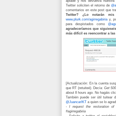
apiade y nos devuelva nuestra
Twitter soliciten el retorno de
@ag
comentarios en este post que tr
Twitter? ¿Lo notarán mis 
www.plurk.com/agirregabiria
y, po
para despistados como
@agui
agradeceríamos que siguiesei
más difícil es reencontrar a la
[Actualización: En la cuenta sus
que RT (retuiteé). Decía:
Get 500 
about 8 hours ago. No hagáis clic
También puede ser útil tuitear
@JuancarIKT
a quien se lo agra
- I request the restoration of
#agirregabiria
- Solicito a twitter el restabl