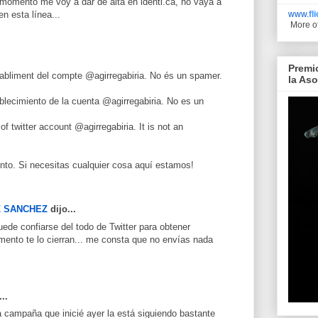
 momento me voy a dar de alta en identi.ca, no vaya a
www.
fl
en esta línea...
More o
Premi
restabliment del compte @agirregabiria. No és un spamer.
la As
stablecimiento de la cuenta @agirregabiria. No es un
 of twitter account @agirregabiria. It is not an
nto. Si necesitas cualquier cosa aquí estamos!
Z SANCHEZ
dijo...
ede confiarse del todo de Twitter para obtener
omento te lo cierran... me consta que no envías nada
..
a campaña que inicié ayer la está siguiendo bastante