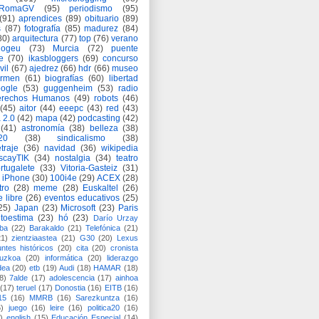
eRomaGV
(95)
periodismo
(95)
(91)
aprendices
(89)
obituario
(89)
s
(87)
fotografía
(85)
madurez
(84)
80)
arquitectura
(77)
top
(76)
verano
logeu
(73)
Murcia
(72)
puente
e
(70)
ikasbloggers
(69)
concurso
vil
(67)
ajedrez
(66)
hdr
(66)
museo
armen
(61)
biografías
(60)
libertad
ogle
(53)
guggenheim
(53)
radio
rechos Humanos
(49)
robots
(46)
(45)
aitor
(44)
eeepc
(43)
red
(43)
 2.0
(42)
mapa
(42)
podcasting
(42)
(41)
astronomía
(38)
belleza
(38)
a20
(38)
sindicalismo
(38)
traje
(36)
navidad
(36)
wikipedia
scayTIK
(34)
nostalgia
(34)
teatro
rtugalete
(33)
Vitoria-Gasteiz
(31)
iPhone
(30)
100i4e
(29)
ACEX
(28)
tro
(28)
meme
(28)
Euskaltel
(26)
e libre
(26)
eventos educativos
(25)
25)
Japan
(23)
Microsoft
(23)
Paris
toestima
(23)
hó
(23)
Darío Urzay
ba
(22)
Barakaldo
(21)
Telefónica
(21)
21)
zientziaastea
(21)
G30
(20)
Lexus
ntes históricos
(20)
cita
(20)
cronista
puzkoa
(20)
informática
(20)
liderazgo
dea
(20)
etb
(19)
Audi
(18)
HAMAR
(18)
8)
7alde
(17)
adolescencia
(17)
ainhoa
(17)
teruel
(17)
Donostia
(16)
EITB
(16)
15
(16)
MMRB
(16)
Sarezkuntza
(16)
6)
juego
(16)
leire
(16)
politica20
(16)
)
english
(15)
Educación Especial
(14)