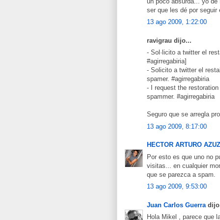
un poco absurda... yo de
ser que les dé por seguir 
13 ago 2009, 1:22:00
ravigrau dijo...
- Sol·licito a twitter el 
#agirregabiria]
- Solicito a twitter el re
spamer. #agirregabiria
- I request the restoration
spammer. #agirregabiria
Seguro que se arregla pro
13 ago 2009, 8:17:00
HECTOR ARTURO AZU
Por esto es que uno no pu
visitas... en cualquier m
que se parezca a spam.
13 ago 2009, 9:53:00
Juan Carlos Guerra
dijo.
Hola Mikel , parece que l