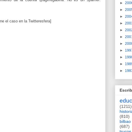
►
200
►
200
►
200
ne el caso en la Twitteresfera]
►
200
►
200
►
200
►
200
►
199
►
199
►
198
►
198
Escrib
educ
(1211)
histori
(810)
bilbao
(687)
trucos