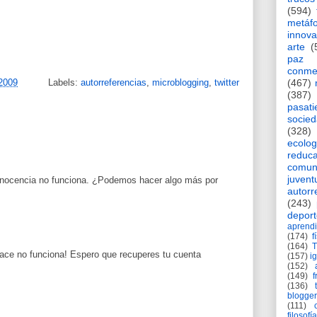
(594)
metáf
innova
arte
(
paz
conme
(467)
 2009
Labels:
autorreferencias
,
microblogging
,
twitter
(387)
pasat
socie
(328)
ecolog
reduca
comun
juvent
 inocencia no funciona. ¿Podemos hacer algo más por
autorr
(243)
deport
aprendi
(174)
f
(164)
nlace no funciona! Espero que recuperes tu cuenta
(157)
i
(152)
(149)
f
(136)
blogger
(111)
filosofía