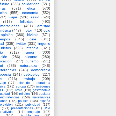
futuro
(585)
solidaridad
(581)
oras
(571)
ética
(570)
ción
(555)
economía
(552)
537)
viajar
(526)
salud
(524)
(513)
felicidad
(492)
moraciones
(491)
amistad
música
(447)
motor
(410)
ocio
opinión
(380)
bizkaia
(371)
iempos
(345)
cine
(341)
dad
(335)
twitter
(331)
ingenio
nietos
(325)
infancia
(321)
ía
(312)
amor
(300)
ción
(286)
alicante
(280)
icación
(277)
turismo
(271)
ud
(256)
naturaleza
(248)
eferencias
(246)
democracia
poesía
(241)
getxoblog
(227)
e
(216)
trabajo
(209)
zaje
(177)
pilar de la horadada
ísica
(171)
europa
(170)
imágenes
TED
(163)
Tesla
(158)
gastronomía
gualdad
(156)
religión
(154)
euskara
autorrefencias
(150)
matemáticas
rance
(145)
polírica
(145)
españa
televisión
(131)
publicidad
(127)
(121)
presentaciones
(121)
USA
creatividad
(111)
lenguaje
(107)
(101)
microblogging
(98)