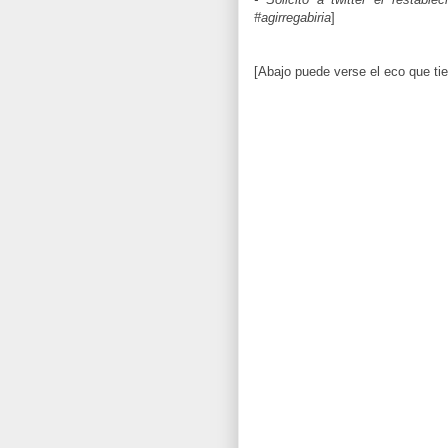
#agirregabiria
]
[Abajo puede verse el eco que tie