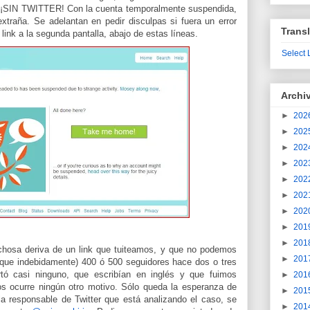
s ¡SIN TWITTER! Con la cuenta temporalmente suspendida,
extraña. Se adelantan en pedir disculpas si fuera un error
Transl
link a la segunda pantalla, abajo de estas líneas.
Select
Archi
►
202
►
202
►
202
►
202
►
202
►
202
►
202
►
201
►
201
chosa deriva de un link que tuiteamos, y que no podemos
►
201
 que indebidamente) 400 ó 500 seguidores hace dos o tres
tó casi ninguno, que escribían en inglés y que fuimos
►
201
s ocurre ningún otro motivo. Sólo queda la esperanza de
►
201
la responsable de Twitter que está analizando el caso, se
►
201