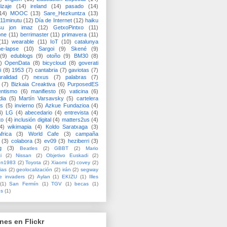
izaje
(14)
ireland
(14)
pasado
(14)
14)
MOOC
(13)
Sare_Hezkuntza
(13)
11minutu
(12)
Día de Internet
(12)
haiku
su jon imaz
(12)
GetxoPintxo
(11)
one
(11)
berrimaster
(11)
primavera
(11)
(11)
wearable
(11)
IoT
(10)
catalunya
me-lapse
(10)
Sargoi
(9)
Skené
(9)
(9)
edublogs
(9)
otoño
(9)
BM30
(8)
)
OpenData
(8)
bicycloud
(8)
goverati
i
(8)
1953
(7)
cantabria
(7)
gaviotas
(7)
uralidad
(7)
nexus
(7)
palabras
(7)
(7)
Bizkaia Creaktiva
(6)
PurposedES
entismo
(6)
manifiesto
(6)
vaticina
(6)
dia
(5)
Martín Varsavsky
(5)
cartelera
ss
(5)
invierno
(5)
Azkue Fundazioa
(4)
4)
LG
(4)
abecedario
(4)
entrevista
(4)
to
(4)
inclusión digital
(4)
matters2us
(4)
4)
wikimapia
(4)
Koldo Saratxaga
(3)
frica
(3)
World Cafe
(3)
campaña
(3)
colabora
(3)
ev09
(3)
heziberri
(3)
g
(3)
Beatles
(2)
GBBT
(2)
Mario
i
(2)
Nissan
(2)
Objetivo Euskadi
(2)
ón1983
(2)
Toyota
(2)
Xiaomi
(2)
covey
(2)
ias
(2)
geolocalización
(2)
irán
(2)
segway
e invaders
(2)
Aylan
(1)
EKIZU
(1)
Illes
(1)
San Fermín
(1)
TGV
(1)
becas
(1)
es
(1)
nes en Flickr