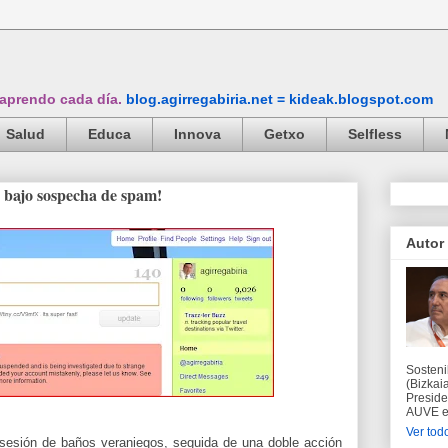
 aprendo cada día.
blog.agirregabiria.net = kideak.blogspot.com
Salud
Educa
Innova
Getxo
Selfless
 bajo sospecha de spam!
Autor
Sosteni
(Bizkaia
Preside
AUVE en
Ver todo
 sesión de baños veraniegos, seguida de una doble acción