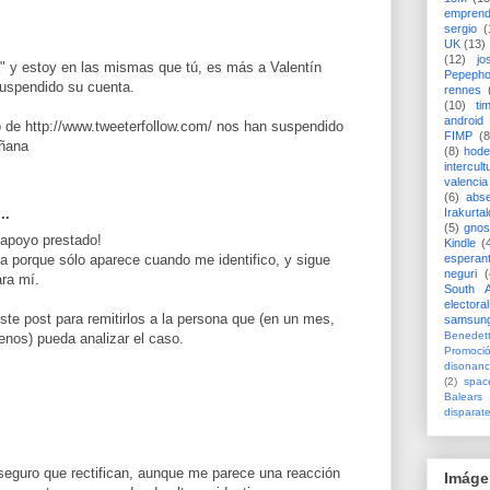
emprend
sergio
(
UK
(13)
(12)
jo
" y estoy en las mismas que tú, es más a Valentín
Pepeph
uspendido su cuenta.
rennes
(10)
ti
android
o de http://www.tweeterfollow.com/ nos han suspendido
FIMP
(8
añana
(8)
hode
intercult
valencia
(6)
abs
..
Irakurtal
(5)
gno
 apoyo prestado!
Kindle
(
esperan
na porque sólo aparece cuando me identifico, y sigue
neguri
(
ara mí.
South A
electoral
te post para remitirlos a la persona que (en un mes,
samsun
Benedett
nos) pueda analizar el caso.
Promoci
disonanc
(2)
spac
Balears
disparat
seguro que rectifican, aunque me parece una reacción
Imáge