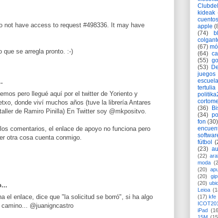
Clubd
kideak
cuento
o not have access to request #498336. It may have
apple
(
(74)
b
colgant
(67)
mó
 que se arregla pronto. :-)
(64)
c
(55)
go
(53)
De
juegos
escuela
..
tertulia
mos pero llegué aquí por el twitter de Yoriento y
politik
cortome
txo, donde viví muchos años (tuve la librería Antares
(36)
Bi
 taller de Ramiro Pinilla) En Twitter soy @mkpositvo.
(34)
po
fon
(30)
los comentarios, el enlace de apoyo no funciona pero
encuen
softwar
ier otra cosa cuenta conmigo.
fútbol
(
(23)
au
(22)
ara
moda
(
(20)
apu
(20)
gi
(20)
ubi
...
Leioa
(1
 el enlace, dice que "la solicitud se borró", si ha algo
(17)
kfe
ICOT20
o camino... @juanigncastro
iPad
(1
15M
(15