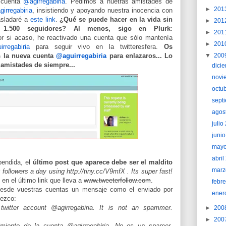
 cuenta
@agirregabiria
. Pedimos a nuetras amistades de
►
201
irregabiria
, insistiendo y apoyando nuestra inocencia con
asladaré a
este link
.
¿Qué se puede hacer en la vida sin
►
201
1.500 seguidores?
Al menos, sigo en Plurk
:
►
201
r si acaso, he reactivado una cuenta que sólo mantenía
►
201
rregabiria
para seguir vivo en la twitteresfera.
Os
s la nueva cuenta
@aguirregabiria
para enlazaros... Lo
▼
200
s amistades de siempre...
dici
novi
octu
sept
agos
juli
juni
may
abri
pendida, el
último post que aparece debe ser el maldito
marz
followers a day using http://tiny.cc/V9mfX . Its super fast!
 en el último link que lleva a
www.tweeterfollow.com
.
febr
 desde vuestras cuentas un mensaje como el enviado por
ener
dezco:
 twitter account @agirregabiria. It is not an spammer.
►
200
►
200
ecimiento de la cuenta @agirregabiria. No es un spamer.