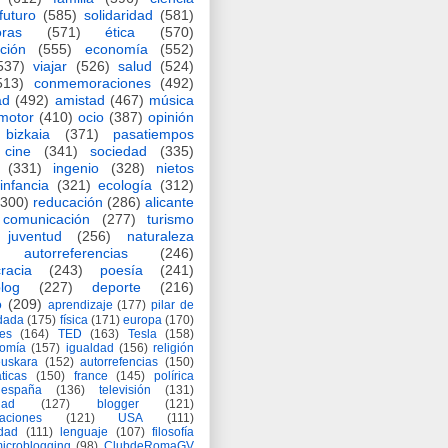
futuro
(585)
solidaridad
(581)
oras
(571)
ética
(570)
ción
(555)
economía
(552)
537)
viajar
(526)
salud
(524)
513)
conmemoraciones
(492)
ad
(492)
amistad
(467)
música
motor
(410)
ocio
(387)
opinión
bizkaia
(371)
pasatiempos
cine
(341)
sociedad
(335)
(331)
ingenio
(328)
nietos
infancia
(321)
ecología
(312)
(300)
reducación
(286)
alicante
comunicación
(277)
turismo
juventud
(256)
naturaleza
autorreferencias
(246)
racia
(243)
poesía
(241)
log
(227)
deporte
(216)
o
(209)
aprendizaje
(177)
pilar de
adada
(175)
física
(171)
europa
(170)
es
(164)
TED
(163)
Tesla
(158)
nomía
(157)
igualdad
(156)
religión
euskara
(152)
autorrefencias
(150)
ticas
(150)
france
(145)
polírica
españa
(136)
televisión
(131)
dad
(127)
blogger
(121)
aciones
(121)
USA
(111)
idad
(111)
lenguaje
(107)
filosofía
icroblogging
(98)
ClubdeRomaGV