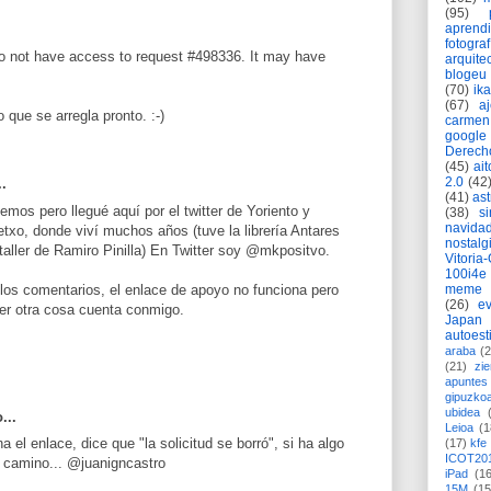
(95)
aprend
fotograf
o not have access to request #498336. It may have
arquite
blogeu
(70)
ik
(67)
a
 que se arregla pronto. :-)
carmen
google
Derech
(45)
ait
2.0
(42
..
(41)
as
mos pero llegué aquí por el twitter de Yoriento y
(38)
si
navida
txo, donde viví muchos años (tuve la librería Antares
nostalg
 taller de Ramiro Pinilla) En Twitter soy @mkpositvo.
Vitoria
100i4e
los comentarios, el enlace de apoyo no funciona pero
meme
(26)
ev
ier otra cosa cuenta conmigo.
Japan
autoest
araba
(2
(21)
zie
apuntes 
gipuzko
ubidea
...
Leioa
(1
 el enlace, dice que "la solicitud se borró", si ha algo
(17)
kfe
ICOT20
o camino... @juanigncastro
iPad
(1
15M
(15