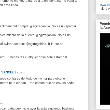
 momento me voy a dar de alta en identi.ca, no vaya a
www.
fl
en esta línea...
More o
Premi
restabliment del compte @agirregabiria. No és un spamer.
la As
stablecimiento de la cuenta @agirregabiria. No es un
 of twitter account @agirregabiria. It is not an
nto. Si necesitas cualquier cosa aquí estamos!
Z SANCHEZ
dijo...
ede confiarse del todo de Twitter para obtener
omento te lo cierran... me consta que no envías nada
..
a campaña que inicié ayer la está siguiendo bastante