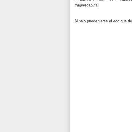
#agirregabiria
]
[Abajo puede verse el eco que tie