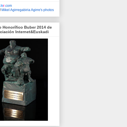
ick
r
.com
f
Mikel Agirregabiria Agirre's photos
o Honorífico Buber 2014 de
ociación Internet&Euskadi