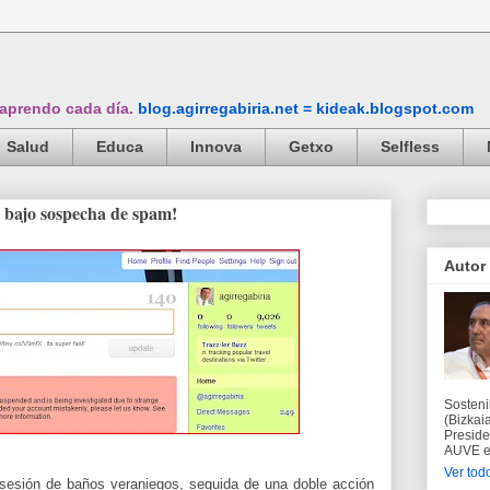
 aprendo cada día.
blog.agirregabiria.net = kideak.blogspot.com
Salud
Educa
Innova
Getxo
Selfless
 bajo sospecha de spam!
Autor
Sosteni
(Bizkaia
Preside
AUVE en
Ver todo
 sesión de baños veraniegos, seguida de una doble acción