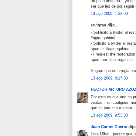
un poco absurda... yo de
ser que les dé por seguir 
13 ago 2009, 1:22:00
ravigrau dijo...
- Sol·licito a twitter el 
#agirregabiria]
- Solicito a twitter el re
spamer. #agirregabiria
- I request the restoration
spammer. #agirregabiria
Seguro que se arregla pro
13 ago 2009, 8:17:00
HECTOR ARTURO AZU
Por esto es que uno no pu
visitas... en cualquier m
que se parezca a spam.
13 ago 2009, 9:53:00
Juan Carlos Guerra
dijo.
Hola Mikel , parece que l