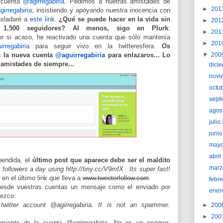
 cuenta
@agirregabiria
. Pedimos a nuetras amistades de
►
201
irregabiria
, insistiendo y apoyando nuestra inocencia con
asladaré a
este link
.
¿Qué se puede hacer en la vida sin
►
201
1.500 seguidores?
Al menos, sigo en Plurk
:
►
201
r si acaso, he reactivado una cuenta que sólo mantenía
►
201
rregabiria
para seguir vivo en la twitteresfera.
Os
s la nueva cuenta
@aguirregabiria
para enlazaros... Lo
▼
200
s amistades de siempre...
dici
novi
octu
sept
agos
juli
juni
may
abri
pendida, el
último post que aparece debe ser el maldito
marz
followers a day using http://tiny.cc/V9mfX . Its super fast!
 en el último link que lleva a
www.tweeterfollow.com
.
febr
 desde vuestras cuentas un mensaje como el enviado por
ener
dezco:
 twitter account @agirregabiria. It is not an spammer.
►
200
►
200
ecimiento de la cuenta @agirregabiria. No es un spamer.