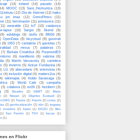
izaje
(14)
ireland
(14)
pasado
(14)
14)
MOOC
(13)
Sare_Hezkuntza
(13)
11minutu
(12)
Día de Internet
(12)
haiku
su jon imaz
(12)
GetxoPintxo
(11)
one
(11)
berrimaster
(11)
primavera
(11)
(11)
wearable
(11)
IoT
(10)
catalunya
me-lapse
(10)
Sargoi
(9)
Skené
(9)
(9)
edublogs
(9)
otoño
(9)
BM30
(8)
)
OpenData
(8)
bicycloud
(8)
goverati
i
(8)
1953
(7)
cantabria
(7)
gaviotas
(7)
uralidad
(7)
nexus
(7)
palabras
(7)
(7)
Bizkaia Creaktiva
(6)
PurposedES
entismo
(6)
manifiesto
(6)
vaticina
(6)
dia
(5)
Martín Varsavsky
(5)
cartelera
ss
(5)
invierno
(5)
Azkue Fundazioa
(4)
4)
LG
(4)
abecedario
(4)
entrevista
(4)
to
(4)
inclusión digital
(4)
matters2us
(4)
4)
wikimapia
(4)
Koldo Saratxaga
(3)
frica
(3)
World Cafe
(3)
campaña
(3)
colabora
(3)
ev09
(3)
heziberri
(3)
g
(3)
Beatles
(2)
GBBT
(2)
Mario
i
(2)
Nissan
(2)
Objetivo Euskadi
(2)
ón1983
(2)
Toyota
(2)
Xiaomi
(2)
covey
(2)
ias
(2)
geolocalización
(2)
irán
(2)
segway
e invaders
(2)
Aylan
(1)
EKIZU
(1)
Illes
(1)
San Fermín
(1)
TGV
(1)
becas
(1)
es
(1)
nes en Flickr