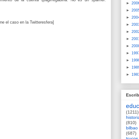
►
200
►
200
►
200
ne el caso en la Twitteresfera]
►
200
►
200
►
200
►
200
►
199
►
199
►
198
►
198
Escrib
educ
(1211)
histori
(810)
bilbao
(687)
trucos