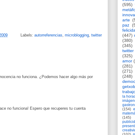
(595)
metáf
innova
arte
(
paz
(
felicid
(447)
 2009
Labels:
autorreferencias
,
microblogging
,
twitter
(380)
(345)
twitter
(325)
amor
(281)
(271)
(248)
 inocencia no funciona. ¿Podemos hacer algo más por
democ
getxob
trabaj
la hor
imágen
gastro
nlace no funciona! Espero que recuperes tu cuenta
(154)
matemá
(145)
publici
present
creativ
(102)
m