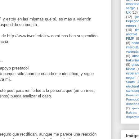
emprend
sergio
(
UK
(13)
(12)
jo
" y estoy en las mismas que tú, es más a Valentín
Pepeph
uspendido su cuenta.
rennes
(10)
ti
android
o de http://www.tweeterfollow.com/ nos han suspendido
FIMP
(8
añana
(8)
hode
intercult
valencia
(6)
abs
..
Irakurtal
(5)
gno
 apoyo prestado!
Kindle
(
esperan
na porque sólo aparece cuando me identifico, y sigue
neguri
(
ara mí.
South A
electoral
te post para remitirlos a la persona que (en un mes,
samsun
Benedett
nos) pueda analizar el caso.
Promoci
disonanc
(2)
spac
Balears
disparat
seguro que rectifican, aunque me parece una reacción
Imáge