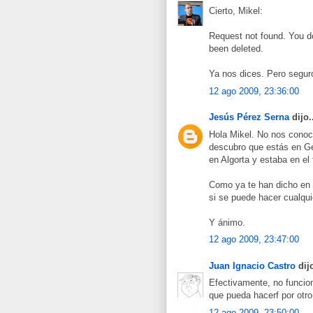
Cierto, Mikel:
Request not found. You d
been deleted.
Ya nos dices. Pero seguro
12 ago 2009, 23:36:00
Jesús Pérez Serna
dijo.
Hola Mikel. No nos conoce
descubro que estás en Ge
en Algorta y estaba en el
Como ya te han dicho en 
si se puede hacer cualqu
Y ánimo.
12 ago 2009, 23:47:00
Juan Ignacio Castro
dijo
Efectivamente, no funciona
que pueda hacerf por otr
12 ago 2009, 23:50:00