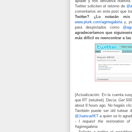
apiade y nos devuelva nuestra
Twitter soliciten el retorno de
@ag
comentarios en este post que tr
Twitter? ¿Lo notarán mis 
www.plurk.com/agirregabiria
y, po
para despistados como
@agui
agradeceríamos que siguiesei
más difícil es reencontrar a la
[Actualización: En la cuenta sus
que RT (retuiteé). Decía:
Get 500 
about 8 hours ago. No hagáis clic
También puede ser útil tuitear
@JuancarIKT
a quien se lo agra
- I request the restoration of
#agirregabiria
- Solicito a twitter el restabl