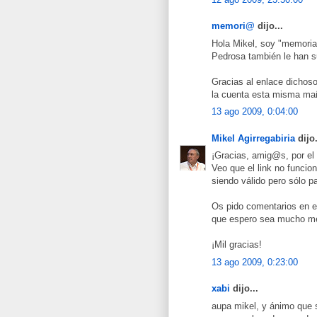
memori@
dijo...
Hola Mikel, soy "memoria
Pedrosa también le han s
Gracias al enlace dichos
la cuenta esta misma m
13 ago 2009, 0:04:00
Mikel Agirregabiria
dijo.
¡Gracias, amig@s, por el
Veo que el link no funcio
siendo válido pero sólo p
Os pido comentarios en es
que espero sea mucho me
¡Mil gracias!
13 ago 2009, 0:23:00
xabi
dijo...
aupa mikel, y ánimo que 