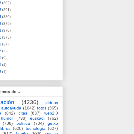
6
(392)
5
(391)
4
(380)
3
(379)
2
(370)
1
(373)
0
(37)
7
(3)
0
(9)
9
(4)
3
(1)
imos de...
ación
(4236)
vídeos
autoayuda
(1042)
fotos
(965)
a
(842)
citas
(837)
web2.0
humor
(798)
euskadi
(762)
(738)
política
(704)
getxo
libros
(628)
tecnología
(627)
(612)
familia
(596)
ciencia