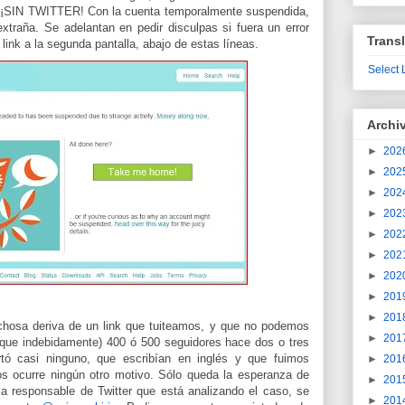
s ¡SIN TWITTER! Con la cuenta temporalmente suspendida,
extraña. Se adelantan en pedir disculpas si fuera un error
Transl
link a la segunda pantalla, abajo de estas líneas.
Select
Archi
►
202
►
202
►
202
►
202
►
202
►
202
►
202
►
201
►
201
chosa deriva de un link que tuiteamos, y que no podemos
►
201
 que indebidamente) 400 ó 500 seguidores hace dos o tres
tó casi ninguno, que escribían en inglés y que fuimos
►
201
s ocurre ningún otro motivo. Sólo queda la esperanza de
►
201
la responsable de Twitter que está analizando el caso, se
►
201