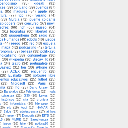
periodismo
(95)
kideak
(91)
ices
(89)
obituario
(89)
cuentos
(87)
ía
(85)
madurez
(84)
apple
(80)
ctura
(77)
top
(76)
verano
(74)
(73)
Murcia
(72)
puente colgante
asbloggers
(69)
concurso
(67)
móvil
jedrez
(66)
hdr
(66)
museo
(64)
(61)
biografías
(60)
libertad
(55)
(53)
guggenheim
(53)
radio
(53)
os Humanos
(49)
robots
(46)
juegos
or
(44)
eeepc
(43)
red
(43)
escuela
)
mapa
(42)
podcasting
(42)
tertulia
tronomía
(39)
belleza
(38)
politika20
ndicalismo
(38)
cortometraje
(36)
d
(36)
wikipedia
(36)
BiscayTIK
(34)
ia
(34)
teatro
(34)
portugalete
(33)
-Gasteiz
(31)
fon
(30)
iPhone
(30)
(29)
ACEX
(28)
encuentro
(28)
(28)
Euskaltel
(26)
software libre
entos educativos
(25)
fútbol
(25)
(23)
Microsoft
(23)
Paris
(23)
ima
(23)
hó
(23)
Darío Urzay
(22)
2)
Barakaldo
(21)
Telefónica
(21)
moda
ntziaastea
(21)
G30
(20)
Lexus
(20)
históricos
(20)
cita
(20)
cronista
(20)
a
(20)
informática
(20)
liderazgo
(20)
(20)
etb
(19)
Audi
(18)
HAMAR
(18)
8)
7alde
(17)
adolescencia
(17)
ainhoa
(17)
teruel
(17)
Donostia
(16)
EITB
(16)
15
(16)
MMRB
(16)
Sarezkuntza
(16)
6)
juego
(16)
leire
(16)
politica20
(16)
)
english
(15)
Educación Especial
(14)