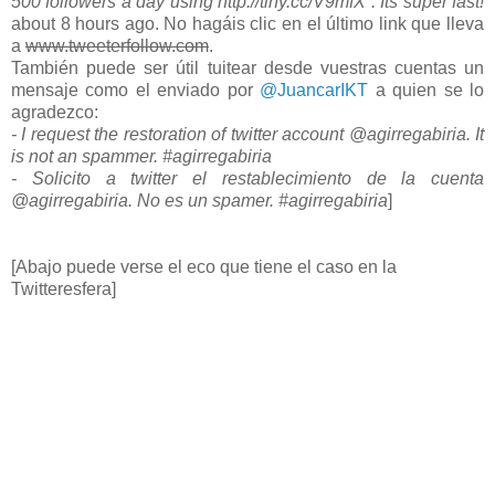
500 followers a day using http://tiny.cc/V9mfX . Its super fast!
about 8 hours ago. No hagáis clic en el último link que lleva
a
www.tweeterfollow.com
.
También puede ser útil tuitear desde vuestras cuentas un
mensaje como el enviado por
@JuancarIKT
a quien se lo
agradezco:
- I request the restoration of twitter account @agirregabiria. It
is not an spammer. #agirregabiria
- Solicito a twitter el restablecimiento de la cuenta
@agirregabiria. No es un spamer. #agirregabiria
]
[Abajo puede verse el eco que tiene el caso en la
Twitteresfera]