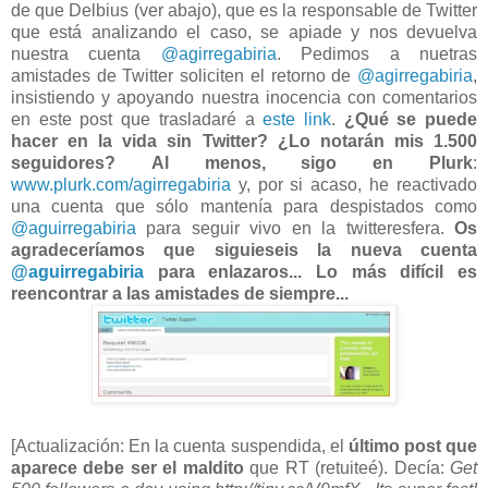
de que Delbius (ver abajo), que es la responsable de Twitter
que está analizando el caso, se apiade y nos devuelva
nuestra cuenta
@agirregabiria
. Pedimos a nuetras
amistades de Twitter soliciten el retorno de
@agirregabiria
,
insistiendo y apoyando nuestra inocencia con comentarios
en este post que trasladaré a
este link
.
¿Qué se puede
hacer en la vida sin Twitter? ¿Lo notarán mis 1.500
seguidores?
Al menos, sigo en Plurk
:
www.plurk.com/agirregabiria
y, por si acaso, he reactivado
una cuenta que sólo mantenía para despistados como
@aguirregabiria
para seguir vivo en la twitteresfera.
Os
agradeceríamos que siguieseis la nueva cuenta
@aguirregabiria
para enlazaros... Lo más difícil es
reencontrar a las amistades de siempre...
[Actualización: En la cuenta suspendida, el
último post que
aparece debe ser el maldito
que RT (retuiteé). Decía:
Get