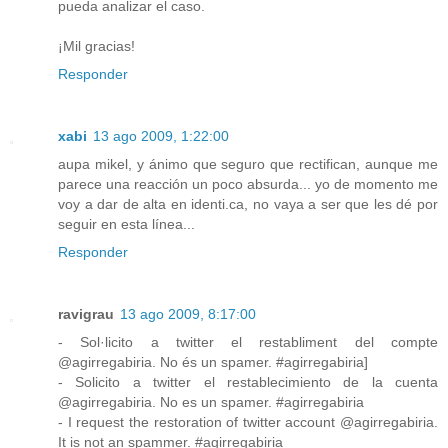
pueda analizar el caso.
¡Mil gracias!
Responder
xabi
13 ago 2009, 1:22:00
aupa mikel, y ánimo que seguro que rectifican, aunque me
parece una reacción un poco absurda... yo de momento me
voy a dar de alta en identi.ca, no vaya a ser que les dé por
seguir en esta línea...
Responder
ravigrau
13 ago 2009, 8:17:00
- Sol·licito a twitter el restabliment del compte
@agirregabiria. No és un spamer. #agirregabiria]
- Solicito a twitter el restablecimiento de la cuenta
@agirregabiria. No es un spamer. #agirregabiria
- I request the restoration of twitter account @agirregabiria.
It is not an spammer. #agirregabiria