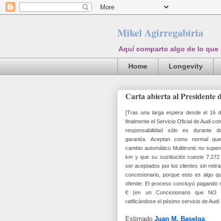
Mikel Agirregabiria
Aquí comparto algo de lo que
Home
Longevity
Carta abierta al Presidente
[Tras una larga espera desde el 16 
finalmente el Servicio Oficial de Audi c
responsabilidad sólo es durante 
garantía. Aceptan como normal qu
cambio automático Multitronic no super
km y que su sustitución cueste 7.27
ser aceptados por los clientes sin retira
concesionario, porque esto es algo q
ofende. El proceso concluyó pagando
€ (en un
Concesionario que NO e
ratificándose
el pésimo servicio de Audi
Estimado
Juan M. Baselga
: