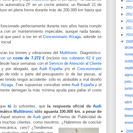
►
201
os automática ZF en un coche anterior, un Renault 21 de
►
201
tuvo en plena forma durante más de 200.000 km hasta que
►
201
►
201
funcionado perfectamente durante seis años hasta cumplir
►
201
la con un mantenimiento impecable, aunque nada barato,
►
201
ial que pasó a ser en el
Concesionario Alzaga
, adonde se
▼
200
inicial.
dici
zan los tirones y vibraciones del
Multitronic
. Diagnóstico:
novi
o con un
coste de 7.272 €
(incluso
nos cobraron 62 € por
octu
 desde hace semanas
con el
Servicio de Atención al Cliente
sept
ca y por abogado, que
Audi España
y/o el
Concesionario
o de todo o parte del presupuesto (o de las piezas, al
agos
er tenido ningún accidente- sólo es atribuible a mal diseño
juli
e
Alzaga
. Tras supuestas consultas entre
Audi España
y el
juni
amente deniegan la más mínima ayuda para paliar el coste
may
abri
 que
tú
lo solventes, que
la respuesta oficial de
Audi
marz
omático
Multitronic
sólo aguanta 100.000 km. a pesar de
febr
 Aquel anuncio de
Audi
ganó el Premio de Publicidad de
a muchos clientes, como nosotros. ¿Habremos de concluir
ener
; mecánica, cero?
¿Tendremos
►
200
 marketing viral diciendo que