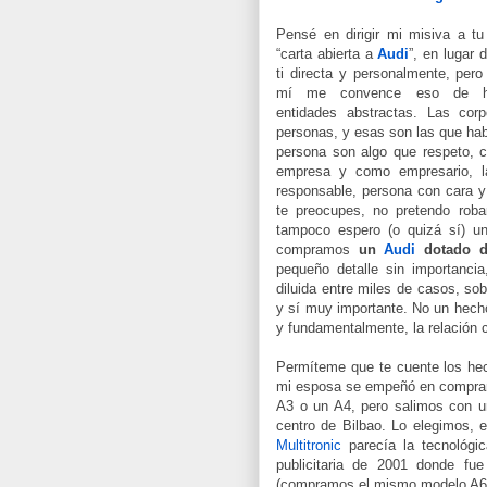
Pensé en dirigir mi misiva a t
“carta abierta a
Audi
”, en lugar 
ti directa y personalmente, per
mí me convence eso de h
entidades abstractas. Las cor
personas, y esas son las que hab
persona son algo que respeto, c
empresa y como empresario, la
responsable, persona con cara y 
te preocupes, no pretendo rob
tampoco espero (o quizá sí) un
compramos
un
Audi
dotado 
pequeño detalle sin importanci
diluida entre miles de casos, so
y sí muy importante. No un hecho
y fundamentalmente, la relación c
Permíteme que te cuente los he
mi esposa se empeñó en compra
A3 o un A4, pero salimos con u
centro de Bilbao. Lo elegimos, 
Multitronic
parecía la tecnológ
publicitaria de 2001 donde f
(compramos el mismo modelo A6, 