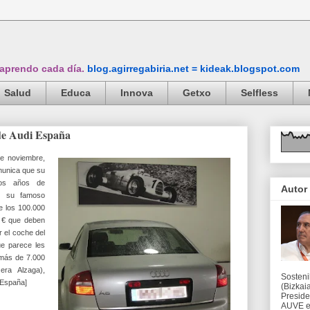
 aprendo cada día.
blog.agirregabiria.net = kideak.blogspot.com
Salud
Educa
Innova
Getxo
Selfless
 de Audi España
de noviembre,
omunica que su
dos años de
Autor
e su famoso
e los 100.000
2 € que deben
r el coche del
ue parece les
 más de 7.000
ra Alzaga),
Sosteni
 España]
(Bizkaia
Preside
AUVE en