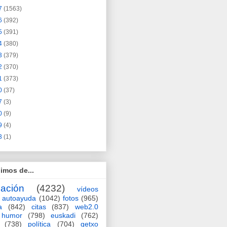
7
(1563)
6
(392)
5
(391)
4
(380)
3
(379)
2
(370)
1
(373)
0
(37)
7
(3)
0
(9)
9
(4)
3
(1)
imos de...
ación
(4232)
vídeos
autoayuda
(1042)
fotos
(965)
a
(842)
citas
(837)
web2.0
humor
(798)
euskadi
(762)
(738)
política
(704)
getxo