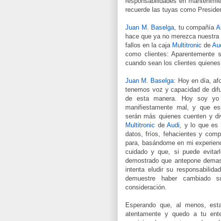
responsabilidades en mantenimie
recuerde las tuyas como Preside
Juan M. Baselga
, tu compañía
A
hace que ya no merezca nuestra c
fallos en la caja
Multitronic
de
Au
como clientes: Aparentemente s
cuando sean los clientes quiene
Juan M. Baselga
: Hoy en día, af
tenemos voz y capacidad de difu
de esta manera. Hoy soy yo 
manifiestamente mal, y que es
serán más quienes cuenten y div
Multitronic
de
Audi
, y lo que es
datos, fríos, fehacientes y com
para, basándome en mi experien
cuidado y que, si puede evitar
demostrado que antepone demasi
intenta eludir su responsabili
demuestre haber cambiado s
consideración.
Esperando que, al menos, esta
atentamente y quedo a tu ent