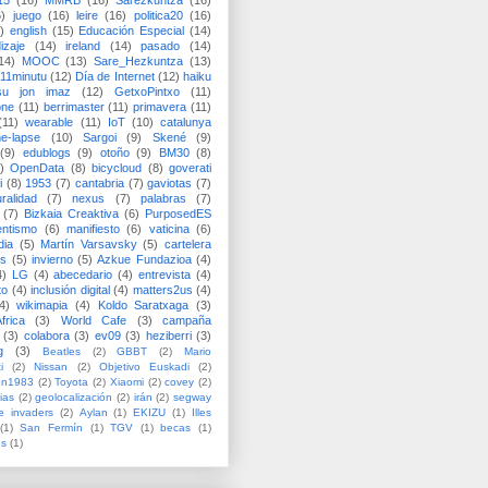
15
(16)
MMRB
(16)
Sarezkuntza
(16)
6)
juego
(16)
leire
(16)
politica20
(16)
)
english
(15)
Educación Especial
(14)
izaje
(14)
ireland
(14)
pasado
(14)
14)
MOOC
(13)
Sare_Hezkuntza
(13)
11minutu
(12)
Día de Internet
(12)
haiku
su jon imaz
(12)
GetxoPintxo
(11)
one
(11)
berrimaster
(11)
primavera
(11)
(11)
wearable
(11)
IoT
(10)
catalunya
me-lapse
(10)
Sargoi
(9)
Skené
(9)
(9)
edublogs
(9)
otoño
(9)
BM30
(8)
)
OpenData
(8)
bicycloud
(8)
goverati
i
(8)
1953
(7)
cantabria
(7)
gaviotas
(7)
uralidad
(7)
nexus
(7)
palabras
(7)
(7)
Bizkaia Creaktiva
(6)
PurposedES
entismo
(6)
manifiesto
(6)
vaticina
(6)
dia
(5)
Martín Varsavsky
(5)
cartelera
ss
(5)
invierno
(5)
Azkue Fundazioa
(4)
4)
LG
(4)
abecedario
(4)
entrevista
(4)
to
(4)
inclusión digital
(4)
matters2us
(4)
4)
wikimapia
(4)
Koldo Saratxaga
(3)
frica
(3)
World Cafe
(3)
campaña
(3)
colabora
(3)
ev09
(3)
heziberri
(3)
g
(3)
Beatles
(2)
GBBT
(2)
Mario
i
(2)
Nissan
(2)
Objetivo Euskadi
(2)
ón1983
(2)
Toyota
(2)
Xiaomi
(2)
covey
(2)
ias
(2)
geolocalización
(2)
irán
(2)
segway
e invaders
(2)
Aylan
(1)
EKIZU
(1)
Illes
(1)
San Fermín
(1)
TGV
(1)
becas
(1)
es
(1)