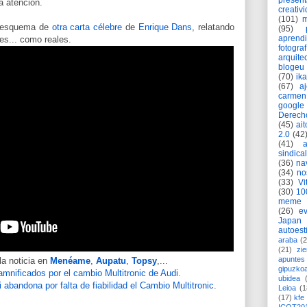
present
a atención.
creativ
(101)
m
l esquema de
otra carta célebre
de
Enrique Dans
, relatando
(95)
aprend
es... como reales.
fotograf
arquite
blogeu
(70)
ik
(67)
a
carmen
google
Derech
(45)
ait
2.0
(42
(41)
sindica
(36)
na
(34)
no
(33)
Vi
(30)
10
meme
(26)
ev
Japan
autoest
araba
(2
(21)
zie
apuntes 
la noticia en
Menéame
,
Aupatu
,
Topsy
,...
gipuzko
mnificados por el cambio Multitronic de Audi
.
ubidea
 abandona por falta de fiabilidad el Cambio Multitronic
.
Leioa
(1
(17)
kfe