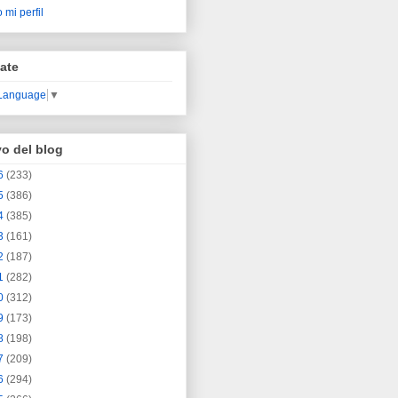
 mi perfil
ate
 Language
▼
vo del blog
6
(233)
5
(386)
4
(385)
3
(161)
2
(187)
1
(282)
0
(312)
9
(173)
8
(198)
7
(209)
6
(294)