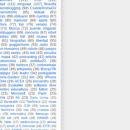
aciones
(121)
USA
(111)
idad
(111)
lenguaje
(107)
filosofía
icroblogging
(98)
ClubdeRomaGV
periodismo
(95)
kideak
(91)
ices
(89)
obituario
(89)
cuentos
(87)
ía
(85)
madurez
(84)
apple
(80)
ctura
(77)
top
(76)
verano
(74)
(73)
Murcia
(72)
puente colgante
asbloggers
(69)
concurso
(67)
móvil
jedrez
(66)
hdr
(66)
museo
(64)
(61)
biografías
(60)
libertad
(55)
(53)
guggenheim
(53)
radio
(53)
os Humanos
(49)
robots
(46)
juegos
or
(44)
eeepc
(43)
red
(43)
escuela
)
mapa
(42)
podcasting
(42)
tertulia
astronomía
(38)
politika20
(38)
lismo
(38)
belleza
(37)
cortometraje
vidad
(36)
wikipedia
(36)
BiscayTIK
stalgia
(34)
teatro
(34)
portugalete
toria-Gasteiz
(31)
fon
(30)
iPhone
0i4e
(29)
ACEX
(28)
encuentro
(28)
(28)
Euskaltel
(26)
software libre
entos educativos
(25)
fútbol
(25)
(23)
Microsoft
(23)
Paris
(23)
ima
(23)
hó
(23)
Darío Urzay
(22)
2)
Barakaldo
(21)
Telefónica
(21)
moda
ntziaastea
(21)
G30
(20)
Lexus
(20)
históricos
(20)
cita
(20)
cronista
(20)
a
(20)
informática
(20)
liderazgo
(20)
(20)
etb
(19)
Audi
(18)
HAMAR
(18)
8)
7alde
(17)
adolescencia
(17)
ainhoa
(17)
teruel
(17)
Donostia
(16)
EITB
(16)