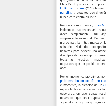
Elvis Presley resucita y se pone
Multitronic
de
Audi
)? Ya hemos 
por eBay
y estamos con el guión
nunca este contra-anuncio.
Porque seamos serios,
Juan M.
incidentes pueden pasarle a cu
dicen, simplemente, “
shit ha
simplemente salen mal. Pero est
menos para la mítica marca en l
seis años. Nadie de tu compañía
nosotros para ofrecer una atenc
disculpas de ningún tipo, ni pa
todas las molestias – muchas 
respuesta que he podido obtene
años...
Por el momento, preferimos no
problemas buscando sólo en cast
el momento, la creación de un
G
español) de damnificados por la
esperanza en que sepas resolv
reparación que casi supera el
supuesto, estoy muy agrade