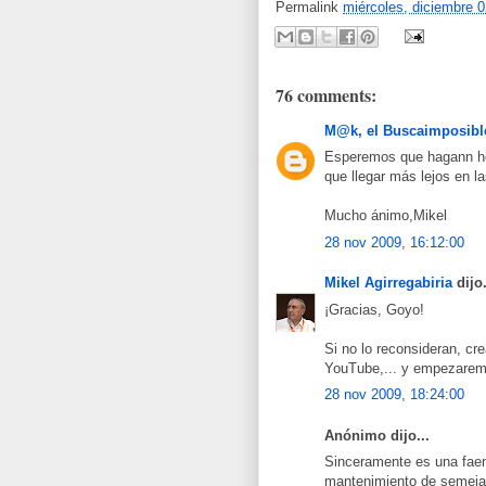
Permalink
miércoles, diciembre 0
76 comments:
M@k, el Buscaimposibl
Esperemos que hagann hon
que llegar más lejos en l
Mucho ánimo,Mikel
28 nov 2009, 16:12:00
Mikel Agirregabiria
dijo.
¡Gracias, Goyo!
Si no lo reconsideran, cr
YouTube,... y empezaremo
28 nov 2009, 18:24:00
Anónimo dijo...
Sinceramente es una faena
mantenimiento de semejan