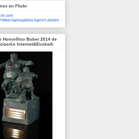
nes en Flickr
ick
r
.com
f
Mikel Agirregabiria Agirre's photos
o Honorífico Buber 2014 de
ociación Internet&Euskadi