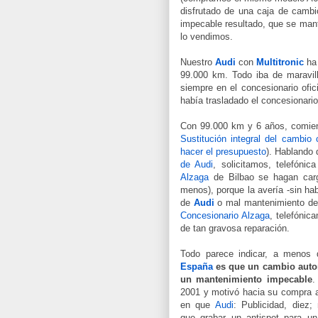
disfrutado de una caja de cambi
impecable resultado, que se man
lo vendimos.
Nuestro
Audi
con
Multitronic
ha 
99.000 km. Todo iba de maravil
siempre en el concesionario ofic
había trasladado el concesionario 
Con 99.000 km y 6 años, comien
Sustitución integral del cambi
hacer el presupuesto
). Hablando
de Audi
,
solicitamos, telefóni
Alzaga
de Bilbao se hagan carg
menos), porque la avería -sin hab
de
Audi
o mal mantenimiento d
Concesionario Alzaga
, telefónic
de tan gravosa reparación.
Todo parece indicar, a menos
España
es que un cambio aut
un mantenimiento impecable
.
2001 y motivó hacia su compra 
en que
Audi
: Publicidad, diez
que grabar un antispot para un