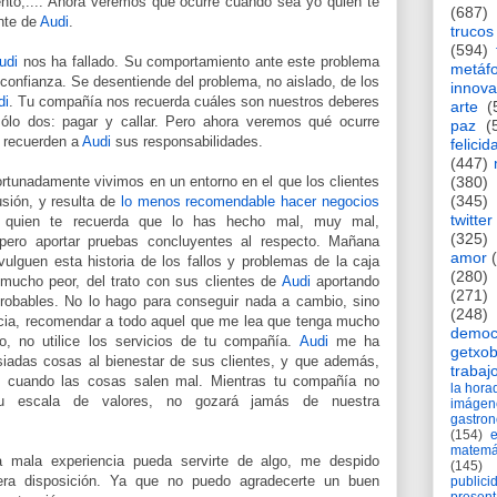
nto,.... Ahora veremos qué ocurre cuando sea yo quien te
(687)
nte de
Audi
.
trucos
(594)
udi
nos ha fallado. Su comportamiento ante este problema
metáf
onfianza. Se desentiende del problema, no aislado, de los
innova
di
. Tu compañía nos recuerda cuáles son nuestros deberes
arte
(
ólo dos: pagar y callar. Pero ahora veremos qué ocurre
paz
(
s recuerden a
Audi
sus responsabilidades.
felicid
(447)
ortunadamente vivimos en un entorno en el que los clientes
(380)
(345)
sión, y resulta de
lo menos recomendable hacer negocios
twitter
quien te recuerda que lo has hecho mal, muy mal,
(325)
pero aportar pruebas concluyentes al respecto. Mañana
amor
ulguen esta historia de los fallos y problemas de la caja
(280)
 mucho peor, del trato con sus clientes de
Audi
aportando
(271)
probables. No lo hago para conseguir nada a cambio, sino
(248)
cia, recomendar a todo aquel que me lea que tenga mucho
democ
lo, no utilice los servicios de tu compañía.
Audi
me ha
getxob
adas cosas al bienestar de sus clientes, y que además,
trabaj
dad cuando las cosas salen mal. Mientras tu compañía no
la hor
u escala de valores, no gozará jamás de nuestra
imágen
gastro
(154)
matemá
 mala experiencia pueda servirte de algo, me despido
(145)
era disposición. Ya que no puedo agradecerte un buen
publici