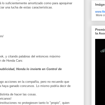
tá lo suficientemente amortizado como para apoquinar
Imáge
ciar una lucha de estas características.
www.
fl
More o
.
Premi
la As
om/
ok, y citando palabras del entonces máximo
n de Honda Cars:
publicidad, Honda lo invierte en Control de
ngo acciones en la compañía, pero no recuerdo que
a haya ganado concursos. Lo mismo podría decir de
distinta de hacer las cosas.
ericanos!
instituciones no protegiesen tanto lo "propio", quien