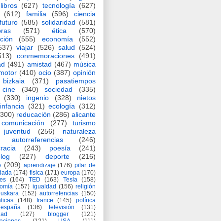
libros
(627)
tecnología
(627)
(612)
familia
(596)
ciencia
futuro
(585)
solidaridad
(581)
oras
(571)
ética
(570)
ción
(555)
economía
(552)
537)
viajar
(526)
salud
(524)
513)
conmemoraciones
(491)
ad
(491)
amistad
(467)
música
motor
(410)
ocio
(387)
opinión
bizkaia
(371)
pasatiempos
cine
(340)
sociedad
(335)
(330)
ingenio
(328)
nietos
infancia
(321)
ecología
(312)
(300)
reducación
(286)
alicante
comunicación
(277)
turismo
juventud
(256)
naturaleza
autorreferencias
(246)
racia
(243)
poesía
(241)
log
(227)
deporte
(216)
o
(209)
aprendizaje
(176)
pilar de
adada
(174)
física
(171)
europa
(170)
es
(164)
TED
(163)
Tesla
(158)
nomía
(157)
igualdad
(156)
religión
euskara
(152)
autorrefencias
(150)
ticas
(148)
france
(145)
polírica
españa
(136)
televisión
(131)
dad
(127)
blogger
(121)