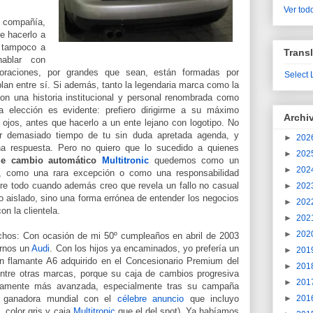
Ver todo
u compañía,
de hacerlo a
o tampoco a
Transl
ablar con
poraciones, por grandes que sean, están formadas por
Select
lan entre sí. Si además, tanto la legendaria marca como la
on una historia institucional y personal renombrada como
 elección es evidente: prefiero dirigirme a su máximo
Archi
ojos, antes que hacerlo a un ente lejano con logotipo. No
ar demasiado tiempo de tu sin duda apretada agenda, y
►
202
a respuesta. Pero no quiero que lo sucedido a quienes
►
202
de cambio automático
Multitronic
quedemos como un
►
202
a, como una rara excepción o como una responsabilidad
bre todo cuando además creo que revela un fallo no casual
►
202
 aislado, sino una forma errónea de entender los negocios
►
202
on la clientela.
►
202
►
202
chos: Con ocasión de mi 50º cumpleaños en abril de 2003
rnos un
Audi
. Con los hijos ya encaminados, yo prefería un
►
201
n flamante A6 adquirido en el Concesionario Premium del
►
201
entre otras marcas, porque su caja de cambios progresiva
►
201
icamente más avanzada, especialmente tras su campaña
ue ganadora mundial con el
célebre anuncio
que incluyo
►
201
color gris y caja
Multitronic
que el del spot). Ya habíamos