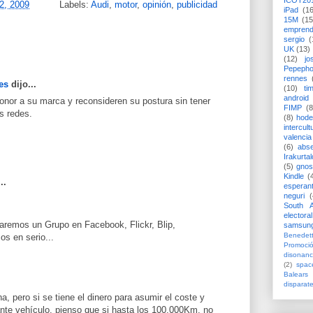
ICOT20
2, 2009
Labels:
Audi
,
motor
,
opinión
,
publicidad
iPad
(1
15M
(15
emprend
sergio
(
UK
(13)
(12)
jo
Pepeph
rennes
es
dijo...
(10)
ti
android
or a su marca y reconsideren su postura sin tener
FIMP
(8
as redes.
(8)
hode
intercult
valencia
(6)
abs
Irakurtal
(5)
gno
Kindle
(
..
esperan
neguri
(
South A
electoral
earemos un Grupo en Facebook, Flickr, Blip,
samsun
Benedett
s en serio...
Promoci
disonanc
(2)
spac
Balears
disparat
, pero si se tiene el dinero para asumir el coste y
te vehículo, pienso que si hasta los 100.000Km. no