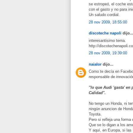
se estropeó, el coche es
con el gasto y no para ini
Un saludo cordial.
28 nov 2009, 18:55:00
discoteche napoli
dijo..
interesantisimo tema.
http://discotechenapoli.c
28 nov 2009, 19:39:00
naialor
dijo...
Como te decía en Facebo
responsable de innovació
"lo que Audi 'gasta' en 
Calidad".
No tengo un Honda, ni te
ningún anuncion de Hond
Toyota.
Pero si refleja una forma 
Que se lo digan a los am
Y aquí, en Europa, si las 