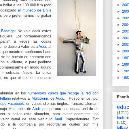
 a bailar a los 100.000 Km (con
►
200
localizado
el muñeco de Elvis
►
200
, pero preferiríamos no grabar
►
200
►
200
 Baselga
: No vale decir estos
►
200
alquiera. Los norteamericanos
►
200
ppens
”, a veces las cosas
►
200
o no debiera valer para
Audi
, al
►
200
a que nosotros confiamos hace
 se ha puesto en contacto con
►
199
ión al cliente, o para pedirme
►
199
ra compensarme en modo alguno
►
198
– sufridas. Nadie. La única
r, es que el coche tiene seis
►
198
 abundar en los
numerosos casos que recoge la red con
Escrib
ellano
relativos al
Multitronic
de
Audi
,... Posponemos, por
rupo Facebook
, en varios idiomas (inglés, francés, alemán,
educ
 caja
Multitronic
de
Audi
, porque aún nos queda un hilo de
(1211)
er o paliar esta situación, para evitar acometer una
histori
 valor venal de este vehículo
Audi
. Impresionante. Por
(810)
cido a tu compañía por recordarme cuáles son mis
bilbao