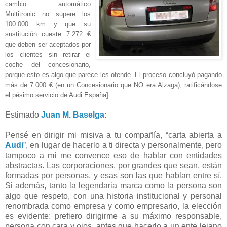
cambio automático
Multitronic no supere los
100.000 km y que su
sustitución cueste 7.272 €
que deben ser aceptados por
los clientes sin retirar el
coche del concesionario,
porque esto es algo que parece les ofende. El proceso concluyó pagando
más de 7.000 € (en un
Concesionario que NO era Alzaga), ratificándose
el pésimo servicio de Audi España]
Estimado
Juan M. Baselga
:
Pensé en dirigir mi misiva a tu compañía, “carta abierta a
Audi
”, en lugar de hacerlo a ti directa y personalmente, pero
tampoco a mí me convence eso de hablar con entidades
abstractas. Las corporaciones, por grandes que sean, están
formadas por personas, y esas son las que hablan entre sí.
Si además, tanto la legendaria marca como la persona son
algo que respeto, con una historia institucional y personal
renombrada como empresa y como empresario, la elección
es evidente: prefiero dirigirme a su máximo responsable,
persona con cara y ojos, antes que hacerlo a un ente lejano