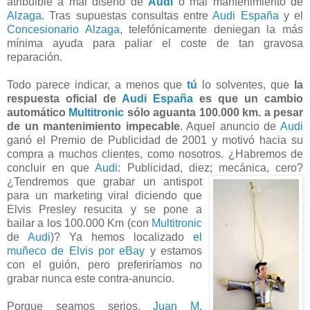
atribuible a mal diseño de
Audi
o mal mantenimiento de
Alzaga
. Tras supuestas consultas entre
Audi España
y el
Concesionario Alzaga
, telefónicamente deniegan la más
mínima ayuda para paliar el coste de tan gravosa
reparación.
Todo parece indicar, a menos que
tú
lo solventes, que
la
respuesta oficial de
Audi España
es que un cambio
automático
Multitronic
sólo aguanta 100.000 km. a pesar
de un mantenimiento impecable
. Aquel anuncio de
Audi
ganó el Premio de Publicidad de 2001 y motivó hacia su
compra a muchos clientes, como nosotros. ¿Habremos de
concluir en que
Audi
: Publicidad, diez; mecánica, cero?
¿Tendremos que grabar un antispot
para un marketing viral diciendo que
Elvis Presley resucita y se pone a
bailar a los 100.000 Km (con
Multitronic
de
Audi
)? Ya hemos localizado
el
muñeco de Elvis por eBay
y estamos
con el guión, pero preferiríamos no
grabar nunca este contra-anuncio.
Porque seamos serios,
Juan M.