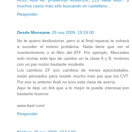
AUDI
;
Audi A6: problemas Multitronic
;
¿Es fiable Audi?
; y
muchos casos más sólo buscando en castellano
,...
Responder
Desde Meneame
29 nov 2009, 19:24:00
No te quiero desilusionar, pero si al final reparas te volverá
a suceder el mismo problema. Nada tiene que ver el
mantenimiento o el filtro del ATF. Por ejemplo, Mercedes
solo monta este tipo de cambio en la clase A y B, motores
con un par motor bastante modesto.
Los cambios ZF son cambios de trenes epicicloidales,
están pensados para resistir mucho mas par que los CVT.
Por eso tu anterior Audi no tuvo esta clase de avería.
Aquí te dejo un link que a lo mejor te puede interesar,son
bastante buenos:
www.ttasl.com/
Responder