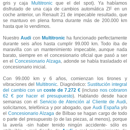
gris y caja
Multitronic
que el del spot). Ya habíamos
disfrutado de una caja de cambios automática ZF en un
coche anterior, un Renault 21 de impecable resultado, que
se mantuvo en plena forma durante más de 200.000 km
hasta que lo vendimos.
Nuestro
Audi
con
Multitronic
ha funcionado perfectamente
durante seis años hasta cumplir 99.000 km. Todo iba de
maravilla con un mantenimiento impecable, aunque nada
barato, siempre en el concesionario oficial que pasó a ser
en el
Concesionario Alzaga
, adonde se había trasladado el
concesionario inicial.
Con 99.000 km y 6 años, comienzan los tirones y
vibraciones del
Multitronic
. Diagnóstico:
Sustitución integral
del cambio con un
coste de 7.272 €
(incluso
nos cobraron
62 € por hacer el presupuesto
). Hablando desde hace
semanas
con el
Servicio de Atención al Cliente de Audi
,
solicitamos, telefónica y por abogado, que
Audi España
y/o
el
Concesionario Alzaga
de Bilbao se hagan cargo de todo
o parte del presupuesto (o de las piezas, al menos), porque
la avería -sin haber tenido ningún accidente- sólo es