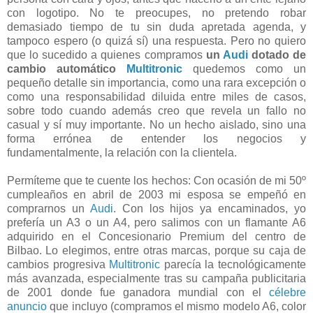
con logotipo. No te preocupes, no pretendo robar
demasiado tiempo de tu sin duda apretada agenda, y
tampoco espero (o quizá sí) una respuesta. Pero no quiero
que lo sucedido a quienes compramos
un
Audi
dotado de
cambio automático
Multitronic
quedemos como un
pequeño detalle sin importancia, como una rara excepción o
como una responsabilidad diluida entre miles de casos,
sobre todo cuando además creo que revela un fallo no
casual y sí muy importante. No un hecho aislado, sino una
forma errónea de entender los negocios y
fundamentalmente, la relación con la clientela.
Permíteme que te cuente los hechos: Con ocasión de mi 50º
cumpleaños en abril de 2003 mi esposa se empeñó en
comprarnos un
Audi
. Con los hijos ya encaminados, yo
prefería un A3 o un A4, pero salimos con un flamante A6
adquirido en el Concesionario Premium del centro de
Bilbao. Lo elegimos, entre otras marcas, porque su caja de
cambios progresiva
Multitronic
parecía la tecnológicamente
más avanzada, especialmente tras su campaña publicitaria
de 2001 donde fue ganadora mundial con el
célebre
anuncio
que incluyo (compramos el mismo modelo A6, color