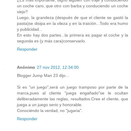
¿Es más importante, digno alguien con traje y conduciendo
un coche caro, que otro con barba y conduciendo un coche
viejo?
Luego, la grandeza (después de que el cliente se gastó la
pasta)se disipa en la vileza y en la traición...Todo era humo
y publicidad...
En esto hay dos partes...la primera es pagar el coche y la
segunda es (y más cara)conservarlo.
Responder
Anónimo
27 nov 2012, 12:34:00
Blogger Jump Man 23 dijo...
Si es "un juego",será un juego tramposo por parte de la
marca,pues al cliente "juega engañado"se le ocultan
deliberadamente las reglas, resultados.Cree el cliente, que
juega a un juego serio y honorable.
Conociéndo la verdad, no "jugaria".
Responder