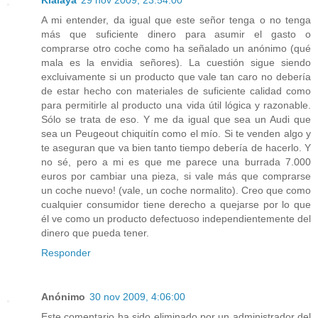
Kialaya
29 nov 2009, 23:54:00
A mi entender, da igual que este señor tenga o no tenga
más que suficiente dinero para asumir el gasto o
comprarse otro coche como ha señalado un anónimo (qué
mala es la envidia señores). La cuestión sigue siendo
excluivamente si un producto que vale tan caro no debería
de estar hecho con materiales de suficiente calidad como
para permitirle al producto una vida útil lógica y razonable.
Sólo se trata de eso. Y me da igual que sea un Audi que
sea un Peugeout chiquitín como el mío. Si te venden algo y
te aseguran que va bien tanto tiempo debería de hacerlo. Y
no sé, pero a mi es que me parece una burrada 7.000
euros por cambiar una pieza, si vale más que comprarse
un coche nuevo! (vale, un coche normalito). Creo que como
cualquier consumidor tiene derecho a quejarse por lo que
él ve como un producto defectuoso independientemente del
dinero que pueda tener.
Responder
Anónimo
30 nov 2009, 4:06:00
Este comentario ha sido eliminado por un administrador del