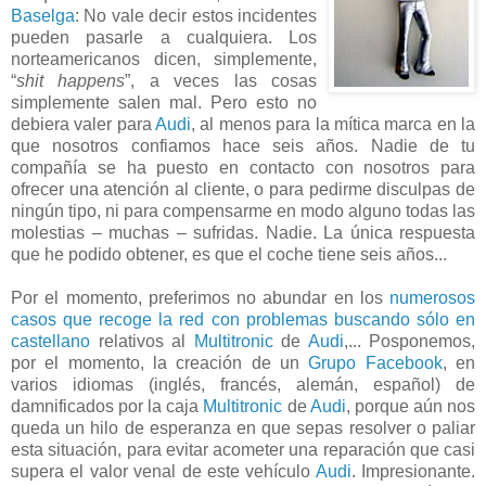
Baselga
: No vale decir estos incidentes
pueden pasarle a cualquiera. Los
norteamericanos dicen, simplemente,
“
shit happens
”, a veces las cosas
simplemente salen mal. Pero esto no
debiera valer para
Audi
, al menos para la mítica marca en la
que nosotros confiamos hace seis años. Nadie de tu
compañía se ha puesto en contacto con nosotros para
ofrecer una atención al cliente, o para pedirme disculpas de
ningún tipo, ni para compensarme en modo alguno todas las
molestias – muchas – sufridas. Nadie. La única respuesta
que he podido obtener, es que el coche tiene seis años...
Por el momento, preferimos no abundar en los
numerosos
casos que recoge la red con problemas buscando sólo en
castellano
relativos al
Multitronic
de
Audi
,... Posponemos,
por el momento, la creación de un
Grupo Facebook
, en
varios idiomas (inglés, francés, alemán, español) de
damnificados por la caja
Multitronic
de
Audi
, porque aún nos
queda un hilo de esperanza en que sepas resolver o paliar
esta situación, para evitar acometer una reparación que casi
supera el valor venal de este vehículo
Audi
. Impresionante.