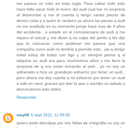
me parece un robo en toda regla. Para cabiar todo esto
hace falta sacar todo el morro del audi cual fue mi sorpresa
al desmontar q me di cuenta q tengo varias piezas de
dentro rotas y a quien le reclamo yo ahora las piezas q audi
no me sustitullo en su momento porqe hace mas de 4 años
del accidente , e estado en el concesionario de audi q me
reparo el veiculi y me dicen q es culpa del perito q les dijo
que lo colocaran como pudieran me parece que una
compañia como audi no tendria q permitir esto , asi q amigo
mikel estoy de todas con tigo y yo siempre pense q si
adquiria un audi era para muchisimos años y me llevo la
sorpresa de q nos estan tomando el pelo , yo no soy un
adinerado e hice un grandioso esfuerzo por tener un audi ,
pero ahora me doy cuenta q mi esfuerzo por tener un audi
a sido en vano gracias por leer lo que o escribo un saludo y
denunciemos esto todos .
Responder
may69
5 sept 2011, 11:09:00
quiero pedir disculpas por mis faltas de ortografia no soy un