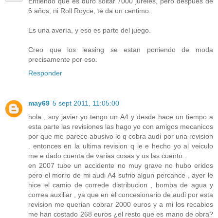
Entiendo que es duro soltar 7000 jureles, pero despues de
6 años, ni Roll Royce, te da un centimo.
Es una avería, y eso es parte del juego.
Creo que los leasing se estan poniendo de moda
precisamente por eso.
Responder
may69
5 sept 2011, 11:05:00
hola , soy javier yo tengo un A4 y desde hace un tiempo a
esta parte las revisiones las hago yo con amigos mecanicos
por que me parece abusivo lo q cobra audi por una revision
. entonces en la ultima revision q le e hecho yo al veiculo
me e dado cuenta de varias cosas y os las cuento .
en 2007 tube un accidente no muy grave no hubo eridos
pero el morro de mi audi A4 sufrio algun percance , ayer le
hice el camio de correde distribucion , bomba de agua y
correa auxiliar , ya que en el concesionario de audi por esta
revision me querian cobrar 2000 euros y a mi los recabios
me han costado 268 euros ¿el resto que es mano de obra?