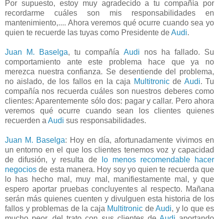
Por supuesto, estoy muy agradecido a tu compañía por
recordarme cuáles son mis responsabilidades en
mantenimiento,.... Ahora veremos qué ocurre cuando sea yo
quien te recuerde las tuyas como Presidente de
Audi
.
Juan M. Baselga
, tu compañía
Audi
nos ha fallado. Su
comportamiento ante este problema hace que ya no
merezca nuestra confianza. Se desentiende del problema,
no aislado, de los fallos en la caja
Multitronic
de
Audi
. Tu
compañía nos recuerda cuáles son nuestros deberes como
clientes: Aparentemente sólo dos: pagar y callar. Pero ahora
veremos qué ocurre cuando sean los clientes quienes
recuerden a
Audi
sus responsabilidades.
Juan M. Baselga
: Hoy en día, afortunadamente vivimos en
un entorno en el que los clientes tenemos voz y capacidad
de difusión, y resulta de
lo menos recomendable hacer
negocios
de esta manera. Hoy soy yo quien te recuerda que
lo has hecho mal, muy mal, manifiestamente mal, y que
espero aportar pruebas concluyentes al respecto. Mañana
serán más quienes cuenten y divulguen esta historia de los
fallos y problemas de la caja
Multitronic
de
Audi
, y lo que es
mucho peor, del trato con sus clientes de
Audi
aportando