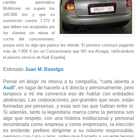
cambio automático
Multitronic no supere los
100.000 km y que su
sustitución cueste 7.272 €
que deben ser aceptados por
los clientes sin retirar el
coche del concesionario,
porque esto es algo que parece les ofende. El proceso concluyó pagando
más de 7.000 € (en un
Concesionario que NO era Alzaga), ratificándose
el pésimo servicio de Audi España]
Estimado
Juan M. Baselga
:
Pensé en dirigir mi misiva a tu compañía, “carta abierta a
Audi
”, en lugar de hacerlo a ti directa y personalmente, pero
tampoco a mí me convence eso de hablar con entidades
abstractas. Las corporaciones, por grandes que sean, están
formadas por personas, y esas son las que hablan entre sí.
Si además, tanto la legendaria marca como la persona son
algo que respeto, con una historia institucional y personal
renombrada como empresa y como empresario, la elección
es evidente: prefiero dirigirme a su máximo responsable,
persona con cara y ojos, antes que hacerlo a un ente lejano