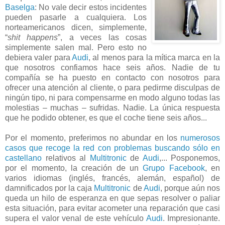
Baselga
: No vale decir estos incidentes
pueden pasarle a cualquiera. Los
norteamericanos dicen, simplemente,
“
shit happens
”, a veces las cosas
simplemente salen mal. Pero esto no
debiera valer para
Audi
, al menos para la mítica marca en la
que nosotros confiamos hace seis años. Nadie de tu
compañía se ha puesto en contacto con nosotros para
ofrecer una atención al cliente, o para pedirme disculpas de
ningún tipo, ni para compensarme en modo alguno todas las
molestias – muchas – sufridas. Nadie. La única respuesta
que he podido obtener, es que el coche tiene seis años...
Por el momento, preferimos no abundar en los
numerosos
casos que recoge la red con problemas buscando sólo en
castellano
relativos al
Multitronic
de
Audi
,... Posponemos,
por el momento, la creación de un
Grupo Facebook
, en
varios idiomas (inglés, francés, alemán, español) de
damnificados por la caja
Multitronic
de
Audi
, porque aún nos
queda un hilo de esperanza en que sepas resolver o paliar
esta situación, para evitar acometer una reparación que casi
supera el valor venal de este vehículo
Audi
. Impresionante.