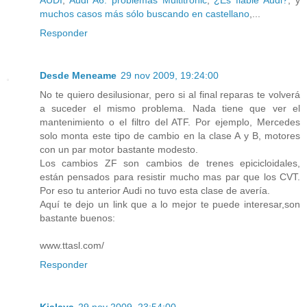
AUDI
;
Audi A6: problemas Multitronic
;
¿Es fiable Audi?
; y
muchos casos más sólo buscando en castellano
,...
Responder
Desde Meneame
29 nov 2009, 19:24:00
No te quiero desilusionar, pero si al final reparas te volverá
a suceder el mismo problema. Nada tiene que ver el
mantenimiento o el filtro del ATF. Por ejemplo, Mercedes
solo monta este tipo de cambio en la clase A y B, motores
con un par motor bastante modesto.
Los cambios ZF son cambios de trenes epicicloidales,
están pensados para resistir mucho mas par que los CVT.
Por eso tu anterior Audi no tuvo esta clase de avería.
Aquí te dejo un link que a lo mejor te puede interesar,son
bastante buenos:
www.ttasl.com/
Responder