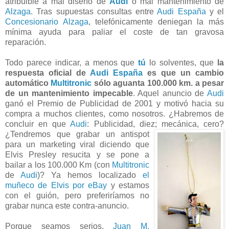
atribuible a mal diseño de
Audi
o mal mantenimiento de
Alzaga
. Tras supuestas consultas entre
Audi España
y el
Concesionario Alzaga
, telefónicamente deniegan la más
mínima ayuda para paliar el coste de tan gravosa
reparación.
Todo parece indicar, a menos que
tú
lo solventes, que
la
respuesta oficial de
Audi España
es que un cambio
automático
Multitronic
sólo aguanta 100.000 km. a pesar
de un mantenimiento impecable
. Aquel anuncio de
Audi
ganó el Premio de Publicidad de 2001 y motivó hacia su
compra a muchos clientes, como nosotros. ¿Habremos de
concluir en que
Audi
: Publicidad, diez; mecánica, cero?
¿Tendremos que grabar un antispot
para un marketing viral diciendo que
Elvis Presley resucita y se pone a
bailar a los 100.000 Km (con
Multitronic
de
Audi
)? Ya hemos localizado
el
muñeco de Elvis por eBay
y estamos
con el guión, pero preferiríamos no
grabar nunca este contra-anuncio.
Porque seamos serios,
Juan M.