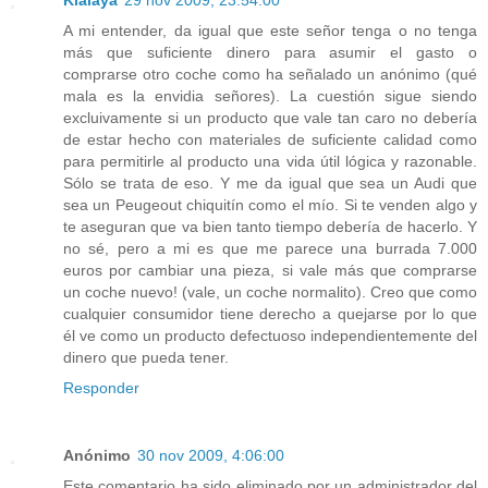
Kialaya
29 nov 2009, 23:54:00
A mi entender, da igual que este señor tenga o no tenga
más que suficiente dinero para asumir el gasto o
comprarse otro coche como ha señalado un anónimo (qué
mala es la envidia señores). La cuestión sigue siendo
excluivamente si un producto que vale tan caro no debería
de estar hecho con materiales de suficiente calidad como
para permitirle al producto una vida útil lógica y razonable.
Sólo se trata de eso. Y me da igual que sea un Audi que
sea un Peugeout chiquitín como el mío. Si te venden algo y
te aseguran que va bien tanto tiempo debería de hacerlo. Y
no sé, pero a mi es que me parece una burrada 7.000
euros por cambiar una pieza, si vale más que comprarse
un coche nuevo! (vale, un coche normalito). Creo que como
cualquier consumidor tiene derecho a quejarse por lo que
él ve como un producto defectuoso independientemente del
dinero que pueda tener.
Responder
Anónimo
30 nov 2009, 4:06:00
Este comentario ha sido eliminado por un administrador del