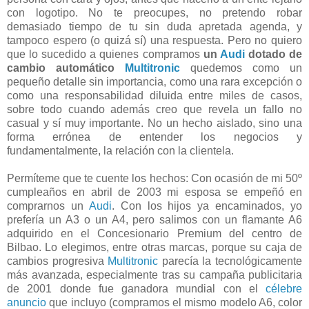
con logotipo. No te preocupes, no pretendo robar
demasiado tiempo de tu sin duda apretada agenda, y
tampoco espero (o quizá sí) una respuesta. Pero no quiero
que lo sucedido a quienes compramos
un
Audi
dotado de
cambio automático
Multitronic
quedemos como un
pequeño detalle sin importancia, como una rara excepción o
como una responsabilidad diluida entre miles de casos,
sobre todo cuando además creo que revela un fallo no
casual y sí muy importante. No un hecho aislado, sino una
forma errónea de entender los negocios y
fundamentalmente, la relación con la clientela.
Permíteme que te cuente los hechos: Con ocasión de mi 50º
cumpleaños en abril de 2003 mi esposa se empeñó en
comprarnos un
Audi
. Con los hijos ya encaminados, yo
prefería un A3 o un A4, pero salimos con un flamante A6
adquirido en el Concesionario Premium del centro de
Bilbao. Lo elegimos, entre otras marcas, porque su caja de
cambios progresiva
Multitronic
parecía la tecnológicamente
más avanzada, especialmente tras su campaña publicitaria
de 2001 donde fue ganadora mundial con el
célebre
anuncio
que incluyo (compramos el mismo modelo A6, color