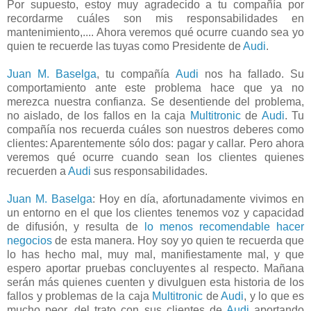
Por supuesto, estoy muy agradecido a tu compañía por
recordarme cuáles son mis responsabilidades en
mantenimiento,.... Ahora veremos qué ocurre cuando sea yo
quien te recuerde las tuyas como Presidente de
Audi
.
Juan M. Baselga
, tu compañía
Audi
nos ha fallado. Su
comportamiento ante este problema hace que ya no
merezca nuestra confianza. Se desentiende del problema,
no aislado, de los fallos en la caja
Multitronic
de
Audi
. Tu
compañía nos recuerda cuáles son nuestros deberes como
clientes: Aparentemente sólo dos: pagar y callar. Pero ahora
veremos qué ocurre cuando sean los clientes quienes
recuerden a
Audi
sus responsabilidades.
Juan M. Baselga
: Hoy en día, afortunadamente vivimos en
un entorno en el que los clientes tenemos voz y capacidad
de difusión, y resulta de
lo menos recomendable hacer
negocios
de esta manera. Hoy soy yo quien te recuerda que
lo has hecho mal, muy mal, manifiestamente mal, y que
espero aportar pruebas concluyentes al respecto. Mañana
serán más quienes cuenten y divulguen esta historia de los
fallos y problemas de la caja
Multitronic
de
Audi
, y lo que es
mucho peor, del trato con sus clientes de
Audi
aportando