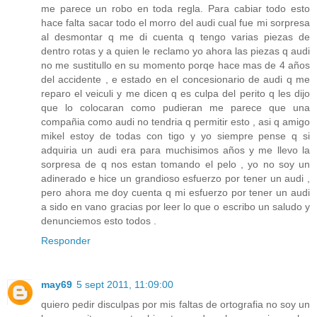
me parece un robo en toda regla. Para cabiar todo esto
hace falta sacar todo el morro del audi cual fue mi sorpresa
al desmontar q me di cuenta q tengo varias piezas de
dentro rotas y a quien le reclamo yo ahora las piezas q audi
no me sustitullo en su momento porqe hace mas de 4 años
del accidente , e estado en el concesionario de audi q me
reparo el veiculi y me dicen q es culpa del perito q les dijo
que lo colocaran como pudieran me parece que una
compañia como audi no tendria q permitir esto , asi q amigo
mikel estoy de todas con tigo y yo siempre pense q si
adquiria un audi era para muchisimos años y me llevo la
sorpresa de q nos estan tomando el pelo , yo no soy un
adinerado e hice un grandioso esfuerzo por tener un audi ,
pero ahora me doy cuenta q mi esfuerzo por tener un audi
a sido en vano gracias por leer lo que o escribo un saludo y
denunciemos esto todos .
Responder
may69
5 sept 2011, 11:09:00
quiero pedir disculpas por mis faltas de ortografia no soy un