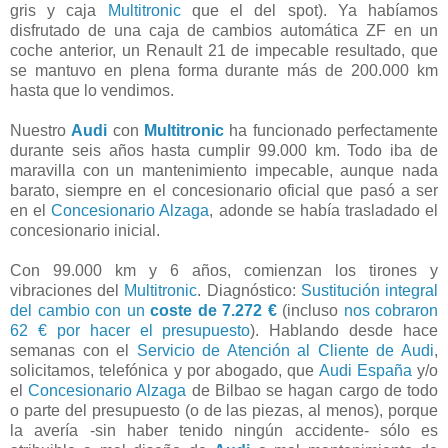
gris y caja
Multitronic
que el del spot). Ya habíamos
disfrutado de una caja de cambios automática ZF en un
coche anterior, un Renault 21 de impecable resultado, que
se mantuvo en plena forma durante más de 200.000 km
hasta que lo vendimos.
Nuestro
Audi
con
Multitronic
ha funcionado perfectamente
durante seis años hasta cumplir 99.000 km. Todo iba de
maravilla con un mantenimiento impecable, aunque nada
barato, siempre en el concesionario oficial que pasó a ser
en el
Concesionario Alzaga
, adonde se había trasladado el
concesionario inicial.
Con 99.000 km y 6 años, comienzan los tirones y
vibraciones del
Multitronic
. Diagnóstico:
Sustitución integral
del cambio con un
coste de 7.272 €
(incluso
nos cobraron
62 € por hacer el presupuesto
). Hablando desde hace
semanas
con el
Servicio de Atención al Cliente de Audi
,
solicitamos, telefónica y por abogado, que
Audi España
y/o
el
Concesionario Alzaga
de Bilbao se hagan cargo de todo
o parte del presupuesto (o de las piezas, al menos), porque
la avería -sin haber tenido ningún accidente- sólo es