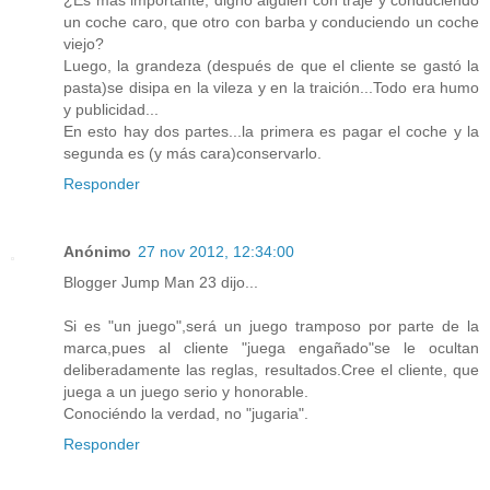
¿Es más importante, digno alguien con traje y conduciendo
un coche caro, que otro con barba y conduciendo un coche
viejo?
Luego, la grandeza (después de que el cliente se gastó la
pasta)se disipa en la vileza y en la traición...Todo era humo
y publicidad...
En esto hay dos partes...la primera es pagar el coche y la
segunda es (y más cara)conservarlo.
Responder
Anónimo
27 nov 2012, 12:34:00
Blogger Jump Man 23 dijo...
Si es "un juego",será un juego tramposo por parte de la
marca,pues al cliente "juega engañado"se le ocultan
deliberadamente las reglas, resultados.Cree el cliente, que
juega a un juego serio y honorable.
Conociéndo la verdad, no "jugaria".
Responder