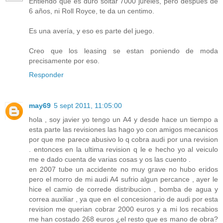
Entiendo que es duro soltar 7000 jureles, pero despues de
6 años, ni Roll Royce, te da un centimo.
Es una avería, y eso es parte del juego.
Creo que los leasing se estan poniendo de moda
precisamente por eso.
Responder
may69
5 sept 2011, 11:05:00
hola , soy javier yo tengo un A4 y desde hace un tiempo a
esta parte las revisiones las hago yo con amigos mecanicos
por que me parece abusivo lo q cobra audi por una revision
. entonces en la ultima revision q le e hecho yo al veiculo
me e dado cuenta de varias cosas y os las cuento .
en 2007 tube un accidente no muy grave no hubo eridos
pero el morro de mi audi A4 sufrio algun percance , ayer le
hice el camio de correde distribucion , bomba de agua y
correa auxiliar , ya que en el concesionario de audi por esta
revision me querian cobrar 2000 euros y a mi los recabios
me han costado 268 euros ¿el resto que es mano de obra?