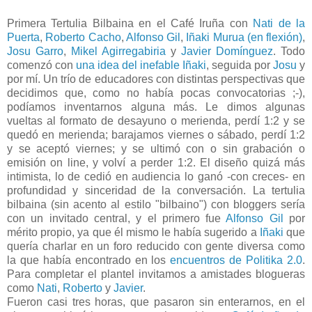
Primera Tertulia Bilbaina en el Café Iruña con
Nati de la
Puerta
,
Roberto Cacho
,
Alfonso Gil
,
Iñaki Murua (en flexión)
,
Josu Garro
,
Mikel Agirregabiria
y
Javier Domínguez
. Todo
comenzó con
una idea del inefable Iñaki
, seguida por
Josu
y
por mí. Un trío de educadores con distintas perspectivas que
decidimos que, como no había pocas convocatorias ;-),
podíamos inventarnos alguna más. Le dimos algunas
vueltas al formato de desayuno o merienda, perdí 1:2 y se
quedó en merienda; barajamos viernes o sábado, perdí 1:2
y se aceptó viernes; y se ultimó con o sin grabación o
emisión on line, y volví a perder 1:2. El diseño quizá más
intimista, lo de cedió en audiencia lo ganó -con creces- en
profundidad y sinceridad de la conversación. La tertulia
bilbaina (sin acento al estilo "bilbaino") con bloggers sería
con un invitado central, y el primero fue
Alfonso Gil
por
mérito propio, ya que él mismo le había sugerido a
Iñaki
que
quería charlar en un foro reducido con gente diversa como
la que había encontrado en los
encuentros de Politika 2.0
.
Para completar el plantel invitamos a amistades blogueras
como
Nati
,
Roberto
y
Javier
.
Fueron casi tres horas, que pasaron sin enterarnos, en el