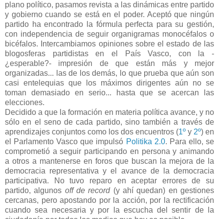
plano político, pasamos revista a las dinámicas entre partido
y gobierno cuando se está en el poder. Aceptó que ningún
partido ha encontrado la fórmula perfecta para su gestión,
con independencia de seguir organigramas monocéfalos o
bicéfalos. Intercambiamos opiniones sobre el estado de las
blogosferas partidistas en el País Vasco, con la -
¿esperable?- impresión de que están más y mejor
organizadas... las de los demás, lo que prueba que aún son
casi entelequias que los máximos dirigentes aún no se
toman demasiado en serio... hasta que se acercan las
elecciones.
Decidido a que la formación en materia política avance, y no
sólo en el seno de cada partido, sino también a través de
aprendizajes conjuntos como los dos encuentros (
1º
y
2º
) en
el Parlamento Vasco que impulsó
Politika 2.0
. Para ello, se
comprometió a seguir participando en persona y animando
a otros a mantenerse en foros que buscan la mejora de la
democracia representativa y el avance de la democracia
participativa. No tuvo reparo en aceptar errores de su
partido, algunos
off de record
(y ahí quedan) en gestiones
cercanas, pero apostando por la acción, por la rectificación
cuando sea necesaria y por la escucha del sentir de la