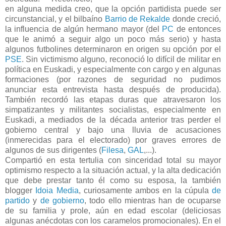
en alguna medida creo, que la opción partidista puede ser
circunstancial, y el bilbaíno
Barrio de Rekalde
donde creció,
la influencia de algún hermano mayor (del
PC
de entonces
que le animó a seguir algo un poco más serio) y hasta
algunos futbolines determinaron en origen su opción por el
PSE
. Sin victimismo alguno, reconoció lo difícil de militar en
política en Euskadi, y especialmente con cargo y en algunas
formaciones (por razones de seguridad no pudimos
anunciar esta entrevista hasta después de producida).
También recordó las etapas duras que atravesaron los
simpatizantes y militantes socialistas, especialmente en
Euskadi, a mediados de la década anterior tras perder el
gobierno central y bajo una lluvia de acusaciones
(inmerecidas para el electorado) por graves errores de
algunos de sus dirigentes (
Filesa
,
GAL
,...).
Compartió en esta tertulia con sinceridad total su mayor
optimismo respecto a la situación actual, y la alta dedicación
que debe prestar tanto él como su esposa, la también
blogger
Idoia Media
, curiosamente ambos en la cúpula
de
partido
y
de gobierno
, todo ello mientras han de ocuparse
de su familia y prole, aún en edad escolar (deliciosas
algunas anécdotas con los caramelos promocionales). En el