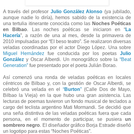
A través del profesor
Julio González Alonso
(ya jubilado,
aunque nadie lo diría), hemos sabido de la existencia de
una tertulia itinerante conocida como las
Noches Poéticas
en Bilbao
. Las noches poéticas se iniciaron en “
La
Hacería
”, a razón de una al mes, desde la primavera de
2010 impulsadas por “El beso teatro”. Se realizaron diversas
veladas coordinadas por el actor Diego López. Una sobre
Miguel Hernández
fue conducida por los poetas
Julio
González
y Oscar Alberdi. Un monográfico sobre la
“Beat
Generation”
fue presentado por el poeta Julián Borao.
Así comenzó una ronda de veladas poéticas en locales
céntricos de Bilbao y, con la gestión de Oscar Alberdi, se
celebró una velada en el
“
Burton
”
(Calle Dos de Mayo,
Bilbao la Vieja) en la que hubo una gran asistencia. Las
lecturas de poemas tuvieron un fondo musical de teclados a
cargo del teclista argentino Mati Mormandi. Se decidió que
una seña distintiva de las veladas poéticas fuera que cada
persona, en el momento de participar, se pusiera
un
sombrero negro
. El diseñador gráfico Borja Estrade diseñó
un logotipo para estas “Noches Poéticas”.