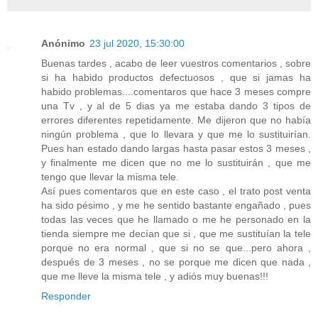
Anónimo
23 jul 2020, 15:30:00
Buenas tardes , acabo de leer vuestros comentarios , sobre
si ha habido productos defectuosos , que si jamas ha
habido problemas....comentaros que hace 3 meses compre
una Tv , y al de 5 dias ya me estaba dando 3 tipos de
errores diferentes repetidamente. Me dijeron que no había
ningún problema , que lo llevara y que me lo sustituirían.
Pues han estado dando largas hasta pasar estos 3 meses ,
y finalmente me dicen que no me lo sustituirán , que me
tengo que llevar la misma tele.
Así pues comentaros que en este caso , el trato post venta
ha sido pésimo , y me he sentido bastante engañado , pues
todas las veces que he llamado o me he personado en la
tienda siempre me decían que si , que me sustituían la tele
porque no era normal , que si no se que...pero ahora ,
después de 3 meses , no se porque me dicen que nada ,
que me lleve la misma tele , y adiós muy buenas!!!
Responder