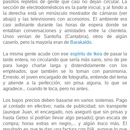
pasillos repletos de gente que casi no dejan circular. La
sección de electrodomésticos es la parte inicial, y al fondo a
la derecha está un minúsculo mostrador de cámaras (ver
abajo) y las televisiones con accesorios. El ambiente era
casi asfixiante durante las horas de espera donde se
entablan conversaciones y amistades entre la clientela.
Unos venían de Santoña (Cantabria), otros de algún
caserío, pero la mayoría eran de
Barakaldo
.
La misma gente acude con ese
espíritu de Ikea
de pasar la
tarde entera, no circulando que sería más sano, sino de pie
para luego charlar larga y distendidamente con los
empleados, que también se lo toman con parsimonia.
Ernesto, el joven encargado de fotografía, entiende del tema
y atiende a la perfección, sin prisa alguna, lo que se
agradece... cuando te toca, pero no antes.
Los bajos precios deben basarse en varios sistemas. Pago
al contado en efectivo; nada de publicidad; sin transporte
(aunque Juan, el encargado, nos aseguró que sin prisas y
hasta Getxo sí podrían llevar algo pesado); gran escala de
compra; horas extras en negro,... y algún truco más. El
resultado es que te dan una factura con IVA, aunque lo que