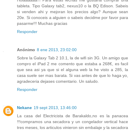
Holaaaaaa!!! Para estas fechas me gustaria comprar una
tableta. Tipo Galaxy tab2, nexus10 o la BQ Edison. Sabeis
si venden ahi y mejoran los precios algo? Aunque sean
20e. Si conoceis a alguien o sabeis decidme por favor para
pasarme!!! Muchas gracias
Responder
Anónimo
8 ene 2013, 23:02:00
Sobre la Galaxy Tab 2 10.1, la de wifi sin 3G. Un amigo que
compro el iPad 2 me comento que estaba a 268€, es facil
que sea asi ya que si el alguna web la he visto a 285, la
casa suele ser mas barata. Si vas antes de que lo haga yo,
agradeceria dejases comentario. Un saludo.
Responder
Nekane
19 sept 2013, 13:46:00
La casa del Electricista de Barakaldo,no es la panacea
!!!compramos una secadora y un congelador vertical hace
tres meses, los articulos vinieron sin embalaje y la secadora