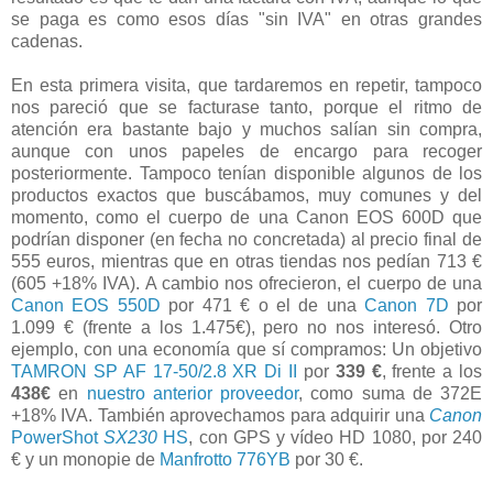
se paga es como esos días "sin IVA" en otras grandes
cadenas.
En esta primera visita, que tardaremos en repetir, tampoco
nos pareció que se facturase tanto, porque el ritmo de
atención era bastante bajo y muchos salían sin compra,
aunque con unos papeles de encargo para recoger
posteriormente. Tampoco tenían disponible algunos de los
productos exactos que buscábamos, muy comunes y del
momento, como el cuerpo de una Canon EOS 600D que
podrían disponer (en fecha no concretada) al precio final de
555 euros, mientras que en otras tiendas nos pedían 713 €
(605 +18% IVA). A cambio nos ofrecieron, el cuerpo de una
Canon EOS 550D
por 471 € o el de una
Canon 7D
por
1.099 € (frente a los 1.475€), pero no nos interesó. Otro
ejemplo, con una economía que sí compramos: Un objetivo
TAMRON SP AF 17-50/2.8 XR Di II
por
339 €
, frente a los
438€
en
nuestro anterior proveedor
, como suma de 372E
+18% IVA. También aprovechamos para adquirir una
Canon
PowerShot
SX230
HS
, con GPS y vídeo HD 1080, por 240
€ y un monopie de
Manfrotto 776YB
por 30 €.