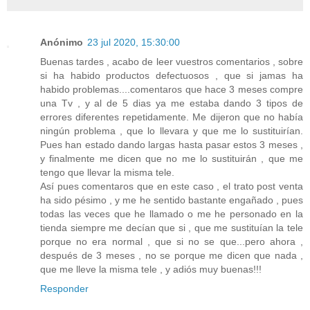
Anónimo
23 jul 2020, 15:30:00
Buenas tardes , acabo de leer vuestros comentarios , sobre
si ha habido productos defectuosos , que si jamas ha
habido problemas....comentaros que hace 3 meses compre
una Tv , y al de 5 dias ya me estaba dando 3 tipos de
errores diferentes repetidamente. Me dijeron que no había
ningún problema , que lo llevara y que me lo sustituirían.
Pues han estado dando largas hasta pasar estos 3 meses ,
y finalmente me dicen que no me lo sustituirán , que me
tengo que llevar la misma tele.
Así pues comentaros que en este caso , el trato post venta
ha sido pésimo , y me he sentido bastante engañado , pues
todas las veces que he llamado o me he personado en la
tienda siempre me decían que si , que me sustituían la tele
porque no era normal , que si no se que...pero ahora ,
después de 3 meses , no se porque me dicen que nada ,
que me lleve la misma tele , y adiós muy buenas!!!
Responder