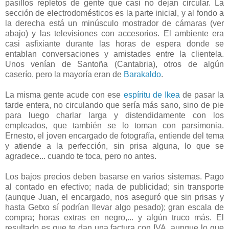
pasillos repletos de gente que casi no dejan circular. La
sección de electrodomésticos es la parte inicial, y al fondo a
la derecha está un minúsculo mostrador de cámaras (ver
abajo) y las televisiones con accesorios. El ambiente era
casi asfixiante durante las horas de espera donde se
entablan conversaciones y amistades entre la clientela.
Unos venían de Santoña (Cantabria), otros de algún
caserío, pero la mayoría eran de
Barakaldo
.
La misma gente acude con ese
espíritu de Ikea
de pasar la
tarde entera, no circulando que sería más sano, sino de pie
para luego charlar larga y distendidamente con los
empleados, que también se lo toman con parsimonia.
Ernesto, el joven encargado de fotografía, entiende del tema
y atiende a la perfección, sin prisa alguna, lo que se
agradece... cuando te toca, pero no antes.
Los bajos precios deben basarse en varios sistemas. Pago
al contado en efectivo; nada de publicidad; sin transporte
(aunque Juan, el encargado, nos aseguró que sin prisas y
hasta Getxo sí podrían llevar algo pesado); gran escala de
compra; horas extras en negro,... y algún truco más. El
resultado es que te dan una factura con IVA, aunque lo que