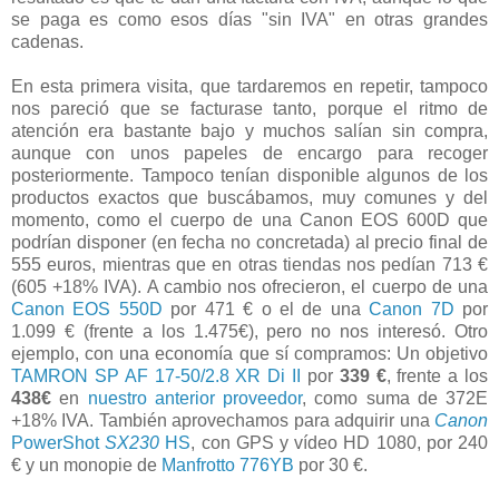
se paga es como esos días "sin IVA" en otras grandes
cadenas.
En esta primera visita, que tardaremos en repetir, tampoco
nos pareció que se facturase tanto, porque el ritmo de
atención era bastante bajo y muchos salían sin compra,
aunque con unos papeles de encargo para recoger
posteriormente. Tampoco tenían disponible algunos de los
productos exactos que buscábamos, muy comunes y del
momento, como el cuerpo de una Canon EOS 600D que
podrían disponer (en fecha no concretada) al precio final de
555 euros, mientras que en otras tiendas nos pedían 713 €
(605 +18% IVA). A cambio nos ofrecieron, el cuerpo de una
Canon EOS 550D
por 471 € o el de una
Canon 7D
por
1.099 € (frente a los 1.475€), pero no nos interesó. Otro
ejemplo, con una economía que sí compramos: Un objetivo
TAMRON SP AF 17-50/2.8 XR Di II
por
339 €
, frente a los
438€
en
nuestro anterior proveedor
, como suma de 372E
+18% IVA. También aprovechamos para adquirir una
Canon
PowerShot
SX230
HS
, con GPS y vídeo HD 1080, por 240
€ y un monopie de
Manfrotto 776YB
por 30 €.