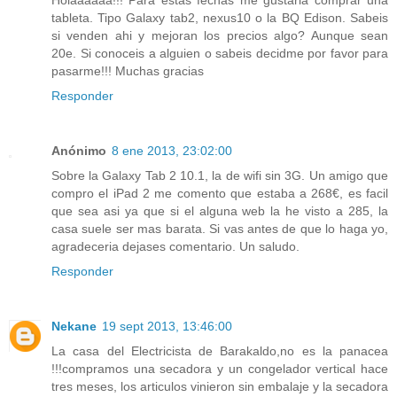
Holaaaaaa!!! Para estas fechas me gustaria comprar una
tableta. Tipo Galaxy tab2, nexus10 o la BQ Edison. Sabeis
si venden ahi y mejoran los precios algo? Aunque sean
20e. Si conoceis a alguien o sabeis decidme por favor para
pasarme!!! Muchas gracias
Responder
Anónimo
8 ene 2013, 23:02:00
Sobre la Galaxy Tab 2 10.1, la de wifi sin 3G. Un amigo que
compro el iPad 2 me comento que estaba a 268€, es facil
que sea asi ya que si el alguna web la he visto a 285, la
casa suele ser mas barata. Si vas antes de que lo haga yo,
agradeceria dejases comentario. Un saludo.
Responder
Nekane
19 sept 2013, 13:46:00
La casa del Electricista de Barakaldo,no es la panacea
!!!compramos una secadora y un congelador vertical hace
tres meses, los articulos vinieron sin embalaje y la secadora