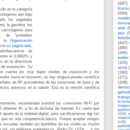
(687)
trucos
ido en la categoría
(594)
rcinógenos aún bajo
metáf
afé, los vegetales
innova
e), la gasolina, los
arte
(
, carcinógenos para
paz
(
 de "probables
felicid
 la Organización
(447)
amos
su página web
,
(380)
iofrecuencia de
(345)
entre el 0,0002% y
twitter
s en la directrices
(325)
s de exposición. Su
amor
en cuenta los muy bajos niveles de exposición y los
(280)
unidos hasta el momento, no hay ninguna prueba científica
(271)
(248)
señales de RF procedentes de las estaciones de base y de
democ
fectos adversos en la salud
». Ésa es la versión científica
getxob
trabaj
la hor
ítimamente, recomiendan sustituir las conexiones
Wi-Fi
por
imágen
 ethernet 45, a fin de disfrutar de Internet. Es cierto que
gastro
aporte de la realidad digital, pero sacrificaríamos algi tan
(154)
matemá
ica que es una competencia básica. Porque aceptar riesgos
(145)
s escuelas también sin bombillas (la luz visible es mucho
publici
in sol, sin teléfonos inalámbricos, Radio-TV, LEDs,… y sin