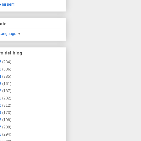
 mi perfil
ate
 Language
▼
vo del blog
6
(234)
5
(386)
4
(385)
3
(161)
2
(187)
1
(282)
0
(312)
9
(173)
8
(198)
7
(209)
6
(294)