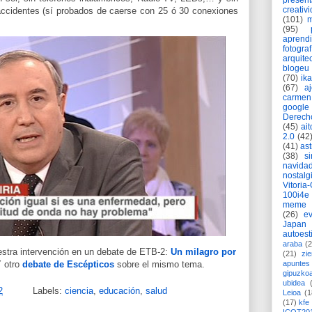
present
creativ
 accidentes (sí probados de caerse con 25 ó 30 conexiones
(101)
m
(95)
aprend
fotograf
arquite
blogeu
(70)
ik
(67)
a
carmen
google
Derech
(45)
ait
2.0
(42
(41)
as
(38)
si
navida
nostalg
Vitoria
100i4e
meme
(26)
ev
Japan
autoest
araba
(2
estra intervención en un debate de ETB-2:
Un milagro por
(21)
zie
Y otro
debate de Escépticos
sobre el mismo tema.
apuntes 
gipuzko
ubidea
2
Labels:
ciencia
,
educación
,
salud
Leioa
(1
(17)
kfe