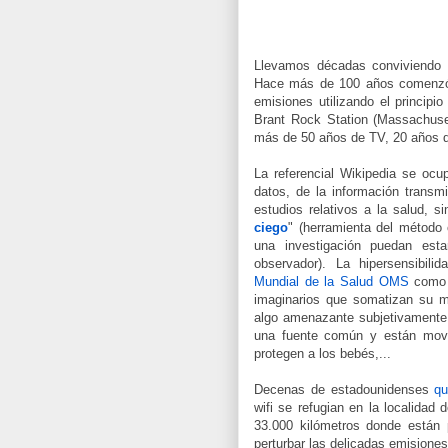
Llevamos décadas conviviendo 
Hace más de 100 años comenzó 
emisiones utilizando el princip
Brant Rock Station (Massachusett
más de 50 años de TV, 20 años 
La referencial Wikipedia se ocu
datos, de la información transm
estudios relativos a la salud, s
ciego
" (herramienta del método 
una investigación puedan esta
observador). La hipersensibil
Mundial de la Salud OMS
como u
imaginarios que somatizan su m
algo amenazante subjetivamente
una fuente común y están movi
protegen a los bebés,...
Decenas de estadounidenses
qu
wifi se refugian en la localidad
33.000 kilómetros donde están p
perturbar las delicadas emisiones