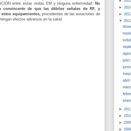
►
201
ÓN entre estas ondas EM y ninguna enfermedad.
No
►
201
ca convincente de que las débiles señales de RF, y
ir estos equipamientos,
procedentes de las estaciones de
►
201
 tengan efectos adversos en la salud.
▼
201
dici
novi
octu
sept
agos
juli
juni
may
abri
marz
febr
ener
►
201
►
201
►
200
►
200