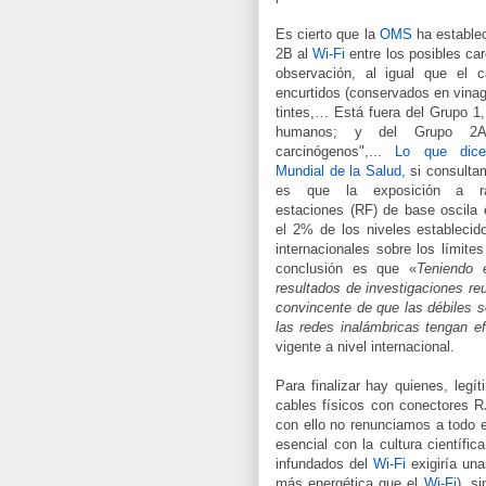
Es cierto que la
OMS
ha establec
2B al
Wi-Fi
entre los posibles ca
observación, al igual que el c
encurtidos (conservados en vinagr
tintes,… Está fuera del Grupo 1
humanos; y del Grupo 2A,
carcinógenos",...
Lo que dice
Mundial de la Salud
, si consult
es que la exposición a rad
estaciones (RF) de base oscila 
el 2% de los niveles establecido
internacionales sobre los límite
conclusión es que «
Teniendo 
resultados de investigaciones re
convincente de que las débiles 
las redes inalámbricas tengan e
vigente a nivel internacional.
Para finalizar hay quienes, leg
cables físicos con conectores RJ
con ello no renunciamos a todo el 
esencial con la cultura científ
infundados del
Wi-Fi
exigiría una
más energética que el
Wi-Fi
), s