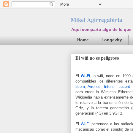
Mikel Agirregabiria
Aquí comparto algo de lo que
Home
Longevity
El wifi no es peligroso
El
Wi-Fi
, o wifi, nace en 1999 
compatibles los diferentes es
3com
,
Airones
,
Intersil
,
Lucent 
para crear la Wireless Etherne
Wikipedia habla extensamente de
lo relativo a la transmisión de 
GHz, y la tercera generación (
generación (4G) en 3.9GHz.
El
Wi-Fi
pertenece a las radiaci
mecánicas como el sonido) de la