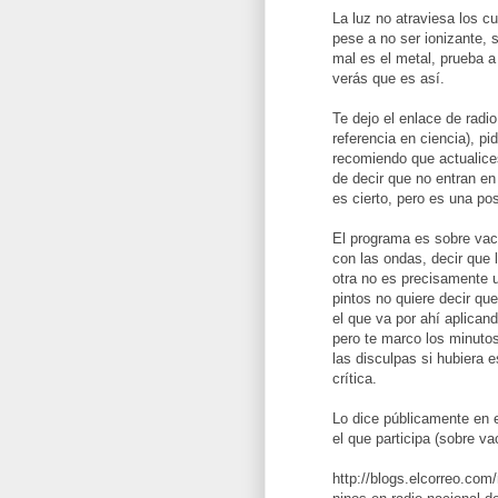
La luz no atraviesa los c
pese a no ser ionizante, s
mal es el metal, prueba a
verás que es así.
Te dejo el enlace de radi
referencia en ciencia), pi
recomiendo que actualic
de decir que no entran en
es cierto, pero es una po
El programa es sobre vac
con las ondas, decir que 
otra no es precisamente u
pintos no quiere decir qu
el que va por ahí aplica
pero te marco los minutos
las disculpas si hubiera 
crítica.
Lo dice públicamente en 
el que participa (sobre va
http://blogs.elcorreo.com