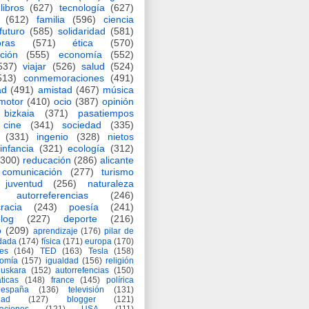
libros
(627)
tecnología
(627)
(612)
familia
(596)
ciencia
futuro
(585)
solidaridad
(581)
oras
(571)
ética
(570)
ción
(555)
economía
(552)
537)
viajar
(526)
salud
(524)
513)
conmemoraciones
(491)
ad
(491)
amistad
(467)
música
motor
(410)
ocio
(387)
opinión
bizkaia
(371)
pasatiempos
cine
(341)
sociedad
(335)
(331)
ingenio
(328)
nietos
infancia
(321)
ecología
(312)
(300)
reducación
(286)
alicante
comunicación
(277)
turismo
juventud
(256)
naturaleza
autorreferencias
(246)
racia
(243)
poesía
(241)
log
(227)
deporte
(216)
o
(209)
aprendizaje
(176)
pilar de
adada
(174)
física
(171)
europa
(170)
es
(164)
TED
(163)
Tesla
(158)
nomía
(157)
igualdad
(156)
religión
euskara
(152)
autorrefencias
(150)
ticas
(148)
france
(145)
polírica
españa
(136)
televisión
(131)
dad
(127)
blogger
(121)