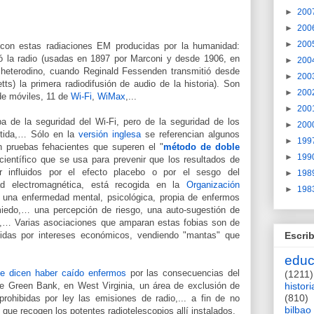
►
200
►
200
►
200
con estas radiaciones EM producidas por la humanidad:
la radio (usadas en 1897 por Marconi y desde 1906, en
►
200
io heterodino, cuando Reginald Fessenden transmitió desde
►
200
s) la primera radiodifusión de audio de la historia). Son
►
200
de móviles, 11 de
Wi-Fi
,
WiMax
,...
►
200
pa de la seguridad del Wi-Fi, pero de la seguridad de los
►
200
itida,… Sólo en la
versión inglesa
se referencian algunos
►
199
in pruebas fehacientes que superen el "
método de doble
►
199
científico que se usa para prevenir que los resultados de
r influidos por el efecto placebo o por el sesgo del
►
198
idad electromagnética, está recogida en la
Organización
►
198
na enfermedad mental, psicológica, propia de enfermos
iedo,… una percepción de riesgo, una auto-sugestión de
,… Varias asociaciones que amparan estas fobias son de
das por intereses económicos, vendiendo "mantas" que
Escrib
educ
e dicen haber caído enfermos
por las consecuencias del
(1211)
 de Green Bank, en West Virginia, un área de exclusión de
histori
(810)
rohibidas por ley las emisiones de radio,... a fin de no
bilbao
 que recogen los potentes radiotelescopios allí instalados.