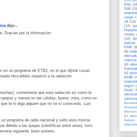
ICOT20
iPad
(1
15M
(15
emprend
sergio
(
UK
(13)
cina
dijo...
(12)
jo
Pepeph
. Gracias por la información.
rennes
(10)
ti
android
FIMP
(8
(8)
hode
intercult
valencia
(6)
abs
Irakurtal
s en un programa de ETB2, en el que dijiste cosas
(5)
gno
tante discutibles respecto a la radiación
Kindle
(
esperan
neguri
(
South A
 muchas), comentaste que esta radiación es como la
electoral
s cuerpos y menos en las células, bueno, mira, como no
samsun
 que te lo diga alguien que no se si conocerás, Luis
Benedett
Promoci
disonanc
(2)
spac
 un programa de radio nacional y soltó esta misma
Balears
disparat
e debido a las quejas (científicas entre otras), tuvo
semana siguiente, buen estreno.