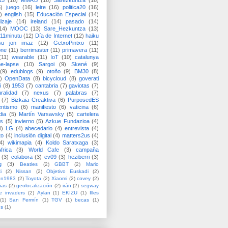
15
(16)
MMRB
(16)
Sarezkuntza
(16)
6)
juego
(16)
leire
(16)
politica20
(16)
)
english
(15)
Educación Especial
(14)
izaje
(14)
ireland
(14)
pasado
(14)
14)
MOOC
(13)
Sare_Hezkuntza
(13)
11minutu
(12)
Día de Internet
(12)
haiku
su jon imaz
(12)
GetxoPintxo
(11)
one
(11)
berrimaster
(11)
primavera
(11)
(11)
wearable
(11)
IoT
(10)
catalunya
me-lapse
(10)
Sargoi
(9)
Skené
(9)
(9)
edublogs
(9)
otoño
(9)
BM30
(8)
)
OpenData
(8)
bicycloud
(8)
goverati
i
(8)
1953
(7)
cantabria
(7)
gaviotas
(7)
uralidad
(7)
nexus
(7)
palabras
(7)
(7)
Bizkaia Creaktiva
(6)
PurposedES
entismo
(6)
manifiesto
(6)
vaticina
(6)
dia
(5)
Martín Varsavsky
(5)
cartelera
ss
(5)
invierno
(5)
Azkue Fundazioa
(4)
4)
LG
(4)
abecedario
(4)
entrevista
(4)
to
(4)
inclusión digital
(4)
matters2us
(4)
4)
wikimapia
(4)
Koldo Saratxaga
(3)
frica
(3)
World Cafe
(3)
campaña
(3)
colabora
(3)
ev09
(3)
heziberri
(3)
g
(3)
Beatles
(2)
GBBT
(2)
Mario
i
(2)
Nissan
(2)
Objetivo Euskadi
(2)
ón1983
(2)
Toyota
(2)
Xiaomi
(2)
covey
(2)
ias
(2)
geolocalización
(2)
irán
(2)
segway
e invaders
(2)
Aylan
(1)
EKIZU
(1)
Illes
(1)
San Fermín
(1)
TGV
(1)
becas
(1)
es
(1)