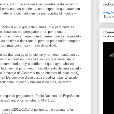
uerpos, como no atraviesa las paredes, esta radiación
Imáge
i atraviesa las paredes y los cuerpos, lo que atraviesa
www.
fl
 meter una cucharilla en los microondas blindados y
More o
o nacional en el que este Gámez (que para nada es
de disculpas por semejante error, por lo que te
Premi
la As
es tu discurso y hagas como Gámez, que ya ha pasado
 las células a decir que si pero no pasa nada, tampoco
stura mas científica y mejor defendible.
unas (las cuales si funcionan y no tienen nada que ver
los que creen en una cosa son los que saben de la
n comentario muy científico, el que haya caballos
e todo animal pinto sea un caballo, esto debería saberlo
ndo la navaja de Ockam y no se cuantas frikadas más),
 en los que pide disculpas, se podría haber ahorrado
escuchado un poco y hubiera leido más, de forma
el segundo programa de Radio Nacional de España en
cunas), entre los minutos 0.44 y 1.38.
/magonia/2012/01/17/el-peligro-de-no-vacunar-a-los-