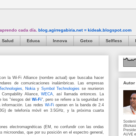
 aprendo cada día.
blog.agirregabiria.net = kideak.blogspot.com
Salud
Educa
Innova
Getxo
Selfless
con la Wi-Fi Alliance (nombre actual) que buscaba hacer
Autor
tándares de comunicaciones inalámbricas. Las empresas
Technologies
,
Nokia
y
Symbol Technologies
se reunieron
t Compability Aliance,
WECA
, así llamada entonces. La
 los "riesgos del
Wi-Fi
", pero se refiere a la seguridad en
la información. Las redes
Wi-Fi
operan en la banda de 2.4
3G) de telefonía móvil en 3.5GHz, y la próxima cuarta
Sosteni
(Bizkaia
ones electromagnéticas (EM, no confundir con las ondas
Preside
s microondas, que por su posición en el espectro general,
AUVE en