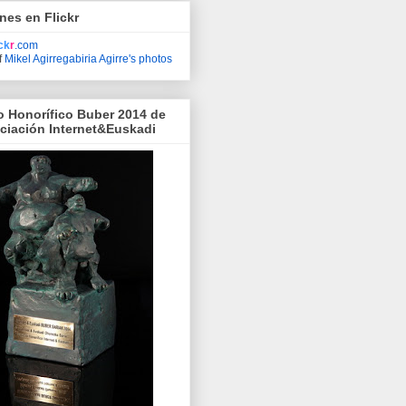
nes en Flickr
ick
r
.com
f
Mikel Agirregabiria Agirre's photos
o Honorífico Buber 2014 de
ociación Internet&Euskadi