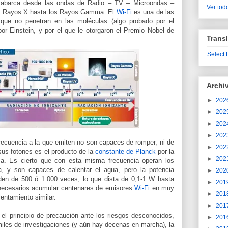
 abarca desde las ondas de Radio – TV – Microondas –
Ver todo
eta - Rayos X hasta los Rayos Gamma. El
Wi-Fi
es una de las
 que no penetran en las moléculas (algo probado por el
 por Einstein, y por el que le otorgaron el Premio Nobel de
Transl
Select
Archi
►
202
►
202
►
202
►
202
recuencia a la que emiten no son capaces de romper, ni de
►
202
sus fotones es el producto de la
constante de Planck
por la
►
202
ca. Es cierto que con esta misma frecuencia operan los
, y son capaces de calentar el agua, pero la potencia
►
202
den de 500 ó 1.000 veces, lo que dista de 0,1-1 W hasta
►
201
 necesarios acumular centenares de emisores
Wi-Fi
en muy
►
201
entamiento similar.
►
201
el principio de precaución ante los riesgos desconocidos,
►
201
miles de investigaciones (y aún hay decenas en marcha), la