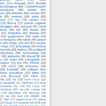
aciones
(121)
USA
(111)
idad
(111)
lenguaje
(107)
filosofía
icroblogging
(98)
ClubdeRomaGV
periodismo
(95)
kideak
(91)
ices
(89)
obituario
(89)
cuentos
(87)
ía
(85)
madurez
(84)
apple
(80)
ctura
(77)
top
(76)
verano
(74)
(73)
Murcia
(72)
puente colgante
asbloggers
(69)
concurso
(67)
móvil
jedrez
(66)
hdr
(66)
museo
(64)
(61)
biografías
(60)
libertad
(55)
(53)
guggenheim
(53)
radio
(53)
os Humanos
(49)
robots
(46)
juegos
or
(44)
eeepc
(43)
red
(43)
escuela
)
mapa
(42)
podcasting
(42)
tertulia
tronomía
(38)
belleza
(38)
politika20
ndicalismo
(38)
cortometraje
(36)
d
(36)
wikipedia
(36)
BiscayTIK
(34)
ia
(34)
teatro
(34)
portugalete
(33)
-Gasteiz
(31)
fon
(30)
iPhone
(30)
(29)
ACEX
(28)
encuentro
(28)
(28)
Euskaltel
(26)
software libre
entos educativos
(25)
fútbol
(25)
(23)
Microsoft
(23)
Paris
(23)
ima
(23)
hó
(23)
Darío Urzay
(22)
2)
Barakaldo
(21)
Telefónica
(21)
moda
ntziaastea
(21)
G30
(20)
Lexus
(20)
históricos
(20)
cita
(20)
cronista
(20)
a
(20)
informática
(20)
liderazgo
(20)
(20)
etb
(19)
Audi
(18)
HAMAR
(18)
8)
7alde
(17)
adolescencia
(17)
ainhoa
(17)
teruel
(17)
Donostia
(16)
EITB
(16)