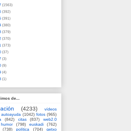
7
(1563)
6
(392)
5
(391)
4
(380)
3
(379)
2
(370)
1
(373)
0
(37)
7
(3)
0
(9)
9
(4)
3
(1)
imos de...
ación
(4233)
vídeos
autoayuda
(1042)
fotos
(965)
a
(842)
citas
(837)
web2.0
humor
(798)
euskadi
(762)
(738)
política
(704)
getxo