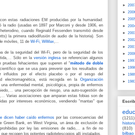
►
200
►
200
►
200
con estas radiaciones EM producidas por la humanidad:
la radio (usadas en 1897 por Marconi y desde 1906, en
►
200
io heterodino, cuando Reginald Fessenden transmitió desde
►
200
s) la primera radiodifusión de audio de la historia). Son
►
200
de móviles, 11 de
Wi-Fi
,
WiMax
,...
►
200
pa de la seguridad del Wi-Fi, pero de la seguridad de los
►
200
itida,… Sólo en la
versión inglesa
se referencian algunos
►
199
in pruebas fehacientes que superen el "
método de doble
►
199
científico que se usa para prevenir que los resultados de
r influidos por el efecto placebo o por el sesgo del
►
198
idad electromagnética, está recogida en la
Organización
►
198
na enfermedad mental, psicológica, propia de enfermos
iedo,… una percepción de riesgo, una auto-sugestión de
,… Varias asociaciones que amparan estas fobias son de
das por intereses económicos, vendiendo "mantas" que
Escrib
educ
e dicen haber caído enfermos
por las consecuencias del
(1211)
 de Green Bank, en West Virginia, un área de exclusión de
histori
(810)
rohibidas por ley las emisiones de radio,... a fin de no
bilbao
 que recogen los potentes radiotelescopios allí instalados.