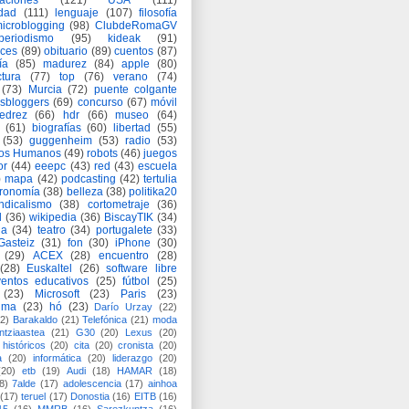
aciones
(121)
USA
(111)
idad
(111)
lenguaje
(107)
filosofía
icroblogging
(98)
ClubdeRomaGV
periodismo
(95)
kideak
(91)
ices
(89)
obituario
(89)
cuentos
(87)
ía
(85)
madurez
(84)
apple
(80)
ctura
(77)
top
(76)
verano
(74)
(73)
Murcia
(72)
puente colgante
asbloggers
(69)
concurso
(67)
móvil
jedrez
(66)
hdr
(66)
museo
(64)
(61)
biografías
(60)
libertad
(55)
(53)
guggenheim
(53)
radio
(53)
os Humanos
(49)
robots
(46)
juegos
or
(44)
eeepc
(43)
red
(43)
escuela
)
mapa
(42)
podcasting
(42)
tertulia
tronomía
(38)
belleza
(38)
politika20
ndicalismo
(38)
cortometraje
(36)
d
(36)
wikipedia
(36)
BiscayTIK
(34)
ia
(34)
teatro
(34)
portugalete
(33)
-Gasteiz
(31)
fon
(30)
iPhone
(30)
(29)
ACEX
(28)
encuentro
(28)
(28)
Euskaltel
(26)
software libre
entos educativos
(25)
fútbol
(25)
(23)
Microsoft
(23)
Paris
(23)
ima
(23)
hó
(23)
Darío Urzay
(22)
2)
Barakaldo
(21)
Telefónica
(21)
moda
ntziaastea
(21)
G30
(20)
Lexus
(20)
históricos
(20)
cita
(20)
cronista
(20)
a
(20)
informática
(20)
liderazgo
(20)
(20)
etb
(19)
Audi
(18)
HAMAR
(18)
8)
7alde
(17)
adolescencia
(17)
ainhoa
(17)
teruel
(17)
Donostia
(16)
EITB
(16)