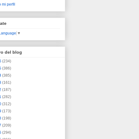
 mi perfil
ate
 Language
▼
vo del blog
6
(234)
5
(386)
4
(385)
3
(161)
2
(187)
1
(282)
0
(312)
9
(173)
8
(198)
7
(209)
6
(294)