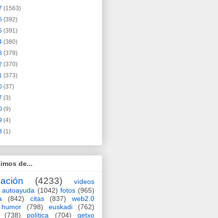
7
(1563)
6
(392)
5
(391)
4
(380)
3
(379)
2
(370)
1
(373)
0
(37)
7
(3)
0
(9)
9
(4)
3
(1)
imos de...
ación
(4233)
vídeos
autoayuda
(1042)
fotos
(965)
a
(842)
citas
(837)
web2.0
humor
(798)
euskadi
(762)
(738)
política
(704)
getxo