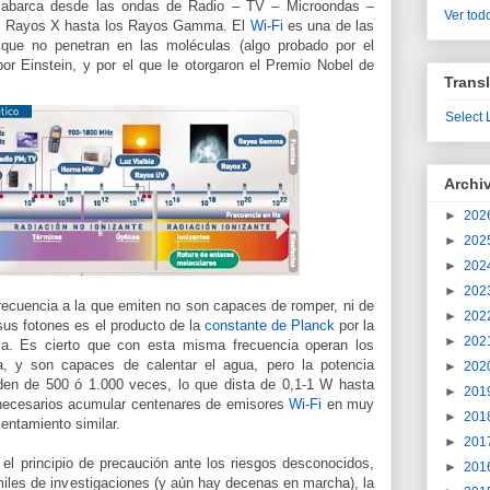
 abarca desde las ondas de Radio – TV – Microondas –
Ver todo
eta - Rayos X hasta los Rayos Gamma. El
Wi-Fi
es una de las
 que no penetran en las moléculas (algo probado por el
 por Einstein, y por el que le otorgaron el Premio Nobel de
Transl
Select
Archi
►
202
►
202
►
202
►
202
recuencia a la que emiten no son capaces de romper, ni de
►
202
sus fotones es el producto de la
constante de Planck
por la
►
202
ca. Es cierto que con esta misma frecuencia operan los
, y son capaces de calentar el agua, pero la potencia
►
202
den de 500 ó 1.000 veces, lo que dista de 0,1-1 W hasta
►
201
 necesarios acumular centenares de emisores
Wi-Fi
en muy
►
201
entamiento similar.
►
201
el principio de precaución ante los riesgos desconocidos,
►
201
miles de investigaciones (y aún hay decenas en marcha), la