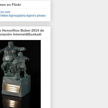
nes en Flickr
ick
r
.com
f
Mikel Agirregabiria Agirre's photos
o Honorífico Buber 2014 de
ociación Internet&Euskadi