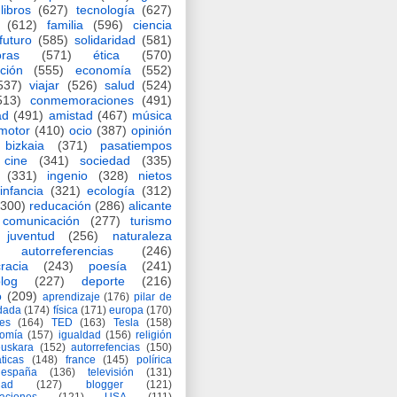
libros
(627)
tecnología
(627)
(612)
familia
(596)
ciencia
futuro
(585)
solidaridad
(581)
oras
(571)
ética
(570)
ción
(555)
economía
(552)
537)
viajar
(526)
salud
(524)
513)
conmemoraciones
(491)
ad
(491)
amistad
(467)
música
motor
(410)
ocio
(387)
opinión
bizkaia
(371)
pasatiempos
cine
(341)
sociedad
(335)
(331)
ingenio
(328)
nietos
infancia
(321)
ecología
(312)
(300)
reducación
(286)
alicante
comunicación
(277)
turismo
juventud
(256)
naturaleza
autorreferencias
(246)
racia
(243)
poesía
(241)
log
(227)
deporte
(216)
o
(209)
aprendizaje
(176)
pilar de
adada
(174)
física
(171)
europa
(170)
es
(164)
TED
(163)
Tesla
(158)
nomía
(157)
igualdad
(156)
religión
euskara
(152)
autorrefencias
(150)
ticas
(148)
france
(145)
polírica
españa
(136)
televisión
(131)
dad
(127)
blogger
(121)