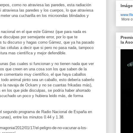
uerpos, como no atraviesa las paredes, esta radiación
Imáge
i atraviesa las paredes y los cuerpos, lo que atraviesa
www.
fl
 meter una cucharilla en los microondas blindados y
More o
o nacional en el que este Gámez (que para nada es
de disculpas por semejante error, por lo que te
Premi
la As
es tu discurso y hagas como Gámez, que ya ha pasado
 las células a decir que si pero no pasa nada, tampoco
stura mas científica y mejor defendible.
unas (las cuales si funcionan y no tienen nada que ver
los que creen en una cosa son los que saben de la
n comentario muy científico, el que haya caballos
e todo animal pinto sea un caballo, esto debería saberlo
ndo la navaja de Ockam y no se cuantas frikadas más),
 en los que pide disculpas, se podría haber ahorrado
escuchado un poco y hubiera leido más, de forma
el segundo programa de Radio Nacional de España en
cunas), entre los minutos 0.44 y 1.38.
/magonia/2012/01/17/el-peligro-de-no-vacunar-a-los-