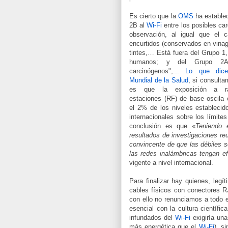
Es cierto que la
OMS
ha establec
2B al
Wi-Fi
entre los posibles ca
observación, al igual que el c
encurtidos (conservados en vinagr
tintes,… Está fuera del Grupo 1
humanos; y del Grupo 2A,
carcinógenos",...
Lo que dice
Mundial de la Salud
, si consult
es que la exposición a rad
estaciones (RF) de base oscila 
el 2% de los niveles establecido
internacionales sobre los límite
conclusión es que «
Teniendo 
resultados de investigaciones re
convincente de que las débiles 
las redes inalámbricas tengan e
vigente a nivel internacional.
Para finalizar hay quienes, leg
cables físicos con conectores RJ
con ello no renunciamos a todo el 
esencial con la cultura científ
infundados del
Wi-Fi
exigiría una
más energética que el
Wi-Fi
), s