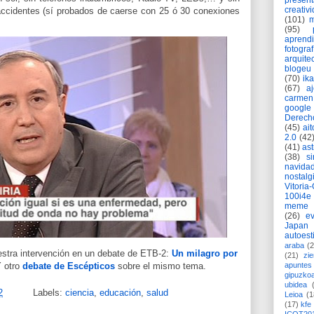
present
creativ
 accidentes (sí probados de caerse con 25 ó 30 conexiones
(101)
m
(95)
aprend
fotograf
arquite
blogeu
(70)
ik
(67)
a
carmen
google
Derech
(45)
ait
2.0
(42
(41)
as
(38)
si
navida
nostalg
Vitoria
100i4e
meme
(26)
ev
Japan
autoest
araba
(2
estra intervención en un debate de ETB-2:
Un milagro por
(21)
zie
Y otro
debate de Escépticos
sobre el mismo tema.
apuntes 
gipuzko
ubidea
2
Labels:
ciencia
,
educación
,
salud
Leioa
(1
(17)
kfe