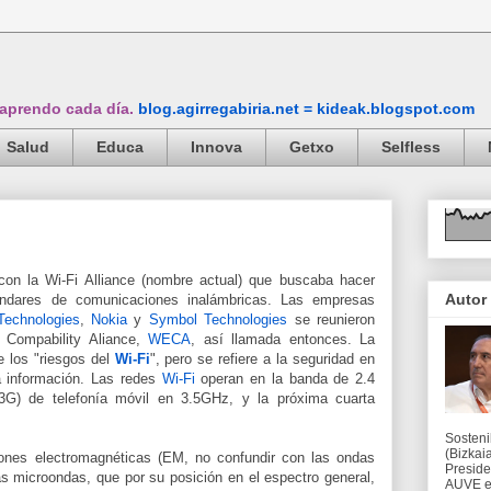
 aprendo cada día.
blog.agirregabiria.net = kideak.blogspot.com
Salud
Educa
Innova
Getxo
Selfless
con la Wi-Fi Alliance (nombre actual) que buscaba hacer
Autor
tándares de comunicaciones inalámbricas. Las empresas
Technologies
,
Nokia
y
Symbol Technologies
se reunieron
t Compability Aliance,
WECA
, así llamada entonces. La
 los "riesgos del
Wi-Fi
", pero se refiere a la seguridad en
la información. Las redes
Wi-Fi
operan en la banda de 2.4
3G) de telefonía móvil en 3.5GHz, y la próxima cuarta
Sosteni
(Bizkaia
ones electromagnéticas (EM, no confundir con las ondas
Preside
s microondas, que por su posición en el espectro general,
AUVE en