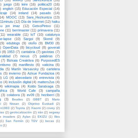
15
(16)
MMRB
(16)
Sarezkuntza
(16)
6)
juego
(16)
leire
(16)
politica20
(16)
)
english
(15)
Educación Especial
(14)
izaje
(14)
ireland
(14)
pasado
(14)
14)
MOOC
(13)
Sare_Hezkuntza
(13)
11minutu
(12)
Día de Internet
(12)
haiku
su jon imaz
(12)
GetxoPintxo
(11)
one
(11)
berrimaster
(11)
primavera
(11)
(11)
wearable
(11)
IoT
(10)
catalunya
me-lapse
(10)
Sargoi
(9)
Skené
(9)
(9)
edublogs
(9)
otoño
(9)
BM30
(8)
)
OpenData
(8)
bicycloud
(8)
goverati
i
(8)
1953
(7)
cantabria
(7)
gaviotas
(7)
uralidad
(7)
nexus
(7)
palabras
(7)
(7)
Bizkaia Creaktiva
(6)
PurposedES
entismo
(6)
manifiesto
(6)
vaticina
(6)
dia
(5)
Martín Varsavsky
(5)
cartelera
ss
(5)
invierno
(5)
Azkue Fundazioa
(4)
4)
LG
(4)
abecedario
(4)
entrevista
(4)
to
(4)
inclusión digital
(4)
matters2us
(4)
4)
wikimapia
(4)
Koldo Saratxaga
(3)
frica
(3)
World Cafe
(3)
campaña
(3)
colabora
(3)
ev09
(3)
heziberri
(3)
g
(3)
Beatles
(2)
GBBT
(2)
Mario
i
(2)
Nissan
(2)
Objetivo Euskadi
(2)
ón1983
(2)
Toyota
(2)
Xiaomi
(2)
covey
(2)
ias
(2)
geolocalización
(2)
irán
(2)
segway
e invaders
(2)
Aylan
(1)
EKIZU
(1)
Illes
(1)
San Fermín
(1)
TGV
(1)
becas
(1)
es
(1)