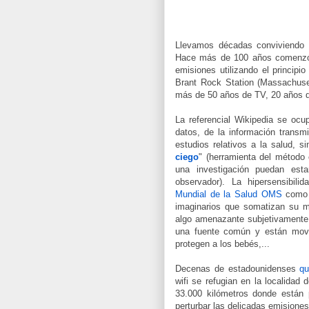
Llevamos décadas conviviendo 
Hace más de 100 años comenzó 
emisiones utilizando el princip
Brant Rock Station (Massachusett
más de 50 años de TV, 20 años 
La referencial Wikipedia se ocu
datos, de la información transm
estudios relativos a la salud, s
ciego
" (herramienta del método 
una investigación puedan esta
observador). La hipersensibil
Mundial de la Salud OMS
como u
imaginarios que somatizan su m
algo amenazante subjetivamente
una fuente común y están movi
protegen a los bebés,...
Decenas de estadounidenses
qu
wifi se refugian en la localidad
33.000 kilómetros donde están p
perturbar las delicadas emisiones