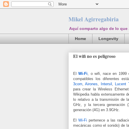
Mikel Agirregabiria
Aquí comparto algo de lo que
Home
Longevity
El wifi no es peligroso
El
Wi-Fi
, o wifi, nace en 1999 
compatibles los diferentes es
3com
,
Airones
,
Intersil
,
Lucent 
para crear la Wireless Etherne
Wikipedia habla extensamente de
lo relativo a la transmisión de 
GHz, y la tercera generación (
generación (4G) en 3.9GHz.
El
Wi-Fi
pertenece a las radiaci
mecánicas como el sonido) de la