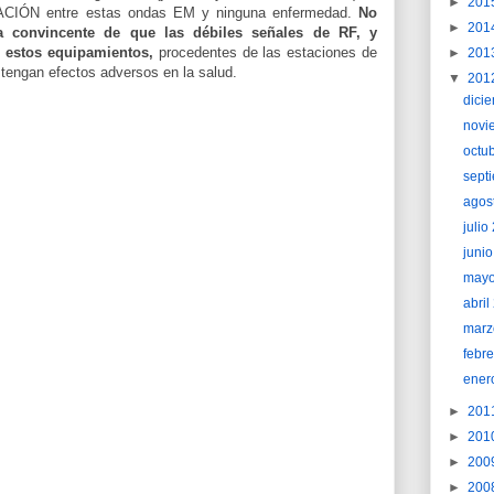
►
201
ÓN entre estas ondas EM y ninguna enfermedad.
No
►
201
ca convincente de que las débiles señales de RF, y
ir estos equipamientos,
procedentes de las estaciones de
►
201
 tengan efectos adversos en la salud.
▼
201
dici
novi
octu
sept
agos
juli
juni
may
abri
marz
febr
ener
►
201
►
201
►
200
►
200