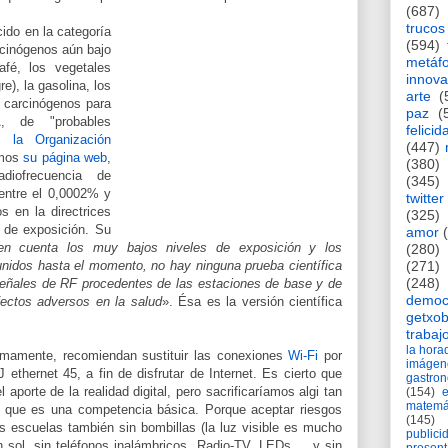
(687)
trucos
ido en la categoría
(594)
rcinógenos aún bajo
metáf
afé, los vegetales
innova
e), la gasolina, los
arte
(
, carcinógenos para
paz
(
 de "probables
felicid
 la Organización
(447)
amos
su página web
,
(380)
iofrecuencia de
(345)
entre el 0,0002% y
twitter
s en la directrices
(325)
s de exposición. Su
amor
en cuenta los muy bajos niveles de exposición y los
(280)
unidos hasta el momento, no hay ninguna prueba científica
(271)
(248)
señales de RF procedentes de las estaciones de base y de
democ
fectos adversos en la salud
». Ésa es la versión científica
getxob
trabaj
la hor
ítimamente, recomiendan sustituir las conexiones
Wi-Fi
por
imágen
 ethernet 45, a fin de disfrutar de Internet. Es cierto que
gastro
aporte de la realidad digital, pero sacrificaríamos algi tan
(154)
matemá
ica que es una competencia básica. Porque aceptar riesgos
(145)
s escuelas también sin bombillas (la luz visible es mucho
publici
in sol, sin teléfonos inalámbricos, Radio-TV, LEDs,… y sin