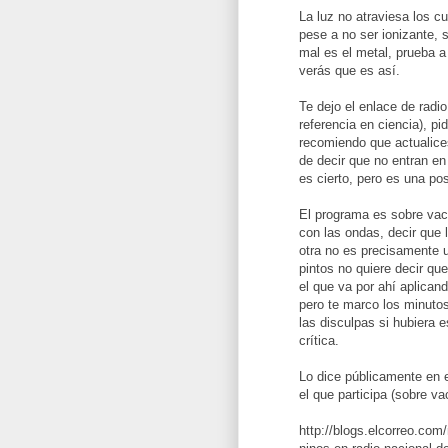
La luz no atraviesa los c
pese a no ser ionizante, s
mal es el metal, prueba a
verás que es así.
Te dejo el enlace de radi
referencia en ciencia), pi
recomiendo que actualic
de decir que no entran en
es cierto, pero es una po
El programa es sobre vac
con las ondas, decir que 
otra no es precisamente u
pintos no quiere decir qu
el que va por ahí aplica
pero te marco los minutos
las disculpas si hubiera 
crítica.
Lo dice públicamente en 
el que participa (sobre va
http://blogs.elcorreo.com