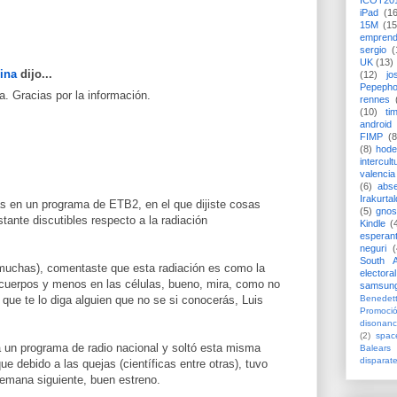
ICOT20
iPad
(1
15M
(15
emprend
sergio
(
UK
(13)
cina
dijo...
(12)
jo
Pepeph
. Gracias por la información.
rennes
(10)
ti
android
FIMP
(8
(8)
hode
intercult
valencia
(6)
abs
Irakurtal
s en un programa de ETB2, en el que dijiste cosas
(5)
gno
tante discutibles respecto a la radiación
Kindle
(
esperan
neguri
(
South A
 muchas), comentaste que esta radiación es como la
electoral
s cuerpos y menos en las células, bueno, mira, como no
samsun
 que te lo diga alguien que no se si conocerás, Luis
Benedett
Promoci
disonanc
(2)
spac
 un programa de radio nacional y soltó esta misma
Balears
disparat
e debido a las quejas (científicas entre otras), tuvo
semana siguiente, buen estreno.