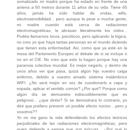
somatizado mi madre porque ha estado en frente de una
antena a 50 metros durante 11 años de su vida. Tiene 65
años, jamás ha oído hablar de ondas, wifis,
electrosensibilidad... pero aunque le pese a mucha gente,
mi madre cuando está cerca de radiaciones
electromagnéticas, le abrasan literalmente los oídos...
Podéis llamarnos locos, psicóticos, pero aplicando la lógica,
no creo yo que haya tantas personas en el mundo diciendo
que tienen esta enfermedad. Así, como que ya esté en la
mesa del Parlamento Europeo el debate de si se incluye o
no en el CIE. No creo que esto lo hagan porque hay una
paranoia colectiva mundial. Es mejor negarlo, y dentro de
unos años ver que pasa, quizá algún hijo vuestro caiga
enfermo, debido a vuestro amado sistema inalámbrico
WIFI. ¿No será mejor en vez de cuestionarlo a capa y
espada, aplicar el sentido común? ¿Por qué? Porque como
algún día se demuestre indiscutiblemente que es
peligroso... ¿que diréis? Si se demostrara lo contrario, yo
diré que prefiero prevenir un posible efecto nocivo... pero y
vosotros??
Yo no me gano la vida defendiendo los efectos teóricos
perjudiciales de las radiaciones electromagnéticas, pero
quien defiende a sangre que son inócuas... ¿Por qué lo