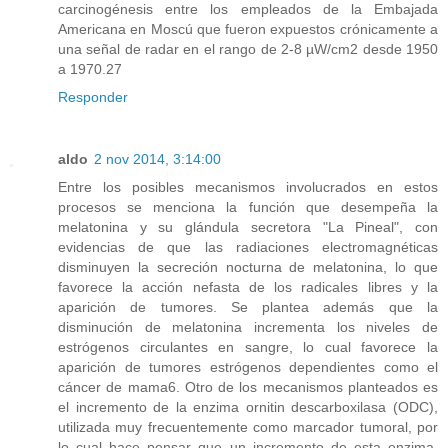
carcinogénesis entre los empleados de la Embajada
Americana en Moscú que fueron expuestos crónicamente a
una señal de radar en el rango de 2-8 µW/cm2 desde 1950
a 1970.27
Responder
aldo
2 nov 2014, 3:14:00
Entre los posibles mecanismos involucrados en estos
procesos se menciona la función que desempeña la
melatonina y su glándula secretora "La Pineal", con
evidencias de que las radiaciones electromagnéticas
disminuyen la secreción nocturna de melatonina, lo que
favorece la acción nefasta de los radicales libres y la
aparición de tumores. Se plantea además que la
disminución de melatonina incrementa los niveles de
estrógenos circulantes en sangre, lo cual favorece la
aparición de tumores estrógenos dependientes como el
cáncer de mama6. Otro de los mecanismos planteados es
el incremento de la enzima ornitin descarboxilasa (ODC),
utilizada muy frecuentemente como marcador tumoral, por
lo cual hace pensar que un incremento de esta enzima,