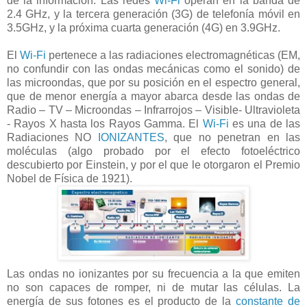
de la información. Las redes
Wi-Fi
operan en la banda de
2.4 GHz, y la tercera generación (3G) de telefonía móvil en
3.5GHz, y la próxima cuarta generación (4G) en 3.9GHz.
El
Wi-Fi
pertenece a las radiaciones electromagnéticas (EM,
no confundir con las ondas mecánicas como el sonido) de
las microondas, que por su posición en el espectro general,
que de menor energía a mayor abarca desde las ondas de
Radio – TV – Microondas – Infrarrojos – Visible- Ultravioleta
- Rayos X hasta los Rayos Gamma. El
Wi-Fi
es una de las
Radiaciones NO
IONIZANTES
, que no penetran en las
moléculas (algo probado por el efecto fotoeléctrico
descubierto por Einstein, y por el que le otorgaron el Premio
Nobel de Física de 1921).
Las ondas no ionizantes por su frecuencia a la que emiten
no son capaces de romper, ni de mutar las células. La
energía de sus fotones es el producto de la
constante de