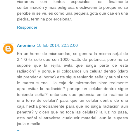
vieramos con lentes especiales, es finalmente
contaminación y mas peligrosa efectivaemnte porque no se
percibe ni se ve, es como una pequela gota que cae en una
piedra, termina por erosionar.
Responder
Anonimo
18 feb 2014, 22:32:00
En un horno de microondas, se genera la misma se{al de
2.4 GHz solo que con 1000 watts de potencia, pero no se
supone que la rejilla evita que salga parte de esta
radiación? y porque si colocamos un celular dentro (claro
sin prender el horno) este sigue teniendo señal y aun si uno
le marca suena... la caja de micrrondas sirve realmente
apra evitar la radiación? poruqe un celular dentro sigue
teniendo señal? entonces que potencia emite realmente
una torre de celular? para que un celular dentro de una
caja hecha precisamente para que no salga radiación aun
penetra? y dicen que no toca las celulas? la luz no pasa,
esta señal si atraviesa cualqueir material. aun la supesta
jaula o malla.