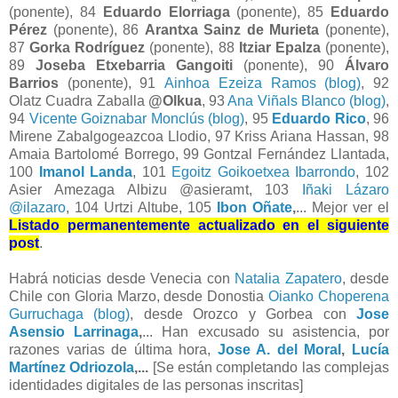
(ponente), 84
Eduardo Elorriaga
(ponente), 85
Eduardo
Pérez
(ponente), 86
Arantxa Sainz de Murieta
(ponente),
87
Gorka Rodríguez
(ponente),
88
Itziar Epalza
(ponente),
89
Joseba Etxebarria Gangoiti
(ponente),
90
Álvaro
Barrios
(ponente), 91
Ainhoa Ezeiza Ramos (blog)
, 92
Olatz Cuadra Zaballa
@Olkua
, 93
Ana Viñals Blanco (blog)
,
94
Vicente Goiznabar Monclús (blog)
, 95
Eduardo Rico
, 96
Mirene Zabalgogeazcoa Llodio, 97 Kriss Ariana Hassan, 98
Amaia Bartolomé Borrego, 99 Gontzal Fernández Llantada,
100
Imanol Landa
, 101
Egoitz Goikoetxea Ibarrondo
, 102
Asier Amezaga Albizu @asieramt, 103
Iñaki Lázaro
@ilazaro
, 104 Urtzi Altube, 105
Ibon Oñate
,
... Mejor ver el
Listado permanentemente actualizado en el siguiente
post
.
Habrá noticias desde Venecia con
Natalia Zapatero
, desde
Chile con Gloria Marzo, desde Donostia
Oianko Choperena
Gurruchaga (blog)
, desde Orozco y Gorbea con
Jose
Asensio Larrinaga
,
... Han excusado su asistencia, por
razones varias de última hora,
Jose A. del Moral
,
Lucía
Martínez Odriozola
,...
[Se están completando las complejas
identidades digitales de las personas inscritas]