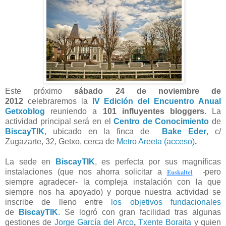
Este próximo
sábado 24 de noviembre de
2012
celebraremos la
IV Edición del Encuentro Anual
Getxoblog
reuniendo a
101 influyentes bloggers
. La
actividad principal será en el
Centro de Conocimiento
de
BiscayTIK
, ubicado en la finca de
Bake Eder
,
c/
Zugazarte, 32,
Getxo, cerca de
Metro Areeta (acceso)
.
La sede en
BiscayTIK
, es perfecta por sus magníficas
instalaciones (que nos ahorra solicitar a
Euskaltel
-
pero
siempre agradecer- l
a compleja instalación con la que
siempre nos ha apoyado
) y porque nuestra actividad se
inscribe de lleno entre
los objetivos fundacionales
de
BiscayTIK
. Se logró con gran facilidad tras algunas
gestiones de
Jorge García del Arco
,
Txente Boraita
y quien