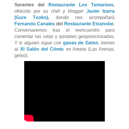
Serantes del
Restaurante Los Tamarises
,
ofrecido por su chef y blogger
Javier Izarra
(Gure Txoko)
,
donde nos acompañará
Fernando Canales
del
Restaurante Etxanobe
.
Conversaremos tras el reencuentro para
comentar las rutas y postales geoposicionadas.
Y si alguien sigue con
ganas de Getxo
, iremos
al
XI Salón del Cómic
en Areeta (Las Arenas,
getxo).