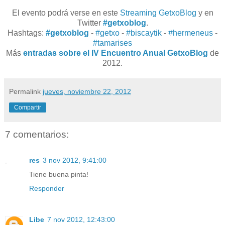
El evento podrá verse en este
Streaming GetxoBlog
y en
Twitter
#getxoblog
.
Hashtags:
#getxoblog
-
#getxo
-
#biscaytik
-
#hermeneus
-
#tamarises
Más
entradas sobre el IV Encuentro Anual GetxoBlog
de
2012.
Permalink
jueves, noviembre 22, 2012
Compartir
7 comentarios:
res
3 nov 2012, 9:41:00
Tiene buena pinta!
Responder
Libe
7 nov 2012, 12:43:00