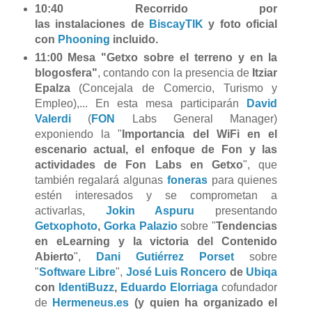
10:40
Recorrido por
las instalaciones de
BiscayTIK
y foto oficial
con
Phooning
incluido.
11:00 Mesa "Getxo sobre el terreno y en la
blogosfera"
, contando con la presencia de
Itziar
Epalza
(Concejala de Comercio, Turismo y
Empleo),... En esta mesa participarán
David
Valerdi
(
FON
Labs General Manager
)
exponiendo la "
Importancia del WiFi en el
escenario actual, el enfoque de Fon y las
actividades de Fon Labs en Getxo
", que
también regalará algunas
foneras
para quienes
estén interesados y se comprometan a
activarlas,
Jokin Aspuru
presentando
Getxophoto
,
Gorka Palazio
sobre "
Tendencias
en eLearning y la victoria del Contenido
Abierto
",
Dani Gutiérrez Porset
sobre
"
Software Libre
",
José Luis Roncero
de
Ubiqa
con
IdentiBuzz
,
Eduardo Elorriaga
cofundador
de
Hermeneus.es
(y quien ha organizado el