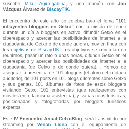
suscribe,
Mikel Agirregabiria
, y una reunión con
Jon
Vázquez Álvarez
de
BiscayTIK
.
El encuentro de este año se celebra bajo el lema
"101
influyentes bloggers en Getxo"
con la misión de reunir
durante un día a bloggers en activo, difundir Getxo en el
ciberespacio y acercar las posibilidades de Internet a la
ciudadanía (de Getxo o de donde quiera), muy en línea con
los
objetivos de BiscayTIK
. Los objetivos
se concretan en
reunirnos, pasar un rato o unas horas, difundir Getxo en el
ciberespacio y acercar las posibilidades de Internet a la
ciudadanía (de Getxo o de donde quiera),... Hemos de
asegurar la
presencia
de 101 bloggers (el aforo del cuidado
auditorio), de 101 posts en 101 blogs diferentes sobre Getxo
y sus gentes, 101 álbumes de fotos de estos bloggers
visitando Getxo, 101 entrevistas (que realizaremos con
móviles entre la misma asistencia),
y varias rutas turísticas,
posicionadas y fotografiadas por bloggers turísticos
expertos.
Este
IV Encuentro Anual GetxoBlog
, será transmitido por
streaming por
Venan Llona
con el equipamiento de