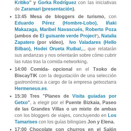
Kritiko
" y
Gorka Rodríguez
con las iniciativas
de
Zaramari
(
presentación
).
13:45 Mesa de bloggers de turismo,
con
Eduardo Pérez (Hombre-Lobo)
,
Iñaki
Makazaga
,
Maribel Navascués, Roberto Poza
(ambos de
El guisante verde Project
,
Natalia
")
Zapatero
(por vídeo),
Ivo Valadares (Hello
Bilbao)
,
Hodei Orueta Ruibal
,
...
que relatarán
sus andanzas y nos orientarán sobre cómo cubrir
las rutas tras la comida-networking
.
14:00 Comida- opcional
en el
Txoko de
BiscayTIK
con la degustación de una selección
gastronómica a cargo de la empresa getxoztarra
Hermeneus.es
.
15:30
Tres "Planes de
Visita guiadas por
Getxo
"
, a elegir por el
Puente Bizkaia, Paseo
de las Grandes Villas o un mixto de ambas
con los bloggers de viajes, concluyendo en
Los
Tamarises
con los guías bilingües
Jon y Elena.
17:00 Chocolate con churros en el Salón