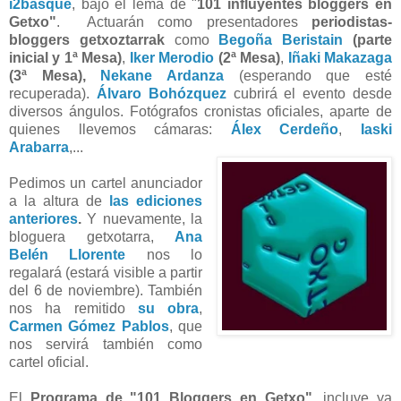
i2basque
, bajo el lema de "
101 influyentes bloggers en
Getxo"
. Actuarán como presentadores
periodistas-
bloggers getxoztarrak
como
Begoña Beristain
(parte
inicial y
1ª Mesa)
,
Iker Merodio
(2ª Mesa)
,
Iñaki Makazaga
(3ª Mesa)
,
Nekane Ardanza
(esperando que esté
recuperada).
Álvaro Bohózquez
cubrirá el evento desde
diversos ángulos. Fotógrafos cronistas oficiales, aparte de
quienes llevemos cámaras:
Álex Cerdeño
,
Iaski
Arabarra
,...
Pedimos un cartel anunciador
a la altura de
las ediciones
anteriores
.
Y nuevamente, la
bloguera getxotarra,
Ana
Belén Llorente
nos lo
regalará (estará visible a partir
del 6 de noviembre). También
nos ha remitido
su obra
,
Carmen Gómez Pablos
, que
nos servirá también como
cartel oficial.
El
Programa de "101 Bloggers en Getxo"
, incluye ya