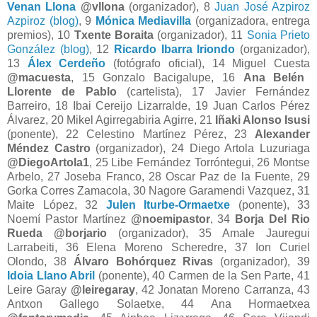
Venan Llona
@vllona
(organizador), 8
Juan José Azpiroz
Azpiroz (blog)
, 9
Mónica Mediavilla
(organizadora, entrega
premios), 10
Txente Boraita
(organizador), 11
Sonia Prieto
González (blog)
, 12
Ricardo Ibarra Iriondo
(organizador),
13
Álex Cerdeño
(fotógrafo oficial)
, 14 Miguel Cuesta
@macuesta
, 15 Gonzalo Bacigalupe, 16
Ana Belén
Llorente de Pablo
(cartelista), 17 Javier Fernández
Barreiro, 18 Ibai Cereijo Lizarralde, 19 Juan Carlos Pérez
Álvarez, 20 Mikel Agirregabiria Agirre, 21
Iñaki Alonso Isusi
(ponente), 22 Celestino Martínez Pérez, 23
Alexander
Méndez Castro
(organizador), 24 Diego Artola Luzuriaga
@DiegoArtola1
, 25 Libe Fernández Torróntegui, 26 Montse
Arbelo, 27 Joseba Franco, 28 Oscar Paz de la Fuente, 29
Gorka Corres Zamacola, 30 Nagore Garamendi Vazquez, 31
Maite López, 32
Julen Iturbe-Ormaetxe
(ponente), 33
Noemí Pastor Martínez
@noemipastor
, 34
Borja Del Rio
Rueda @borjario
(organizador), 35 Amale Jauregui
Larrabeiti, 36 Elena Moreno Scheredre, 37 Ion Curiel
Olondo, 38
Álvaro Bohórquez Rivas
(organizador), 39
Idoia Llano Abril
(ponente), 40 Carmen de la Sen Parte, 41
Leire Garay
@leiregaray
, 42 Jonatan Moreno Carranza, 43
Antxon Gallego Solaetxe, 44 Ana Hormaetxea