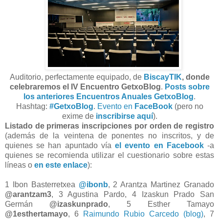
Auditorio, perfectamente equipado, de
BiscayTIK
, donde
celebraremos el
IV Encuentro GetxoBlog
.
Posts sobre
los anteriores Encuentros Anuales GetxoBlog
.
Hashtag:
#GetxoBlog
.
Evento en
FaceBook
(pero no
exime de
inscribirse aquí
).
Listado de primeras inscripciones por orden de registro
(además de la veintena de ponentes no inscritos, y de
quienes se han apuntado vía
el evento en Facebook
-a
quienes se recomienda utilizar el cuestionario sobre estas
líneas o
en este enlace
):
1 Ibon Basterretxea
@ibonb
, 2 Arantza Martinez Granado
@arantzam3
, 3 Agustina Pardo, 4 Izaskun Prado San
Germán
@izaskunprado
, 5 Esther Tamayo
@1esthertamayo
, 6
Raimundo Rubio Carcedo (blog)
, 7