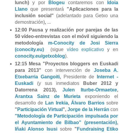
lunch)
y por
Blogeu
contaremos con
Idoia
Llano
que presentará
"Aplicaciones para la
inclusión social"
(adelantado para Getxo una
demostración)
,
...
12:00 Pausa y realización por parejas de las
50 vídeo-entrevistas con el móvil siguiendo la
metodología
m-Conocity de Josi Sierra
(conocity.eu)
(sigue
vídeo explicativo
y en
conocity.eu/getxoblog
).
12:15 Mesa "Proyectos bloggers en Euskadi
para 2013"
con intervención de
Joseba A.
Etxebarria Gangoiti
,
Presidente de
Internet -
Euskadi
(y sus inmediatos
Buber 2012 y
Datorrena 2013),
Julen Iturbe-Ormaetxe
,
Arantxa Sainz de Murieta
exponiendo el
desarrollo de
Lan Irekia
,
Álvaro Barrios
sobre
"
Participación Virtual
",
Jorge de la Herrán
con
"Metodología de Participación impulsada por
el Ayuntamiento de Bilbao" (presentación)
,
Iñaki Alonso Isusi
sobre
"
Fundraising Etiko