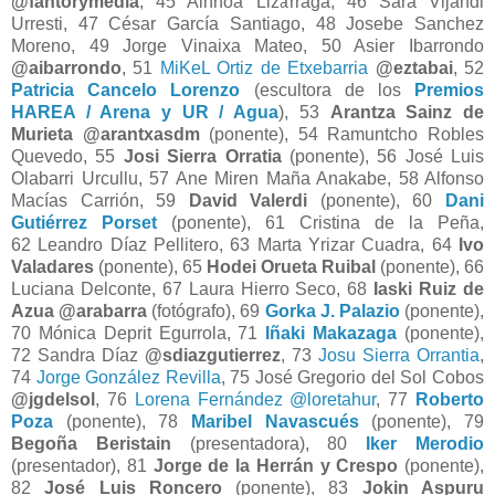
@fantorymedia
, 45 Ainhoa Lizarraga, 46 Sara Vijandi
Urresti, 47 César García Santiago, 48 Josebe Sanchez
Moreno, 49 Jorge Vinaixa Mateo, 50 Asier Ibarrondo
@aibarrondo
, 51
MiKeL Ortiz de Etxebarria
@eztabai
, 52
Patricia Cancelo Lorenzo
(escultora de los
Premios
HAREA / Arena y UR / Agua
), 53
Arantza Sainz de
Murieta @arantxasdm
(ponente), 54 Ramuntcho Robles
Quevedo, 55
Josi Sierra Orratia
(ponente), 56 José Luis
Olabarri Urcullu, 57 Ane Miren Maña Anakabe, 58 Alfonso
Macías Carrión, 59
David Valerdi
(ponente), 60
Dani
Gutiérrez Porset
(ponente), 61 Cristina de la Peña,
62 Leandro Díaz Pellitero, 63 Marta Yrizar Cuadra, 64
Ivo
Valadares
(ponente), 65
Hodei Orueta Ruibal
(ponente), 66
Luciana Delconte, 67 Laura Hierro Seco, 68
Iaski Ruiz de
Azua @arabarra
(fotógrafo), 69
Gorka J. Palazio
(ponente),
70 Mónica Deprit Egurrola, 71
Iñaki Makazaga
(ponente),
72 Sandra Díaz
@sdiazgutierrez
, 73
Josu Sierra Orrantia
,
74
Jorge González Revilla
, 75 José Gregorio del Sol Cobos
@jgdelsol
, 76
Lorena Fernández
@loretahur
, 77
Roberto
Poza
(ponente), 78
Maribel Navascués
(ponente), 79
Begoña Beristain
(presentadora), 80
Iker Merodio
(presentador), 81
Jorge de la Herrán y Crespo
(ponente),
82
José Luis Roncero
(ponente), 83
Jokin Aspuru