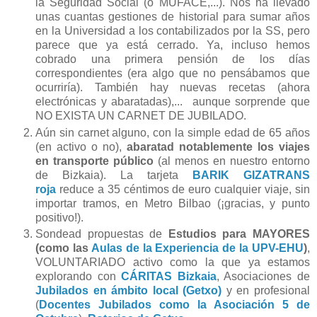
la Seguridad Social (o MUFACE,...). Nos ha llevado
unas cuantas gestiones de historial para sumar años
en la Universidad a los contabilizados por la SS, pero
parece que ya está cerrado. Ya, incluso hemos
cobrado una primera pensión de los días
correspondientes (era algo que no pensábamos que
ocurriría). También hay nuevas recetas (ahora
electrónicas y abaratadas),... aunque sorprende que
NO EXISTA UN CARNET DE JUBILADO.
Aún sin carnet alguno, con la simple edad de 65 años
(en activo o no),
abaratad notablemente los viajes
en transporte público
(al menos en nuestro entorno
de Bizkaia). La tarjeta
BARIK
GIZATRANS
roja
reduce a 35 céntimos de euro cualquier viaje, sin
importar tramos, en Metro Bilbao (¡gracias, y punto
positivo!).
Sondead propuestas de
Estudios para MAYORES
(como las
Aulas de la Experiencia de la UPV-EHU
)
,
VOLUNTARIADO activo como la que ya estamos
explorando con
CÁRITAS Bizkaia
, Asociaciones de
Jubilados en ámbito local (Getxo)
y en profesional
(
Docentes Jubilados como la Asociación 5 de