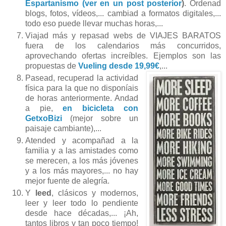
Espartanismo (ver en un post posterior
)
. Ordenad
blogs, fotos, vídeos,... cambiad a formatos digitales,...
todo eso puede llevar muchas horas,...
Viajad más y repasad webs de VIAJES BARATOS
fuera de los calendarios más concurridos,
aprovechando ofertas increíbles. Ejemplos son las
propuestas de
Vueling desde 19,99€
,...
Pasead, recuperad la actividad
física para la que no disponíais
de horas anteriormente. Andad
a pie,
en bicicleta con
GetxoBizi
(mejor sobre un
paisaje cambiante),...
Atended y acompañad a la
familia y a las amistades como
se merecen, a los más jóvenes
y a los más mayores,... no hay
mejor fuente de alegría.
Y
leed
, clásicos y modernos,
leer y leer todo lo pendiente
desde hace décadas,... ¡Ah,
tantos libros y tan poco tiempo!