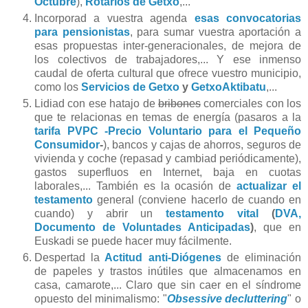
Octubre
),
Rotarios de Getxo
,...
Incorporad a vuestra agenda
esas convocatorias
para pensionistas
, para sumar vuestra aportación a
esas propuestas inter-generacionales, de mejora de
los colectivos de trabajadores,... Y ese inmenso
caudal de oferta cultural que ofrece vuestro municipio,
como los
Servicios de Getxo
y
GetxoAktibatu
,...
Lidiad con ese hatajo de
bribones
comerciales con los
que te relacionas en temas de energía (pasaros a la
tarifa PVPC -Precio Voluntario para el Pequeño
Consumidor
-
), bancos y cajas de ahorros, seguros de
vivienda y coche (repasad y cambiad periódicamente),
gastos superfluos en Internet, baja en cuotas
laborales,... También es la ocasión de
actualizar
el
testamento
general (conviene hacerlo de cuando en
cuando) y abrir un
testamento vital
(
DVA,
Documento de Voluntades Anticipadas
)
, que en
Euskadi se puede hacer muy fácilmente.
Despertad la
Actitud anti-Diógenes
de eliminación
de papeles y trastos inútiles que almacenamos en
casa, camarote,... Claro que sin caer en el síndrome
opuesto del minimalismo: "
Obsessive decluttering
" o