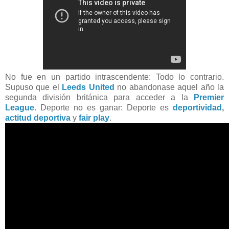
No fue en un partido intrascendente: Todo lo contrario.
Supuso que el
Leeds United
no abandonase aquel año la
segunda división británica para acceder a la
Premier
League
. Deporte no es ganar: Deporte es
deportividad
,
actitud deportiva
y
fair play
.