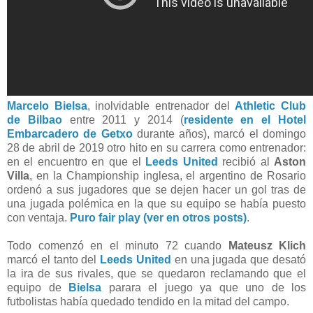
Marcelo Bielsa
, inolvidable entrenador del
Athletic Club
de Bilbao
entre 2011 y 2014 (
residente en el Hotel
Embarcadero de Getxo
durante años), marcó el domingo
28 de abril de 2019 otro hito en su carrera como entrenador:
en el encuentro en que el
Leeds United
recibió al
Aston
Villa
, en la Championship inglesa, el argentino de Rosario
ordenó a sus jugadores que se dejen hacer un gol tras de
una jugada polémica en la que su equipo se había puesto
con ventaja.
Puro fair play (ver en otros posts)
.
Todo comenzó en el minuto 72 cuando
Mateusz Klich
marcó el tanto del
Leeds United
en una jugada que desató
la ira de sus rivales, que se quedaron reclamando que el
equipo de
Bielsa
parara el juego ya que uno de los
futbolistas había quedado tendido en la mitad del campo.