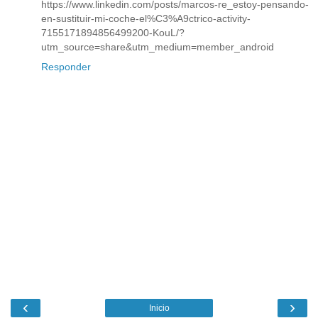
https://www.linkedin.com/posts/marcos-re_estoy-pensando-
en-sustituir-mi-coche-el%C3%A9ctrico-activity-
7155171894856499200-KouL/?
utm_source=share&utm_medium=member_android
Responder
‹
›
Inicio