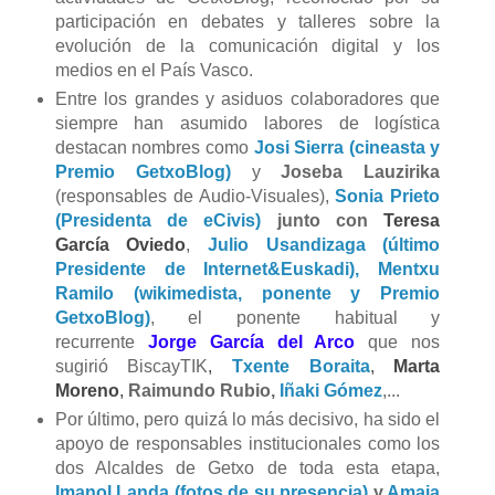
participación en debates y talleres sobre la
evolución de la comunicación digital y los
medios en el País Vasco.
Entre los grandes y asiduos colaboradores que
siempre han asumido labores de logística
destacan nombres como
Josi Sierra (cineasta y
Premio GetxoBlog)
y
Joseba Lauzirika
(responsables de Audio-Visuales),
Sonia Prieto
(Presidenta de eCivis)
junto con
Teresa
García Oviedo
,
Julio Usandizaga (último
Presidente de Internet&Euskadi),
Mentxu
Ramilo (wikimedista, ponente y Premio
GetxoB
log)
, el ponente habitual y
recurrente
Jorge García del Arco
que nos
sugirió BiscayTIK
,
Txente Boraita
,
Marta
Moreno
,
Raimundo Rubio,
Iñaki Gómez
,...
Por último, pero quizá lo más decisivo, ha sido el
apoyo de responsables institucionales como los
dos Alcaldes de Getxo de toda esta etapa,
Imanol Landa (fotos de su presencia)
y
Amaia