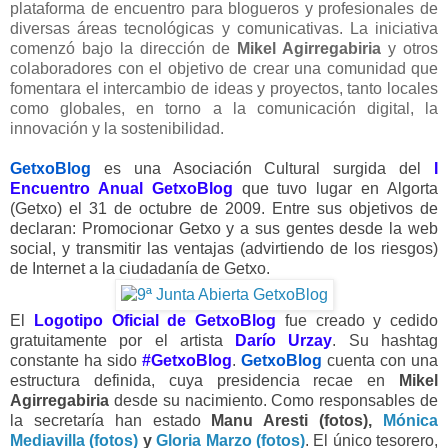
plataforma de encuentro para blogueros y profesionales de
diversas áreas tecnológicas y comunicativas. La iniciativa
comenzó bajo la dirección de
Mikel Agirregabiria
y otros
colaboradores con el objetivo de crear una comunidad que
fomentara el intercambio de ideas y proyectos, tanto locales
como globales, en torno a la comunicación digital, la
innovación y la sostenibilidad.
GetxoBlog
es una Asociación Cultural surgida del
I
Encuentro Anual GetxoBlog
que tuvo lugar en Algorta
(Getxo) el 31 de octubre de 2009. Entre sus objetivos de
declaran: Promocionar Getxo y a sus gentes desde la web
social, y transmitir las ventajas (advirtiendo de los riesgos)
de Internet a la ciudadanía de Getxo.
El
Logotipo Oficial de GetxoBlog
fue creado y cedido
gratuitamente por el artista
Darío Urzay
.
Su hashtag
constante ha sido
#GetxoBlog
.
GetxoBlog
cuenta con una
estructura definida, cuya presidencia recae en
Mikel
Agirregabiria
desde su nacimiento. Como responsables de
la secretaría han estado
Manu Aresti (fotos),
Mónica
Mediavilla (fotos)
y
Gloria Marzo (fotos)
. El único tesorero,