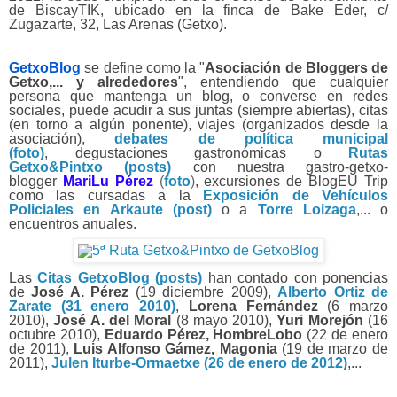
de BiscayTIK, ubicado en la finca de Bake Eder, c/
Zugazarte, 32, Las Arenas (Getxo).
GetxoBlog
se define como la "
Asociación de Bloggers de
Getxo,... y alrededores
", entendiendo que cualquier
persona que mantenga un blog, o converse en redes
sociales, puede acudir a sus juntas (siempre abiertas), citas
(en torno a algún ponente),
viajes (organizados desd
e la
asociación),
debates de política municipal
(foto)
,
degustaciones gastronómi
cas o
Rutas
Getxo&Pintxo (posts)
con nuestra gastro-getxo-
blogger
MariLu Pérez
(
foto
)
, excursiones de BlogEU Trip
como las cursadas a la
Exposición de Vehículos
Policiales en Arkaute (post)
o a
Torre Loizaga
,
... o
encuentros anuales.
Las
Citas GetxoBlog (posts)
han contado con ponencias
de
José A. Pérez
(19 diciembre 2009),
Alberto Ortiz de
Zarate (31 enero 2010)
,
Lorena Fernández
(6 marzo
2010),
José A. del Moral
(8 mayo 2010),
Yuri Morejón
(16
octubre 2010),
Eduardo Pérez, HombreLobo
(22 de enero
de 2011),
Luis Alfonso Gámez, Magonia
(19 de marzo de
2011),
Julen Iturbe-Ormaetxe (26 de enero de 2012)
,...