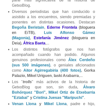
parte más significativa de la historia de
GetxoBlog.
Diversos periodistas que han conducido o
asistido a los encuentros, siendo premiadas y
ponentes en distintas ocasiones. D
estacan
Begoña Beristain
,
Ederne Frontela
(bloguera
en EiTB),
Luis Alfonso Gámez
(Magonia)
,
Estefanía Jiménez
(bloguera en
Deia),
África Baeta
,...
Los distintos fotógrafos que nos han
acompañado cuando han podido. Algunos
genuinos profesionales como
Álex Cerdeño
(sus 500 imágenes)
, o geniales aficionados
como
Aitor Agirregabiria (400 fotos)
, Gorka
Palazio, Mikel Uriguen
,
Iaski Arabarra
,...
Los "
trolls
" más activos de la historia de
GetxoBlog que son, sin duda,
Álvaro
Bohórquez "Bori"
,
Mikel Ortiz de Etxebarria
"Eztabai"
y
Cristina Juesas "Maripuchi"
.
Venan Llona
y
Mikel Llona
, padre e hijo,