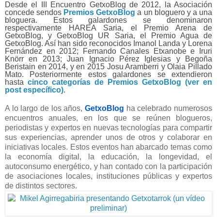
Desde el III Encuentro GetxoBlog de 2012, la Asociación
concede sendos
Premios GetxoBlog
a un bloguero y a una
bloguera. Estos galardones se denominaron
respectivamente HAREA Saria, el Premio Arena de
GetxoBlog, y GetxoBlog UR Saria, el Premio Agua de
GetxoBlog. Así han sido reconocidos Imanol Landa y Lorena
Fernández en 2012; Fernando Canales Etxanobe e Iruri
Knörr en 2013; Juan Ignacio Pérez Iglesias y Begoña
Beristain en 2014, y en 2015 Josu Aramberri y Olaia Pillado
Mato. Posteriormente estos galardones se extendieron
hasta
cinco categorías de Premios GetxoBlog (ver en
post específico)
.
A lo largo de los años,
GetxoBlog
ha celebrado numerosos
encuentros anuales, en los que se reúnen blogueros,
periodistas y expertos en nuevas tecnologías para compartir
sus experiencias, aprender unos de otros y colaborar en
iniciativas locales. Estos eventos han abarcado temas como
la economía digital, la educación, la longevidad, el
autoconsumo energético, y han contado con la participación
de asociaciones locales, instituciones públicas y expertos
de distintos sectores.