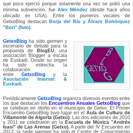
que poco ejerció porque solamente una vez se pidió una
mínima subvención, fue
Alex Méndez
(desde hace años
ubicado en USA). Entre los pioneros
vocales de
GetxoBlog
destacan
Borja del Río y Álvaro Bohórquez
"Bori" (foto)
.
GetxoBlog
ha sido germen y
escenario de debate para la
propuesta de
BlogEU
, una
asociación Blogger a escala
de Euskadi. Desde su origen
ha sido estrecha la
colaboración
entre
GetxoBlog
y la
Asociación Internet &
Euskadi
.
Periódicamente
GetxoBlog
organiza diversos eventos entre
los que destacan los
Encuentros Anuales GetxoBlog
que
se celebran en otoño en el municipio de Getxo. El Primer
Encuentro GetxoBlog tuvo lugar en el
Aula de Cultura de
Villamonte de Algorta (Getxo)
. Las dos ediciones de 2010
y 2011 se celebraron en la
Escuela de Música "Andrés
Isasi" de Las Arenas (Getxo)
. A partir del IV Encuentro en
2012, la sede siempre ha sido el Centro de Conocimiento