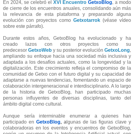
En 2024, se celebró el
XVI Encuentro
GetxoBlog
, a modo
de cierre de los encuentros anuales, consolidando aún más
la relevancia de esta plataforma y preparando alguna
evolución con proyectos como
Getxotarrok
(véase vídeo
sobre este párrafo).
Durante estos años, GetxoBlog ha evolucionado y ha
creado lazos con otros proyectos como su
predecesor
GetxoWeb
y su posterior evolución
GetxoLong
,
ampliando su enfoque hacia una sociedad más inclusiva y
adaptada a los desafíos actuales, como la longevidad y la
digitalización. Este crecimiento refleja el compromiso de la
comunidad de Getxo con el futuro digital y su capacidad de
adaptarse a nuevas tendencias, fomentando un espacio de
colaboración intergeneracional e interdisciplinario. A lo largo
de la historia de GetxoBlog, han participado muchas
personas influyentes de diversas disciplinas, tanto del
ámbito digital como cultural.
Aunque sería interminable enumerar a quienes han
participado en
GetxoBlog
,
a
lgunas de las figuras clave y
colaboradoras en los eventos y encuentros de GetxoBlog,
según un resumen de la Inteligencia Artificial actual, son