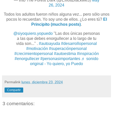
— Into The Forest Dark (@ElliottBlackwe3)
May
26, 2024
Todos los adultos fueron niños alguna vez... pero sólo unos
pocos lo recuerdan.
Yo soy uno de ellos. ¿Lo eres tú?
El
Principito (muchos posts)
.
@siyoquiero.yopuedo
"Las dos únicas personas
a las que debes enorgullecer a lo largo de tu
vida son..." .
#autoayuda
#desarrollopersonal
#motivación
#superaciónpersonal
#crecimientopersonal
#autoestima
#inspiración
#enorgullecer
#personasimportantes
♬ sonido
original - Yo quiero, yo Puedo
Permalink
lunes, diciembre 23, 2024
Compartir
3 comentarios: