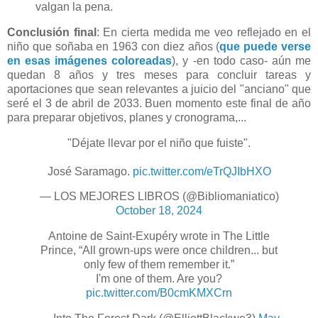
valgan la pena.
Conclusión final
: En cierta medida me veo reflejado en el
niño que soñaba en 1963 con diez años (
que puede verse
en esas imágenes coloreadas
), y -en todo caso- aún me
quedan 8 años y tres meses para concluir tareas y
aportaciones que sean relevantes a juicio del "anciano" que
seré el 3 de abril de 2033. Buen momento este final de año
para preparar objetivos, planes y cronograma,...
"Déjate llevar por el niño que fuiste".
José Saramago.
pic.twitter.com/eTrQJIbHXO
— LOS MEJORES LIBROS (@Bibliomaniatico)
October 18, 2024
Antoine de Saint-Exupéry wrote in The Little
Prince, “All grown-ups were once children... but
only few of them remember it.”
I'm one of them. Are you?
pic.twitter.com/B0cmKMXCrn