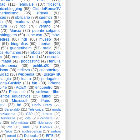
aciones
(121)
USA
(111)
idad
(111)
lenguaje
(107)
filosofía
icroblogging
(98)
ClubdeRomaGV
periodismo
(95)
kideak
(91)
ices
(89)
obituario
(89)
cuentos
(87)
ía
(85)
madurez
(84)
apple
(80)
ctura
(77)
top
(76)
verano
(74)
(73)
Murcia
(72)
puente colgante
asbloggers
(69)
concurso
(67)
móvil
jedrez
(66)
hdr
(66)
museo
(64)
(61)
biografías
(60)
libertad
(55)
(53)
guggenheim
(53)
radio
(53)
os Humanos
(49)
robots
(46)
juegos
or
(44)
eeepc
(43)
red
(43)
escuela
)
mapa
(42)
podcasting
(42)
tertulia
astronomía
(38)
politika20
(38)
lismo
(38)
belleza
(37)
cortometraje
vidad
(36)
wikipedia
(36)
BiscayTIK
stalgia
(34)
teatro
(34)
portugalete
toria-Gasteiz
(31)
fon
(30)
iPhone
0i4e
(29)
ACEX
(28)
encuentro
(28)
(28)
Euskaltel
(26)
software libre
entos educativos
(25)
fútbol
(25)
(23)
Microsoft
(23)
Paris
(23)
ima
(23)
hó
(23)
Darío Urzay
(22)
2)
Barakaldo
(21)
Telefónica
(21)
moda
ntziaastea
(21)
G30
(20)
Lexus
(20)
históricos
(20)
cita
(20)
cronista
(20)
a
(20)
informática
(20)
liderazgo
(20)
(20)
etb
(19)
Audi
(18)
HAMAR
(18)
8)
7alde
(17)
adolescencia
(17)
ainhoa
(17)
teruel
(17)
Donostia
(16)
EITB
(16)