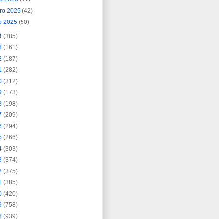
ero 2025
(42)
o 2025
(50)
4
(385)
3
(161)
2
(187)
1
(282)
0
(312)
9
(173)
8
(198)
7
(209)
6
(294)
5
(266)
4
(303)
3
(374)
2
(375)
1
(385)
0
(420)
9
(758)
8
(939)