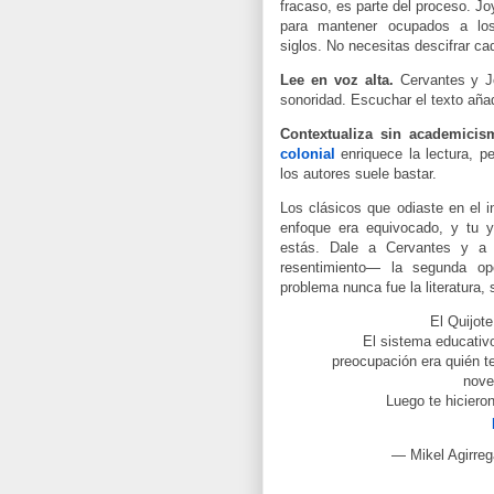
fracaso, es parte del proceso. J
para mantener ocupados a los 
siglos. No necesitas descifrar ca
Lee en voz alta.
Cervantes y Jo
sonoridad. Escuchar el texto añad
Contextualiza sin academicis
colonial
enriquece la
lectura, pe
los autores suele bastar.
Los clásicos que odiaste en el i
enfoque era equivocado, y tu y
estás. Dale a Cervantes y a
resentimiento— la segunda o
problema nunca fue la literatura
El Quijote
El sistema educativo
preocupación era quién t
nove
Luego te hiciero
— Mikel Agirrega