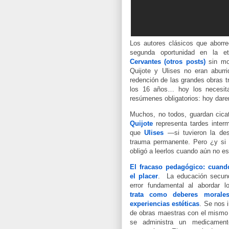
Los autores clásicos que aborr
segunda oportunidad en la 
Cervantes
(otros posts)
sin mo
Quijote y Ulises no eran abur
redención de las grandes obras t
los 16 años… hoy los necesi
resúmenes obligatorios: hoy dare
Muchos, no todos, guardan cicat
Quijote
representa tardes inter
que
Ulises
—si tuvieron la de
trauma permanente. Pero ¿y si 
obligó a leerlos cuando aún no 
El fracaso pedagógico: cuand
el placer
.
La educación secun
error fundamental al abordar l
trata como deberes morale
experiencias estéticas
. Se nos 
de obras maestras con el mismo 
se administra un medicamen