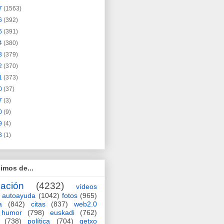
7
(1563)
6
(392)
5
(391)
4
(380)
3
(379)
2
(370)
1
(373)
0
(37)
7
(3)
0
(9)
9
(4)
3
(1)
imos de...
ación
(4232)
vídeos
autoayuda
(1042)
fotos
(965)
a
(842)
citas
(837)
web2.0
humor
(798)
euskadi
(762)
(738)
política
(704)
getxo