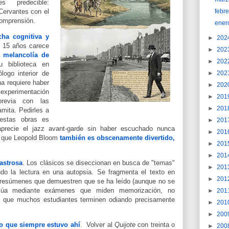
s predecible:
Cervantes con el
febr
comprensión.
ener
cha cognitiva y
►
202
e 15 años carece
►
202
a melancolía de
►
202
 biblioteca en
logo interior de
►
202
na requiere haber
►
202
xperimentación
►
201
previa con las
►
201
mita. Pedirles a
 estas obras es
►
201
precie el jazz avant-garde sin haber escuchado nunca
►
201
s que Leopold Bloom
también es obscenamente divertido,
►
201
►
201
astrosa
. Los clásicos se diseccionan en busca de "temas"
►
201
iendo la lectura en una autopsia. Se fragmenta el texto en
►
201
en resúmenes que demuestren que se ha leído (aunque no se
lúa mediante exámenes que miden memorización, no
►
201
te que muchos estudiantes terminen odiando precisamente
►
201
►
200
 lo que siempre estuvo ahí
.
Volver al
Quijote
con treinta o
►
200