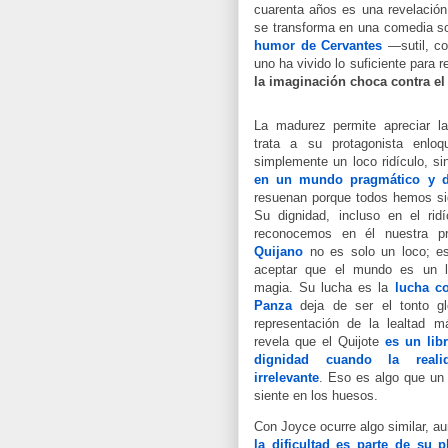
cuarenta años es una revelación.
se transforma en una comedia sofi
humor de Cervantes
—sutil, c
uno ha vivido lo suficiente para 
la imaginación choca contra e
La madurez permite apreciar l
trata a su protagonista enlo
simplemente un loco ridículo, s
en un mundo pragmático y d
resuenan porque todos hemos sid
Su dignidad, incluso en el ri
reconocemos en él nuestra pro
Quijano
no es solo un loco; e
aceptar que el mundo es un lu
magia.
Su lucha es la
lucha co
Panza
deja de ser el tonto gl
representación de la lealtad m
revela que el Quijote
es un lib
dignidad cuando la real
irrelevante
.
Eso es algo que un 
siente en los huesos.
Con Joyce ocurre algo similar, 
la dificultad es parte de su p