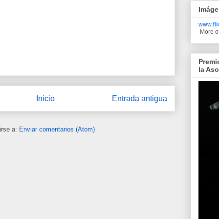
Imáge
www.
fl
More o
Premi
la As
Inicio
Entrada antigua
irse a:
Enviar comentarios (Atom)