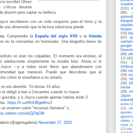
present
oyce escribió
Ulises
creativ
críticos durante
(101)
m
da alusión para captar su belleza.
(95)
aprend
fotograf
yce escribieron con un oído exquisito para el ritmo y la
arquite
e una dimensión que la lectura silenciosa pierde.
blogeu
(70)
ik
mo.
Comprender la
España del siglo XVII
o la
Irlanda
(67)
a
ro no te conviertas en historiador. Una biografía breve de
carmen
google
Derech
(45)
ait
nstituto no eran los culpables. El momento era erróneo, el
2.0
(42
o adolescente simplemente no estaba listo. Ahora sí lo
(41)
 Joyce —y a todos esos libros que abandonaste con
sindica
(36)
na
portunidad que merecen. Puede que descubras que el
(34)
no
, sino cómo te enseñaron a no amarla
.
(33)
Vi
(30)
10
 no era aburrido. Tú tenías 15 años.
meme
(26)
ev
 te obligó a leer a Cervantes cuando tu mayor
Japan
e gustaba, y a Joyce cuando apenas habías leído 3
autoest
las.
https://t.co/MUUBge8mz2
araba
(2
n un examen sobre "recursos literarios" y…
(21)
zie
apuntes 
pic.twitter.com/ebZjFbjO9r
gipuzko
ubidea
biria (@agirregabiria)
November 27, 2025
Leioa
(1
(17)
kfe