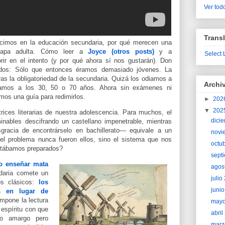
Ver todo
Transl
ecimos en la educación secundaria, por qué merecen una
etapa adulta. Cómo leer a
Joyce (otros posts)
y a
Select
rir en el intento (y por qué ahora sí nos gustarán). Don
ridos: Sólo que entonces éramos demasiado jóvenes. La
ras la obligatoriedad de la secundaria. Quizá los odiamos a
Archi
tamos a los 30, 50 o 70 años.
Ahora sin exámenes ni
mos una guía para redimirlos.
►
202
▼
202
rices literarias de nuestra adolescencia. Para muchos, el
dici
minables descifrando un castellano impenetrable, mientras
sgracia de encontrárselo en bachillerato— equivale a un
novi
el problema nunca fueron ellos, sino el sistema que nos
octu
estábamos preparados?
sept
o enseñar mata
agos
daria comete un
juli
os clásicos:
los
juni
s en lugar de
impone la lectura
may
espíritu con que
abri
to amargo pero
marz