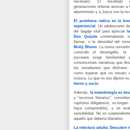
necesario. El resultado e
generaciones enteras asocian a 
aburrimiento y a Joyce con la in
El problema radica en la bre
experiencial
. Un adolescente d
del bagaje vital para apreciar
l
Don Quijote
contemplando su
llamas, o la densidad del monó
Molly Bloom
. La ironía cervanti
conocido el desengaño; la e
joyceana exige familiaridad 
convenciones narrativas que dina
los estudiantes que disfruten
como esperar que un novato a
música. Lo que no nos dijeron e
tierno y sucio
.
Además,
la metodología es des
y "recursos literarios", convirt
capítulos obligatorios, se exig
haya comprendido), y se eva
sensibilidad. No es sorprenden
aquello que debería liberarlos.
La relectura adulta: Descubrir