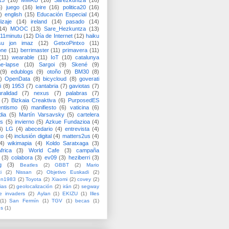
15
(16)
MMRB
(16)
Sarezkuntza
(16)
6)
juego
(16)
leire
(16)
politica20
(16)
)
english
(15)
Educación Especial
(14)
izaje
(14)
ireland
(14)
pasado
(14)
14)
MOOC
(13)
Sare_Hezkuntza
(13)
11minutu
(12)
Día de Internet
(12)
haiku
su jon imaz
(12)
GetxoPintxo
(11)
one
(11)
berrimaster
(11)
primavera
(11)
(11)
wearable
(11)
IoT
(10)
catalunya
me-lapse
(10)
Sargoi
(9)
Skené
(9)
(9)
edublogs
(9)
otoño
(9)
BM30
(8)
)
OpenData
(8)
bicycloud
(8)
goverati
i
(8)
1953
(7)
cantabria
(7)
gaviotas
(7)
uralidad
(7)
nexus
(7)
palabras
(7)
(7)
Bizkaia Creaktiva
(6)
PurposedES
entismo
(6)
manifiesto
(6)
vaticina
(6)
dia
(5)
Martín Varsavsky
(5)
cartelera
ss
(5)
invierno
(5)
Azkue Fundazioa
(4)
4)
LG
(4)
abecedario
(4)
entrevista
(4)
to
(4)
inclusión digital
(4)
matters2us
(4)
4)
wikimapia
(4)
Koldo Saratxaga
(3)
frica
(3)
World Cafe
(3)
campaña
(3)
colabora
(3)
ev09
(3)
heziberri
(3)
g
(3)
Beatles
(2)
GBBT
(2)
Mario
i
(2)
Nissan
(2)
Objetivo Euskadi
(2)
ón1983
(2)
Toyota
(2)
Xiaomi
(2)
covey
(2)
ias
(2)
geolocalización
(2)
irán
(2)
segway
e invaders
(2)
Aylan
(1)
EKIZU
(1)
Illes
(1)
San Fermín
(1)
TGV
(1)
becas
(1)
es
(1)