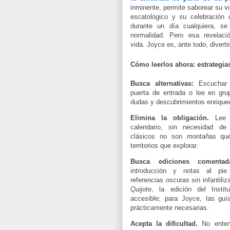
inminente, permite saborear su v
escatológico y su celebración 
durante un día cualquiera, s
normalidad. Pero esa revelació
vida.
Joyce es, ante todo, diver
Cómo leerlos ahora: estrategia
Busca alternativas:
Escuchar 
puerta de entrada o lee
en gru
dudas y descubrimientos enriquec
Elimina la obligación.
Lee s
calendario, sin necesidad de 
clásicos no son montañas que 
territorios que explorar.
Busca ediciones comentad
introducción y notas al pie
referencias oscuras sin infantiliza
Quijote
, la edición del Insti
accesible; para Joyce, las guí
prácticamente necesarias.
Acepta la dificultad.
No enten