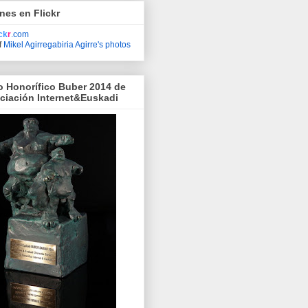
nes en Flickr
ick
r
.com
f
Mikel Agirregabiria Agirre's photos
o Honorífico Buber 2014 de
ociación Internet&Euskadi