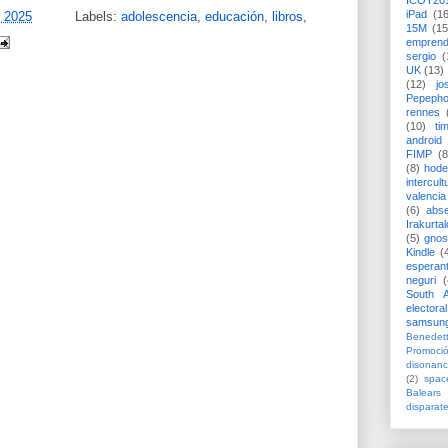
ICOT20
iPad
(1
, 2025
Labels:
adolescencia
,
educación
,
libros
,
15M
(15
emprend
sergio
(
UK
(13)
(12)
jo
Pepeph
rennes
(10)
ti
android
FIMP
(8
(8)
hode
intercult
valencia
(6)
abs
Irakurtal
(5)
gno
Kindle
(
esperan
neguri
(
South A
electoral
samsun
Benedett
Promoci
disonanc
(2)
spac
Balears
disparat