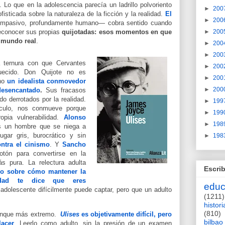
 Lo que en la adolescencia parecía un ladrillo polvoriento
►
200
sticada sobre la naturaleza de la ficción y la realidad.
El
►
200
ompasivo, profundamente humano— cobra sentido cuando
reconocer sus propias
quijotadas
: esos momentos en que
►
200
l mundo real
.
►
200
►
200
a ternura con que Cervantes
►
200
quecido. Don Quijote no es
►
200
ino
un idealista conmovedor
►
200
esencantado
.
Sus fracasos
o derrotados por la realidad.
►
199
dículo, nos conmueve porque
►
199
pia vulnerabilidad.
Alonso
►
198
s un hombre que se niega a
gar gris, burocrático y sin
►
198
ntra el cinismo
. Y
Sancho
otón para convertirse en la
ás pura.
L
a relectura adulta
Escrib
ro sobre cómo mantener la
idad te dice que eres
educ
adolescente difícilmente puede captar, pero que un adulto
(1211)
histori
(810)
aunque más extremo.
Ulises
es objetivamente difícil, pero
bilbao
lacer
. Leerlo como adulto, sin la presión de un examen