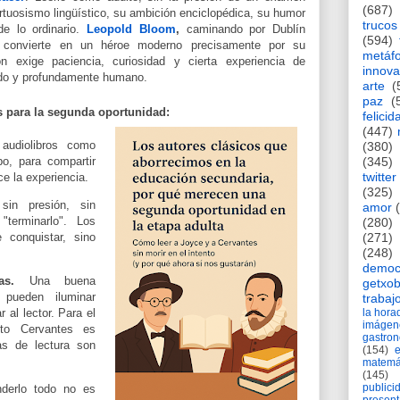
(687)
irtuosismo lingüístico, su ambición enciclopédica, su humor
trucos
de lo ordinario.
Leopold Bloom
,
caminando por Dublín
(594)
e convierte en un héroe moderno precisamente por su
metáf
n exige paciencia, curiosidad y cierta experiencia de
innova
tido y profundamente humano.
arte
(
paz
(
s para la segunda oportunidad:
felicid
(447)
audiolibros como
(380)
po, para
compartir
(345)
twitter
e la experiencia.
(325)
in presión, sin
amor
"terminarlo". Los
(280)
conquistar, sino
(271)
(248)
democ
as.
Una buena
getxob
 pueden iluminar
trabaj
r al lector. Para el
la hor
imágen
tuto Cervantes es
gastro
as de lectura son
(154)
matemá
(145)
publici
derlo todo no es