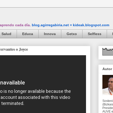
 aprendo cada día.
blog.agirregabiria.net = kideak.blogspot.com
Salud
Educa
Innova
Getxo
Selfless
Cervantes o Joyce
Autor
Sosteni
(Bizkaia
Preside
AUVE en