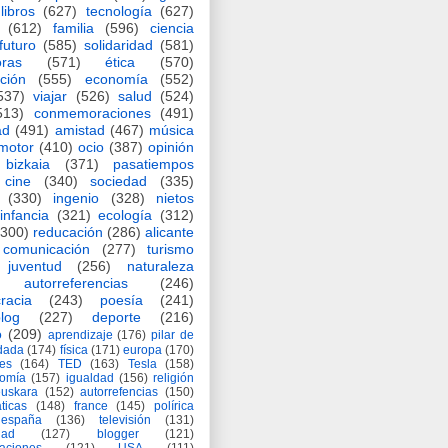
libros
(627)
tecnología
(627)
(612)
familia
(596)
ciencia
futuro
(585)
solidaridad
(581)
oras
(571)
ética
(570)
ción
(555)
economía
(552)
537)
viajar
(526)
salud
(524)
513)
conmemoraciones
(491)
ad
(491)
amistad
(467)
música
motor
(410)
ocio
(387)
opinión
bizkaia
(371)
pasatiempos
cine
(340)
sociedad
(335)
(330)
ingenio
(328)
nietos
infancia
(321)
ecología
(312)
(300)
reducación
(286)
alicante
comunicación
(277)
turismo
juventud
(256)
naturaleza
autorreferencias
(246)
racia
(243)
poesía
(241)
log
(227)
deporte
(216)
o
(209)
aprendizaje
(176)
pilar de
adada
(174)
física
(171)
europa
(170)
es
(164)
TED
(163)
Tesla
(158)
nomía
(157)
igualdad
(156)
religión
euskara
(152)
autorrefencias
(150)
ticas
(148)
france
(145)
polírica
españa
(136)
televisión
(131)
dad
(127)
blogger
(121)